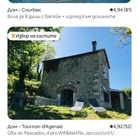
Дом – Courbiac
Средна оценк
4,94 (81)
Вила за 8 души с басейн + изглед към долините
Избор на гостите
Най-популярен избор на гостите
Дом – Tournon-d'Agenais
Средна оценк
4,92 (52)
Gîte du Pescadou,4 prs.Wifi&Netflix.Jacuzzi/url/1/.