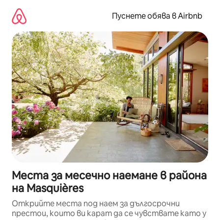
Пропускане
към
Пуснете обява в Airbnb
съдържанието
Места за месечно наемане в района
на Masquières
Открийте места под наем за дългосрочни
престои, които ви карат да се чувствате като у