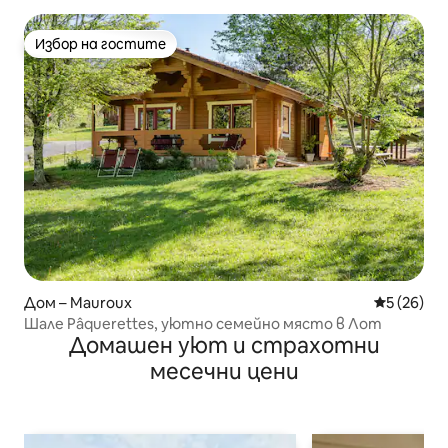
Избор на гостите
Избор на гостите
Дом – Mauroux
Средна оц
5 (26)
Шале Pâquerettes, уютно семейно място в Лот
Домашен уют и страхотни
месечни цени