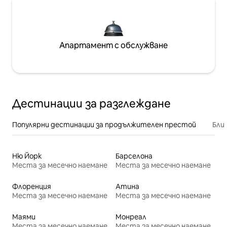
Апартамент с обслужване
Дестинации за разглеждане
Популярни дестинации за продължителен престой
Бли
Ню Йорк
Барселона
Места за месечно наемане
Места за месечно наемане
Флоренция
Атина
Места за месечно наемане
Места за месечно наемане
Маями
Монреал
Места за месечно наемане
Места за месечно наемане