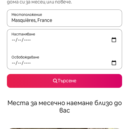
дома си за месец или повече.
Местоположение
Когато резултатите се покажат, използвайте клавишите 
Настаняване
Освобождаване
Търсене
Места за месечно наемане близо до
вас