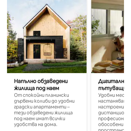
Напълно обзаведени
Дигитални н
жилища под наем
пътуващи п
От спокойни планински
Удобни места
дървени колиби до удобни
настаняване 
градски апартаменти –
настроени и
тези обзаведени жилища
дистанционн
под наем имат всички
професионалис
удобства на дома.
обособени р
пространств