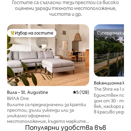
Гостите са съгласни: тези престои са високо
оценени заради тяхното местоположение,
чистота и др.
Избор на гостите
Супердомакин
Най-популярен избор на гостите
Супердомакин
Ваканционна къща
ustine
The Shire на 1 ак
Вила – St. Augustine
Средна оценка: 5 от 5, 128
5 (128)
спа
Единствен по ро
ВИЛА One
дом от 30 - те г
Вилите са предназначени за кратки
век, наскоро ре
престои, дълги уикенди или за
в красиво уедин
уникално оформено
почивка. нови л
местоположение, където марките
елементи, като
Популярни удобства във
могат да заснемат продуктите си.
притежава тради