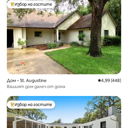
Избор на гостите
Най-популярен избор на гостите
Дом – St. Augustine
Средна оценка
4,99 (448)
Вашият дом далеч от дома
Избор на гостите
Най-популярен избор на гостите