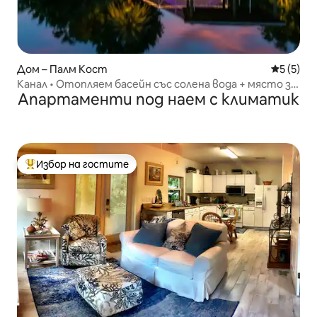
Дом – Палм Кост
Средна о
5 (5)
Канал • Отопляем басейн със солена вода + място за
Апартаменти под наем с климатик
лагерен огън + кей
Избор на гостите
Най-популярен избор на гостите