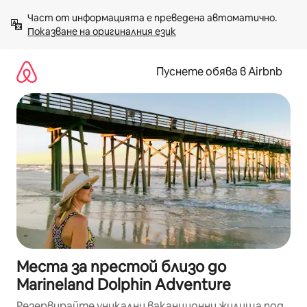
Пропускане
Част от информацията е преведена автоматично. 
към
Показване на оригиналния език
съдържанието
Пуснете обява в Airbnb
Места за престой близо до
Marineland Dolphin Adventure
Резервирайте уникални ваканционни жилища под