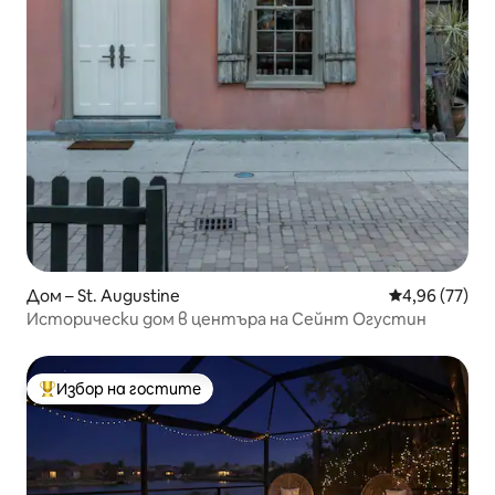
Дом – St. Augustine
Средна оценк
4,96 (77)
Исторически дом в центъра на Сейнт Огустин
Избор на гостите
Най-популярен избор на гостите