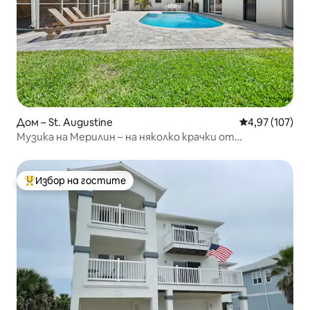
Дом – St. Augustine
Средна оценка
4,97 (107)
Музика на Мерилин – на няколко крачки от
усилвателя! •Джакузи•
Избор на гостите
Най-популярен избор на гостите