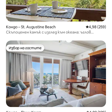
Кондо – St. Augustine Beach
Средна оценка
4,98 (259)
Скъпоценен камък с изглед към океана: ъглов
апартамент на последния етаж
Избор на гостите
Избор на гостите