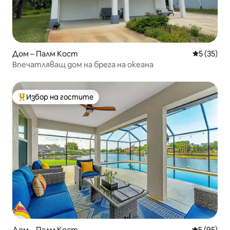
Дом – Палм Кост
Средна оц
5 (35)
Впечатляващ дом на брега на океана
Избор на гостите
Най-популярен избор на гостите
Дом – Палм Кост
Средна оц
5 (95)