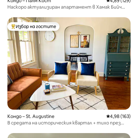
Кондо – Палм Кост
Средна оценка
4,89 (129)
Наскоро актуализиран апартамент в Хамак Бийч
Ризорт
Избор на гостите
Най-популярен избор на гостите
Кондо – St. Augustine
Средна оценка
4,98 (163)
В средата на историческия квартал + тихо през
нощта