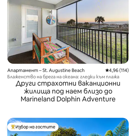
Апартамент – St. Augustine Beach
Средна оценка
4,96 (114)
Блаженство на брега на океана: гледки към плажа
Други страхотни ваканционни
жилища под наем близо до
Marineland Dolphin Adventure
Избор на гостите
Най-популярен избор на гостите