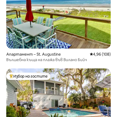
Апартамент – St. Augustine
Средна оценка
4,96 (108)
Вълшебна къща на плажа във Вилано Бийч
Избор на гостите
Най-популярен избор на гостите