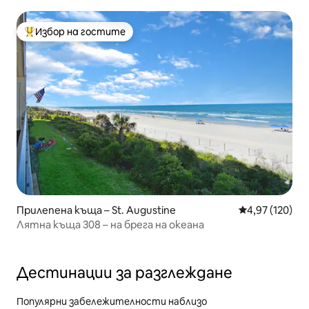
Оазис Ново
Избор на гостите
Най-популярен избор на гостите
Прилепена къща – St. Augustine
Средна оценка
4,97 (120)
Лятна къща 308 – на брега на океана
Дестинации за разглеждане
Популярни забележителности наблизо