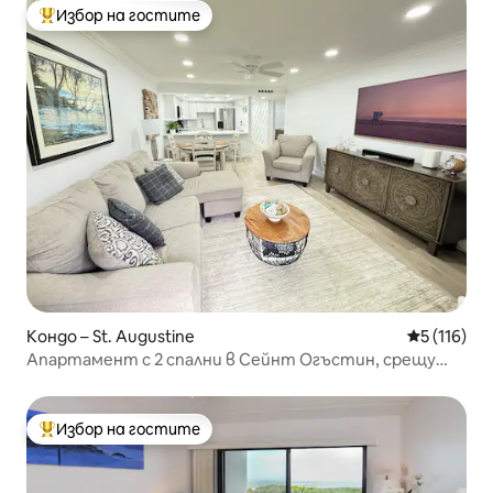
Избор на гостите
Най-популярен избор на гостите
Кондо – St. Augustine
Средна оце
5 (116)
Апартамент с 2 спални в Сейнт Огъстин, срещу
плажа
Избор на гостите
Най-популярен избор на гостите