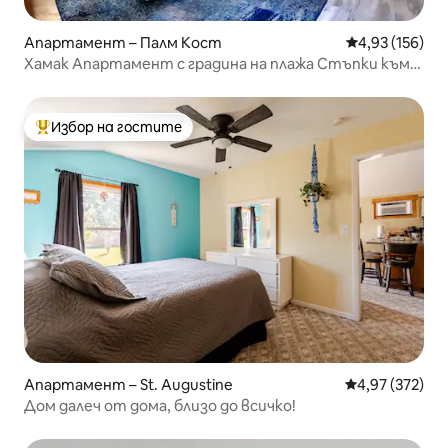
Апартамент – Палм Кост
Средна оценка
4,93 (156)
Хамак Апартамент с градина на плажа Стъпки към
плажа
Избор на гостите
Най-популярен избор на гостите
Апартамент – St. Augustine
Средна оценка
4,97 (372)
Дом далеч от дома, близо до всичко!