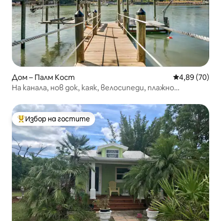
Дом – Палм Кост
Средна оценк
4,89 (70)
На канала, нов док, каяк, велосипеди, плажно
оборудване
Избор на гостите
Най-популярен избор на гостите