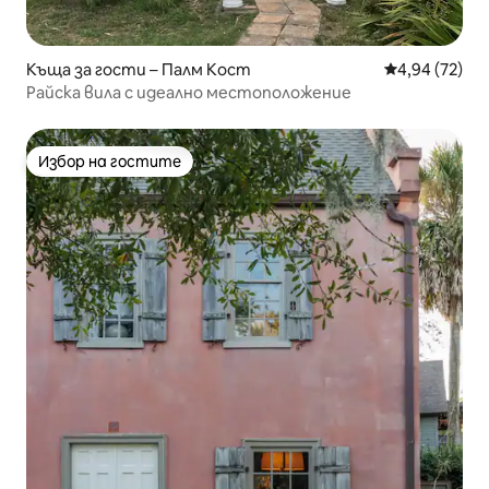
Къща за гости – Палм Кост
Средна оценк
4,94 (72)
Райска вила с идеално местоположение
Избор на гостите
Избор на гостите