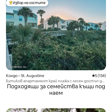
Избор на гостите
Най-популярен избор на гостите
Кондо – St. Augustine
Средна оце
5 (134)
Бутиков апартамент край плажа с лесен достъп до
Подходящи за семейства къщи под
него
наем