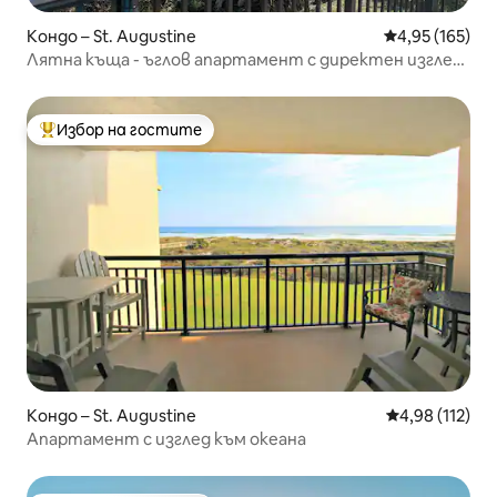
Кондо – St. Augustine
Средна оценка
4,95 (165)
Лятна къща - ъглов апартамент с директен изглед
към океана
Избор на гостите
Най-популярен избор на гостите
Кондо – St. Augustine
Средна оценка
4,98 (112)
Апартамент с изглед към океана