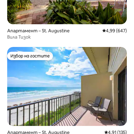
Апартамент – St. Augustine
Средна оценка
4,99 (647)
Вила Тизок
Избор на гостите
Избор на гостите
Апартамент – St. Augustine
Средна оценка
4,91 (135)