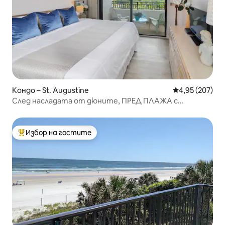
Кондо – St. Augustine
Средна оценка
4,95 (207)
След насладата от дюните, ПРЕД ПЛАЖА с
риболовен кей
Избор на гостите
Най-популярен избор на гостите