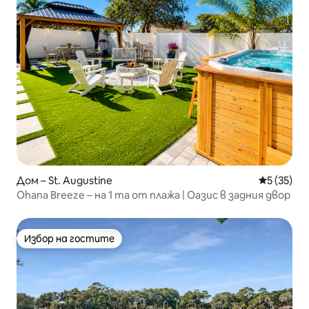
Дом – St. Augustine
Средна оц
5 (35)
Ohana Breeze – на 1 та от плажа | Оазис в задния двор
Избор на гостите
Избор на гостите