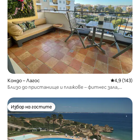
Кондо – Лагос
Средна оценк
4,9 (143)
Близо до пристанище и плажове – фитнес зала,
джакузи и басейни
Избор на гостите
Избор на гостите