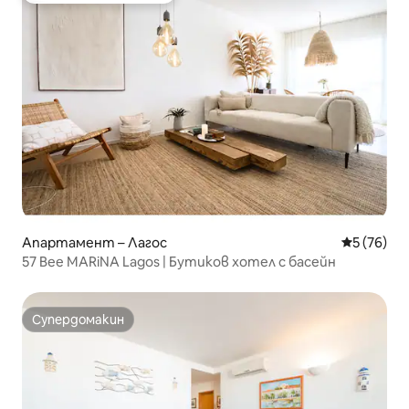
Апартамент – Лагос
Средна оц
5 (76)
57 Bee MARiNA Lagos | Бутиков хотел с басейн
Супердомакин
Супердомакин