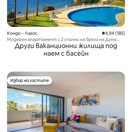
Кондо – Лагос
Средна оценка
4,94 (185)
Модерен апартамент с 2 спални на брега на Дона
Други ваканционни жилища под
Ана с басейн
наем с басейн
Избор на гостите
Избор на гостите