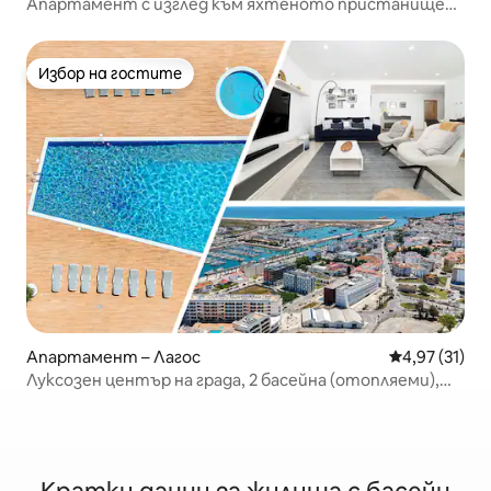
Апартамент с изглед към яхтеното пристанище
на Лагос
Избор на гостите
Избор на гостите
Апартамент – Лагос
Средна оценк
4,97 (31)
Луксозен център на града, 2 басейна (отопляеми),
фитнес зала, паркинг