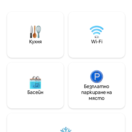
е на пешеходно разстояние:
очарователния с
2 минути до супермаркета,
за двойки, семе
5 минути до пристанището • 👋
това стилно мя
Лична хигиена: Бренда (посочена в
предлага спокойн
над 50 отзива) • 🏊 20 стъпала до
всички екшън. С
басейна от терасата ви • 🍳
във водата, отп
Истинска кухня: заредена с билки,
златните пясъц
подправки, масла • 🛏️ Суперголямо
историческия цент
Кухня
Wi-Fi
двойно легло: „Най-доброто в
собственост е и
Португалия“ • Супербърз 📶 Wi - Fi • 👶
престои през з
Подходящи за бебета • 🎁
Приветствено вино
Безплатно
Басейн
паркиране на
място