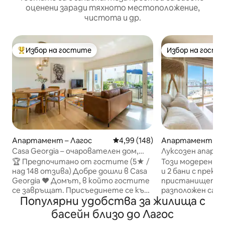
оценени заради тяхното местоположение,
чистота и др.
Избор на гостите
Избор на гости
Най-популярен избор на гостите
Избор на гости
Апартамент – Лагос
Средна оценка: 4,99 от 5, 148
4,99 (148)
Апартамент – Л
Casa Georgia – очарователен дом,
Луксозен апарт
близо до всичко
линия до яхтено
🏆 Предпочитано от гостите (5★ /
Този модерен ап
достъп до басей
над 148 отзива) Добре дошли в Casa
и 2 бани с прекр
Georgia ♥️ Домът, в който гостите
пристанището н
се завръщат. Присъединете се към
разположен само
Популярни удобства за жилища с
гости от над 28 държа в нашия
от ресторанти, 
истински „дом далеч от дома“. • 🏠
голям супермарк
басейн близо до Лагос
Втори дом за над 30 гости • 🛍️ Всичко
само на 10 мину