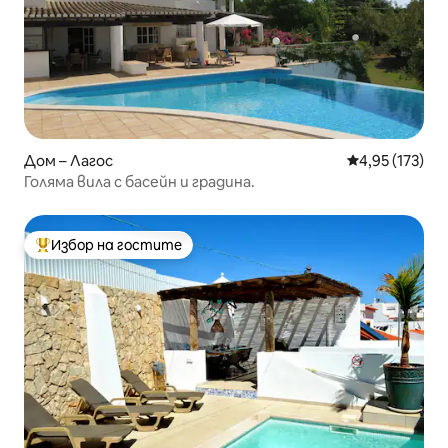
Дом – Лагос
Средна оценка
4,95 (173)
Голяма вила с басейн и градина.
Избор на гостите
Най-популярен избор на гостите