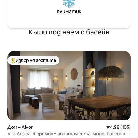
Климатик
Къщи под наем с басейн
Избор на гостите
Най-популярен избор на гостите
Дом – Alvor
Средна оценка
4,98 (105)
Villa Acqua: 4 премиум апартамента, море, басейни и