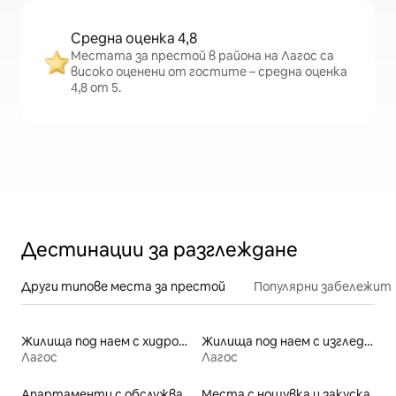
Средна оценка 4,8
Местата за престой в района на Лагос са
високо оценени от гостите – средна оценка
4,8 от 5.
Дестинации за разглеждане
Други типове места за престой
Популярни забележит
Жилища под наем с хидромасажна вана
Жилища под наем с изглед към плажа
Лагос
Лагос
Апартаменти с обслужване под наем
Места с нощувка и закуска