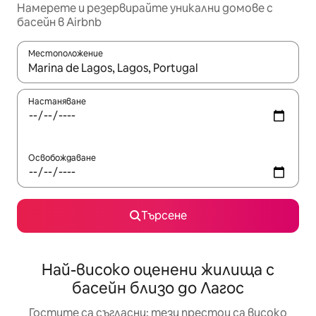
Намерете и резервирайте уникални домове с
басейн в Airbnb
Местоположение
Когато резултатите се покажат, използвайте клавишите 
Настаняване
Освобождаване
Търсене
Най-високо оценени жилища с
басейн близо до Лагос
Гостите са съгласни: тези престои са високо