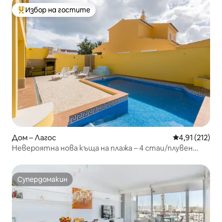
Избор на гостите
Най-популярен избор на гостите
Дом – Лагос
Средна оценка
4,91 (212)
Невероятна нова къща на плажа – 4 стаи/плувен
басейн/климатик
Супердомакин
Супердомакин