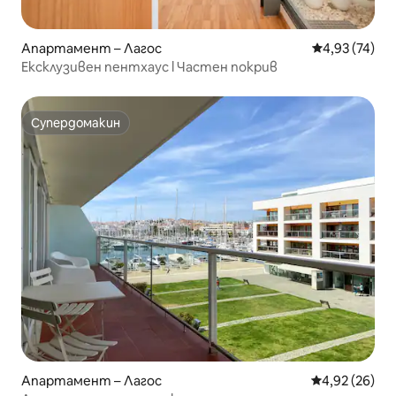
Апартамент – Лагос
Средна оценк
4,93 (74)
Ексклузивен пентхаус l Частен покрив
Супердомакин
Супердомакин
Апартамент – Лагос
Средна оценк
4,92 (26)