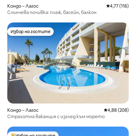
Кондо – Лагос
Средна оценка
4,77 (116)
Слънчева почивка: плаж, басейн, балкон
Избор на гостите
Избор на гостите
Кондо – Лагос
Средна оценка
4,88 (208)
Страхотна ваканция с изглед към морето
Избор на гостите