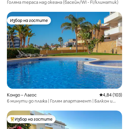
Голяма тераса над океана (басейн/WI - FI/климатик)
Избор на гостите
Избор на гостите
Кондо – Лагос
Средна оценка
4,84 (103)
6 минути до плажа | Голям апартамент | Балкон и
басейн
Избор на гостите
Най-популярен избор на гостите