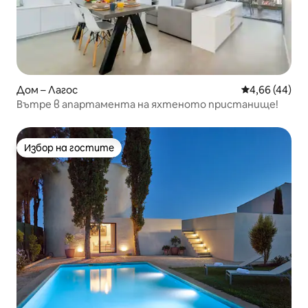
Дом – Лагос
Средна оценк
4,66 (44)
Вътре в апартамента на яхтеното пристанище!
Избор на гостите
Избор на гостите