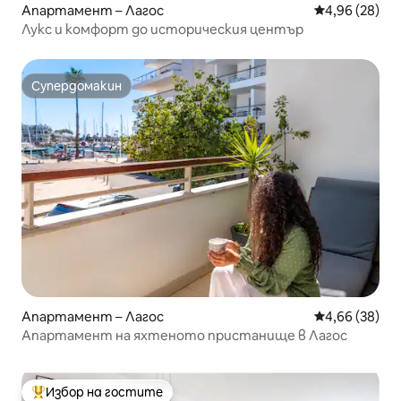
Апартамент – Лагос
Средна оценк
4,96 (28)
Лукс и комфорт до историческия център
Супердомакин
Супердомакин
Апартамент – Лагос
Средна оценк
4,66 (38)
Апартамент на яхтеното пристанище в Лагос
Избор на гостите
Най-популярен избор на гостите