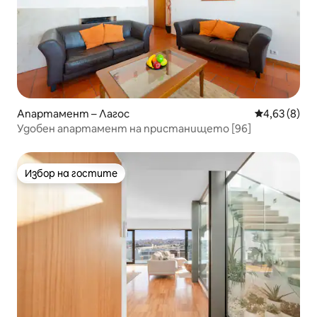
Апартамент – Лагос
Средна оцен
4,63 (8)
Удобен апартамент на пристанището [96]
Избор на гостите
Избор на гостите