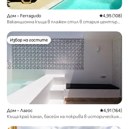
Дом – Ferragudo
Средна оценка
4,95 (108)
Ваканционна къща в плажен стил в стария център
на селото
Избор на гостите
Избор на гостите
Дом – Лагос
Средна оценка
4,91 (164)
Къща край канал, басейн на покрива в историческия
център