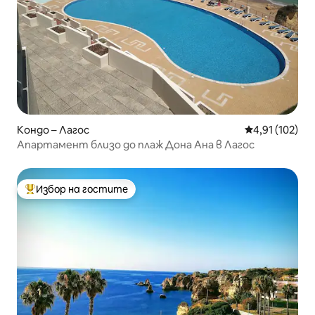
Кондо – Лагос
Средна оценка
4,91 (102)
Апартамент близо до плаж Дона Ана в Лагос
Избор на гостите
Най-популярен избор на гостите