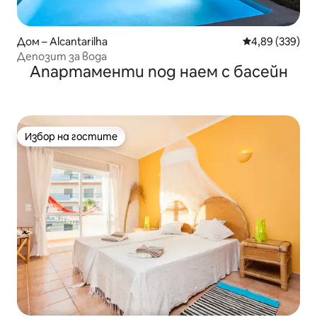
Дом – Alcantarilha
Средна оценка
4,89 (339)
Депозит за вода
Апартаменти под наем с басейн
Избор на гостите
Избор на гостите