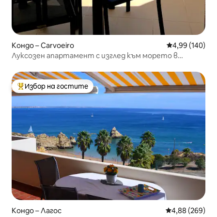
Кондо – Carvoeiro
Средна оценка
4,99 (140)
Луксозен апартамент с изглед към морето в
центъра на Карвоейро
Избор на гостите
Най-популярен избор на гостите
Кондо – Лагос
Средна оценка
4,88 (269)