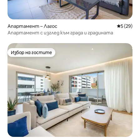
Апартамент – Лагос
Средна оц
5 (29)
Апартамент с изглед към града и градината
Избор на гостите
Избор на гостите