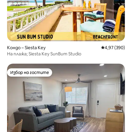
Кондо – Siesta Key
Средна оценка
4,97 (390)
На плажа; Siesta Key SunBum Studio
Избор на гостите
Избор на гостите