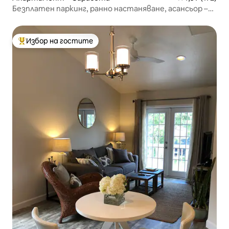
Безплатен паркинг, ранно настаняване, асансьор –
4-ти етаж, летище/DT
Избор на гостите
Най-популярен избор на гостите