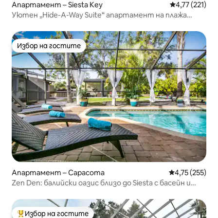
Апартамент – Siesta Key
Средна оценка
4,77 (221)
Уютен „Hide-A-Way Suite“ апартамент на плажа
Сиеста Кий
Избор на гостите
Избор на гостите
Апартамент – Сарасота
Средна оценка
4,75 (255)
Zen Den: балийски оазис близо до Siesta с басейн и
хидромасажна вана
Избор на гостите
Най-популярен избор на гостите