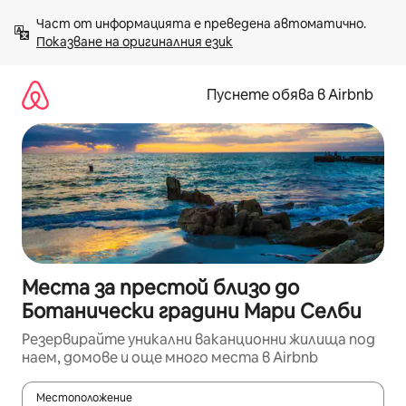
Пропускане
Част от информацията е преведена автоматично. 
към
Показване на оригиналния език
съдържанието
Пуснете обява в Airbnb
Места за престой близо до
Ботанически градини Мари Селби
Резервирайте уникални ваканционни жилища под
наем, домове и още много места в Airbnb
Местоположение