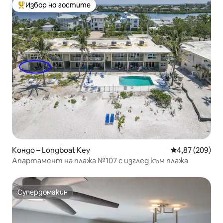
Избор на гостите
Най-популярен избор на гостите
Кондо – Longboat Key
Средна оценка
4,87 (209)
Апартамент на плажа №107 с изглед към плажа
Супердомакин
Супердомакин