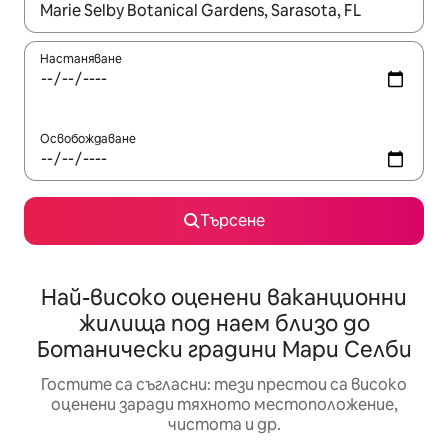
Когато резултатите се покажат, използвайте клавишите 
Настаняване
Освобождаване
Търсене
Най-високо оценени ваканционни
жилища под наем близо до
Ботанически градини Мари Селби
Гостите са съгласни: тези престои са високо
оценени заради тяхното местоположение,
чистота и др.