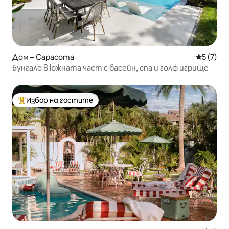
Дом – Сарасота
Средна о
5 (7)
Бунгало в южната част с басейн, спа и голф игрище
Избор на гостите
Най-популярен избор на гостите