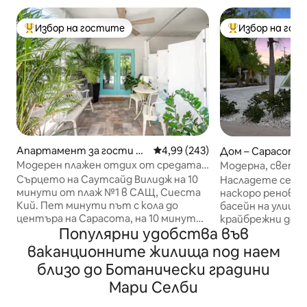
Избор на гостите
Избор на гос
Най-популярен избор на гостите
Най-популярен 
Апартамент за гости –
Средна оценка: 4,99 от 5, 243
4,99 (243)
Дом – Сарасота
Сарасота
Модерен плажен отдих от средата
Модерна, светла
на века
форма в центъра
Сърцето на Саутсайд Вилидж на 10
Насладете се на
западно от Трей
минути от плаж №1 в САЩ, Сиеста
наскоро реновир
Кий. Пет минути път с кола до
басейн на улица 
центъра на Сарасота, на 10 минути
крайбрежни домов
Популярни удобства във
от Сейнт Арманд Съркъл, Лидо и
опции за офис зо
Лонгбоут Кий. Насладете се на това
лофт, уреди Bosc
ваканционните жилища под наем
спокойно място на пешеходно
спалнята, изку
близо до Ботанически градини
разстояние от магазини,
тела и напълно 
ресторанти и хранителни стоки.
Мари Селби
басейн. Централно до и на минути
Очарователна частна къща за гости
от Siesta Key, St.