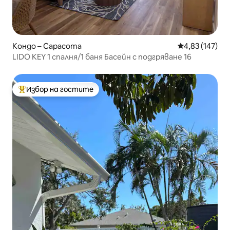
Кондо – Сарасота
Средна оценка
4,83 (147)
LIDO KEY 1 спалня/1 баня Басейн с подгряване 16
Избор на гостите
Най-популярен избор на гостите