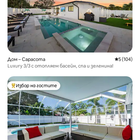
Дом – Сарасота
Средна оце
5 (104)
Luxury 3/3 с отопляем басейн, спа и зеленина!
Избор на гостите
Най-популярен избор на гостите