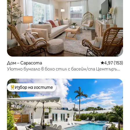
Дом – Сарасота
Средна оценка
4,97 (153)
Уютно бунгало в бохо стил с басейн/спа Центърът
на Сарасота
Избор на гостите
Най-популярен избор на гостите