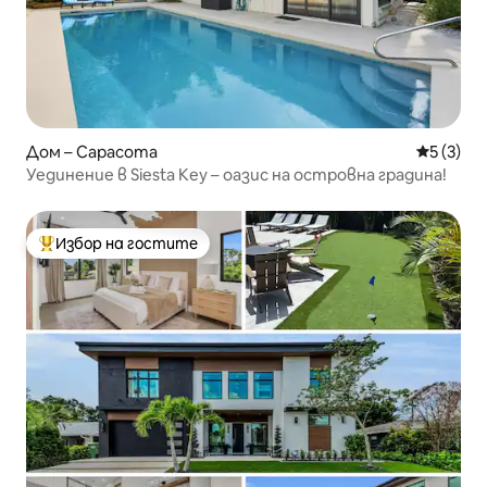
Дом – Сарасота
Средна о
5 (3)
Уединение в Siesta Key – оазис на островна градина!
Избор на гостите
Най-популярен избор на гостите