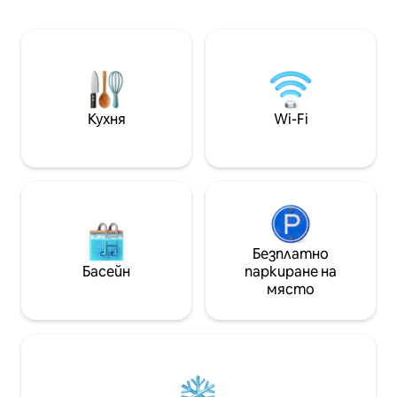
предлага двойно легло queen bed,
Key, в центъра на града
столове за сядане, маса, скрин,
се до Музея на 
голяма баня и баня с душ кабина и
Сарасота, хран
самостоятелно външно слънчево
Southside и цент
пространство и вътрешен двор.
Ресторанти и ма
Използвайте скарата, за да
ботаническата г
приготвите следващото си ястие.
Кухня
Wi-Fi
Това е идеалното място за почивка
на двойки!
Безплатно
Басейн
паркиране на
място