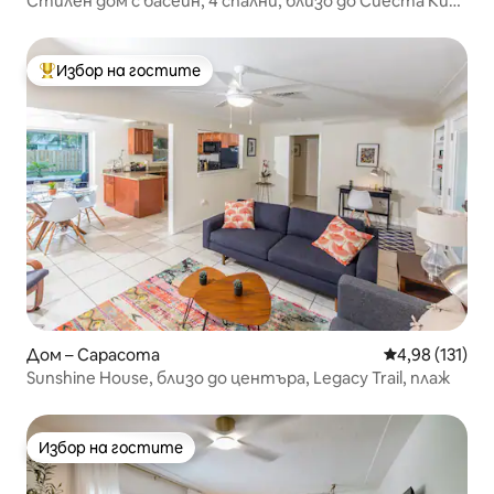
Стилен дом с басейн, 4 спални, близо до Сиеста Ки
„Palm Noir“
Избор на гостите
Най-популярен избор на гостите
Дом – Сарасота
Средна оценка
4,98 (131)
Sunshine House, близо до центъра, Legacy Trail, плаж
Избор на гостите
Избор на гостите