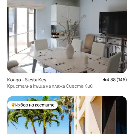
Кондо – Siesta Key
Средна оценка
4,88 (146)
Кристална къща на плажа Сиеста Кий
Избор на гостите
Най-популярен избор на гостите