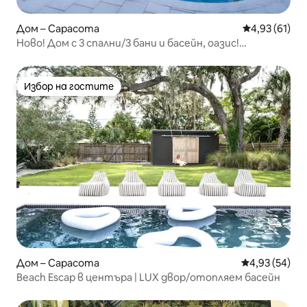
Дом – Сарасота
Средна оценк
4,93 (61)
Ново! Дом с 3 спални/3 бани и басейн, оазис!
Страхотно местоположение
Избор на гостите
Избор на гостите
Дом – Сарасота
Средна оценк
4,93 (54)
Beach Escap в центъра | LUX двор/отопляем басейн