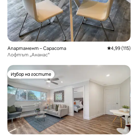
Апартамент – Сарасота
Средна оценка
4,99 (115)
Лофтът „Ананас“
Избор на гостите
Избор на гостите