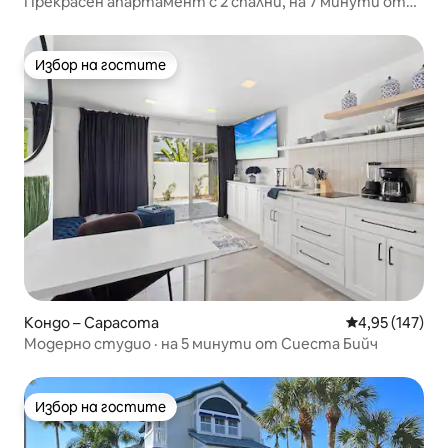
Прекрасен апартамент с 2 спални, на 7 минути от
плажа Сиеста
Избор на гостите
Избор на гостите
Кондо – Сарасота
Средна оценка
4,95 (147)
Модерно студио · на 5 минути от Сиеста Бийч
Избор на гостите
Избор на гостите