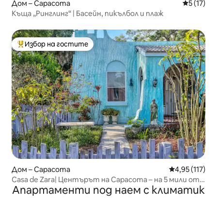
Дом – Сарасота
Средна оц
5 (17)
Къща „Ринглинг“ | Басейн, пикълбол и плаж
Избор на гостите
Най-популярен избор на гостите
Дом – Сарасота
Средна оценка
4,95 (117)
Casa de Zara| Центърът на Сарасота – на 5 мили от
Апартаменти под наем с климатик
плажа Лидо