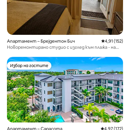
Апартамент – Брејдентон Бич
Средна оценка
4,91 (152)
Новоремонтирано студио с изглед към плажа - на
пясъка!
Избор на гостите
Избор на гостите
Апартамент – Сарасота
Средна оценка
4,97 (172)