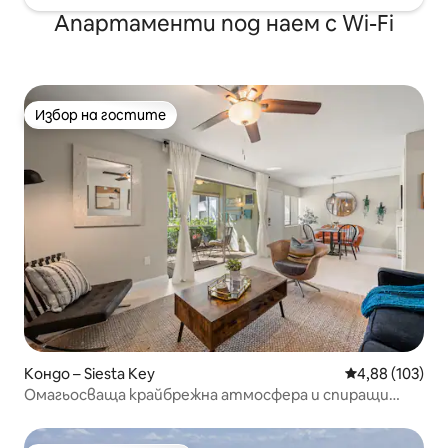
Апартаменти под наем с Wi-Fi
Избор на гостите
Избор на гостите
Кондо – Siesta Key
Средна оценка
4,88 (103)
Омагьосваща крайбрежна атмосфера и спиращи
дъха залези