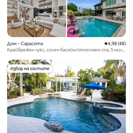
Дом – Сарасота
Средна оценк
4,98 (48)
Крайбрежен лукс, солен басейн/отопляем спа, 5 мили
до Сиеста
Избор на гостите
Избор на гостите