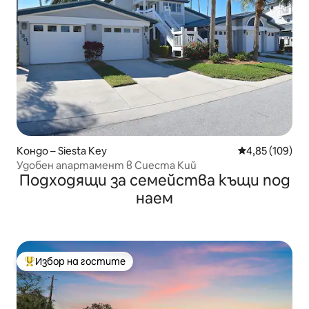
Кондо – Siesta Key
Средна оценка
4,85 (109)
Удобен апартамент в Сиеста Кий
Подходящи за семейства къщи под
наем
Избор на гостите
Най-популярен избор на гостите