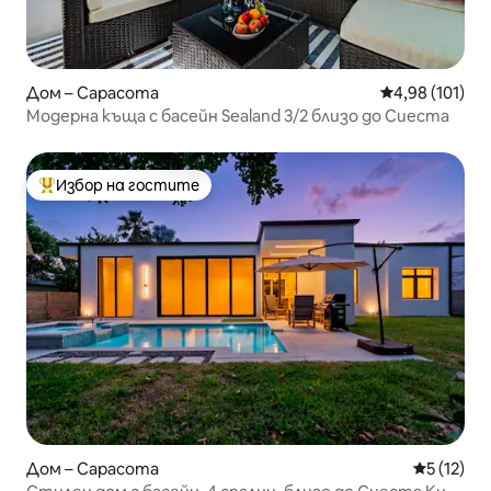
Дом – Сарасота
Средна оценка
4,98 (101)
Модерна къща с басейн Sealand 3/2 близо до Сиеста
Избор на гостите
Най-популярен избор на гостите
Дом – Сарасота
Средна оц
5 (12)