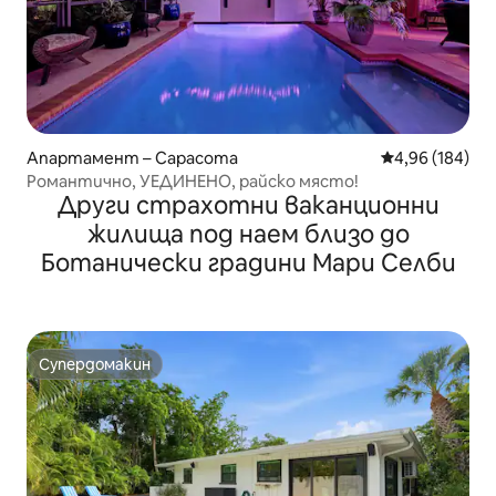
Апартамент – Сарасота
Средна оценка
4,96 (184)
Романтично, УЕДИНЕНО, райско място!
Други страхотни ваканционни
жилища под наем близо до
Ботанически градини Мари Селби
Супердомакин
Супердомакин