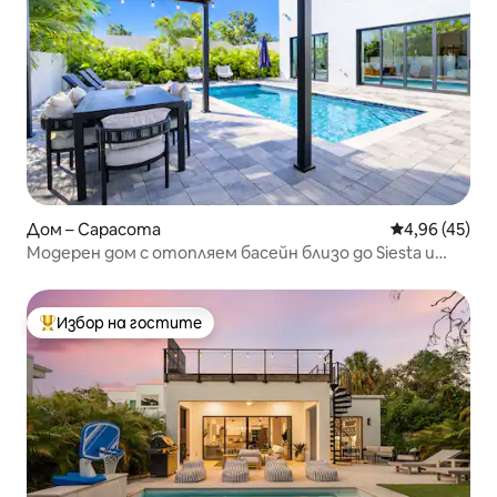
Дом – Сарасота
Средна оценк
4,96 (45)
Модерен дом с отопляем басейн близо до Siesta и
центъра
Избор на гостите
Най-популярен избор на гостите