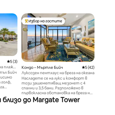
Ваканци
Избор на гостите
Избор 
Най-популярен избор на гостите
Избор 
Myrtle B
*А-образ
долара/
Насладет
океана 
прекрас
A - обра
Северен
Каролина
любимит
Средна оценка: 5 от 5, 3 отзива
5 (3)
палуба,
а плажа;
Кондо – Мъртле Бийч
Средна оценка: 5
5 (42)
над Атл
на
тъл Бийч
Луксозен пентхаус на брега на океана
Насладе
Насладете се на лукс и комфорт в
спокойс
 голф,
този зашеметяващ мезонет с 4
докато 
га
спални и 3,5 бани. Разположено в
слушайт
м в
първокласна обстановка на брега на
докато п
океана, това просторно място за
близо до Margate Tower
чуйте о
и добро
отдих се отличава със спиращи дъха
срещани
о.
гледки, елегантно обзавеждане и
плешиви
 до
модерни удобства. Насладете се на
колибри 