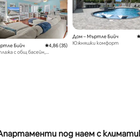
Дом – Мъртле Бийч
С
Южняшки комфорт
ъртле Бийч
Средна оценка: 4,86 от 5, 35 отзива
4,86 (35)
плажа с общ басейн,
от 5, 37 отзива
ща за семейства
Апартаменти под наем с климати