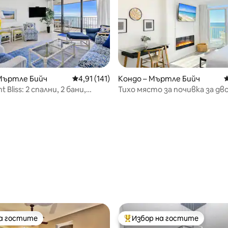
Мъртле Бийч
Средна оценка: 4,91 от 5, 141 отзива
4,91 (141)
Кондо – Мъртле Бийч
С
 Bliss: 2 спални, 2 бани,
Тихо място за почивка за дв
ur Mer 805
брега на океана – SeaWatch 9
т 5, 134 отзива
на гостите
Избор на гостите
на гостите
Най-популярен избор на гос