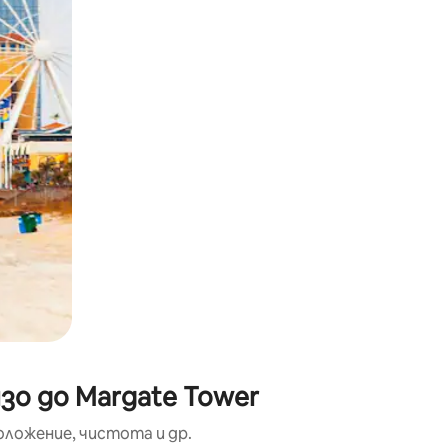
окосване или плъзгане.
зо до Margate Tower
оложение, чистота и др.