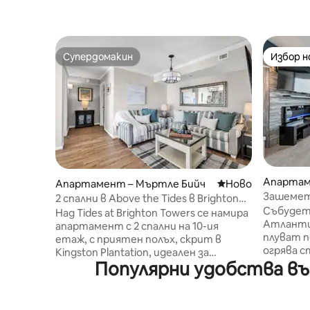
Супердомакин
Избор 
Супердомакин
Избор 
Апартам
Апартамент – Мъртле Бийч
Ново място за о
Ново
йч
Зашемет
2 спални в Above the Tides в Brighton
етаж с и
Събудете
Towers
Над Tides at Brighton Towers се намира
самосто
Атланти
апартамент с 2 спални на 10-ия
плуват п
етаж, с приятен полъх, скрит в
огрява с
Kingston Plantation, идеален за
няколко 
Популярни удобства въ
релаксираща почивка край брега.
апартаме
Събудете се с полъх свеж океански
да наста
въздух, насладете се на гледката от
напълно 
височината на кулата и се