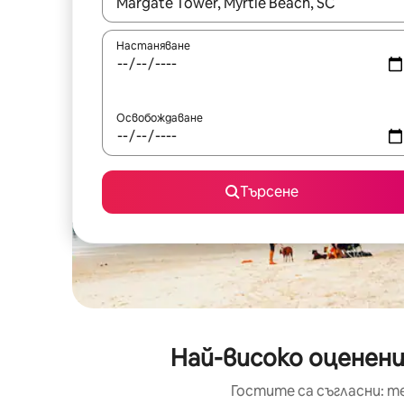
Когато резултатите се покажат, използвайт
Настаняване
Освобождаване
Търсене
Най-високо оценени
Гостите са съгласни: т