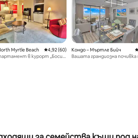
orth Myrtle Beach
Средна оценка: 4,92 от 5, 60 отзива
4,92 (60)
Кондо – Мъртле Бийч
С
партамент в курорт „Боси
Вашата грандиозна почивка 
от 5, 92 отзива
на океана!
дходящи за семейства къщи под н