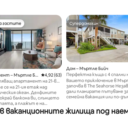
на гостите
Супердомакин
на гостите
Супердомакин
Дом – Мъртле Бийч
Перфектна къща с 4 спални н
ент – Мъртле Би
Средна оценка: 4,92 от 5, 63 отзива
4,92 (63)
тсядане
на кратка разходка от океа
Вашето приключение в Мър
яващ апартамент на 21-ви
започва в The Seahorse Независимо
зглед към океана –
 се на 21-ия етаж над
дали планирате пътуване за
ятелен балкон
ческия океан. Делфините
семейна ваканция или по-дъл
окрай балкона ви, слънцето
почивка край брега, този до
таята, а плажът е на
Мъртъл Бийч предлага
крачки. Този наскоро обновен
в ваканционните жилища под наем 
местоположение, комфорт 
нт на брега на океана може
съотношение цена/качеств
ни 4 души и разполага с
Разходете се само 2 минути
оборудвана кухня, балкон с