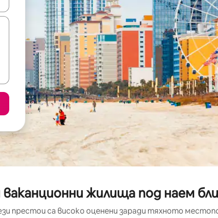
е клавишите със стрелки нагоре и надолу или навигирайте с д
 ваканционни жилища под наем бли
ези престои са високо оценени заради тяхното местоп