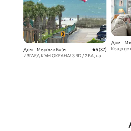
Дом – М
Къща до 
Дом – Мъртле Бийч
Средна оценка: 5 
5 (37)
подходя
ИЗГЛЕД КЪМ ОКЕАНА! 3 BD / 2 BA, на 3
минути пеша от плажа!