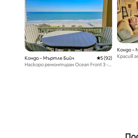
Кондо – N
Красив а
Кондо – Мъртле Бийч
Средна оценка: 5 
5 (92)
крака“
Наскоро ремонтиран Ocean Front 3 -
стаен апартамент
По