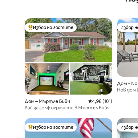
Избор на гостите
Избор 
Най-популярен избор на гостите
Избор 
Дом – Nor
Нов дом 
подгрява
Дом – Мъртле Бийч
Средна оценка: 4,98 о
4,98 (101)
Рай за голф играчите в Мъртъл Бийч
Избор на гостите
Избор 
Най-популярен избор на гостите
Избор 