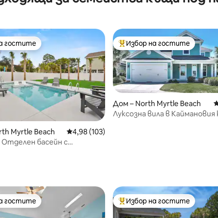
на гостите
Избор на гостите
на гостите
Най-популярен избор на гос
Дом – North Myrtle Beach
С
Луксозна вила в Каймановия
карибски стил
th Myrtle Beach
Средна оценка: 4,98 от 5, 103 отзива
4,98 (103)
| Отделен басейн с
не | Количка за голф
т 5, 101 отзива
на гостите
Избор на гостите
на гостите
Най-популярен избор на гос