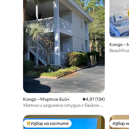
Кондо – 
Beachfront
Maisons S
Кондо – Мъртле Бийч
Средна оценка: 4,97 о
4,97 (134)
Уютно и уединено студио с балкон за
почивка на плажа
Избор на гостите
Избор 
Най-популярен избор на гостите
Избор 