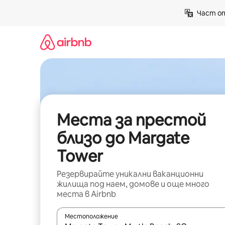
Пропускане
Част от
към
съдържанието
Места за престой
близо до Margate
Tower
Резервирайте уникални ваканционни
жилища под наем, домове и още много
места в Airbnb
Местоположение