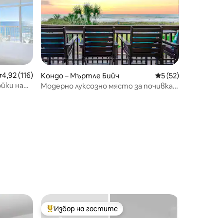
редна оценка: 4,92 от 5, 116 отзива
4,92 (116)
Кондо – Мъртле Бийч
Средна оценка: 5
5 (52)
ойки на
Модерно луксозно място за почивка
03 NT
край океана
Избор на гостите
тите
Най-популярен избор на гостите