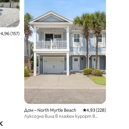
редна оценка: 4,96 от 5, 157 отзива
4,96 (157)
Дом – North Myrtle Beach
Средна оценка: 4,93 
4,93 (228)
Луксозна вила в плажен курорт в
к
карибски стил