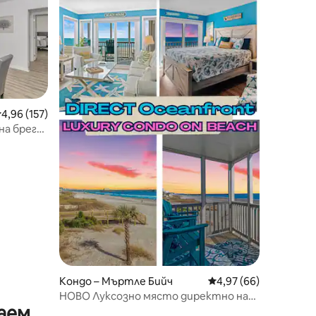
редна оценка: 4,96 от 5, 157 отзива
4,96 (157)
на брега
Кондо – Мъртле Бийч
Средна оценка: 4,97
4,97 (66)
НОВО Луксозно място директно на
аем
брега на океана | Басейн | Норт