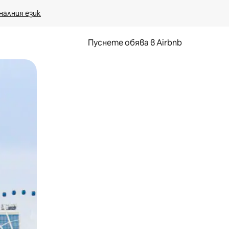
налния език
Пуснете обява в Airbnb