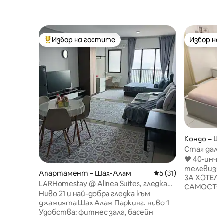
Избор на гостите
Избор 
Най-популярен избор на гостите
Избор 
Кондо – 
Стая да
дома*NE
❤️ 40-ин
настаня
телевиз
Апартамент – Шах-Алам
Средна оценка: 5 
5 (31)
ЗА ХОТЕ
LARHomestay @ Alinea Suites, гледка
САМОСТ
към джамията Шах Алам
Ниво 21 и най-добра гледка към
ОСВОБОЖ
джамията Шах Алам Паркинг: ниво 1
ЗАКУСКИ 
Удобства: фитнес зала, басейн
NETFLIX, SPOTIFY „