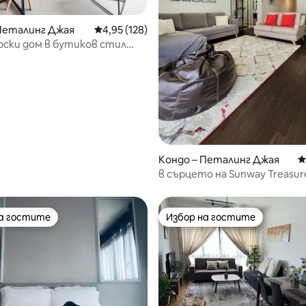
Петалинг Джая
Средна оценка: 4,95 от 5, 128 отзива
4,95 (128)
ски дом в бутиков стил
т 5, 356 отзива
лно в Sunway
Кондо – Петалинг Джая
С
в сърцето на Sunway Treasur
на гостите
Избор на гостите
на гостите
Избор на гостите