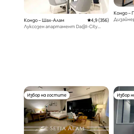
Кондо – 
Дизайнер
Кондо – Шах-Алам
Средна оценка: 4,9 о
4,9 (356)
@Центра
Луксозен апартамент Da@I-City
HydeTower (подходящ за мюсюлмани)
Избор на гостите
Избор 
Избор на гостите
Избор 