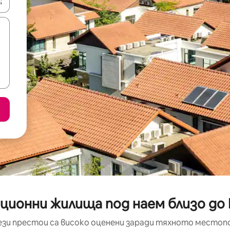
е клавишите със стрелки нагоре и надолу или навигирайте с д
ционни жилища под наем близо до Ma
ези престои са високо оценени заради тяхното местоп