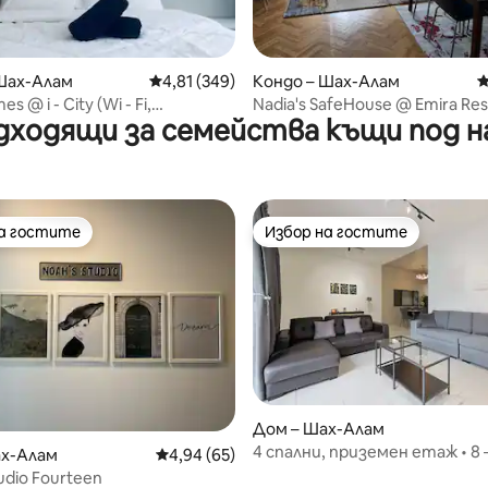
т 5, 185 отзива
Шах-Алам
Средна оценка: 4,81 от 5, 349 отзива
4,81 (349)
Кондо – Шах-Алам
С
s @ i - City (Wi - Fi,
Nadia's SafeHouse @ Emira Re
дходящи за семейства къщи под н
онна кутия и 1 паркинг)
(Wi-Fi + Netflix)
на гостите
Избор на гостите
на гостите
Избор на гостите
Дом – Шах-Алам
4 спални, приземен етаж • 8 
от 5, 14 отзива
ах-Алам
Средна оценка: 4,94 от 5, 65 отзива
4,94 (65)
• Близо до Setia City Mall/SCC
udio Fourteen