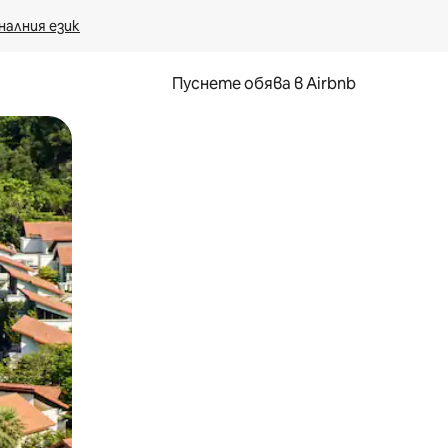
налния език
Пуснете обява в Airbnb