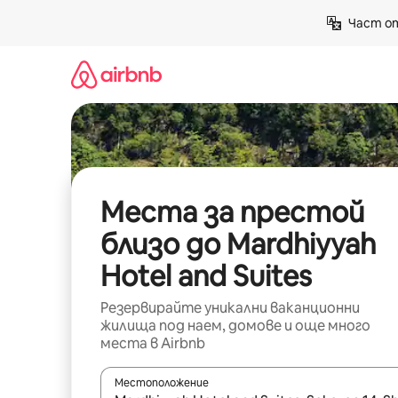
Пропускане
Част от
към
съдържанието
Места за престой
близо до Mardhiyyah
Hotel and Suites
Резервирайте уникални ваканционни
жилища под наем, домове и още много
места в Airbnb
Местоположение