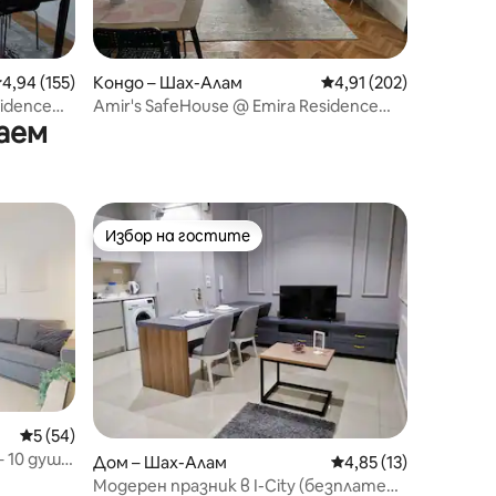
редна оценка: 4,94 от 5, 155 отзива
4,94 (155)
Кондо – Шах-Алам
Средна оценка: 4,91 
4,91 (202)
sidence
Amir's SafeHouse @ Emira Residence
аем
(Wi-Fi + Netflix)
Избор на гостите
Избор на гостите
Средна оценка: 5 от 5, 54 отзива
5 (54)
– 10 души
Дом – Шах-Алам
Средна оценка: 4,85
4,85 (13)
C
Модерен празник в I-City (безплатен