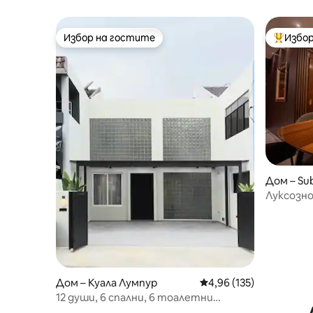
интернет/Netflix]
Избор на гостите
Избор
Избор на гостите
Най-поп
Дом – Su
Луксозно
Работа|Б
Дом – Куала Лумпур
Средна оценка: 4,96 о
4,96 (135)
12 души, 6 спални, 6 тоалетни
TheGlassHouse 玻璃屋Bangsar KL