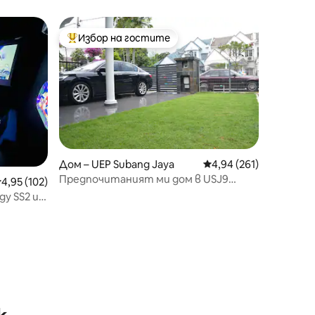
Wi-Fi, 1 паркинг)
Избор на гостите
Най-популярен избор на гостите
Дом – UEP Subang Jaya
Средна оценка: 4,94 
4,94 (261)
Предпочитаният ми дом в USJ9
редна оценка: 4,95 от 5, 102 отзива
4,95 (102)
Субанг Джая!
ду SS2 и