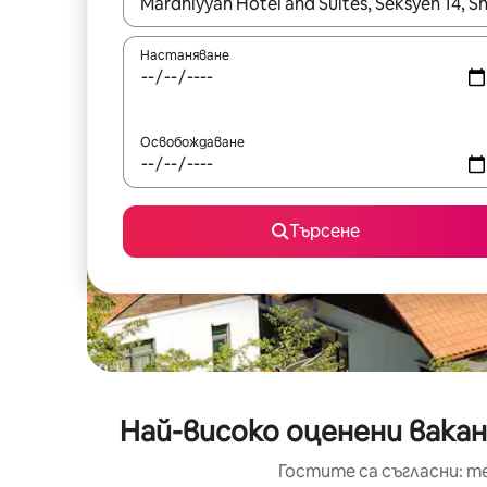
Когато резултатите се покажат, използвайт
Настаняване
Освобождаване
Търсене
Най-високо оценени вакан
Гостите са съгласни: т