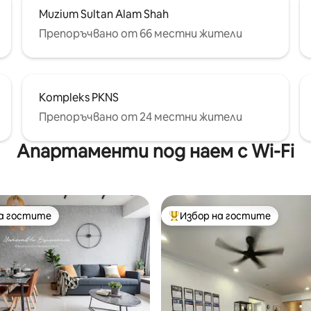
Muzium Sultan Alam Shah
Препоръчвано от 66 местни жители
Kompleks PKNS
Препоръчвано от 24 местни жители
Апартаменти под наем с Wi-Fi
на гостите
Избор на гостите
на гостите
Най-популярен избор на гос