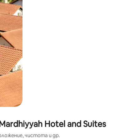
окосване или плъзгане.
rdhiyyah Hotel and Suites
оложение, чистота и др.