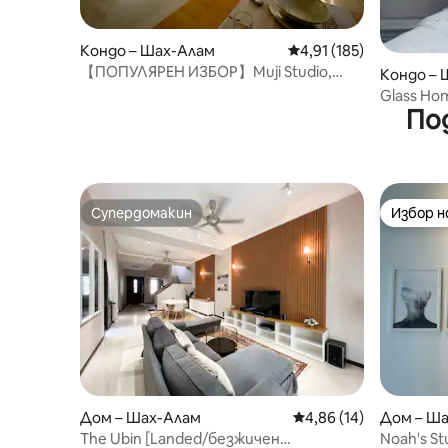
Кондо – Шах-Алам
Средна оценка: 4,91 о
4,91 (185)
【ПОПУЛЯРЕН ИЗБОР】Muji Studio,
Кондо – 
голям проектор + достъп до Netflix
Glass Home
По
телевизи
Супердомакин
Избор 
Супердомакин
Избор 
Дом – Шах-Алам
Средна оценка: 4,86 
4,86 (14)
Дом – Ш
The Ubin [Landed/безжичен
Noah's St