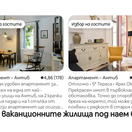
на гостите
Избор на гостите
на гостите
Избор на гостите
т 5, 117 отзива
ент – Антиб
Средна оценка: 4,86 от 5, 178 отзива
4,86 (178)
Апартамент – Антиб
С
ан удобен апартамент за
Отлично • 5* Тераса • 4pax O
 Wi-Fi и климатик
ен на една от най -
Прекрасен имот в първокла
улици на Антиб, на 2 крачки
обстановка. Точно до споро
я пазар и на 1 стъпка от
брега на морето, той може д
този апартамент ще осигури
похвали с рядкост в стария 
ваканционните жилища под наем б
 от комфорт и стилна
Антиб: ТЕРАСА! Това 1 BR е
я. С едно двойно легло,
подходящо за до 4 души: шир
ено в отделна спалня,
см легло в спалня + 160 см
елен диван за
разтегателен диван в глав