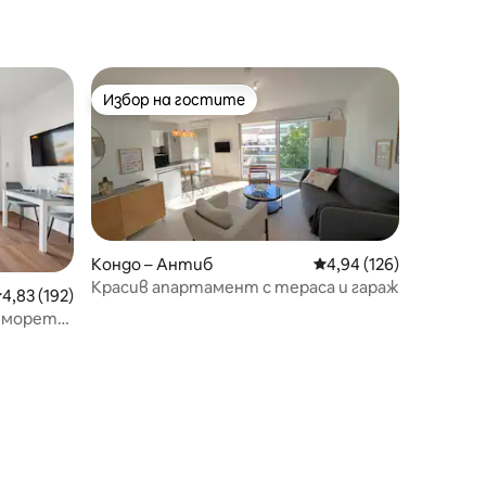
Избор на гостите
тите
Избор на гостите
Кондо – Антиб
Средна оценка: 4,94 
4,94 (126)
Красив апартамент с тераса и гараж
редна оценка: 4,83 от 5, 192 отзива
4,83 (192)
 морето,