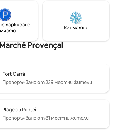
хня (вкл.
ниша с бюро и рафтове, ако трябва
да работите. Спираловидно
с душ,
стълбище ви отвежда до тиха
Fi,
спалня с двойно легло. Банята
но паркиране
пералня.
разполага с вана, мивка и тоалетна.
Климатик
 място
нсалски
Осигурени са спално бельо и кърпи.
е,
Силен WI - FI и климатик.
Marché Provençal
Fort Carré
Препоръчвано от 239 местни жители
Plage du Ponteil
Препоръчвано от 81 местни жители