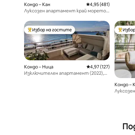
Кондо – Кан
Средна оценка: 4,95 о
4,95 (481)
Луксозен апартамент край морето в
хотела от 1920 г.
Избор на гостите
Избор
Най-популярен избор на гостите
Най-поп
Кондо – Ница
Средна оценка: 4,97 о
4,97 (127)
Изключителен апартамент (2022),
директно до морето
Кондо – 
Луксозен
Фестива
По