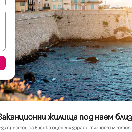
е клавишите със стрелки нагоре и надолу или навигирайте с д
ваканционни жилища под наем близо
ези престои са високо оценени заради тяхното местоп