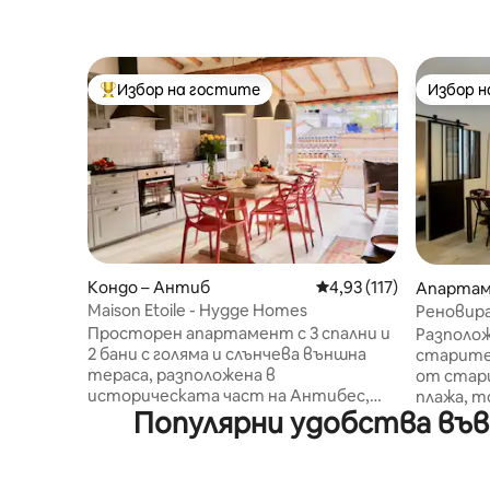
Избор на гостите
Избор 
Най-популярен избор на гостите
Избор 
Кондо – Антиб
Средна оценка: 4,93 о
4,93 (117)
Апартам
Maison Etoile - Hygge Homes
Реновир
4 души с
Просторен апартамент с 3 спални и
Разполож
2 бани с голяма и слънчева външна
старите 
тераса, разположена в
от стари
историческата част на Антибес,
плажа, 
Популярни удобства във 
буквално на 1 минута пеша от
смесица
провансалския пазар и на пет
декораци
минути пеша до яхтеното
разполож
пристанище и пясъчните плажове.
разтегат