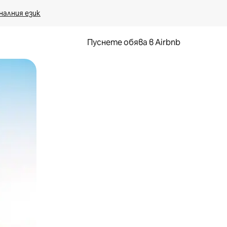
налния език
Пуснете обява в Airbnb