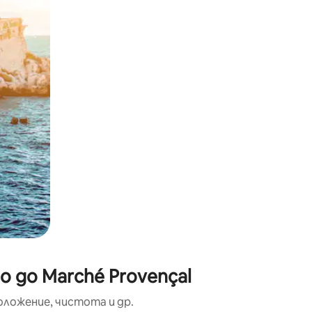
окосване или плъзгане.
 до Marché Provençal
оложение, чистота и др.