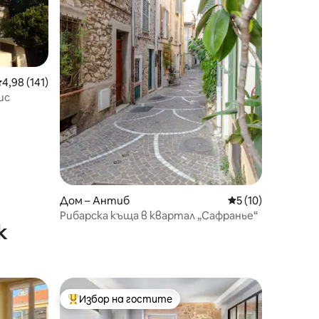
редна оценка: 4,98 от 5, 141 отзива
4,98 (141)
ис
Дом – Антиб
Средна оценка: 5
5 (10)
Рибарска къща в квартал „Сафранье“
к
Избор на гостите
Най-популярен избор на гостите