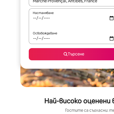
Когато резултатите се покажат, използвайт
Настаняване
Освобождаване
Търсене
Най-високо оценени 
Гостите са съгласни: т