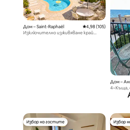
Дом – Saint-Raphaël
Средна оценка: 4,98 о
4,98 (105)
Изключително изживяване край
морето и Естерел # Басейн
Дом – А
4~Къща, 
морето
Избор на гостите
Избор 
Избор на гостите
Избор 