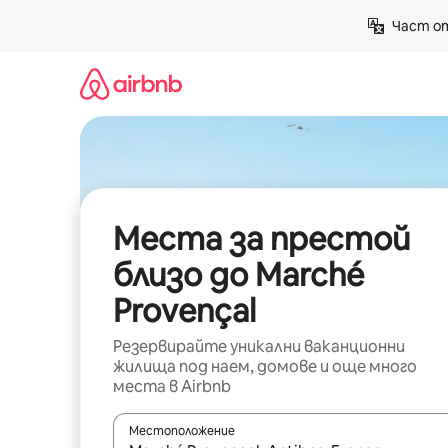
Пропускане
Част от
към
съдържанието
Места за престой
близо до Marché
Provençal
Резервирайте уникални ваканционни
жилища под наем, домове и още много
места в Airbnb
Местоположение