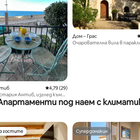
т 5, 105 отзива
Дом – Грас
С
Очарователна вила в паракл
нтиб
Средна оценка: 4,79 от 5, 29 отзива
4,79 (29)
стария Антиб, изглед към
Апартаменти под наем с климати
на гостите
Супердомакин
на гостите
Супердомакин