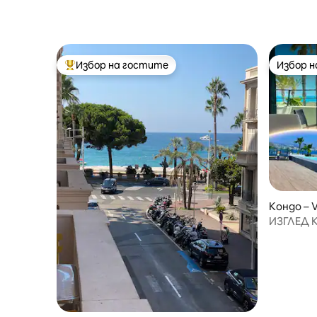
Избор на гостите
Избор 
Най-популярен избор на гостите
Избор 
Кондо – V
ИЗГЛЕД К
BEACH – 