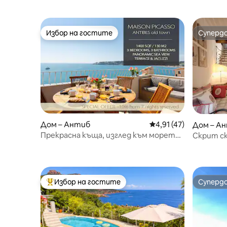
Избор на гостите
Суперд
Избор на гостите
Суперд
Дом – Антиб
Средна оценка: 4,91 
4,91 (47)
Дом – А
Прекрасна къща, изглед към морето,
Скрит ск
3 спални, 3 бани с джакузи и сауна
Vieil Anti
Избор на гостите
Суперд
Най-популярен избор на гостите
Суперд