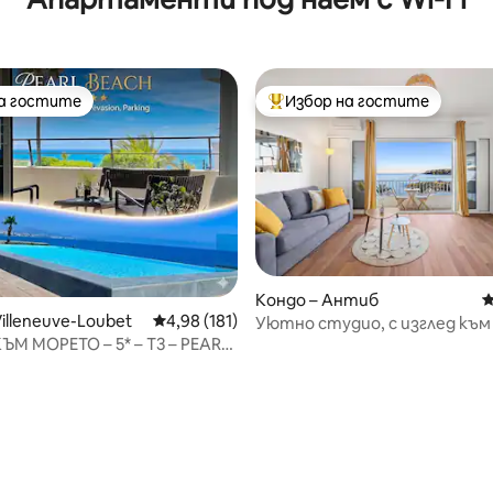
на гостите
Избор на гостите
на гостите
Най-популярен избор на гос
Кондо – Антиб
С
illeneuve-Loubet
Средна оценка: 4,98 от 5, 181 отзива
4,98 (181)
Уютно студио, с изглед към
ЪМ МОРЕТО – 5* – T3 – PEARL
невероятна гледка
паркинг