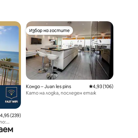
Избор на гостите
Избор на гостите
Кондо – Juan les pins
Средна оценка: 4,93 
4,93 (106)
Като на лодка, последен етаж
редна оценка: 4,95 от 5, 239 отзива
4,95 (239)
то:
аем
ове