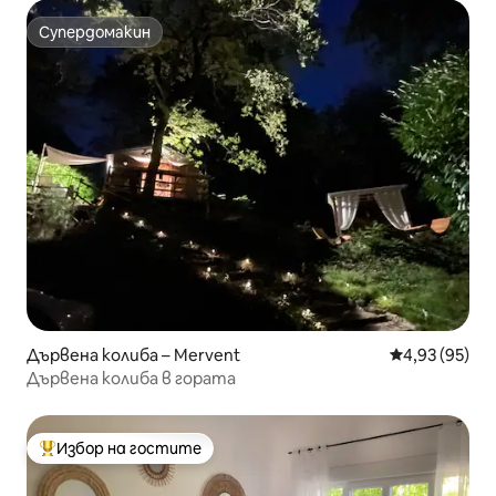
Супердомакин
Супердомакин
Дървена колиба – Mervent
Средна оценк
4,93 (95)
Дървена колиба в гората
Избор на гостите
Най-популярен избор на гостите