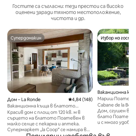
Гостите са съгласни: тези престои са високо
оценени заради тяхното местоположение,
чистота и др.
Супердомакин
Избор на гости
Супердомакин
Избор на гости
Ваканционна къща
nneau-Irleau
Мариш Поатевен
Дом – La Ronde
Средна оценка: 4,84 от 5, 148
4,84 (148)
във водата
Cabane de la Belet
Ваканционна къща в блатото
Дом, сгушен в с
Поатевен
Красив дом с площ от 120 кв. м в
блато Поатевен,
сърцето на блатото Поатевен в
и с много удобст
малко селце с пекарна и аптека.
която не е на по
Супермаркет „la Coop“ се намира в
дъха гледка към 
Куркон, на около 6 км от мястото за