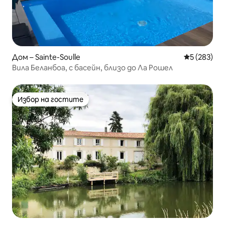
Дом – Sainte-Soulle
Средна оце
5 (283)
Вила Беланбоа, с басейн, близо до Ла Рошел
Избор на гостите
Избор на гостите