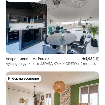
Избор на гостите
Апартамент – Ла Рошел
Средна оценк
4,93 (111)
Луксозен дуплекс с ИЗГЛЕД КЪМ МОРЕТО + 2 тераси
Избор на гостите
Избор на гостите