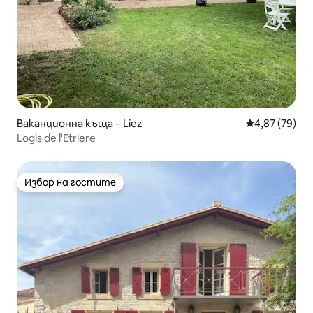
Ваканционна къща – Liez
Средна оценк
4,87 (79)
Logis de l'Etriere
Избор на гостите
Избор на гостите