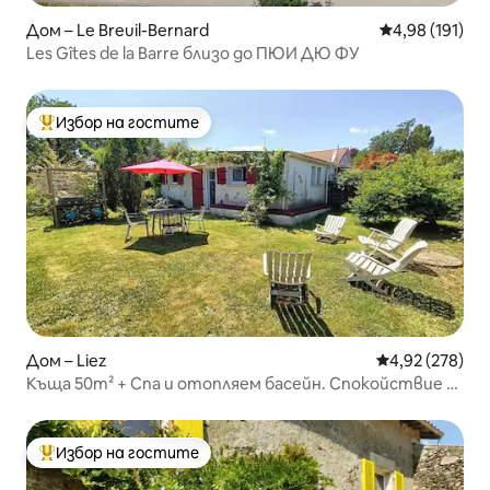
Дом – Le Breuil-Bernard
Средна оценка
4,98 (191)
Les Gîtes de la Barre близо до ПЮИ ДЮ ФУ
Избор на гостите
Най-популярен избор на гостите
Дом – Liez
Средна оценка
4,92 (278)
Къща 50m² + Спа и отопляем басейн. Спокойствие и
почивка
Избор на гостите
Най-популярен избор на гостите