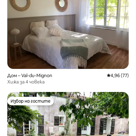
Дом – Val-du-Mignon
Средна оценк
4,96 (77)
Хижа за 4 човека
Избор на гостите
Избор на гостите