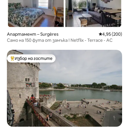
Апартамент – Surgères
Средна оценка
4,95 (200)
Само на 150 фута от замъка ! Netflix - Terrace - AC
Избор на гостите
Най-популярен избор на гостите