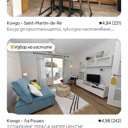
Кондо – Saint-Martin-de-Ré
Средна оценка
4,84 (221)
Близо до пристанището, луксозно настаняване,
сауна
Избор на гостите
Най-популярен избор на гостите
Кондо – Ла Рошел
Средна оценка
4,98 (242)
T2 ПАРКИНГ ТЕРАСА ХИПЕР ЦЕНТЪР