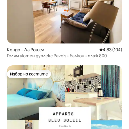
Кондо – Ла Рошел
Средна оценка
4,83 (104)
Голям уютен дуплекс Pavois • балкон • плаж 800
Избор на гостите
Избор на гостите