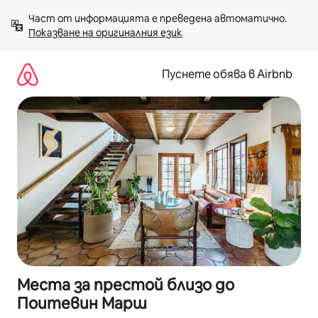
Пропускане
Част от информацията е преведена автоматично. 
към
Показване на оригиналния език
съдържанието
Пуснете обява в Airbnb
Места за престой близо до
Поитевин Марш