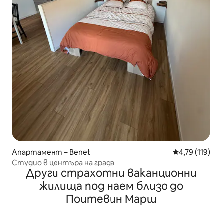
Апартамент – Benet
Средна оценка
4,79 (119)
Студио в центъра на града
Други страхотни ваканционни
жилища под наем близо до
Поитевин Марш