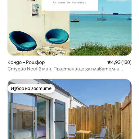
Кондо – Рошфор
Средна оценка
4,93 (130)
Студио Neuf 2 мин. Пристанище за плавателни
съдове за развлечение Wifi Netflix
Избор на гостите
Избор на гостите