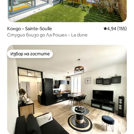
Кондо – Sainte-Soulle
Средна оценка
4,94 (155)
Студио близо до Ла Рошел – La dune
Избор на гостите
Избор на гостите