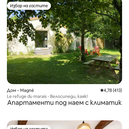
Избор на гостите
Избор на гостите
Дом – Magné
Средна оценка
4,78 (413)
Le refuge du marais - Велосипеди, каяк!
Апартаменти под наем с климатик
Избор на гостите