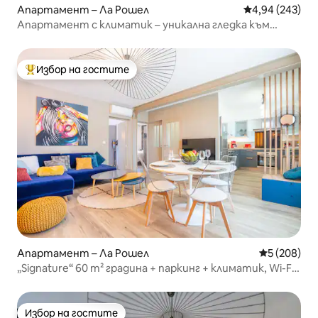
Апартамент – Ла Рошел
Средна оценка
4,94 (243)
Апартамент с климатик – уникална гледка към
кулата и морето
Избор на гостите
Най-популярен избор на гостите
Апартамент – Ла Рошел
Средна оце
5 (208)
„Signature“ 60 m² градина + паркинг + климатик, Wi-Fi
– Netflix
Избор на гостите