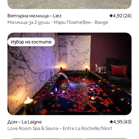
Вятърна мелница – Liez
Средна оценк
4,92 (24)
Мелница за 2 души - Мари Поатевен - Ванде
Избор на гостите
Избор на гостите
Дом – La Laigne
Средна оценк
4,95 (43)
Love Room Spa & Sauna – Entre La Rochelle/Niort