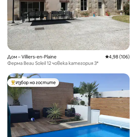
Дом – Villiers-en-Plaine
Средна оценка
4,98 (106)
Ферма Beau Soleil 12 човека категория 3*
Избор на гостите
Най-популярен избор на гостите