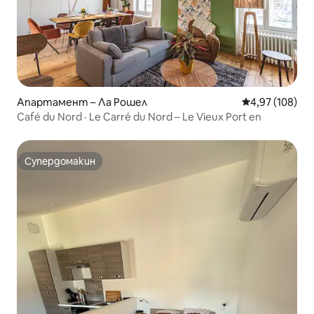
Апартамент – Ла Рошел
Средна оценка
4,97 (108)
Café du Nord · Le Carré du Nord – Le Vieux Port en
Супердомакин
Супердомакин