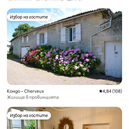
Избор на гостите
Избор на гостите
Кондо – Cherveux
Средна оценка
4,84 (108)
Жилище в провинцията
Избор на гостите
Избор на гостите