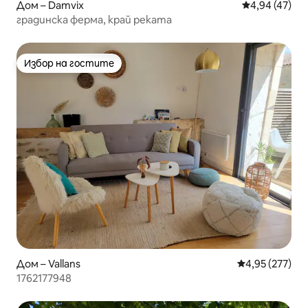
Дом – Damvix
Средна оценк
4,94 (47)
градинска ферма, край реката
Избор на гостите
Избор на гостите
Дом – Vallans
Средна оценка
4,95 (277)
1762177948