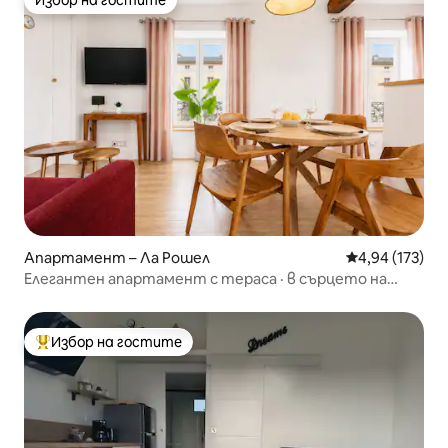
Избор на гостите
Апартамент – Ла Рошел
Средна оценка
4,94 (173)
Елегантен апартамент с тераса · в сърцето на
града
Избор на гостите
Най-популярен избор на гостите