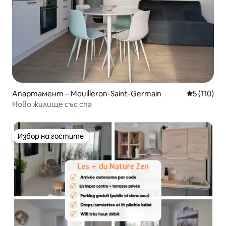
Апартамент – Mouilleron-Saint-Germain
Средна оце
5 (110)
Ново жилище със спа
Избор на гостите
Избор на гостите