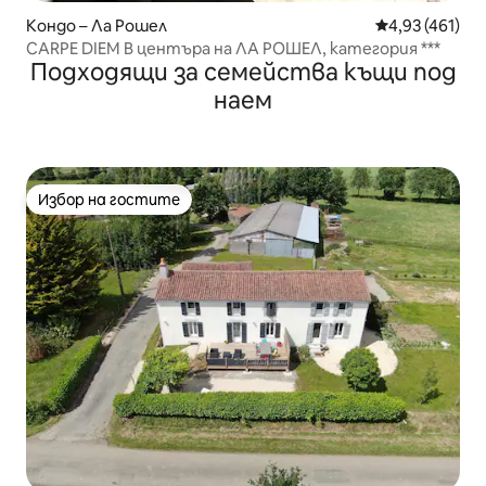
Кондо – Ла Рошел
Средна оценка
4,93 (461)
CARPE DIEM В центъра на ЛА РОШЕЛ, категория ***
Подходящи за семейства къщи под
наем
Избор на гостите
Избор на гостите