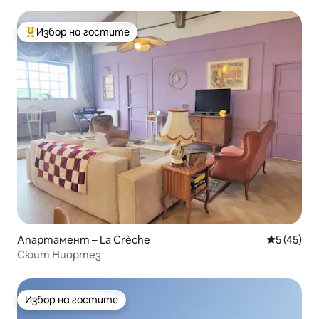
Избор на гостите
Най-популярен избор на гостите
Апартамент – La Crèche
Средна оц
5 (45)
Сюит Ниортез
Избор на гостите
Избор на гостите