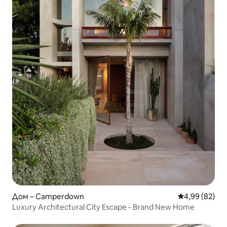
Дом – Camperdown
Средна оценк
4,99 (82)
Luxury Architectural City Escape - Brand New Home