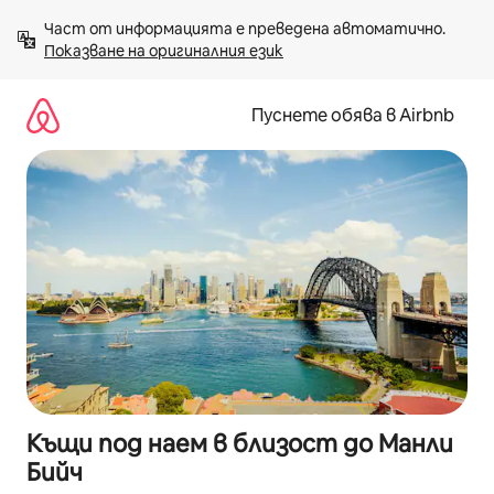
Пропускане
Част от информацията е преведена автоматично. 
към
Показване на оригиналния език
съдържанието
Пуснете обява в Airbnb
Къщи под наем в близост до Манли
Бийч