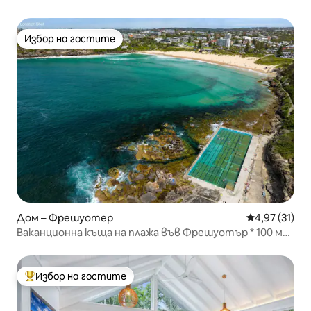
Избор на гостите
Избор на гостите
Дом – Фрешуотер
Средна оценк
4,97 (31)
Ваканционна къща на плажа във Фрешуотър * 100 м
до плажа
Избор на гостите
Най-популярен избор на гостите