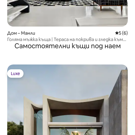
Дом – Манли
Средна о
5 (6)
Голяма мъжка къща | Тераса на покрива и гледка към
Самостоятелни къщи под наем
водата
Luxe
Luxe