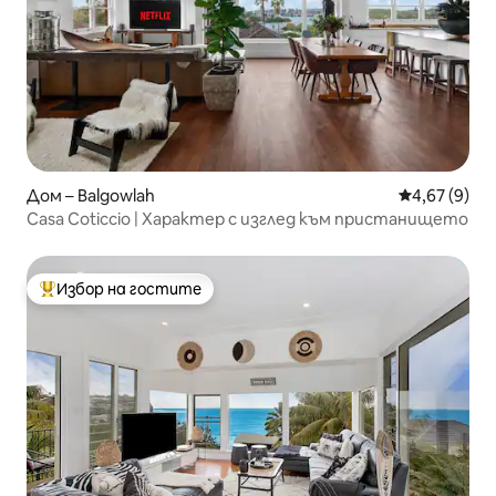
Дом – Balgowlah
Средна оцен
4,67 (9)
Casa Coticcio | Характер с изглед към пристанището
Избор на гостите
Най-популярен избор на гостите