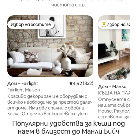
чистота и др.
Избор на гостите
Избор на гос
Избор на гостите
Най-популярен 
Дом – Fairlight
Средна оценка: 4,92 от 5, 332
4,92 (332)
Дом – Манли
Fairlight Maison
КЪЩА НА ПЛАЖА
Красиво декориран и е оборудван с
пеша до плаж Ма
Отпуснете се и
всичко необходимо за престой далеч
нашата съвремен
от дома. Има две спални с двойни
House. Разположен на спокоен анклав
легла. Отделна всекидневна с уютна
с дървета, заоб
камина и трапезария за 6 души.
Популярни удобства за къщи под
домове с истори
Очарователно кабинет с малко
този неверояте
наем в близост до Манли Бийч
дневно легло, бюро и принтер.
спокойствие+уе
Добре оборудвана кухня,