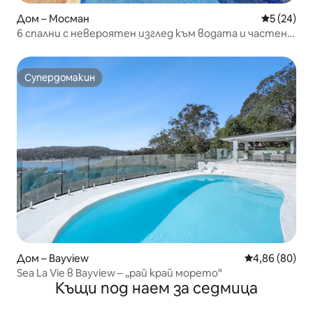
Дом – Мосман
Средна оц
5 (24)
6 спални с невероятен изглед към водата и частен
басейн в Мосман
Супердомакин
Супердомакин
Дом – Bayview
Средна оценк
4,86 (80)
Sea La Vie в Bayview – „рай край морето“
Къщи под наем за седмица