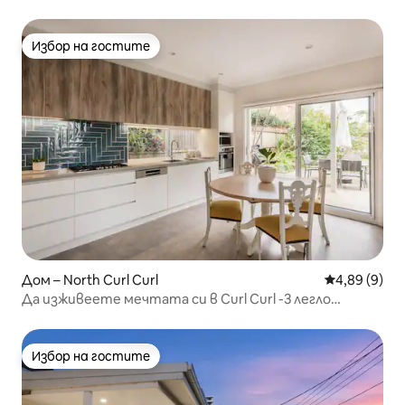
помещение
Избор на гостите
Избор на гостите
Дом – North Curl Curl
Средна оцен
4,89 (9)
Да изживеете мечтата си в Curl Curl -3 легло
Семеен дом
Избор на гостите
Избор на гостите