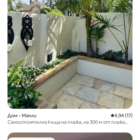
Дом – Манли
Средна оценк
4,94 (17)
Самостоятелна къща на плажа, на 300 м от плажа
„Манли“