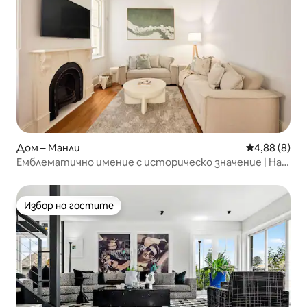
Дом – Манли
Средна оцен
4,88 (8)
Емблематично имение с историческо значение | На
няколко крачки от плажа на Манли и др.
Избор на гостите
Избор на гостите