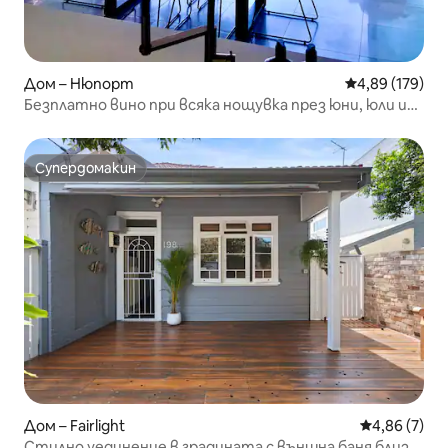
Дом – Нюпорт
Средна оценка
4,89 (179)
Безплатно вино при всяка нощувка през юни, юли и
август
Супердомакин
Супердомакин
Дом – Fairlight
Средна оцен
4,86 (7)
Стилно уединение в градината с външна баня близо