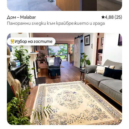
Дом – Malabar
Средна оценк
4,88 (25)
Панорамни гледки към крайбрежието и града
Избор на гостите
Най-популярен избор на гостите