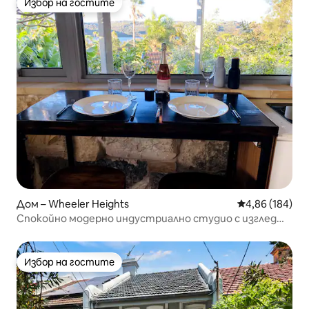
Избор на гостите
Избор на гостите
Дом – Wheeler Heights
Средна оценка
4,86 (184)
Спокойно модерно индустриално студио с изглед
към езеро и храсти!
Избор на гостите
Избор на гостите