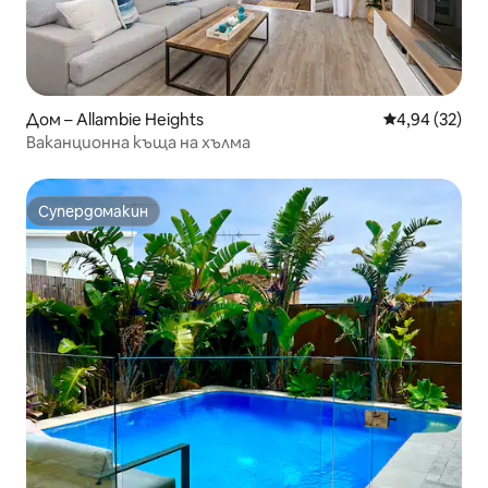
Дом – Allambie Heights
Средна оценк
4,94 (32)
Ваканционна къща на хълма
Супердомакин
Супердомакин