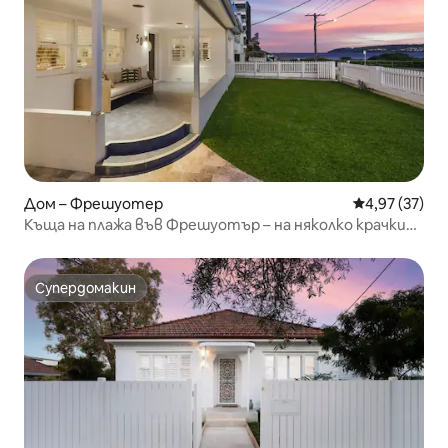
Дом – Фрешуотер
Средна оценк
4,97 (37)
Къща на плажа във Фрешуотър – на няколко крачки
от пясъка.
Супердомакин
Супердомакин