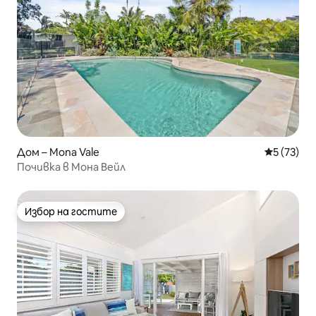
Дом – Mona Vale
Средна оц
5 (73)
Почивка в Мона Вейл
Избор на гостите
Избор на гостите