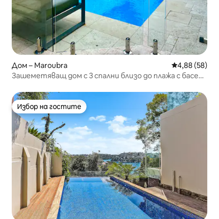
Дом – Maroubra
Средна оценк
4,88 (58)
Зашеметяващ дом с 3 спални близо до плажа с басейн
и сауна
Избор на гостите
Избор на гостите