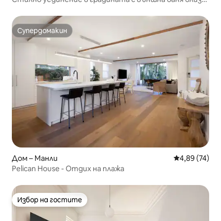
до Манли
Супердомакин
Супердомакин
Дом – Манли
Средна оценк
4,89 (74)
Pelican House - Отдих на плажа
Избор на гостите
Избор на гостите