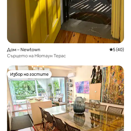
Дом – Newtown
Средна оц
5 (40)
Сърцето на Нютаун Терас
Избор на гостите
Избор на гостите