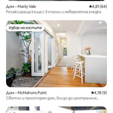
Дом – Manly Vale
Средна оценк
4,81 (64)
Релаксираща къща с 3 спални и невероятна гледка
Избор на гостите
Избор на гостите
Дом – McMahons Point
Средна оцен
4,78 (9)
Светъл и просторен дом, близо до централния
бизнес район на Сидни