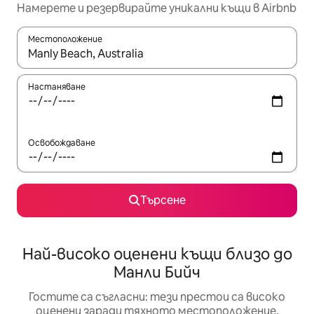
Намерете и резервирайте уникални къщи в Airbnb
Местоположение
Когато резултатите се покажат, използвайте клавишите 
Настаняване
Освобождаване
Търсене
Най-високо оценени къщи близо до
Манли Бийч
Гостите са съгласни: тези престои са високо
оценени заради тяхното местоположение,