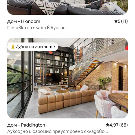
Дом – Нюпорт
Средна оц
5 (11)
Почивка на плажа в Бунган
Избор на гостите
Най-популярен избор на гостите
Дом – Paddington
Средна оценк
4,97 (66)
Луксозно и огромно преустроено складово