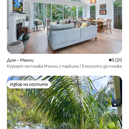
Дом – Манли
Средна оц
5 (21)
Курорт на плажа Мънли с паркинг | 5 минути до плажа
Избор на гостите
Избор на гостите