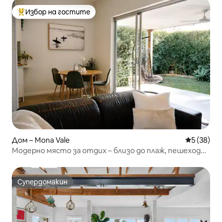
Избор на гостите
Най-популярен избор на гостите
Дом – Mona Vale
Средна оц
5 (38)
Модерно място за отдих – близо до плаж, пешеходно
разстояние до кафенета и голф
Супердомакин
Супердомакин