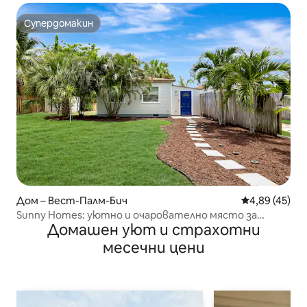
Супердомакин
Супердомакин
Дом – Вест-Палм-Бич
Средна оценк
4,89 (45)
Sunny Homes: уютно и очарователно място за
Домашен уют и страхотни
отдих – 7 минути до центъра
месечни цени