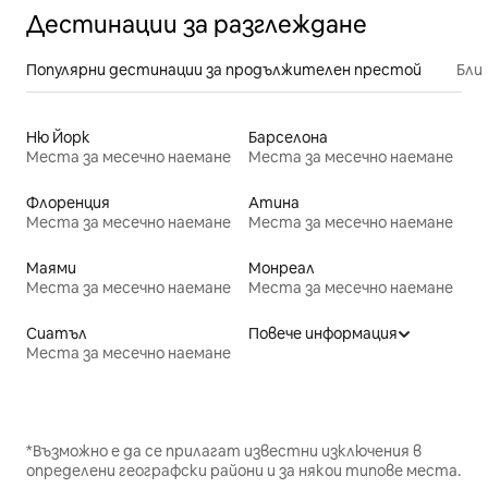
Дестинации за разглеждане
Популярни дестинации за продължителен престой
Бли
Ню Йорк
Барселона
Места за месечно наемане
Места за месечно наемане
Флоренция
Атина
Места за месечно наемане
Места за месечно наемане
Маями
Монреал
Места за месечно наемане
Места за месечно наемане
Сиатъл
Повече информация
Места за месечно наемане
*Възможно е да се прилагат известни изключения в
определени географски райони и за някои типове места.