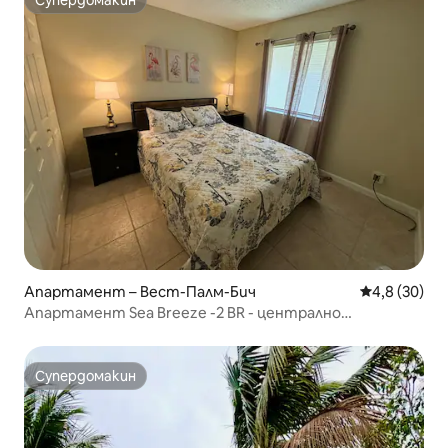
Супердомакин
Супердомакин
Апартамент – Вест-Палм-Бич
Средна оцен
4,8 (30)
Апартамент Sea Breeze -2 BR - централно
разположен
Супердомакин
Супердомакин