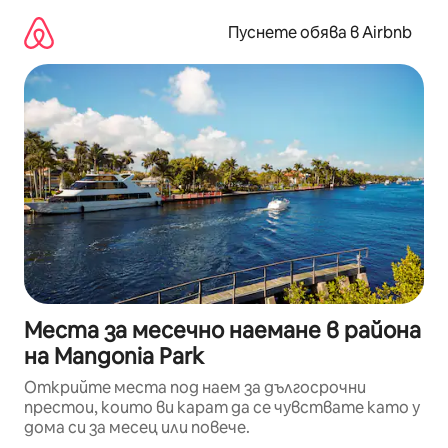
Пропускане
към
Пуснете обява в Airbnb
съдържанието
Места за месечно наемане в района
на Mangonia Park
Открийте места под наем за дългосрочни
престои, които ви карат да се чувствате като у
дома си за месец или повече.