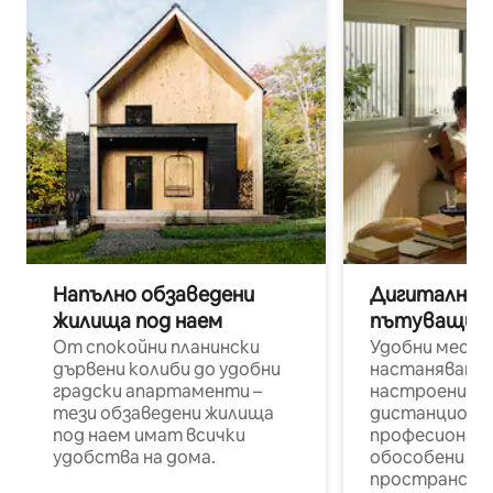
Напълно обзаведени
Дигитални н
жилища под наем
пътуващи п
От спокойни планински
Удобни места
дървени колиби до удобни
настаняване 
градски апартаменти –
настроени и
тези обзаведени жилища
дистанционн
под наем имат всички
професионалис
удобства на дома.
обособени р
пространств