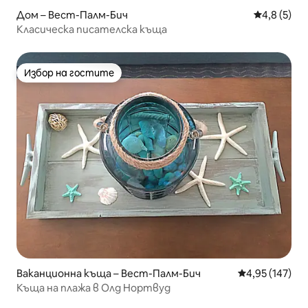
Дом – Вест-Палм-Бич
Средна оце
4,8 (5)
Класическа писателска къща
Избор на гостите
Избор на гостите
Ваканционна къща – Вест-Палм-Бич
Средна оценка
4,95 (147)
Къща на плажа в Олд Нортвуд