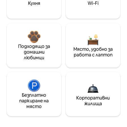
Кухня
Wi-Fi
Подходящо за
Място, удобно за
домашни
работа с лаптоп
любимци
Безплатно
Корпоративни
паркиране на
жилища
място