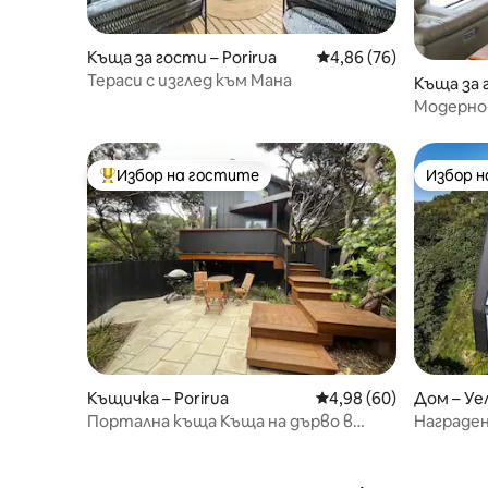
центъра на Уелингтън или до брега
на Капити. Разполагаме с каяци,
Къща за гости – Porirua
Средна оценка: 4,86 
4,86 (76)
велосипеди, риболовни
принадлежности, дъска за гребане.
Тераси с изглед към Мана
Къща за 
Модерно,
необход
Избор на гостите
Избор 
Най-популярен избор на гостите
Избор 
Къщичка – Porirua
Средна оценка: 4,98 
4,98 (60)
Дом – У
Портална къща Къща на дърво в
Награден
залива Пукеруа
Пристан