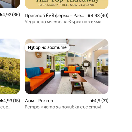
Средна оценка: 4,92 от 5, 36 отзива
4,92 (36)
Престой във ферма – Paek
Средна оценка: 4,93
4,93 (40)
ākāriki Hill
Уединено място на върха на хълма
Избор на гостите
Избор на гостите
Средна оценка: 4,93 от 5, 15 отзива
4,93 (15)
Дом – Porirua
Средна оценка: 4,9
4,9 (31)
исър
Ретро място за почивка със стил!
Голям дом в Уитби