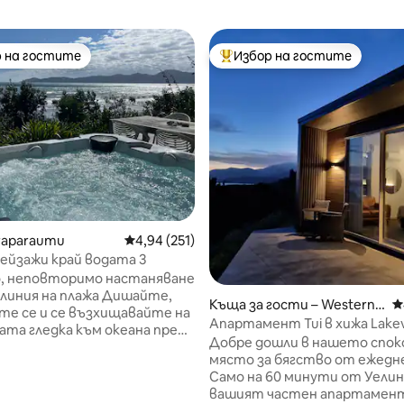
 на гостите
Избор на гостите
улярен избор на гостите
Най-популярен избор на гос
т 5, 355 отзива
raparaumu
Средна оценка: 4,94 от 5, 251 отзива
4,94 (251)
ейзажи край водата 3
о, неповторимо настаняване
ия на плажа Дишайте,
Къща за гости – Western L
С
е се и се възхищавайте на
ake
Апартамент Tui в хижа Lake
та гледка към океана пред
Lodge в Уаирарапа
Добре дошли в нашето спок
 и величествения остров
място за бягство от ежедн
 Затворете вратата и това
Само на 60 минути от Уели
 лично място за почивка.
вашият частен апартамент
вайте океана, осветен от