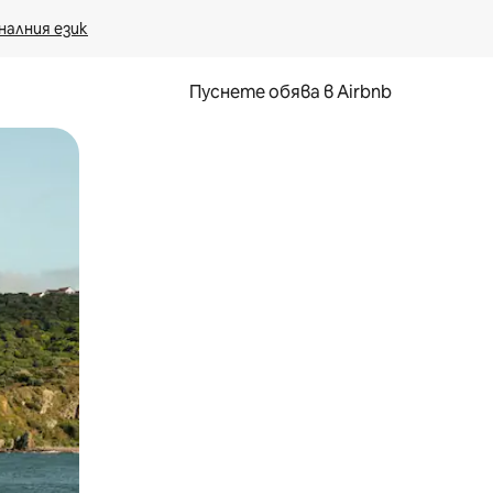
налния език
Пуснете обява в Airbnb
окосване или плъзгане.