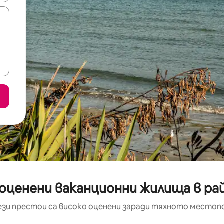
оценени ваканционни жилища в ра
ези престои са високо оценени заради тяхното местоп