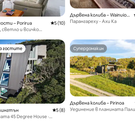
Дървена колиба – Wainuiom
от 5, 76 отзива
ata Coast
Парангареху - Ахи Ка
гости – Porirua
Средна оценка: 5 от 5, 10 отзива
5 (10)
 светло и всичко
имо в Уитби
на гостите
Супердомакин
на гостите
Супердомакин
Дървена колиба – Pirinoa
Уединение в планината Пал
от 5, 60 отзива
елингтън
Средна оценка: 5 от 5, 8 отзива
5 (8)
Ридж
ата 45 Degree House ·
ище Уелингтън