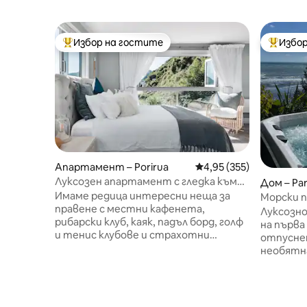
Избор на гостите
Избор
Най-популярен избор на гостите
Най-поп
Апартамент – Porirua
Средна оценка: 4,95 о
4,95 (355)
Луксозен апартамент с гледка към
Дом – Pa
морето и залези
Имаме редица интересни неща за
Морски п
правене с местни кафенета,
Луксозн
рибарски клуб, каяк, падъл борд, голф
на първа лин
и тенис клубове и страхотни
отпуснет
разходки на прага ни. Искате ли да
необятна
направите еднодневна екскурзия до
прага ви
района на Уайрарапа, на която можем
Капити.
да помогнем. Апартаментът е
е вашето
напълно самостоятелен и има
Наблюда