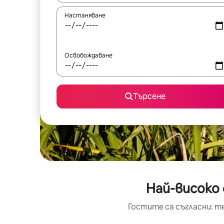
Настаняване
Освобождаване
Търсене
Най-високо 
Гостите са съгласни: т