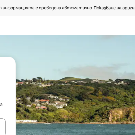
 информацията е преведена автоматично. 
Показване на ориги
а
е клавишите със стрелки нагоре и надолу или навигирайте с д