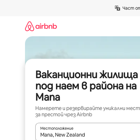
Пропускане
Част от
към
съдържанието
Ваканционни жилища
под наем в района на
Mana
Намерете и резервирайте уникални мест
за престой чрез Airbnb
Местоположение
Когато резултатите се покажат, използвайт