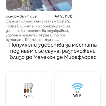
метра Starbucks,
500 метра от гол
разходка или бяг
клиниката САНА
Кондо – San Miguel
Средна оценка: 4,93 от 5, 13
4,93 (131)
Salaverry (най - н
Сграда с изглед към океана – Costa 21
Сграда с фитнес 
Гара-Басейн
Това е внимателно проектирано, за
зали, басейн, дж
да направи престоя ви незабравим,
охрана (общите 
удобен и приятен. Избягайте от
бъдат затворен
рутината DIsfruta del mar,на
Популярни удобства за местата
открито и дейности Стая,
оборудвана с телевизор , WI - FI и
под наем със сауна, разположени
ретранслатор Напълно оборудвана
близо до Малекон де Мирафлорес
трапезария Оборудвана кухня.
Основната спалня с 2 - местни легла,
2 платна; разполага със
самостоятелна баня и просторен
килер Легло с втора спалня с
дрешник и баня Зони за отдих:
Детски басейн Възрастни с плувен
басейн Фитнес зала със сауна
Детски игри Настолни игри Зона за
Кухня
Wi-Fi
скара, Перално помещение