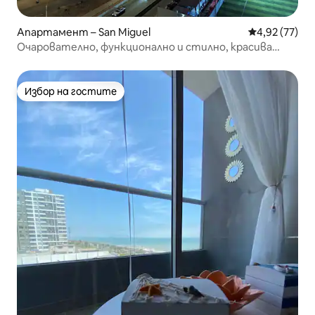
Апартамент – San Miguel
Средна оценк
4,92 (77)
Очарователно, функционално и стилно, красива
гледка към морето
Избор на гостите
Избор на гостите