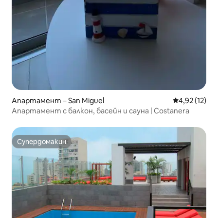
Апартамент – San Miguel
Средна оценк
4,92 (12)
Апартамент с балкон, басейн и сауна | Costanera
Супердомакин
Супердомакин