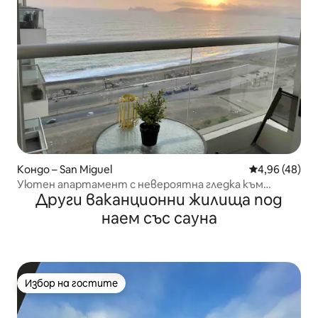
Кондо – San Miguel
Средна оценк
4,96 (48)
Уютен апартамент с невероятна гледка към
Други ваканционни жилища под
океана, 1 спалня
наем със сауна
Избор на гостите
Избор на гостите