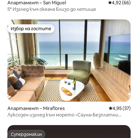
Апартамент – San Miguel
Средна оценк
4,92 (66)
5* Изглед към океана Близо до летище
Избор на гостите
Избор на гостите
Апартамент – Miraflores
Средна оценк
4,95 (37)
Луксозен изглед към морето •Сауна•Безплатни
велосипеди•VIP обиколка •VIP готвач
Супердомакин
Супердомакин