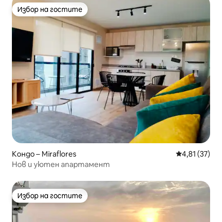
Избор на гостите
Избор на гостите
Кондо – Miraflores
Средна оценк
4,81 (37)
Нов и уютен апартамент
Избор на гостите
Избор на гостите