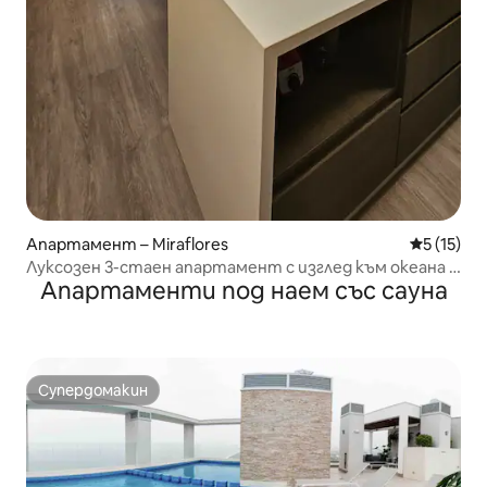
Апартамент – Miraflores
Средна оц
5 (15)
Луксозен 3-стаен апартамент с изглед към океана |
Апартаменти под наем със сауна
Басейн и първокласна зона
Супердомакин
Супердомакин