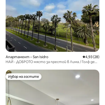
Апартамент – San Isidro
Средна оценк
4,93 (28)
НАЙ - ДОБРОТО място за престой в Лима / Голф де
Сан Исидро + БЕЗПЛАТЕН ПАРКИНГ★
Избор на гостите
Избор на гостите