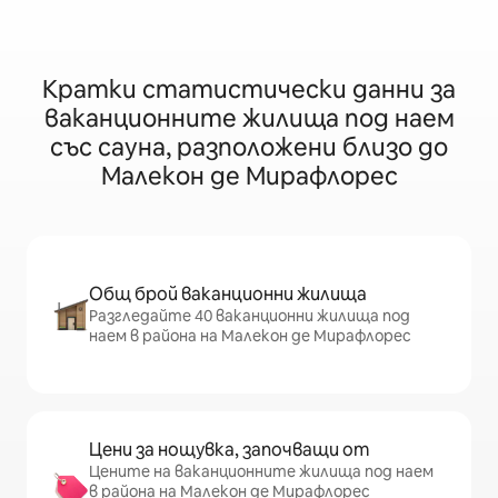
Кратки статистически данни за
ваканционните жилища под наем
със сауна, разположени близо до
Малекон де Мирафлорес
Общ брой ваканционни жилища
Разгледайте 40 ваканционни жилища под
наем в района на Малекон де Мирафлорес
Цени за нощувка, започващи от
Цените на ваканционните жилища под наем
в района на Малекон де Мирафлорес