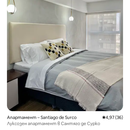
Апартамент – Santiago de Surco
Средна оценк
4,97 (36)
Луксозен апартамент в Сантяго де Сурко