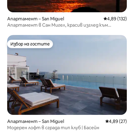
Апартамент – San Miguel
Средна оценка
4,89 (132)
Апартамент в Сан Мигел, красив изглед към
морето
Избор на гостите
Избор на гостите
Апартамент – San Miguel
Средна оценк
4,89 (27)
Модерен лофт в сграда тип клуб | Басейн