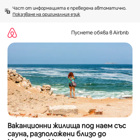
Пропускане
Част от информацията е преведена автоматично. 
към
Показване на оригиналния език
съдържанието
Пуснете обява в Airbnb
Ваканционни жилища под наем със
сауна, разположени близо до