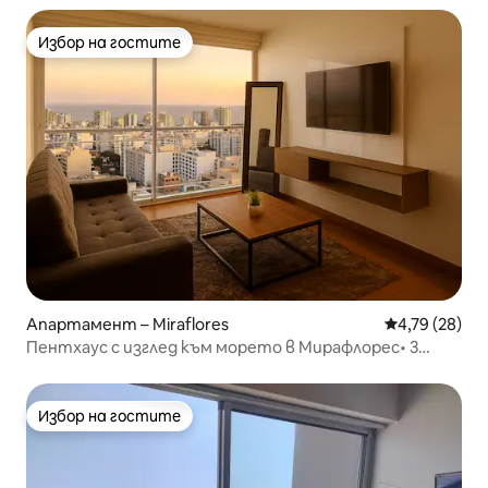
Избор на гостите
Избор на гостите
Апартамент – Miraflores
Средна оценк
4,79 (28)
Пентхаус с изглед към морето в Мирафлорес• 3
спални •Самостоятелен балкон
Избор на гостите
Избор на гостите