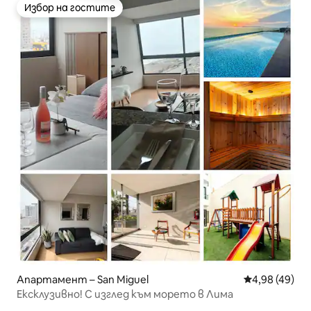
Избор на гостите
Избор на гостите
Апартамент – San Miguel
Средна оценк
4,98 (49)
Ексклузивно! С изглед към морето в Лима