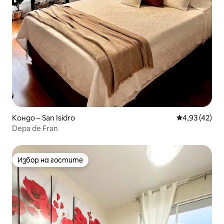
Кондо – San Isidro
Средна оценк
4,93 (42)
Depa de Fran
Избор на гостите
Избор на гостите