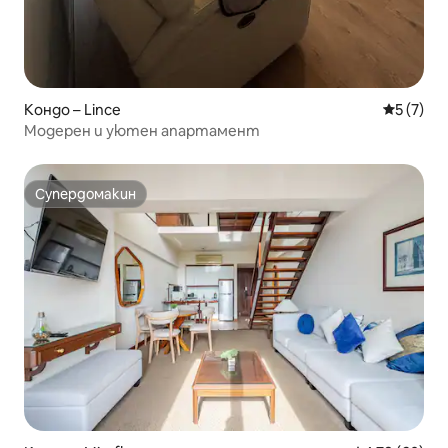
Кондо – Lince
Средна о
5 (7)
Модерен и уютен апартамент
Супердомакин
Супердомакин