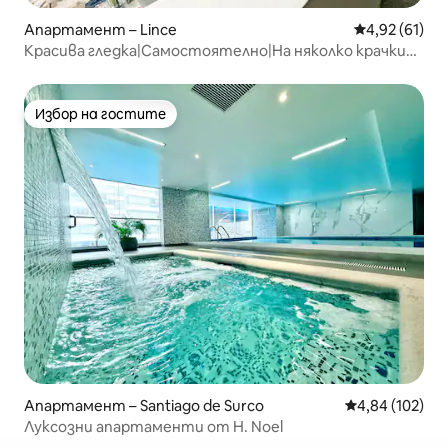
Апартамент – Lince
Средна оценк
4,92 (61)
Красива гледка|Самостоятелно|На няколко крачки
от Сан Исидро|Включва гараж
Избор на гостите
Избор на гостите
Апартамент – Santiago de Surco
Средна оценка
4,84 (102)
Луксозни апартаменти от H. Noel