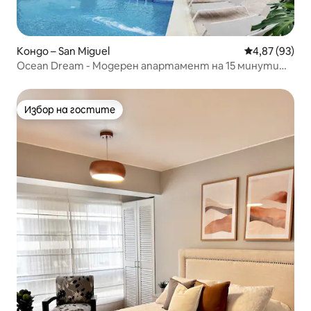
Кондо – San Miguel
Средна оценк
4,87 (93)
Ocean Dream - Модерен апартамент на 15 минути
от летището
Избор на гостите
Избор на гостите