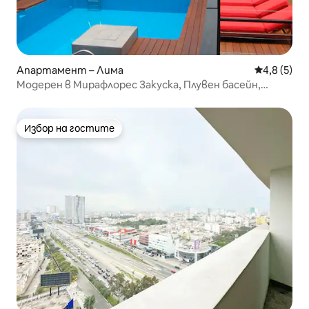
Апартамент – Лима
Средна оце
4,8 (5)
Модерен в Мирафлорес Закуска, Плувен басейн,
Фитнес зала
Избор на гостите
Избор на гостите