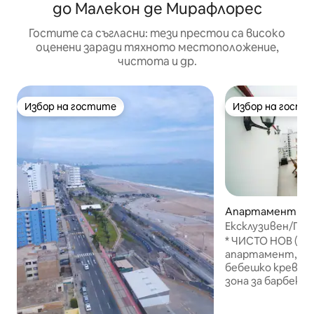
до Малекон де Мирафлорес
Гостите са съгласни: тези престои са високо
оценени заради тяхното местоположение,
чистота и др.
Избор на гостите
Избор на гости
Избор на гостите
Избор на гости
Апартамент – San
Ексклузивен/Пр
апартамент в Са
* ЧИСТО НОВ (юни
спални/3 бани)
апартамент, обз
бебешко креватч
зона за барбекю и
Намира се в екс
безопасна зона (