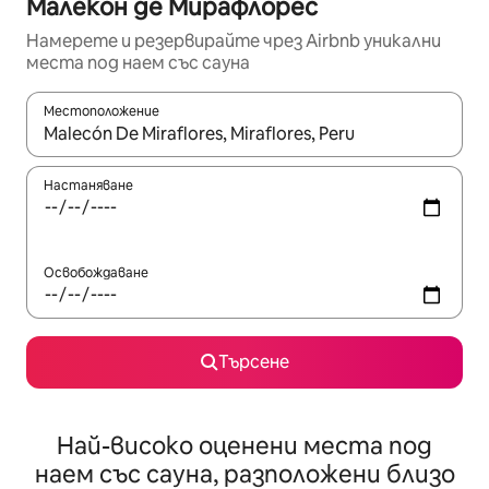
Малекон де Мирафлорес
Намерете и резервирайте чрез Airbnb уникални
места под наем със сауна
Местоположение
Когато резултатите се покажат, използвайте клавишите 
Настаняване
Освобождаване
Търсене
Най-високо оценени места под
наем със сауна, разположени близо