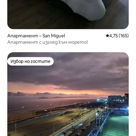
Апартамент – San Miguel
Средна оценка
4,75 (165)
Апартамент с изглед към морето!
Избор на гостите
Избор на гостите