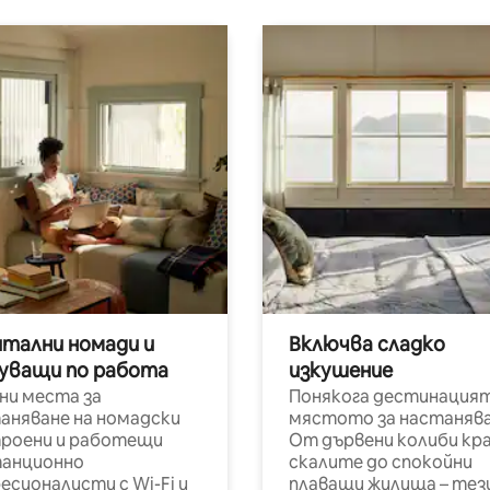
итални номади и
Включва сладко
уващи по работа
изкушение
ни места за
Понякога дестинацият
аняване на номадски
мястото за настанява
роени и работещи
От дървени колиби кр
анционно
скалите до спокойни
есионалисти с Wi-Fi и
плаващи жилища – тез