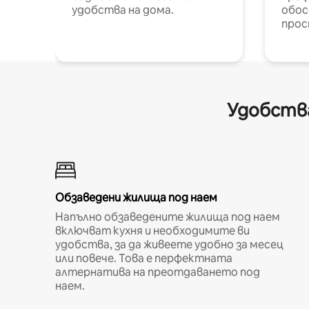
удобства на дома.
обос
прос
Удобства
Обзаведени жилища под наем
Напълно обзаведените жилища под наем
включват кухня и необходимите ви
удобства, за да живеете удобно за месец
или повече. Това е перфектната
алтернатива на преотдаването под
наем.