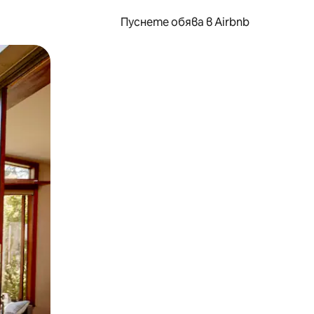
Пуснете обява в Airbnb
окосване или плъзгане.