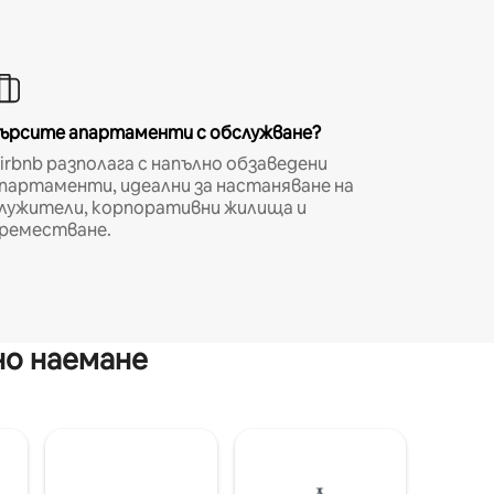
ърсите апартаменти с обслужване?
irbnb разполага с напълно обзаведени
партаменти, идеални за настаняване на
лужители, корпоративни жилища и
реместване.
но наемане