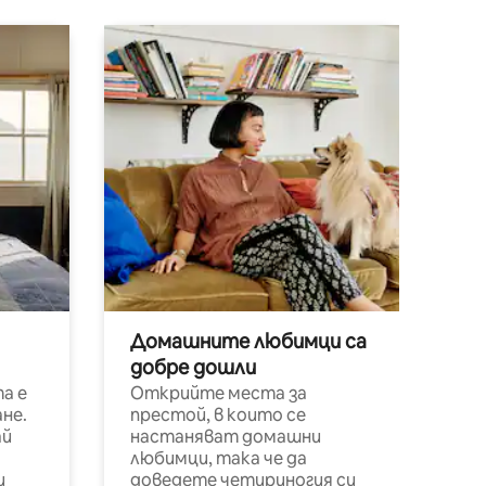
Домашните любимци са
добре дошли
а е
Открийте места за
не.
престой, в които се
ай
настаняват домашни
любимци, така че да
и
доведете четириногия си