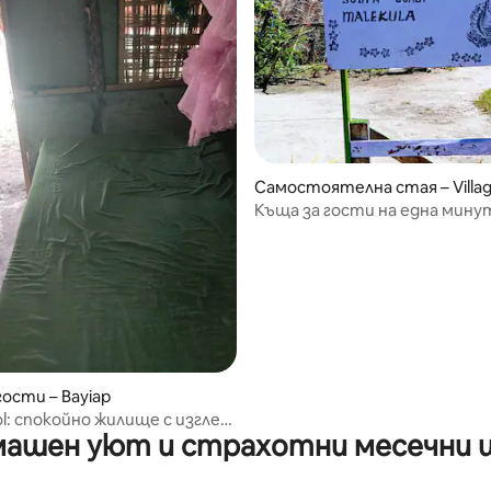
Самостоятелна стая – Villa
Къща за гости на една мину
морето.
гости – Bayiap
l: спокойно жилище с изглед
ашен уют и страхотни месечни 
ото и градината