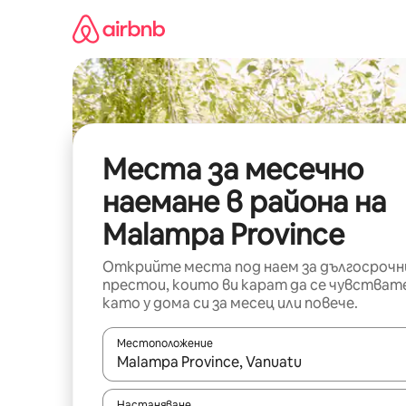
Пропускане
към
съдържанието
Места за месечно
наемане в района на
Malampa Province
Открийте места под наем за дългосрочн
престои, които ви карат да се чувстват
като у дома си за месец или повече.
Местоположение
Когато резултатите се покажат, използвайт
Настаняване