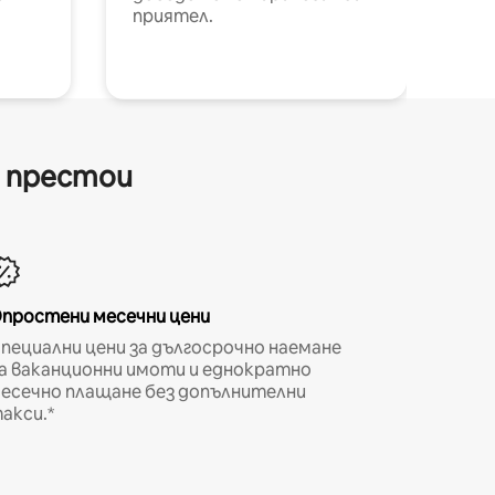
приятел.
и престои
простени месечни цени
пециални цени за дългосрочно наемане
а ваканционни имоти и еднократно
есечно плащане без допълнителни
акси.*