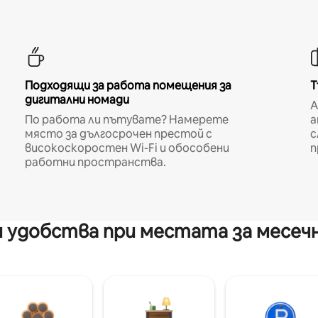
Подходящи за работа помещения за
Т
дигитални номади
A
По работа ли пътувате? Намерете
а
място за дългосрочен престой с
с
високоскоростен Wi-Fi и обособени
п
работни пространства.
 удобства при местата за месеч