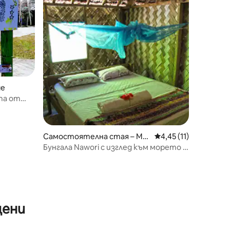
ge
та от
Самостоятелна стая – Mal
Средна оценка: 4,45
4,45 (11)
ampa Province
Бунгала Nawori с изглед към морето и
екскурзионни пакети – Малекула
цени