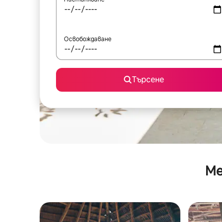
Освобождаване
Търсене
Ме