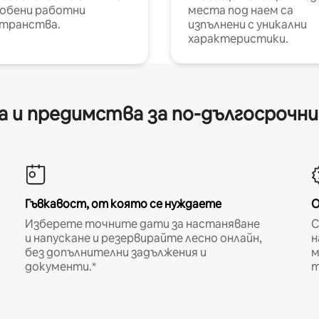
обени работни
места под наем са
транства.
изпълнени с уникални
характеристики.
 и предимства за по-дългосрочн
Гъвкавост, от която се нуждаете
О
Изберете точните дати за настаняване
С
и напускане и резервирайте лесно онлайн,
н
без допълнителни задължения и
м
документи.*
т