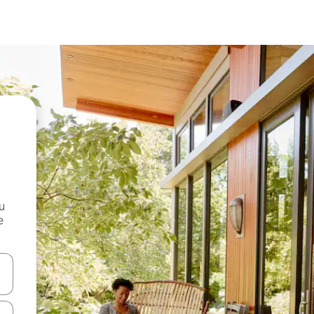
и
е
е клавишите със стрелки нагоре и надолу или навигирайте с д