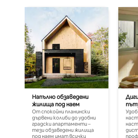
Напълно обзаведени
Диг
жилища под наем
път
От спокойни планински
Удоб
дървени колиби до удобни
наст
градски апартаменти –
наст
тези обзаведени жилища
дист
под наем имат всички
проф