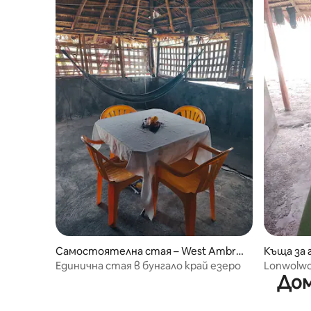
Самостоятелна стая – West Ambry
Къща за 
m
Единична стая в бунгало край езеро
Lonwolwo
Дом
към езер