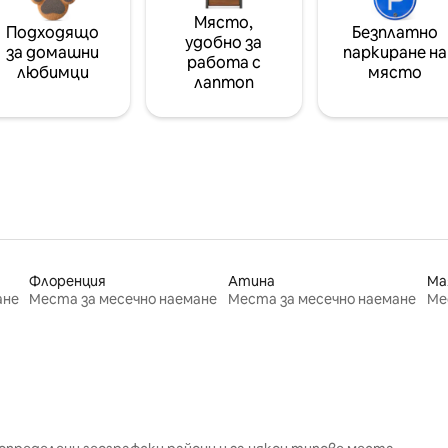
Място,
Подходящо
Безплатно
удобно за
за домашни
паркиране на
работа с
любимци
място
лаптоп
Флоренция
Атина
Ма
ане
Места за месечно наемане
Места за месечно наемане
Ме