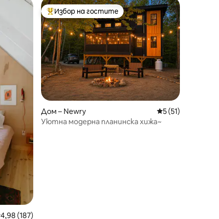
Избор на гостите
тите
Най-популярен избор на гостите
Дом – Newry
Средна оценка: 5
5 (51)
Уютна модерна планинска хижа~
редна оценка: 4,98 от 5, 187 отзива
4,98 (187)