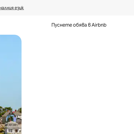
налния език
Пуснете обява в Airbnb