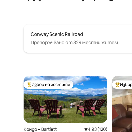
идеалното място за вас.
Conway Scenic Railroad
Препоръчвано от 329 местни жители
Избор на гостите
Избор
Най-популярен избор на гостите
Най-поп
Кондо – Bartlett
Средна оценка: 4,93 о
4,93 (120)