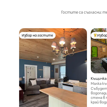
Гостите са съгласни: т
Избор на гостите
Избор
Избор на гостите
Най-поп
Къщичка 
Малка къ
стени и 
Събудете
водопад
стена в 
край вод
Самосто