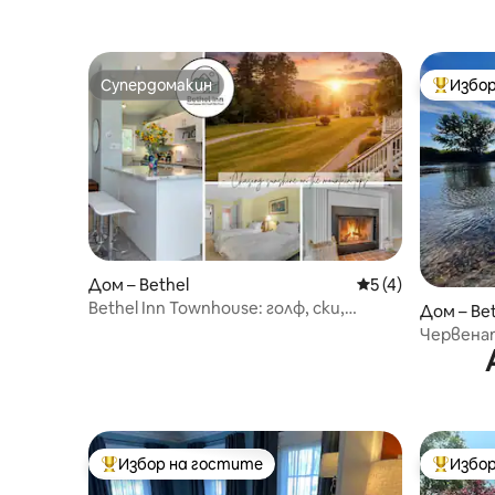
Супердомакин
Избор
Супердомакин
Най-поп
Дом – Bethel
Средна оценка: 5
5 (4)
Bethel Inn Townhouse: голф, ски,
Дом – Be
басейн и гледки
Червена
Избор на гостите
Избор
Най-популярен избор на гостите
Най-поп