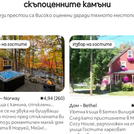
скъпоценните камъни
ези престои са високо оценени заради тяхното местоп
 на гостите
Избор на гостите
улярен избор на гостите
Избор на гостите
– Norway
Средна оценка: 4,94 от 5, 260 отзива
4,94 (260)
ща с камина, стъклени
Дом – Bethel
С
хидромасажна вана
 се на звука на бушуващи
Уютна къща в Бетел Вилид
и точно пред стъклената ви
След като пристигнете в Mi
този романтичен малък дом
Cozy House, разположен на 
ата в Норуей, Мейн!
улица Гостите харесват
ятелна хидромасажна вана с