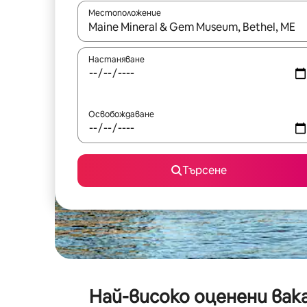
Местоположение
Когато резултатите се покажат, използвайт
Настаняване
Освобождаване
Търсене
Най-високо оценени вак