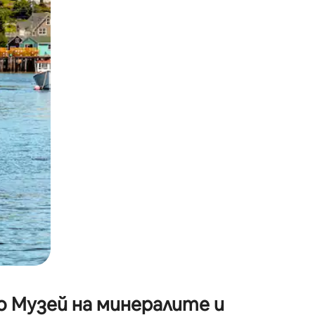
окосване или плъзгане.
о Музей на минералите и