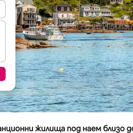
е клавишите със стрелки нагоре и надолу или навигирайте с д
анционни жилища под наем близо д