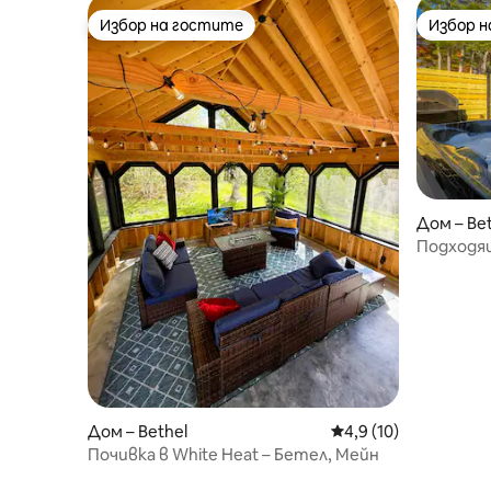
Избор на гостите
Избор 
Избор на гостите
Избор 
Дом – Be
Подходящ
Ростей, 7
Дом – Bethel
Средна оценка: 4,9 
4,9 (10)
Почивка в White Heat – Бетел, Мейн