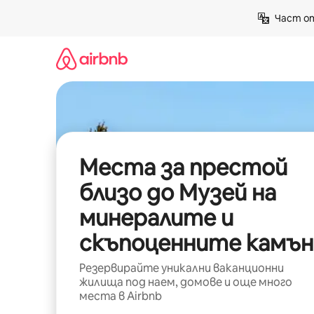
Пропускане
Част от
към
съдържанието
Места за престой
близо до Музей на
минералите и
скъпоценните камън
Резервирайте уникални ваканционни
жилища под наем, домове и още много
места в Airbnb