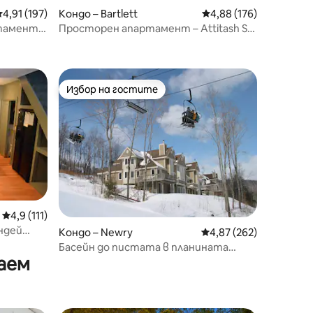
редна оценка: 4,91 от 5, 197 отзива
4,91 (197)
Кондо – Bartlett
Средна оценка: 4,88 
4,88 (176)
тамент с
Просторен апартамент – Attitash Ski
– Storyland – Saco и още!
Избор на гостите
Избор на гостите
Средна оценка: 4,9 от 5, 111 отзива
4,9 (111)
ндей
Кондо – Newry
Средна оценка: 4,87 
4,87 (262)
202“
Басейн до пистата в планината
аем
Ривър Лок