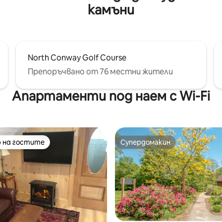
камъни
North Conway Golf Course
Препоръчвано от 76 местни жители
Апартаменти под наем с Wi-Fi
 на гостите
Супердомакин
улярен избор на гостите
Супердомакин
т 5, 120 отзива