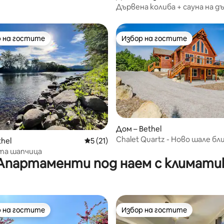
Дървена колиба + сауна на д
 на гостите
Избор на гостите
улярен избор на гостите
Избор на гостите
 от 5, 4 отзива
Дом – Bethel
Chalet Quartz - Ново шале бл
thel
Средна оценка: 5 от 5, 21 отзива
5 (21)
Бетел
та шапчица
Апартаменти под наем с климати
 на гостите
Избор на гостите
улярен избор на гостите
Избор на гостите