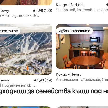
Кондо – Bartlett
С
Чисто нов, качествен апар
Newry
Средна оценка: 4,98 от 5, 100 отзива
4,98 (100)
1 спалня, 1 миля до Storyland
 място за почивка в
те на Мейн
на гостите
Избор на гостите
на гостите
Избор на гостите
Кондо – Newry
Апартамент „Трейлсайд Съ
т 5, 171 отзива
Newry
Средна оценка: 4,93 от 5, 119 отзива
4,93 (119)
Ривър Кондо Фол Лайн Норт 
 | Приземен етаж |
дходящи за семейства къщи под н
ажна вана, басейн, сауна