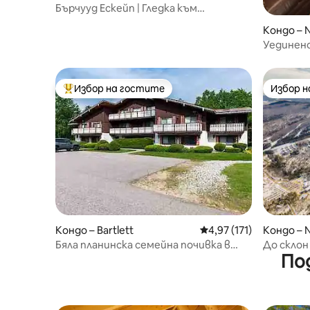
Бърчууд Ескейп | Гледка към
планината за милион долара
Кондо – 
Уединено
планини
Избор на гостите
Избор 
Най-популярен избор на гостите
Избор 
Кондо – Bartlett
Средна оценка: 4,97 о
4,97 (171)
Кондо – 
Бяла планинска семейна почивка в
До склон
По
Бартлет, Ню Хемпшир
Хидромас