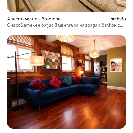
Апартамент – Broomhall
Ново мяс
Ново
Очарователен оазис в центъра на града с балкон с
гледка