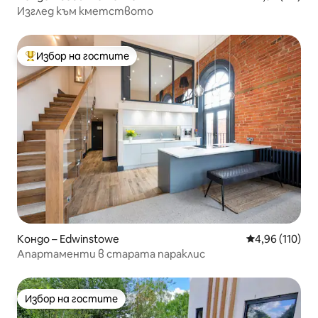
Изглед към кметството
Избор на гостите
Най-популярен избор на гостите
Кондо – Edwinstowe
Средна оценка
4,96 (110)
Апартаменти в старата параклис
Избор на гостите
Избор на гостите