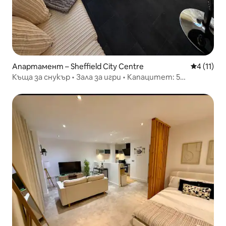
Апартамент – Sheffield City Centre
Средна оц
4 (11)
Къща за снукър • Зала за игри • Капацитет: 5
нощувки • Централно