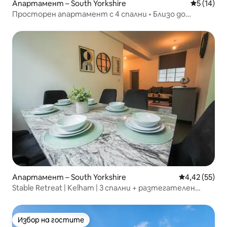
Апартамент – South Yorkshire
Средна оц
5 (14)
Просторен апартамент с 4 спални • Близо до
остров Келъм
Апартамент – South Yorkshire
Средна оценк
4,42 (55)
Stable Retreat | Kelham | 3 спални + разтегателен
диван | 8 места за спане
Избор на гостите
Избор на гостите