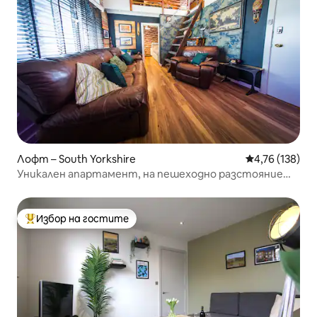
Лофт – South Yorkshire
Средна оценка
4,76 (138)
Уникален апартамент, на пешеходно разстояние
от Медоухол.
Избор на гостите
Най-популярен избор на гостите