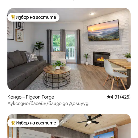
Доливуд
Избор на гостите
Най-популярен избор на гостите
Кондо – Pigeon Forge
Средна оценка
4,91 (425)
Луксозно/басейн/близо до Долиууд
Избор на гостите
Най-популярен избор на гостите