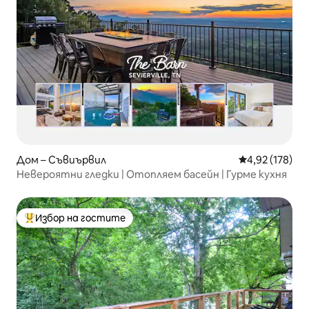
Дом – Съвиървил
Средна оценка
4,92 (178)
Невероятни гледки | Отопляем басейн | Гурме кухня
Избор на гостите
Най-популярен избор на гостите