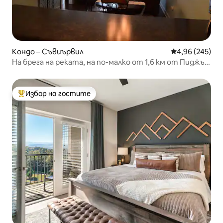
Кондо – Съвиървил
Средна оценка
4,96 (245)
На брега на реката, на по-малко от 1,6 км от Пиджън
Фордж!
Избор на гостите
Най-популярен избор на гостите