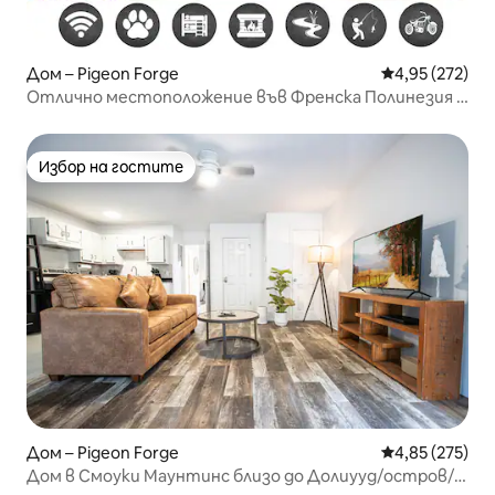
Дом – Pigeon Forge
Средна оценка
4,95 (272)
Отлично местоположение във Френска Полинезия –
без стръмни пътища – Долиууд – остров
Избор на гостите
Избор на гостите
Дом – Pigeon Forge
Средна оценка
4,85 (275)
Дом в Смоуки Маунтинс близо до Долиууд/остров/