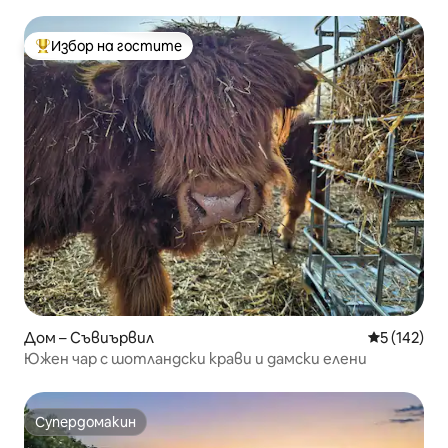
ЛеКонте
Избор на гостите
Най-популярен избор на гостите
Дом – Съвиървил
Средна оце
5 (142)
Южен чар с шотландски крави и дамски елени
Супердомакин
Супердомакин