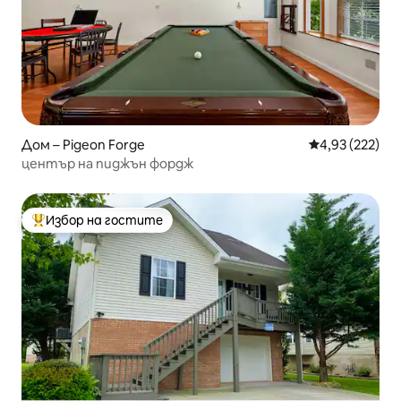
Дом – Pigeon Forge
Средна оценка
4,93 (222)
център на пиджън фордж
Избор на гостите
Най-популярен избор на гостите