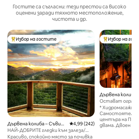
Гостите са съгласни: тези престои са високо
оценени заради тяхното местоположение,
чистота и др.
Избор на гостите
Избор на гос
Най-популярен избор на гостите
Най-популярен 
Дървена колиба –
ge
Остават ограни
Най-високо оцен
* Хидромасажна в
възрастни
Самостоятелно * 2 минути д
центъра на Пиджън Ф
Дървена колиба – Съвиър
Средна оценка: 4,99 от 5, 242
4,99 (242)
двама. Двоен дъж
вил
НАЙ-ДОБРИТЕ гледки към залеза/
Електрическо огн
романтика/масажен стол!
Красиво, спокойно място за почивка
Roku телевизор 