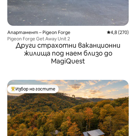
Апартамент – Pigeon Forge
Средна оценк
4,8 (270)
Pigeon Forge Get Away Unit 2
Други страхотни ваканционни
жилища под наем близо до
MagiQuest
Избор на гостите
Най-популярен избор на гостите