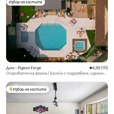
Избор на гостите
Избор на гостите
Дом – Pigeon Forge
Средна оценк
4,95 (111)
Очарователна ферма | Басейн с подгряване, идеално
местоположение
Избор на гостите
Най-популярен избор на гостите