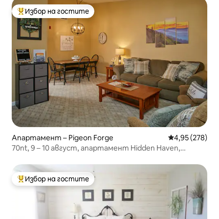
Избор на гостите
Най-популярен избор на гостите
Апартамент – Pigeon Forge
Средна оценка
4,95 (278)
70nt, 9 – 10 август, апартамент Hidden Haven,
джакузи, басейн
Избор на гостите
Най-популярен избор на гостите