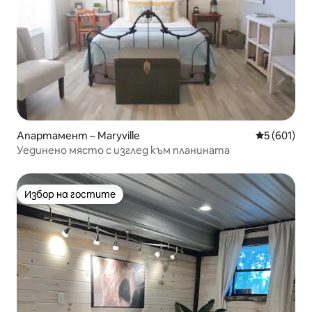
Апартамент – Maryville
Средна оце
5 (601)
Уединено място с изглед към планината
Избор на гостите
Избор на гостите