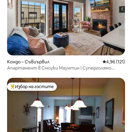
Кондо – Съвиървил
Средна оценка
4,96 (121)
Апартамент в Смоуки Маунтин | Суперголямо
двойно легло | Безплатен паркинг
Избор на гостите
Най-популярен избор на гостите