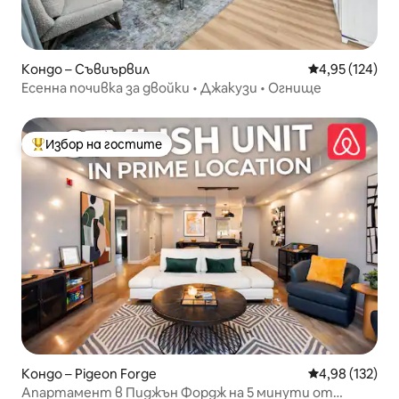
Кондо – Съвиървил
Средна оценка
4,95 (124)
Есенна почивка за двойки • Джакузи • Огнище
Избор на гостите
Най-популярен избор на гостите
Кондо – Pigeon Forge
Средна оценка
4,98 (132)
Апартамент в Пиджън Фордж на 5 минути от