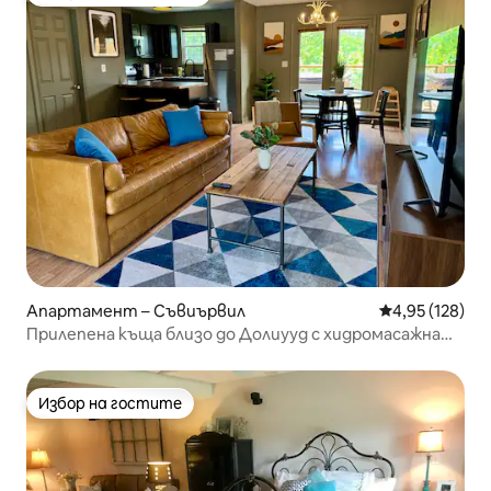
Най-популярен избор на гостите
Апартамент – Съвиървил
Средна оценка
4,95 (128)
Прилепена къща близо до Долиууд с хидромасажна
вана
Избор на гостите
Избор на гостите