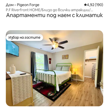
Дом – Pigeon Forge
Средна оценка
4,92 (190)
P.F Riverfront HOME/Близо до всички атракции/
Апартаменти под наем с климатик
забавления
Избор на гостите
Избор на гостите