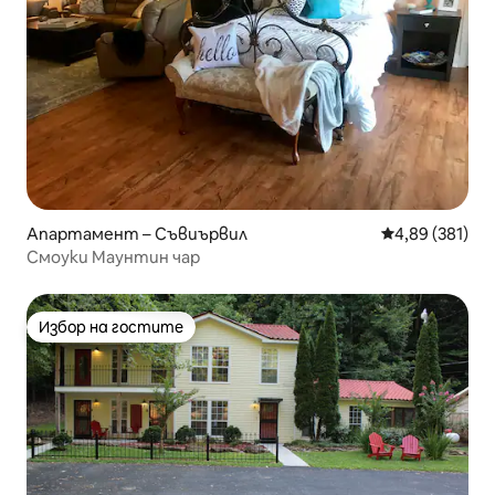
Апартамент – Съвиървил
Средна оценка
4,89 (381)
Смоуки Маунтин чар
Избор на гостите
Избор на гостите