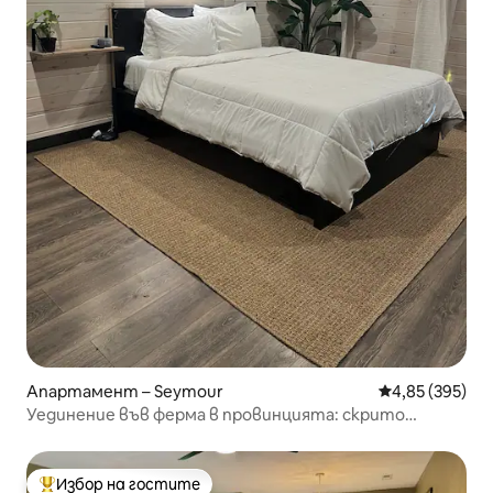
Апартамент – Seymour
Средна оценка
4,85 (395)
Уединение във ферма в провинцията: скрито
съкровище близо до Смоуки Маунтинс
Избор на гостите