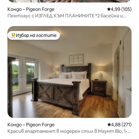
Кондо – Pigeon Forge
Средна оценка
4,99 (105)
Пентхаус с ИЗГЛЕД КЪМ ПЛАНИНИТЕ *2 басейна и
джакузи*На Parkway
Избор на гостите
Най-популярен избор на гостите
Кондо – Pigeon Forge
Средна оценка
4,88 (271)
Красив апартамент в модерен стил в Маунт Вю, 1-
ви етаж