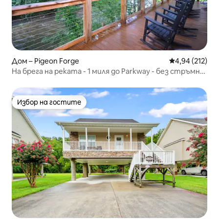
Дом – Pigeon Forge
Средна оценка
4,94 (212)
На брега на реката - 1 миля до Parkway - без стръмни
пътища
Избор на гостите
Избор на гостите