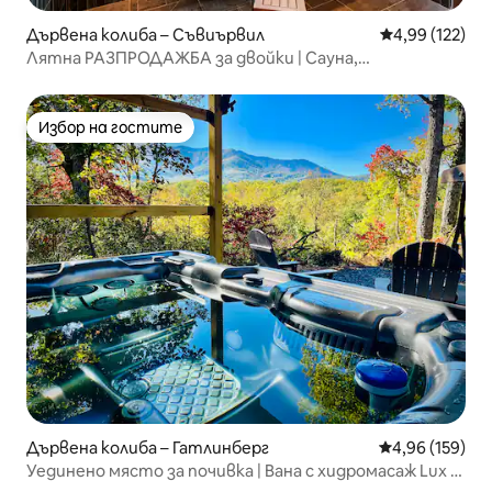
Дървена колиба – Съвиървил
Средна оценка
4,99 (122)
Лятна РАЗПРОДАЖБА за двойки | Сауна,
хидромасажна вана, частна веранда
Избор на гостите
Избор на гостите
Дървена колиба – Гатлинберг
Средна оценка
4,96 (159)
Уединено място за почивка | Вана с хидромасаж Lux +
изглед към планината + зарядно за електромобили