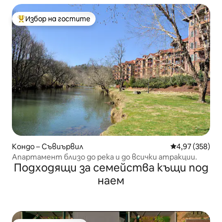
Избор на гостите
Най-популярен избор на гостите
Кондо – Съвиървил
Средна оценка
4,97 (358)
Апартамент близо до река и до всички атракции.
Подходящи за семейства къщи под
наем