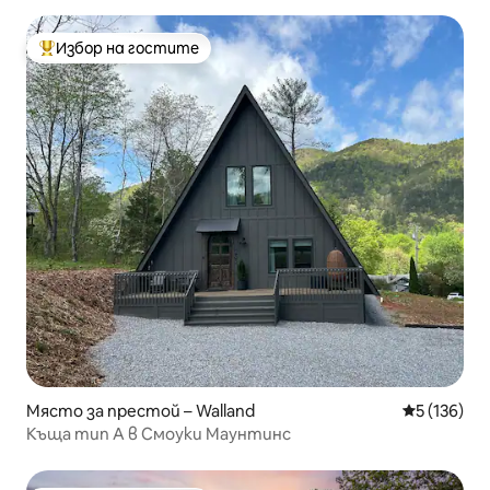
Избор на гостите
Най-популярен избор на гостите
Място за престой – Walland
Средна оце
5 (136)
Къща тип А в Смоуки Маунтинс