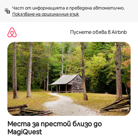
Пропускане
Част от информацията е преведена автоматично. 
към
Показване на оригиналния език
съдържанието
Пуснете обява в Airbnb
Места за престой близо до
MagiQuest