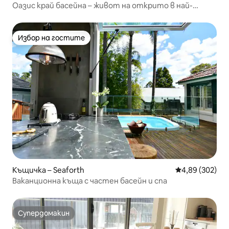
Оазис край басейна – живот на открито в най-
добрия му вид
Избор на гостите
Избор на гостите
Къщичка – Seaforth
Средна оценка
4,89 (302)
Ваканционна къща с частен басейн и спа
Супердомакин
Супердомакин