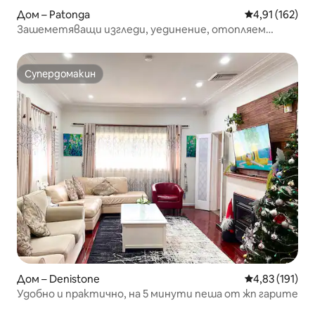
Дом – Patonga
Средна оценка
4,91 (162)
Зашеметяващи изгледи, уединение, отопляем
басейн и сауна
Супердомакин
Супердомакин
Дом – Denistone
Средна оценка
4,83 (191)
Удобно и практично, на 5 минути пеша от жп гарите