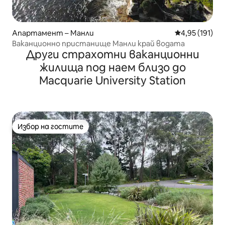
Апартамент – Манли
Средна оценка
4,95 (191)
Ваканционно пристанище Манли край водата
Други страхотни ваканционни
жилища под наем близо до
Macquarie University Station
Избор на гостите
Избор на гостите