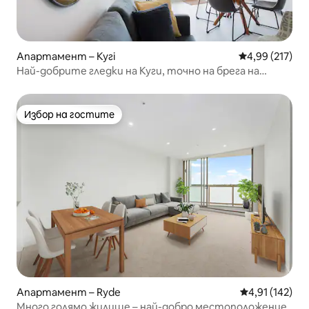
Апартамент – Кугі
Средна оценка
4,99 (217)
Най-добрите гледки на Куги, точно на брега на
морето
Избор на гостите
Избор на гостите
Апартамент – Ryde
Средна оценка
4,91 (142)
Много голямо жилище – най-добро местоположение