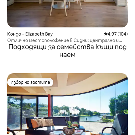
Кондо – Elizabeth Bay
Средна оценка
4,97 (104)
Отлично местоположение в Сидни: централно и
Подходящи за семейства къщи под
удобно
наем
Избор на гостите
Избор на гостите