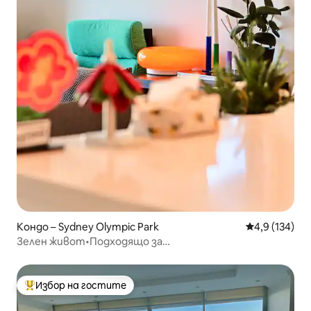
Кондо – Sydney Olympic Park
Средна оценк
4,9 (134)
Зелен живот•Подходящо за
семейства•Netflix•Безплатно паркиране
Избор на гостите
Най-популярен избор на гостите