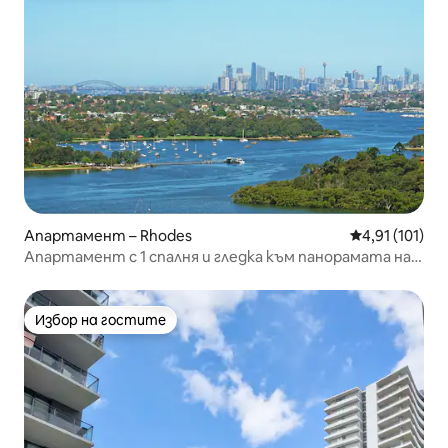
Апартамент – Rhodes
Средна оценка
4,91 (101)
Апартамент с 1 спалня и гледка към панорамата на
града
Избор на гостите
Избор на гостите