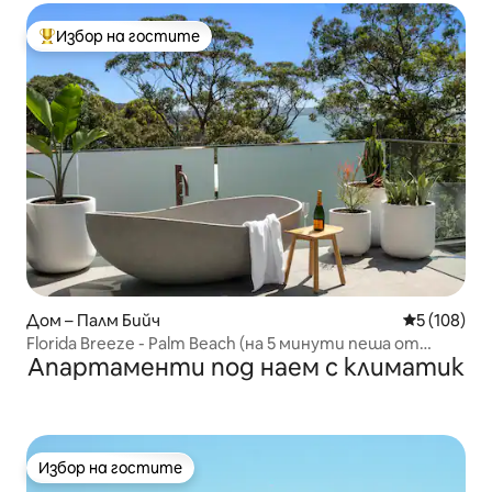
Избор на гостите
Най-популярен избор на гостите
Дом – Палм Бийч
Средна оце
5 (108)
Florida Breeze - Palm Beach (на 5 минути пеша от
Апартаменти под наем с климатик
плажа)
Избор на гостите
Избор на гостите