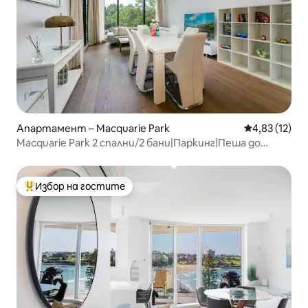
Апартамент – Macquarie Park
Средна оценк
4,83 (12)
Macquarie Park 2 спални/2 бани|Паркинг|Пеша до
метро
Избор на гостите
Най-популярен избор на гостите