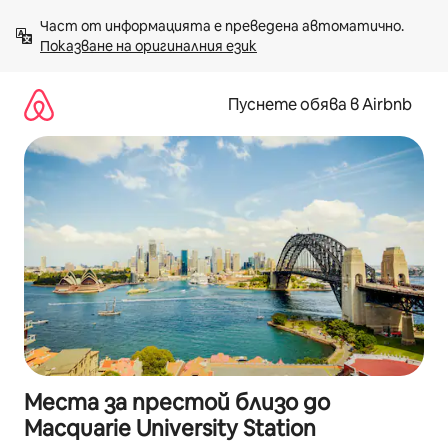
Пропускане
Част от информацията е преведена автоматично. 
към
Показване на оригиналния език
съдържанието
Пуснете обява в Airbnb
Места за престой близо до
Macquarie University Station