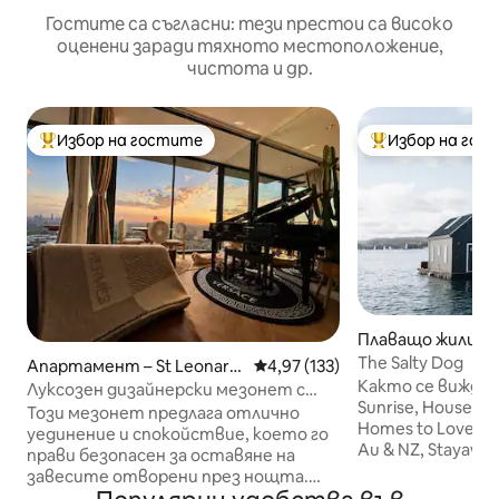
Гостите са съгласни: тези престои са високо
оценени заради тяхното местоположение,
чистота и др.
Избор на гостите
Избор на гос
Най-популярен избор на гостите
Най-популярен 
Плаващо жилище
рт
The Salty Dog
Апартамент – St Leonard
Средна оценка: 4,97 от 5, 13
4,97 (133)
Както се вижда 
s
Луксозен дизайнерски мезонет с
Sunrise, House&Ga
1 спалня•Изглед към
Този мезонет предлага отлично
Homes to Love Au,
небостъргачите•Паркинг
уединение и спокойствие, което го
Au & NZ, Stayawhi
прави безопасен за оставяне на
Sommerhusmagasi
завесите отворени през нощта.
Миризмата на с
Няма да откриете, че градските