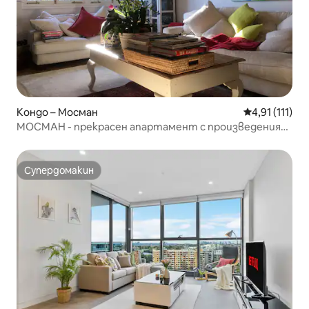
Кондо – Мосман
Средна оценк
4,91 (111)
МОСМАН - прекрасен апартамент с произведения
на изкуството.
Супердомакин
Супердомакин