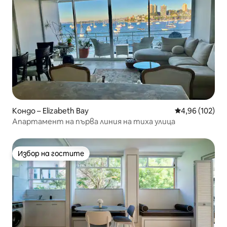
Кондо – Elizabeth Bay
Средна оценка
4,96 (102)
Апартамент на първа линия на тиха улица
Избор на гостите
Избор на гостите