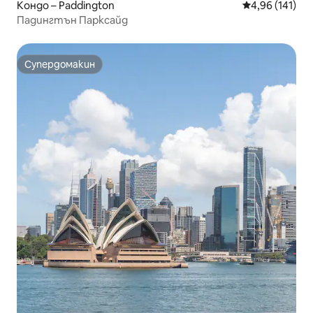
Кондо – Paddington
Средна оценка
4,96 (141)
Падингтън Парксайд
Супердомакин
Супердомакин