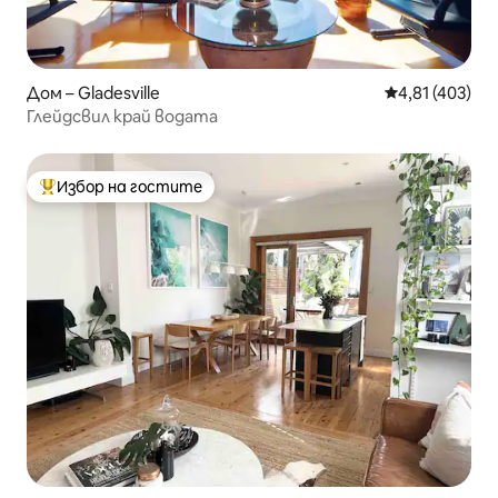
Дом – Gladesville
Средна оценка
4,81 (403)
Глейдсвил край водата
Избор на гостите
Най-популярен избор на гостите