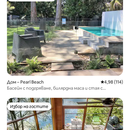
Дом – Pearl Beach
Средна оценка
4,98 (114)
Басейн с подгряване, билярдна маса и стая с
двуетажни легла
Избор на гостите
Избор на гостите