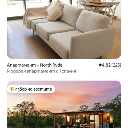
Апартамент – North Ryde
Средна оценка
4,82 (225)
Модерен апартамент с 1 спалня
Избор на гостите
Най-популярен избор на гостите