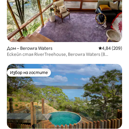
Дом – Berowra Waters
Средна оценка
4,84 (209)
Ескейп стая RiverTreehouse, Berowra Waters (8
DustHole)
Избор на гостите
Избор на гостите