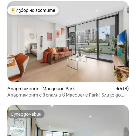
Избор на гостите
Най-популярен избор на гостите
Апартамент – Macquarie Park
Средна о
5 (8)
Апартамент с 3 спални в Macquarie Park | Близо до
метро и университет, басейн
Супердомакин
Супердомакин