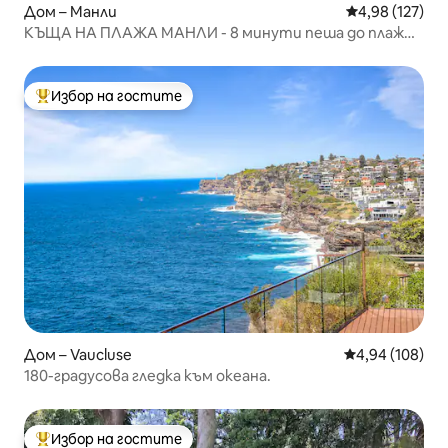
Дом – Манли
Средна оценка
4,98 (127)
КЪЩА НА ПЛАЖА МАНЛИ - 8 минути пеша до плаж
Манли!
Избор на гостите
Най-популярен избор на гостите
Дом – Vaucluse
Средна оценка
4,94 (108)
180-градусова гледка към океана.
Избор на гостите
Най-популярен избор на гостите