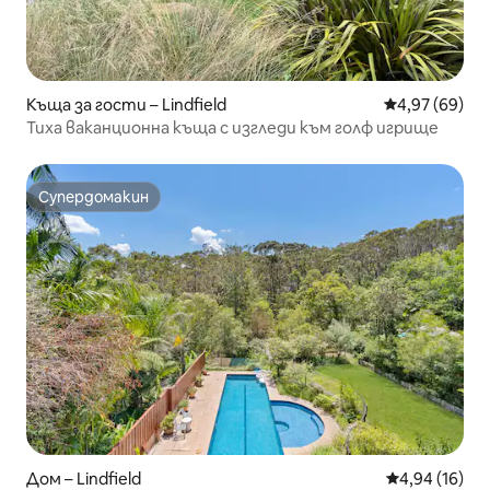
Къща за гости – Lindfield
Средна оценк
4,97 (69)
Тиха ваканционна къща с изгледи към голф игрище
Супердомакин
Супердомакин
Дом – Lindfield
Средна оценк
4,94 (16)