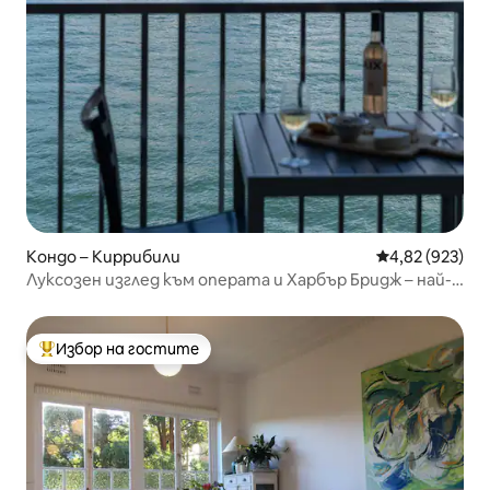
Кондо – Киррибили
Средна оценка
4,82 (923)
Луксозен изглед към операта и Харбър Бридж – най-
доброто в Сидни
Избор на гостите
Най-популярен избор на гостите