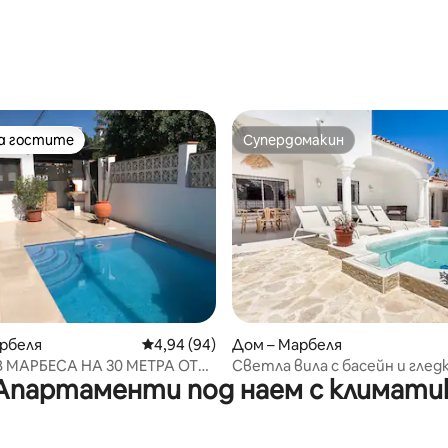
от 5, 24 отзива
на гостите
Супердомакин
на гостите
Супердомакин
 от 5, 9 отзива
рбеля
Средна оценка: 4,94 от 5, 94 отзива
4,94 (94)
Дом – Марбеля
В МАРБЕСА НА 30 МЕТРА ОТ
Светла вила с басейн и глед
Апартаменти под наем с климати
покрива | REMS