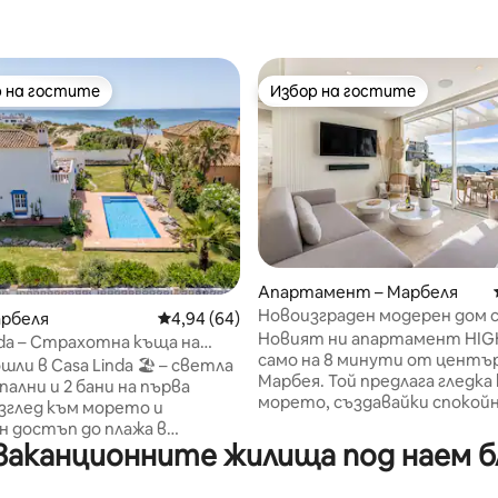
 на гостите
Избор на гостите
улярен избор на гостите
Избор на гостите
т 5, 194 отзива
Апартамент – Марбеля
Новоизграден модерен дом 
арбеля
Средна оценка: 4,94 от 5, 64 отзива
4,94 (64)
изглед към морето
Новият ни апартамент HIG
nda – Страхотна къща на
само на 8 минути от център
Марбея
ли в Casa Linda 🏖️ – светла
Марбея. Той предлага гледка
спални и 2 бани на първа
морето, създавайки спокой
изглед към морето и
обстановка за испанската в
 достъп до плажа в
почивка. Апартаментът им
аканционните жилища под наем бли
част на Ел Росарио/Лас
скандинавска елегантност 
арбея. Насладете се на
линии, неутрални тонове и
ятелен басейн, просторна