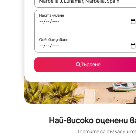
Когато резултатите се покажат, използвайт
Настаняване
Освобождаване
Търсене
Най-високо оценени ва
Гостите са съгласни: т