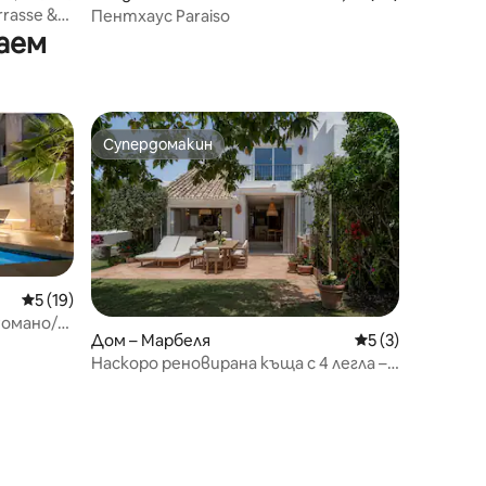
rrasse &
Пентхаус Paraiso
аем
Супердомакин
тите
Супердомакин
Средна оценка: 5 от 5, 19 отзива
5 (19)
омано/
Дом – Марбеля
Средна оценка: 
5 (3)
Наскоро реновирана къща с 4 легла –
отлично местоположение