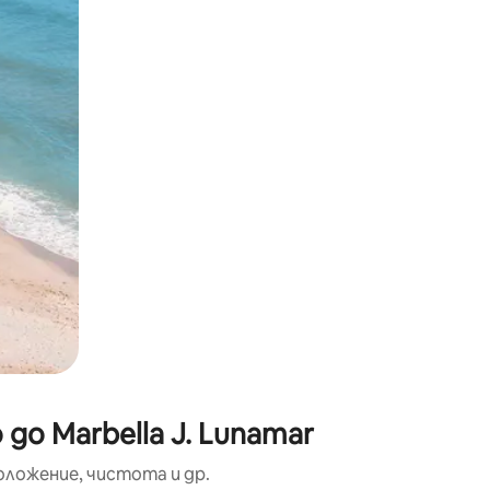
окосване или плъзгане.
до Marbella J. Lunamar
оложение, чистота и др.