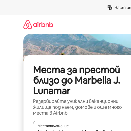
Пропускане
Част от
към
съдържанието
Места за престой
близо до Marbella J.
Lunamar
Резервирайте уникални ваканционни
жилища под наем, домове и още много
места в Airbnb
Местоположение