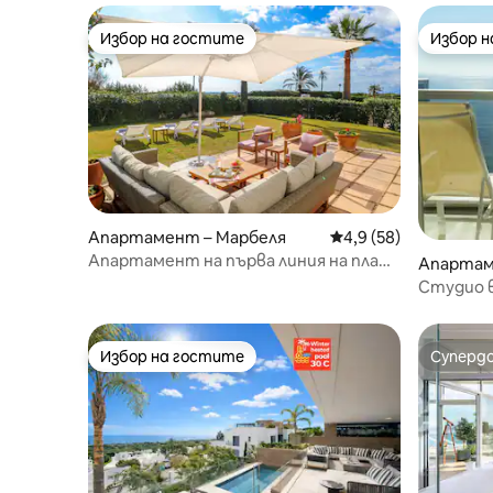
Избор на гостите
Избор 
Избор на гостите
Избор 
Апартамент – Марбеля
Средна оценка: 4,9 
4,9 (58)
Апартамент на първа линия на плажа
Апартам
– Лос Монтерос, Палм Бийч
Студио в
Избор на гостите
Суперд
Избор на гостите
Суперд