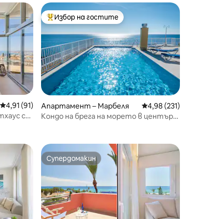
Избор на гостите
Най-популярен избор на гостите
Средна оценка: 4,91 от 5, 91 отзива
4,91 (91)
Апартамент – Марбеля
Средна оценка: 4,98 
4,98 (231)
тхаус с
Кондо на брега на морето в центъра
на Марбея с два басейна и паркинг
Супердомакин
Супердомакин