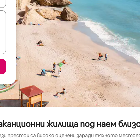
е клавишите със стрелки нагоре и надолу или навигирайте с д
канционни жилища под наем близо 
ези престои са високо оценени заради тяхното местоп