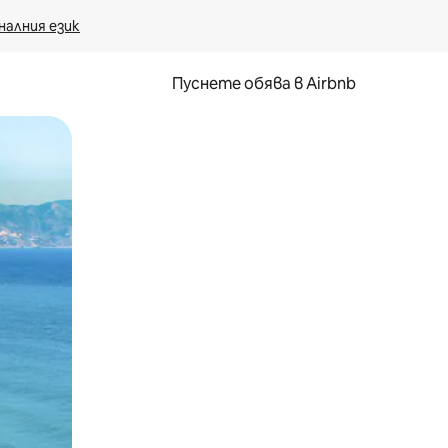
налния език
Пуснете обява в Airbnb