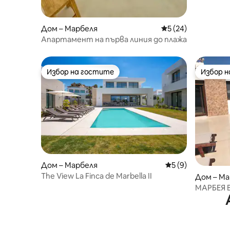
Дом – Марбеля
Средна оценка: 5 
5 (24)
Апартамент на първа линия до плажа
Избор на гостите
Избор 
Избор на гостите
Избор 
Дом – Марбеля
Средна оценка: 5
5 (9)
The View La Finca de Marbella II
Дом – Ма
МАРБЕЯ 
ПЛАЖА