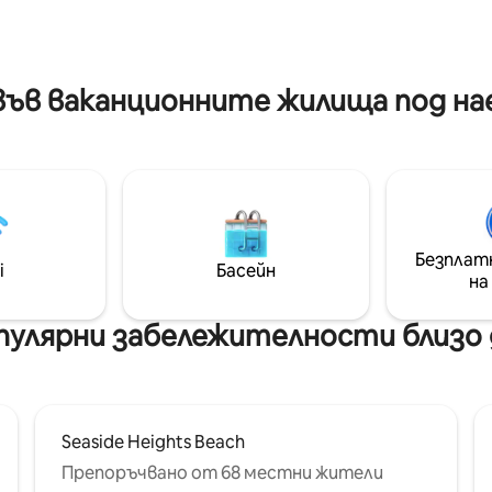
уреди от неръждаема
страхотни ресторанти. Тъ
т
семейства, които да наема
ри, бърз Wi-Fi, работно
чудесно за големи събирания
чени са спално
Предлага се за минимален на
ъв ваканционните жилища под наем
ърпи и основни удобства •
нощувки и минимум 4 нощувк
 са 4 значки за плажа,
почивните дни. Няма да ос
лажни кърпи • Паркинг
разочаровани! В помещенията не се
 за 1 кола • Комфортен,
допускат домашни любимци
 безпроблемен престой
пушене.
Безплат
i
Басейн
на
пулярни забележителности близо д
Seaside Heights Beach
Препоръчвано от 68 местни жители