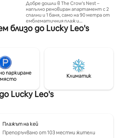
крайбрежната алея
Добре дошли в The Crow's Nest –
рся
напълно реновиран апартамент с 2
т –
спални и 1 баня, само на 90 метра от
.
емблематичния плаж и
ем за 3
 близо до Lucky Leo's
крайбрежната алея в Сийсайд Хайтс.
и за
Това стилно място за почивка е
танете
идеално за семейства, двойки или
приятели, които търсят идеалната
 и
почивка в Джърси Шор. ✔
2 суперголеми двойни легла ✔
4 значки за сезонен плаж ✔ Паркинг за
1 кола извън улицата ✔ Напълно
но паркиране
оборудвана кухня ✔ Чисто спално
Климатик
 място
бельо и кърпи ✔ Бърз Wi - Fi ✔ Плажни
столове и чадър ✔ Барбекю ✔
„Брегът на Джърси“, по-добре е да
о Lucky Leo's
сте с Michael's Seaside Rentals🌊
Плажът на кей
Препоръчвано от 103 местни жители