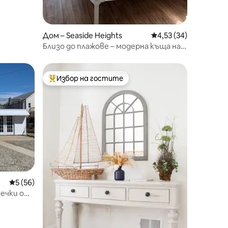
Дом – Seaside Heights
Средна оценка: 4,53
4,53 (34)
Близо до плажове – модерна къща на
2 етажа
Избор на гостите
Най-популярен избор на гостите
Средна оценка: 5 от 5, 56 отзива
5 (56)
есечки от