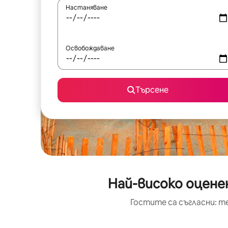
Настаняване
Освобождаване
Търсене
Най-високо оценен
Гостите са съгласни: т