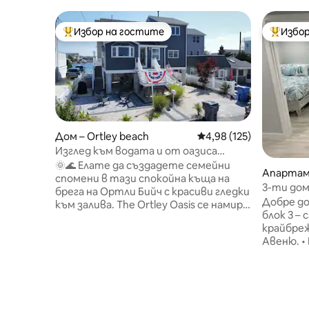
Избор на гостите
Избор
Най-популярен избор на гостите
Най-поп
Дом – Ortley beach
Средна оценка: 4,98 о
4,98 (125)
Изглед към водата и от оазиса
Ортли
🌞🌊 Елате да създадете семейни
Апартаме
спомени в тази спокойна къща на
s
3-ти дом 
брега на Ортли Бийч с красиви гледки
Webster
Добре до
към залива. The Ortley Oasis се намира
блок 3 – 
на тиха задънена улица, само на
крайбреж
няколко крачки от открития залив, и
Авеню. • Близо до океана, на около
предлага невероятни залези, достъп
100 стъп
до спокойна вода и перфектния
крайбрежната
баланс между почивка и забавления на
реновира
брега. Предлага се гледка към
долния етаж • Идеално з
открития залив от почти всеки
или двойки • Напълно обо