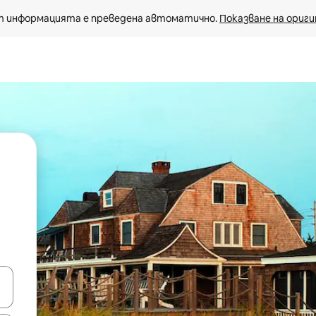
 информацията е преведена автоматично. 
Показване на ориги
е клавишите със стрелки нагоре и надолу или навигирайте с д