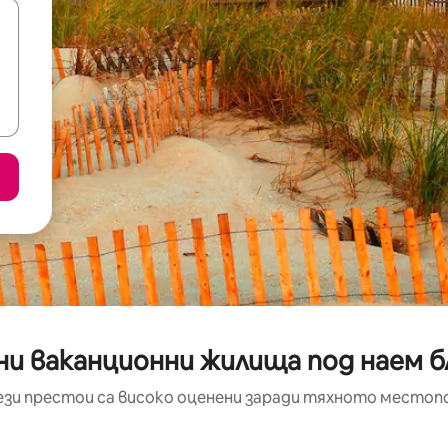
и ваканционни жилища под наем бл
ези престои са високо оценени заради тяхното местоп