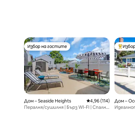
Избор на гостите
Избор
Избор на гостите
Най-поп
Дом – Seaside Heights
Средна оценка: 4,96 о
4,96 (114)
Дом – Oc
Пералня/сушилня | Бърз WI-FI | Спално
Идеално
бельо + кърпи | Заден двор