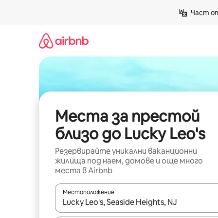
Пропускане
Част от
към
съдържанието
Места за престой
близо до Lucky Leo's
Резервирайте уникални ваканционни
жилища под наем, домове и още много
места в Airbnb
Местоположение
Когато резултатите се покажат, използвайт