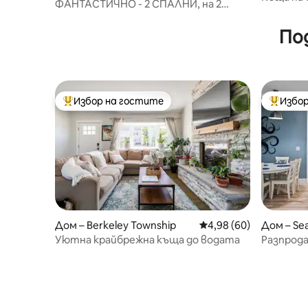
ФАНТАСТИЧНО - 2 СПАЛНИ, на 2
вътрешен
пресечки от плажа, басейн, балкон
кафе
По
Избор на гостите
Избор
Най-популярен избор на гостите
Най-поп
Дом – Berkeley Township
Средна оценка: 4,98 
4,98 (60)
Дом – Sea
Уютна крайбрежна къща до водата
Разпрод
4 нощувк
модерна