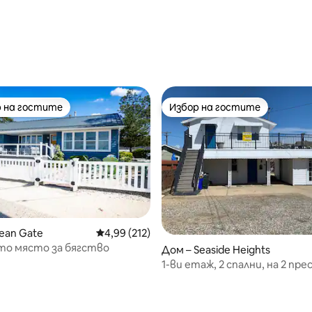
 на гостите
Избор на гостите
улярен избор на гостите
Избор на гостите
т 5, 114 отзива
ean Gate
Средна оценка: 4,99 от 5, 212 отзива
4,99 (212)
то място за бягство
Дом – Seaside Heights
1-ви етаж, 2 спални, на 2 пр
плажа, 4 пропуска за плажа