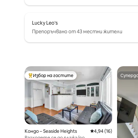
Lucky Leo's
Препоръчвано от 43 местни жители
Избор на гостите
Суперд
Най-популярен избор на гостите
Суперд
Кондо – Seaside Heights
Средна оценка: 4,94 
4,94 (16)
Разходете се до плажа/по