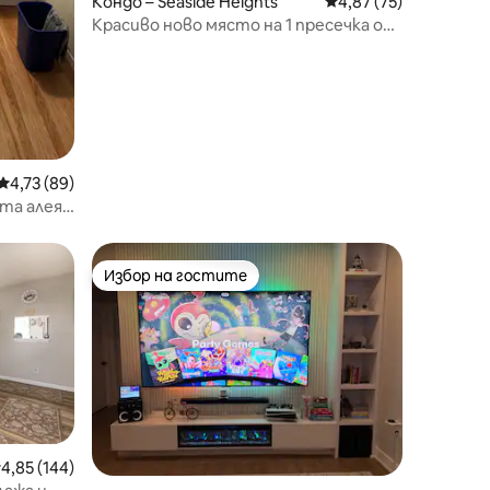
Кондо – Seaside Heights
Средна оценка: 4,87
4,87 (75)
Красиво ново място на 1 пресечка от
плажа с 2 паркоместа!
Средна оценка: 4,73 от 5, 89 отзива
4,73 (89)
та алея,
Избор на гостите
Избор на гостите
редна оценка: 4,85 от 5, 144 отзива
4,85 (144)