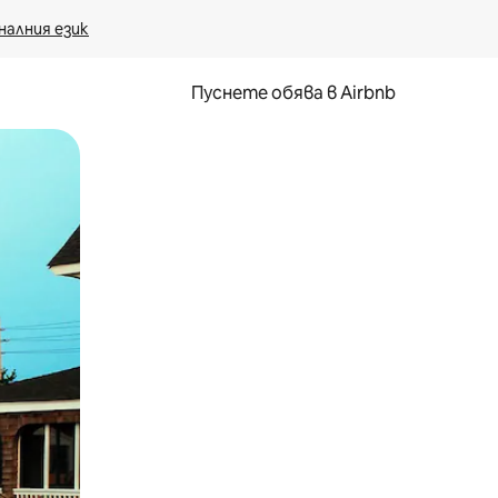
налния език
Пуснете обява в Airbnb
окосване или плъзгане.