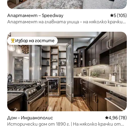
Апартамент – Speedway
Средна оце
5 (105)
Апартамент на главната улица – на няколко крачки
от IMS и местните магазини
Избор на гостите
Най-популярен избор на гостите
Дом – Индианополис
Средна оценк
4,96 (78)
Исторически дом от 1890 г. | На няколко крачки от
Fountain Square