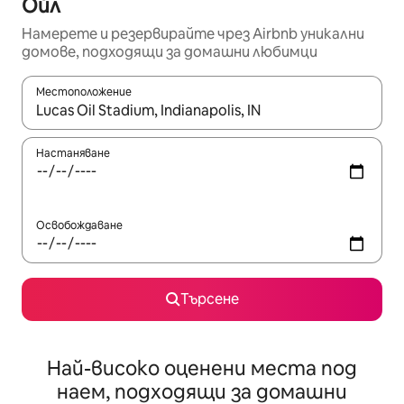
Ойл
Намерете и резервирайте чрез Airbnb уникални
домове, подходящи за домашни любимци
Местоположение
Когато резултатите се покажат, използвайте клавишите 
Настаняване
Освобождаване
Търсене
Най-високо оценени места под
наем, подходящи за домашни