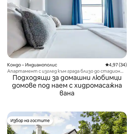
Кондо – Индианополис
Средна оценк
4,97 (34)
Апартамент с изглед към града близо до стадион
Подходящи за домашни любимци
„Лукас Ойл“
домове под наем с хидромасажна
вана
Избор на гостите
Избор на гостите