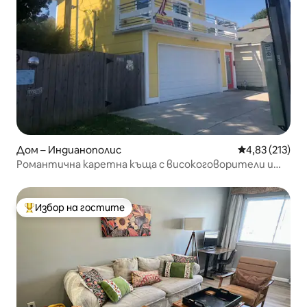
Дом – Индианополис
Средна оценка
4,83 (213)
Романтична каретна къща с високоговорители и
фонтан на площада
Избор на гостите
Най-популярен избор на гостите