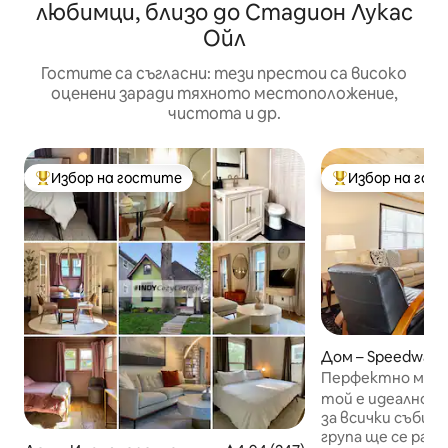
любимци, близо до Стадион Лукас
Ойл
Гостите са съгласни: тези престои са високо
оценени заради тяхното местоположение,
чистота и др.
Избор на гостите
Избор на гос
Най-популярен избор на гостите
Най-популярен 
Дом – Speedway
Перфектно мест
той е идеалнот
за всички събит
група ще се радв