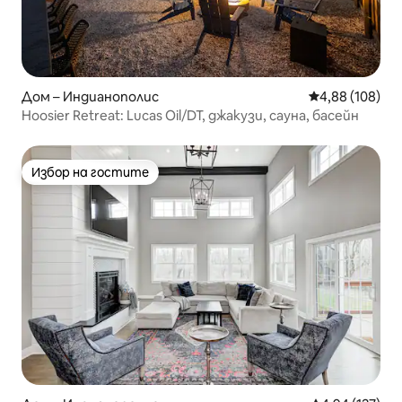
Дом – Индианополис
Средна оценка
4,88 (108)
Hoosier Retreat: Lucas Oil/DT, джакузи, сауна, басейн
Избор на гостите
Избор на гостите