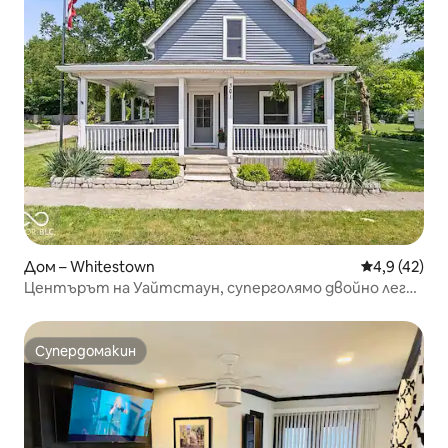
Дом – Whitestown
Средна оцен
4,9 (42)
Центърът на Уайтстаун, суперголямо двойно легло
и басейн
Супердомакин
Супердомакин