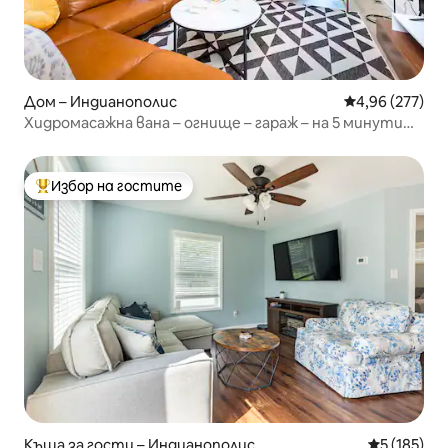
Дом – Индианополис
Средна оценка
4,96 (277)
Хидромасажна вана – огнище – гараж – на 5 минути
от центъра!
Избор на гостите
Най-популярен избор на гостите
Къща за гости – Индианополис
Средна оце
5 (185)