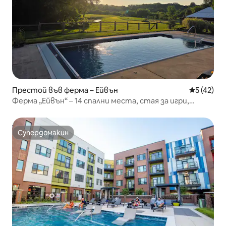
Престой във ферма – Ейвън
Средна оц
5 (42)
Ферма „Ейвън“ – 14 спални места, стая за игри,
хидромасажна вана, езеро!
Супердомакин
Супердомакин