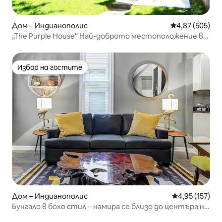
Дом – Индианополис
Средна оценка
4,87 (505)
„The Purple House“ Най-доброто местоположение в
центъра!
Избор на гостите
Избор на гостите
Дом – Индианополис
Средна оценка
4,95 (157)
Бунгало в бохо стил – намира се близо до центъра на
Индианаполис!