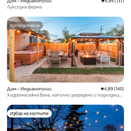
Дом – Индианополис
Средна оценка
4,94 (137)
Луксозна ферма
Супердомакин
Супердомакин
Дом – Индианополис
Средна оценка
4,89 (140)
Хидромасажна вана, напълно заградено и подходящо
за кучета!
Избор на гостите
Избор на гостите