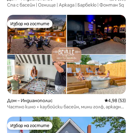
Спа с басейн | Огнище | Аркада | Барбекю | Фонтан Sq
Избор на гостите
Избор на гостите
Дом – Индианополис
Средна оценк
4,98 (53)
Частно кино + каубойски басейн, мини голф, аркадни
игри
Избор на гостите
Избор на гостите