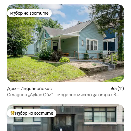
Избор на гостите
Избор на гостите
Дом – Индианополис
Средна оц
5 (11)
Стадион „Лукас Ойл“ – модерно място за отдих в
центъра
Избор на гостите
Най-популярен избор на гостите