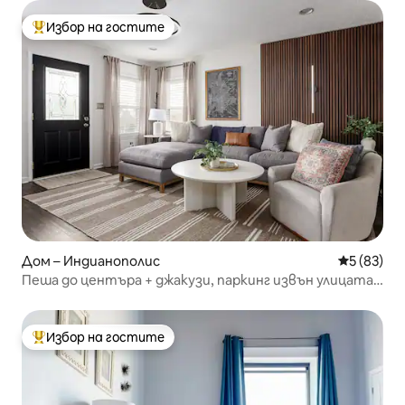
Избор на гостите
Най-популярен избор на гостите
Дом – Индианополис
Средна оц
5 (83)
Пеша до центъра + джакузи, паркинг извън улицата,
3 спални
Избор на гостите
Най-популярен избор на гостите