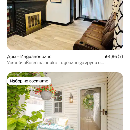
Дом – Индианополис
Средна оцен
4,86 (7)
Устойчивост на оникс – идеално за групи и
семейства
Избор на гостите
Избор на гостите