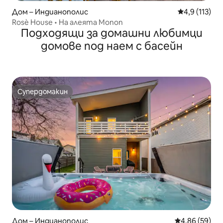
Дом – Индианополис
Средна оценк
4,9 (113)
Rosè House • На алеята Monon
Подходящи за домашни любимци
домове под наем с басейн
Супердомакин
Супердомакин
Дом – Индианополис
Средна оценк
4,86 (59)