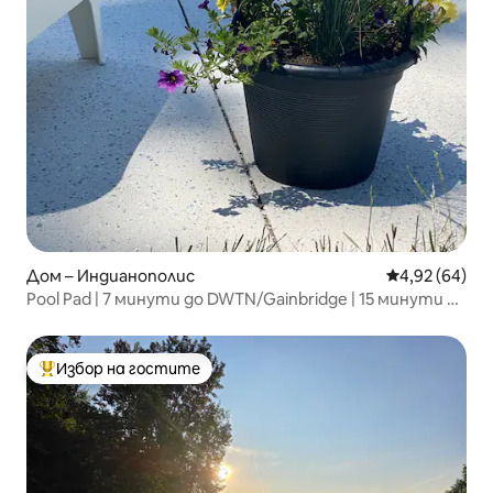
Дом – Индианополис
Средна оценк
4,92 (64)
Pool Pad | 7 минути до DWTN/Gainbridge | 15 минути до
летището
Избор на гостите
Най-популярен избор на гостите