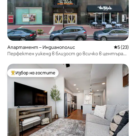
Апартамент – Индианополис
Средна оц
5 (23)
Перфектен уикенд в близост до всичко в центъра
на Индианаполис
Избор на гостите
Най-популярен избор на гостите