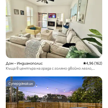
Дом – Индианополис
Средна оценка
4,96 (162)
Къща в центъра на града с голямо двойно легло,
паркинг, барове, ресторанти
Супердомакин
Супердомакин