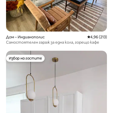
Дом – Индианополис
Средна оценка
4,96 (213)
Самостоятелен гараж за една кола, горещо кафе
Избор на гостите
Избор на гостите