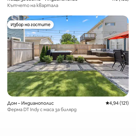
Кътчето на квартала
Избор на гостите
Избор на гостите
Дом – Индианополис
Средна оценка
4,94 (121)
Ферма DT Indy с маса за билярд