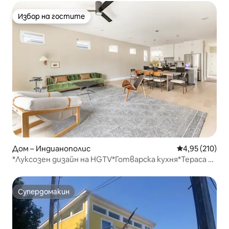
Избор на гостите
Избор на гостите
Дом – Индианополис
Средна оценка
4,95 (210)
*Луксозен дизайн на HGTV*Готварска кухня*Тераса на
покрива*
Супердомакин
Супердомакин