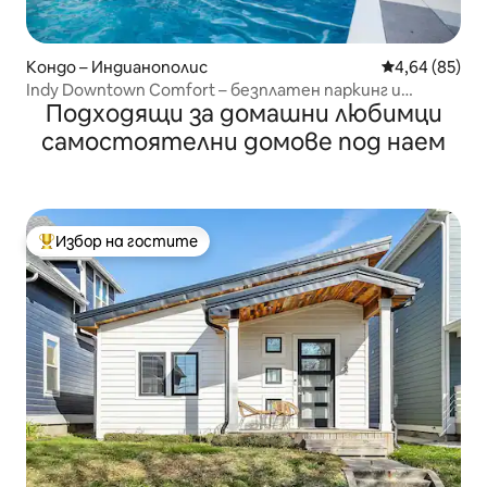
Кондо – Индианополис
Средна оценк
4,64 (85)
Indy Downtown Comfort – безплатен паркинг и
Подходящи за домашни любимци
модерен стил
самостоятелни домове под наем
Избор на гостите
Най-популярен избор на гостите