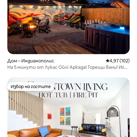
Дом – Индианополис
Средна оценка
4,97 (102)
На 5 минути от Лукас Ойл! Аркада! Горещи вани! Игри
на открито!
Избор на гостите
Избор на гостите