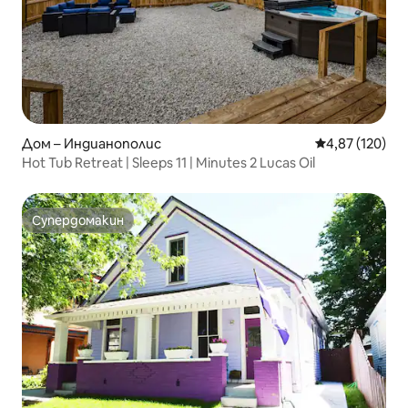
Дом – Индианополис
Средна оценка
4,87 (120)
Hot Tub Retreat | Sleeps 11 | Minutes 2 Lucas Oil
Супердомакин
Супердомакин