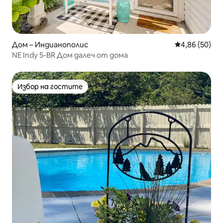
Дом – Индианополис
Средна оценк
4,86 (50)
NE Indy 5-BR Дом далеч от дома
Избор на гостите
Избор на гостите