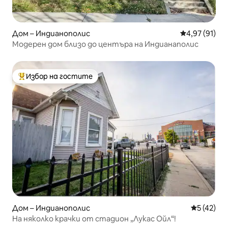
Дом – Индианополис
Средна оценк
4,97 (91)
Модерен дом близо до центъра на Индианаполис
Избор на гостите
Най-популярен избор на гостите
Дом – Индианополис
Средна оц
5 (42)
На няколко крачки от стадион „Лукас Ойл“!