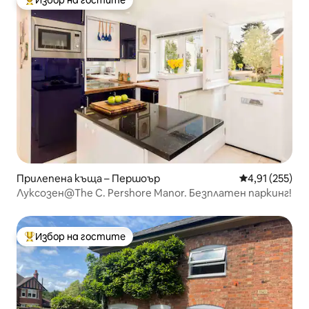
Избор на гостите
Най-популярен избор на гостите
Прилепена къща – Першоър
Средна оценка
4,91 (255)
Луксозен@The C. Pershore Manor. Безплатен паркинг!
Избор на гостите
Най-популярен избор на гостите