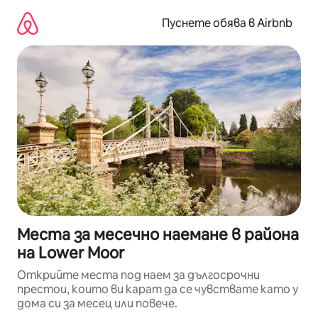
Пропускане
към
Пуснете обява в Airbnb
съдържанието
Места за месечно наемане в района
на Lower Moor
Открийте места под наем за дългосрочни
престои, които ви карат да се чувствате като у
дома си за месец или повече.