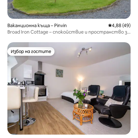
Ваканционна къща – Pinvin
Средна оценк
4,88 (49)
Broad Iron Cottage – спокойствие и пространство за
отдих
Избор на гостите
Избор на гостите