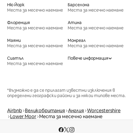
Ню Йорк
Барселона
Места за месечно наемане
Места за месечно наемане
Флоренция
Атина
Места за месечно наемане
Места за месечно наемане
Маями
Монреал
Места за месечно наемане
Места за месечно наемане
Сиатъл
Повече информация
Места за месечно наемане
*Възможно е да се прилагат известни изключения в
определени географски райони и за някои типове места.
Airbnb
Великобритания
Англия
Worcestershire
Lower Moor
Места за месечно наемане