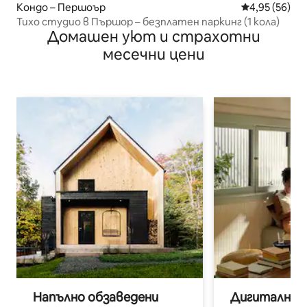
Кондо – Першоър
Средна оценк
4,95 (56)
Тихо студио в Пършор – безплатен паркинг (1 кола)
Домашен уют и страхотни
месечни цени
Напълно обзаведени
Дигитални н