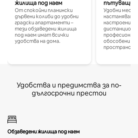
жилища под наем
пътуващи п
От спокойни планински
Удобни места
дървени колиби до удобни
настаняване 
градски апартаменти –
настроени и
тези обзаведени жилища
дистанционн
под наем имат всички
професионалис
удобства на дома.
обособени р
пространств
Удобства и предимства за по-
дългосрочни престои
Обзаведени жилища под наем