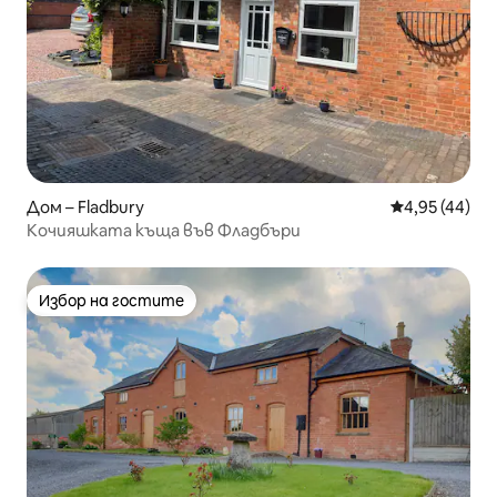
Дом – Fladbury
Средна оценк
4,95 (44)
Кочияшката къща във Фладбъри
Избор на гостите
Избор на гостите