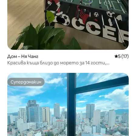
Дом – Ня Чанг
Средна оц
5 (17)
Красива къща близо до морето за 14 гости,
изключително спокойна и уединена
Супердомакин
Супердомакин