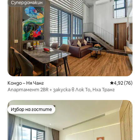
Супердомакин
Супердомакин
Кондо – Ня Чанг
Средна оценк
4,92 (76)
Апартамент 2BR + закуска в Лок То, Нха Транг
Избор на гостите
Избор на гостите