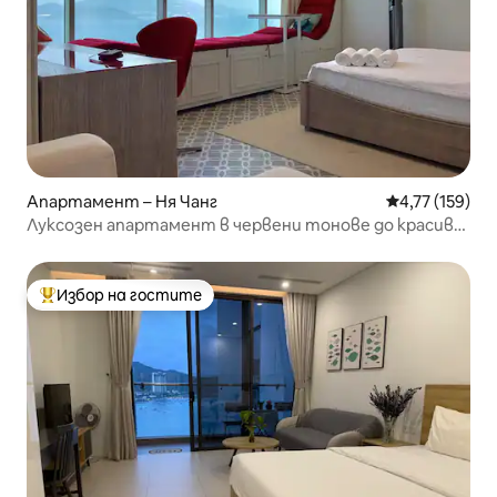
Апартамент – Ня Чанг
Средна оценка
4,77 (159)
Луксозен апартамент в червени тонове до красив
плаж
Избор на гостите
Най-популярен избор на гостите