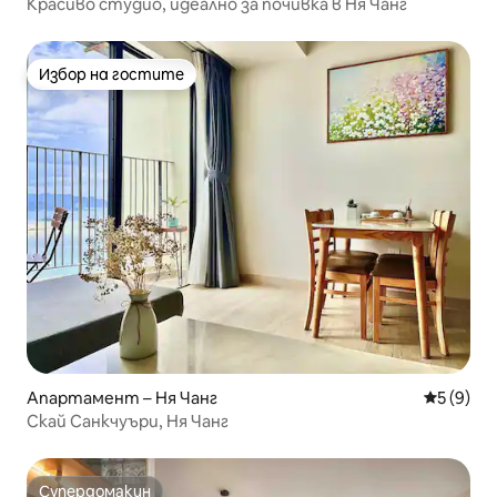
Красиво студио, идеално за почивка в Ня Чанг
Избор на гостите
Избор на гостите
Апартамент – Ня Чанг
Средна о
5 (9)
Скай Санкчуъри, Ня Чанг
Супердомакин