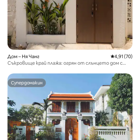
Дом – Ня Чанг
Средна оценк
4,91 (70)
Съкровище край плажа: огрян от слънцето дом с
градина
Супердомакин
Супердомакин