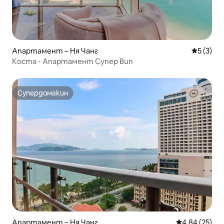
Апартамент – Ня Чанг
Средна о
5 (3)
Коста - Апартамент Супер Вип
Супердомакин
Супердомакин
Апартамент – Ня Чанг
Средна оценк
4,84 (25)