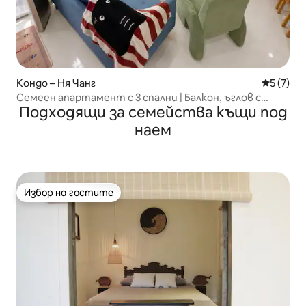
Кондо – Ня Чанг
Средна о
5 (7)
Семеен апартамент с 3 спални | Балкон, ъглов с
Подходящи за семейства къщи под
изглед към морето, кафемашина
наем
Избор на гостите
Избор на гостите