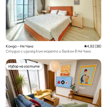
Кондо – Ня Чанг
Средна оценк
4,92 (38)
Студио с изглед към морето и балкон в Ня Чанг
Избор на гостите
Избор на гостите