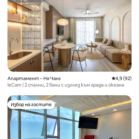
Супердомакин
Апартамент – Ня Чанг
Средна оцен
4,9 (92)
leCam | 2 спални, 2 бани с изглед към града и океана
Избор на гостите
Избор на гостите