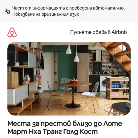
Пропускане
Част от информацията е преведена автоматично. 
към
Показване на оригиналния език
съдържанието
Пуснете обява в Airbnb
Места за престой близо до Лоте
Март Нха Транг Голд Кост