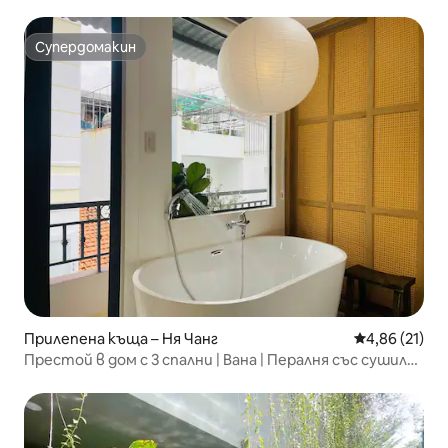
Супердомакин
Супердомакин
Прилепена къща – Ня Чанг
Средна оценк
4,86 (21)
Престой в дом с 3 спални | Вана | Пералня със сушилня
| Кухня