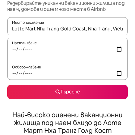
Резервирайте уникални ваканционни жилища под
наем, домове и още много места в Airbnb
Местоположение
Когато резултатите се покажат, използвайте клавишите 
Настаняване
Освобождаване
Търсене
Най-високо оценени ваканционни
жилища под наем близо до Лоте
Март Нха Транг Голд Кост