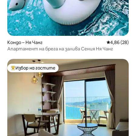
Кондо – Ня Чанг
Средна оценк
4,86 (28)
Апартамент на брега на залива Сения Ня Чанг
Избор на гостите
Най-популярен избор на гостите