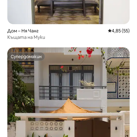
Дом – Ня Чанг
Средна оценк
4,85 (55)
Къщата на Муки
Супердомакин
Супердомакин