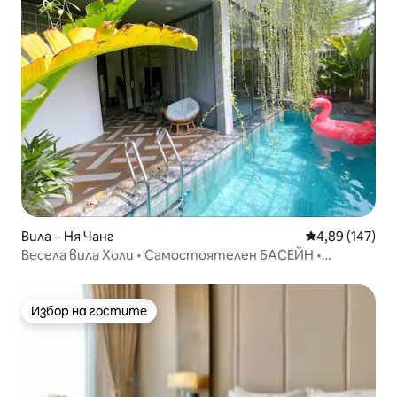
Вила – Ня Чанг
Средна оценка
4,89 (147)
Весела вила Холи • Самостоятелен БАСЕЙН •
Център • Светла
Избор на гостите
Избор на гостите