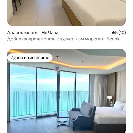
Апартамент – Ня Чанг
Средна оц
5 (10)
Девет апартамента с изглед към морето – Scenia
Bay, Ня Чанг
Избор на гостите
Избор на гостите