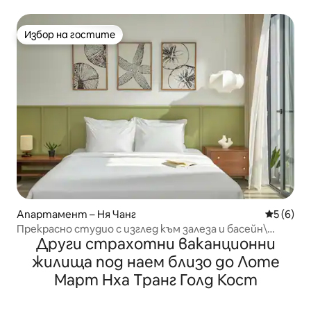
Избор на гостите
Избор на гостите
Апартамент – Ня Чанг
Средна о
5 (6)
Прекрасно студио с изглед към залеза и басейн\
Други страхотни ваканционни
Център на града
жилища под наем близо до Лоте
Март Нха Транг Голд Кост