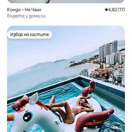
Кондо – Ня Чанг
Средна оценк
4,82 (17)
бъдете у дома си
Избор на гостите
Избор на гостите