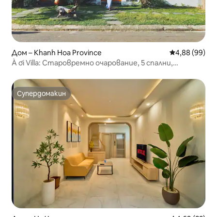
Дом – Khanh Hoa Province
Средна оценк
4,88 (99)
À ơi Villa: Старовремно очарование, 5 спални,
самостоятелен басейн
Супердомакин
Супердомакин