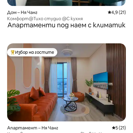
Дом – Ня Чанг
Средна оцен
4,9 (21)
Комфорт@Тихо студио @С кухня
Апартаменти под наем с климатик
Избор на гостите
Най-популярен избор на гостите
Апартамент – Ня Чанг
Средна оц
5 (21)