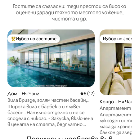
Гостите са съгласни: тези престои са високо
оценени заради тяхното местоположение,
чистота и др.
Избор на гостите
Избор на гости
Най-популярен избор на гостите
Избор на гости
Дом – Ня Чанг
Средна оценка: 5 от 5, 17
5 (17)
Вила Бригде, голям частен басейн,
Кондо – Ня Чанг
безплатна закуска
Широка вила с барбекю и плувен
Апартамент Gold
басейн . Напълно отделно и не се
Seaview
Апартаментът е 
споделя с никого. - Закуска, включена
луксозен интерио
в цената на стаята, безплатно
маса за хранене
взимане от летището за гости,
балкон за гледа
отседнали за 4 нощувки. -
да се пуши. Ап