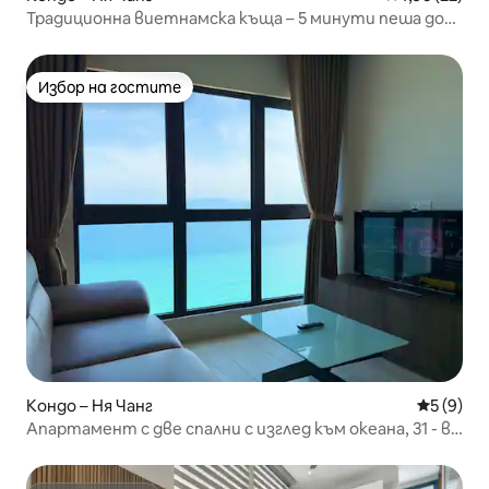
Традиционна виетнамска къща – 5 минути пеша до
плажа
Избор на гостите
Избор на гостите
Кондо – Ня Чанг
Средна о
5 (9)
Апартамент с две спални с изглед към океана, 31 - ви
етаж