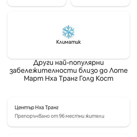
Климатик
Други най-популярни
забележителности близо до Лоте
Март Нха Транг Голд Кост
Център Нха Транг
Препоръчвано от 96 местни жители