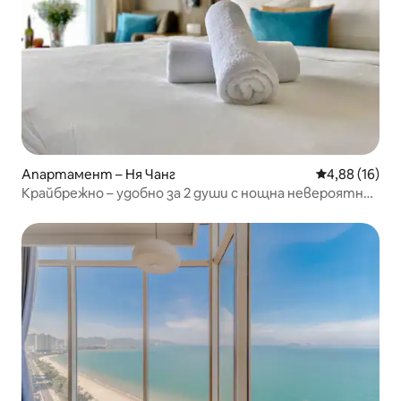
Апартамент – Ня Чанг
Средна оценк
4,88 (16)
Крайбрежно – удобно за 2 души с нощна невероятна
гледка