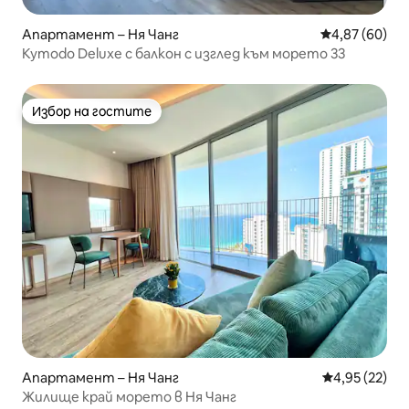
Апартамент – Ня Чанг
Средна оценк
4,87 (60)
Kymodo Deluxe с балкон с изглед към морето 33
Избор на гостите
Избор на гостите
Апартамент – Ня Чанг
Средна оценк
4,95 (22)
Жилище край морето в Ня Чанг