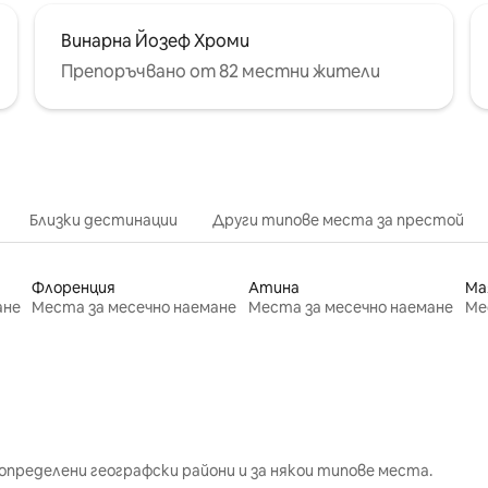
Винарна Йозеф Хроми
Препоръчвано от 82 местни жители
Близки дестинации
Други типове места за престой
Флоренция
Атина
Ма
ане
Места за месечно наемане
Места за месечно наемане
Ме
определени географски райони и за някои типове места.