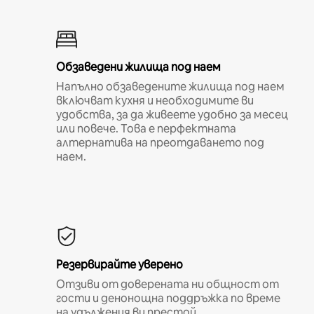
Обзаведени жилища под наем
Напълно обзаведените жилища под наем
включват кухня и необходимите ви
удобства, за да живеете удобно за месец
или повече. Това е перфектната
алтернатива на преотдаването под
наем.
Резервирайте уверено
Отзиви от доверената ни общност от
гости и денонощна поддръжка по време
на удължения ви престой.