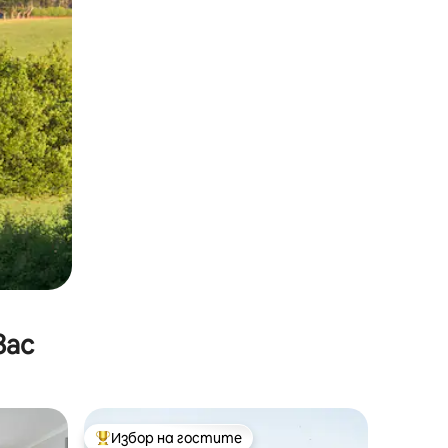
вас
Избор на гостите
тите
Най-популярен избор на гостите