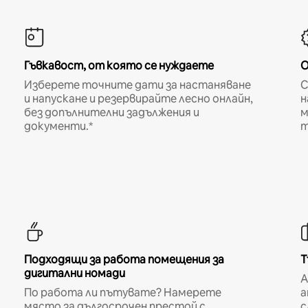
Гъвкавост, от която се нуждаете
О
Изберете точните дати за настаняване
С
и напускане и резервирайте лесно онлайн,
н
без допълнителни задължения и
м
документи.*
т
Подходящи за работа помещения за
Т
дигитални номади
A
По работа ли пътувате? Намерете
а
място за дългосрочен престой с
с