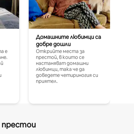
Домашните любимци са
добре дошли
а е
Открийте места за
не.
престой, в които се
ай
настаняват домашни
любимци, така че да
и
доведете четириногия си
приятел.
и престои