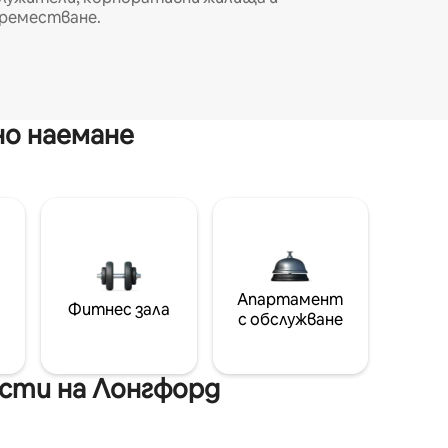
реместване.
но наемане
Апартамент
Фитнес зала
с обслужване
сти на Лонгфорд