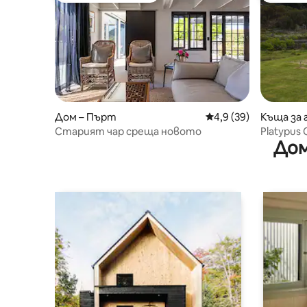
Дом – Пърт
Средна оценка: 4,9 
4,9 (39)
Къща за 
Старият чар среща новото
Platypus
Дом
дим