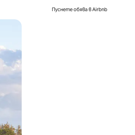
Пуснете обява в Airbnb
окосване или плъзгане.