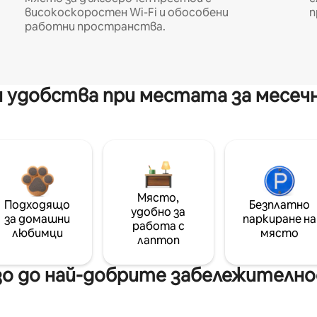
високоскоростен Wi-Fi и обособени
п
работни пространства.
 удобства при местата за месеч
Място,
Подходящо
Безплатно
удобно за
за домашни
паркиране на
работа с
любимци
място
лаптоп
о до най-добрите забележително