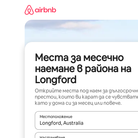
Пропускане
към
съдържанието
Места за месечно
наемане в района на
Longford
Открийте места под наем за дългосрочн
престои, които ви карат да се чувстват
като у дома си за месец или повече.
Местоположение
Когато резултатите се покажат, използвайт
Настаняване