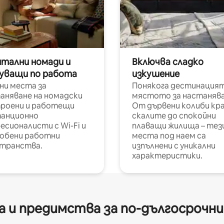
итални номади и
Включва сладко
уващи по работа
изкушение
ни места за
Понякога дестинацият
аняване на номадски
мястото за настанява
роени и работещи
От дървени колиби кр
анционно
скалите до спокойни
есионалисти с Wi-Fi и
плаващи жилища – тез
обени работни
места под наем са
транства.
изпълнени с уникални
характеристики.
 и предимства за по-дългосрочн