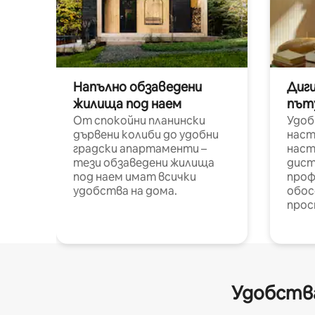
Напълно обзаведени
Диг
жилища под наем
път
От спокойни планински
Удоб
дървени колиби до удобни
наст
градски апартаменти –
наст
тези обзаведени жилища
дист
под наем имат всички
проф
удобства на дома.
обос
прос
Удобства