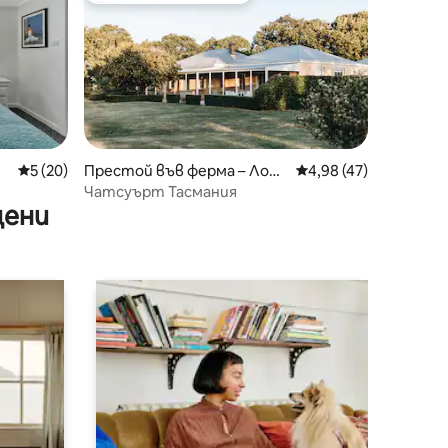
Средна оценка: 5 от 5, 20 отзива
5 (20)
Престой във ферма – Лонг
Средна оценка: 4,98
4,98 (47)
форд
Чатсуърт Тасмания
цени