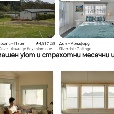
от 5, 39 отзива
гости – Пърт
Средна оценка: 4,91 от 5, 123 отзива
4,91 (123)
Дом – Лонгфорд
 Cove - жилище без тютюнев
Silverdale Cottage
ашен уют и страхотни месечни 