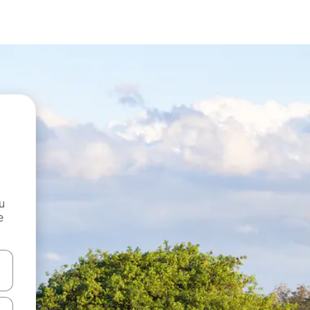
и
е
е клавишите със стрелки нагоре и надолу или навигирайте с д