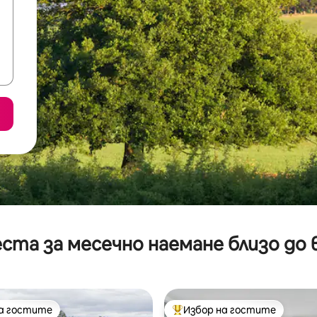
ста за месечно наемане близо до 
на гостите
Избор на гостите
на гостите
Най-популярен избор на гос