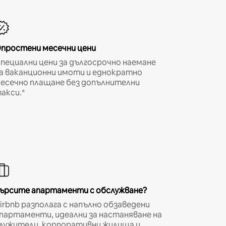
простени месечни цени
пециални цени за дългосрочно наемане
а ваканционни имоти и еднократно
есечно плащане без допълнителни
акси.*
ърсите апартаменти с обслужване?
irbnb разполага с напълно обзаведени
партаменти, идеални за настаняване на
лужители, корпоративни жилища и