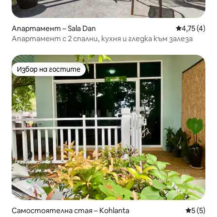
Апартамент – Sala Dan
Средна оцен
4,75 (4)
Апартамент с 2 спални, кухня и гледка към залеза
Избор на гостите
Избор на гостите
Самостоятелна стая – Kohlanta
Средна о
5 (5)