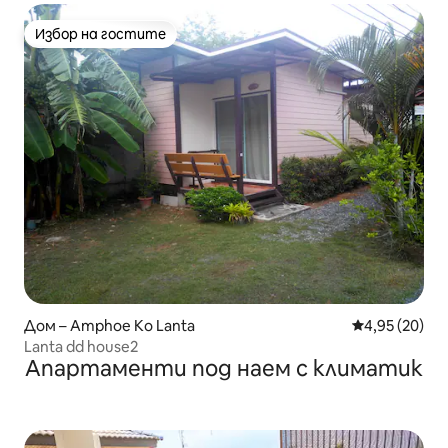
Избор на гостите
Избор на гостите
Дом – Amphoe Ko Lanta
Средна оценк
4,95 (20)
Lanta dd house2
Апартаменти под наем с климатик