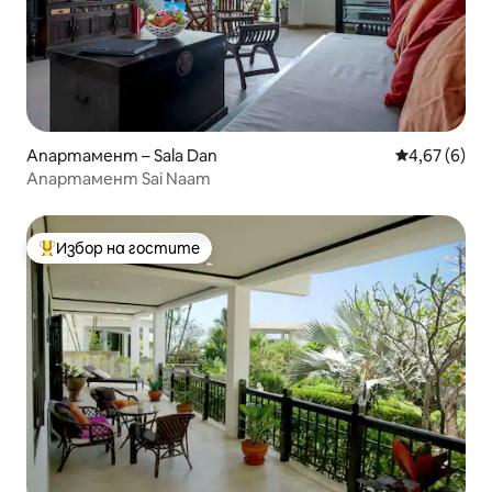
Апартамент – Sala Dan
Средна оцен
4,67 (6)
Апартамент Sai Naam
Избор на гостите
Най-популярен избор на гостите