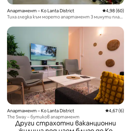
Апартамент – Ko Lanta District
Средна оценк
4,98 (60)
Тиха гледка към морето апартамент 3 минути плаж
- климатик ...
Апартамент – Ko Lanta District
Средна оцен
4,67 (6)
The Sway – бутиков апартамент
Други страхотни ваканционни
жилища под наем близо до Ко