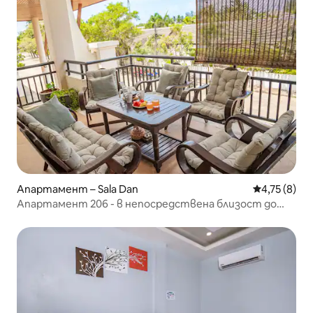
Апартамент – Sala Dan
Средна оцен
4,75 (8)
Апартамент 206 - в непосредствена близост до
плажа Клонг Дао