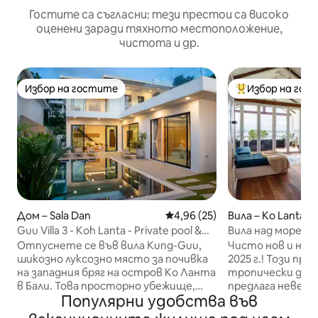
Гостите са съгласни: тези престои са високо
оценени заради тяхното местоположение,
чистота и др.
Избор на гостите
Избор на гос
Избор на гостите
Най-популярен 
Дом – Sala Dan
Средна оценка: 4,96 от 5, 25
4,96 (25)
Вила – Ko Lanta
Guu Villa 3 - Koh Lanta - Private pool &
Вила над морето:
Sea View
стария град Ла
Отпуснете се във вила Kung-Guu,
Чисто нов и нап
шикозно луксозно място за почивка
2025 г.! Този просторен частен
на западния бряг на остров Ко Ланта
тропически дом 
в Бали. Това просторно убежище,
предлага неверо
Популярни удобства във
идеално за семейства или групи,
океана, луксозни
може да настани 10 души в 3 спални
приятен комфор