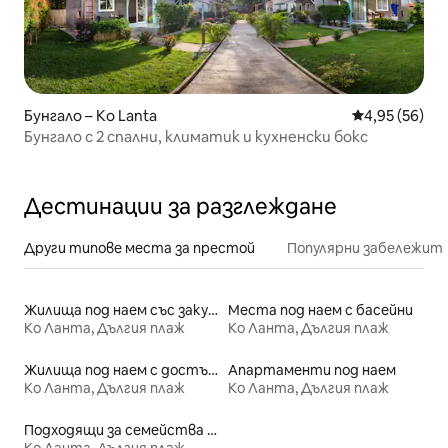
Бунгало – Ko Lanta
Средна оценк
4,95 (56)
Бунгало с 2 спални, климатик и кухненски бокс
Дестинации за разглеждане
Други типове места за престой
Популярни забележит
Жилища под наем със закуска
Места под наем с басейни
Ко Ланта, Дългия плаж
Ко Ланта, Дългия плаж
Жилища под наем с достъп до плажа
Апартаменти под наем
Ко Ланта, Дългия плаж
Ко Ланта, Дългия плаж
Подходящи за семейства места под наем
Ко Ланта, Дългия плаж