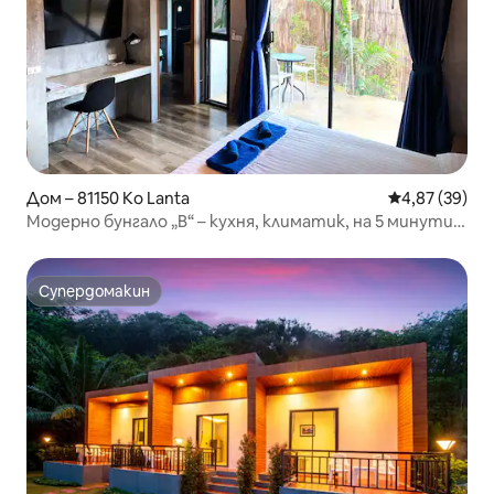
Дом – 81150 Ko Lanta
Средна оценк
4,87 (39)
Модерно бунгало „B“ – кухня, климатик, на 5 минути
пеша от плажа
Супердомакин
Супердомакин