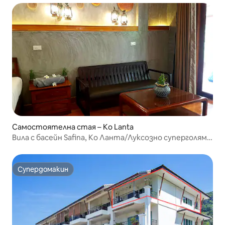
Самостоятелна стая – Ko Lanta
Вила с басейн Safina, Ко Ланта/Луксозно суперголямо
двойно легло
Супердомакин
Супердомакин