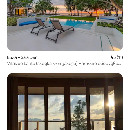
Вила – Sala Dan
Средна оц
5 (11)
Villas de Lanta (гледка към залеза) Напълно оборудвана
кухня