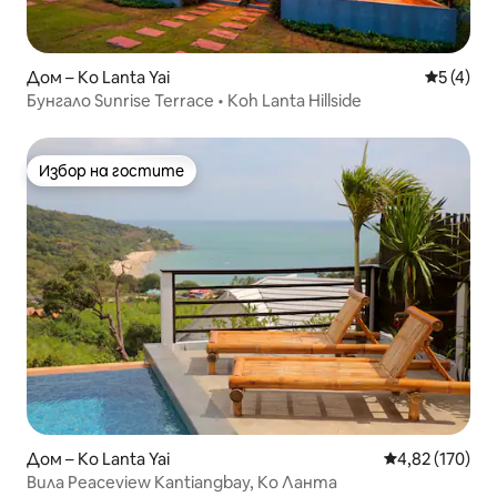
Дом – Ko Lanta Yai
Средна о
5 (4)
Бунгало Sunrise Terrace • Koh Lanta Hillside
Избор на гостите
Избор на гостите
Дом – Ko Lanta Yai
Средна оценка
4,82 (170)
Вила Peaceview Kantiangbay, Ко Ланта