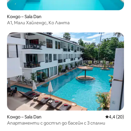
Кондо – Sala Dan
A1, Мали Хайлендс, Ко Ланта
Кондо – Sala Dan
Средна оцен
4,4 (20)
Апартаменти с достъп до басейн с 3 спални