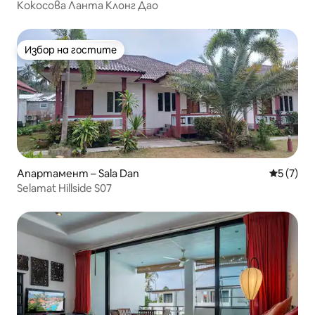
Кокосова Ланта Клонг Дао
Избор на гостите
Избор на гостите
Апартамент – Sala Dan
Средна о
5 (7)
Selamat Hillside S07