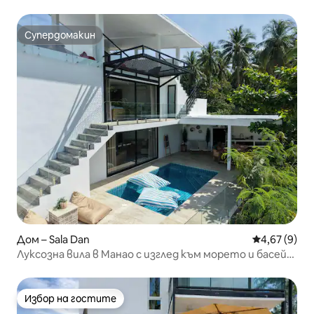
Супердомакин
Супердомакин
Дом – Sala Dan
Средна оцен
4,67 (9)
Луксозна вила в Манао с изглед към морето и басейн
в Ко Ланта
Избор на гостите
Избор на гостите