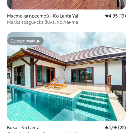
Място за престой – Ko Lanta Yai
Средна оценк
4,95 (19)
Малка градинска вила, Ко Ланта
Супердомакин
Супердомакин
Вила – Ko Lanta
Средна оценк
4,95 (22)