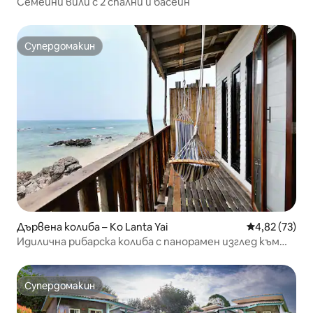
Семейни вили с 2 спални и басейн
Супердомакин
Супердомакин
Дървена колиба – Ko Lanta Yai
Средна оценк
4,82 (73)
Идилична рибарска колиба с панорамен изглед към
морето
Супердомакин
Супердомакин