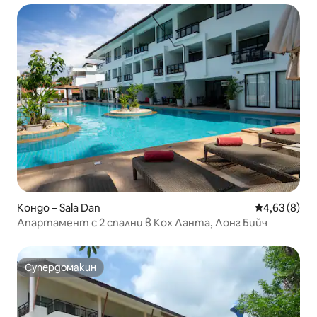
Кондо – Sala Dan
Средна оцен
4,63 (8)
Апартамент с 2 спални в Кох Ланта, Лонг Бийч
Супердомакин
Супердомакин