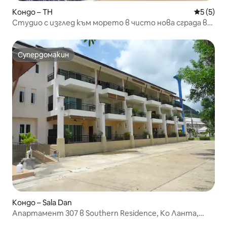
Кондо – TH
Средна о
5 (5)
Студио с изглед към морето в чисто нова сграда в
района на Лонг Бийч
Супердомакин
Супердомакин
Кондо – Sala Dan
Апартамент 307 в Southern Residence, Ко Ланта,
Краби