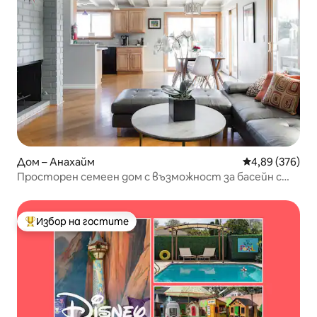
Дом – Анахайм
Средна оценка
4,89 (376)
Просторен семеен дом с възможност за басейн с
подгряване
Избор на гостите
Най-популярен избор на гостите