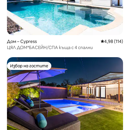
Дом – Cypress
Средна оценка
4,98 (114)
ЦЯЛ ДОМ*БАСЕЙН/СПА къща с 4 спални
Избор на гостите
Избор на гостите