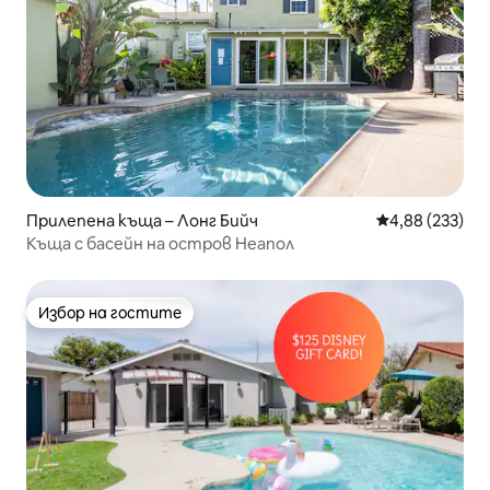
Прилепена къща – Лонг Бийч
Средна оценка
4,88 (233)
Къща с басейн на остров Неапол
Избор на гостите
Избор на гостите