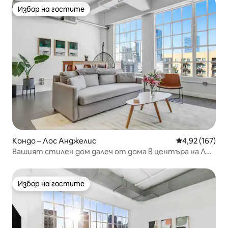
Избор на гостите
Избор на гостите
Кондо – Лос Анджелис
Средна оценка
4,92 (167)
Вашият стилен дом далеч от дома в центъра на Лос
Анджелис!
Избор на гостите
Избор на гостите