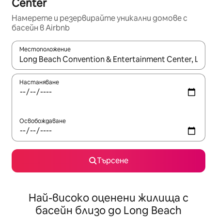
Center
Намерете и резервирайте уникални домове с
басейн в Airbnb
Местоположение
Когато резултатите се покажат, използвайте клавишите 
Настаняване
Освобождаване
Търсене
Най-високо оценени жилища с
басейн близо до Long Beach