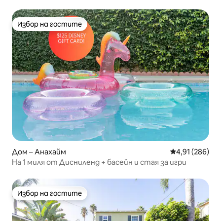
Избор на гостите
Избор на гостите
Дом – Анахайм
Средна оценка
4,91 (286)
На 1 миля от Дисниленд + басейн и стая за игри
Избор на гостите
Избор на гостите