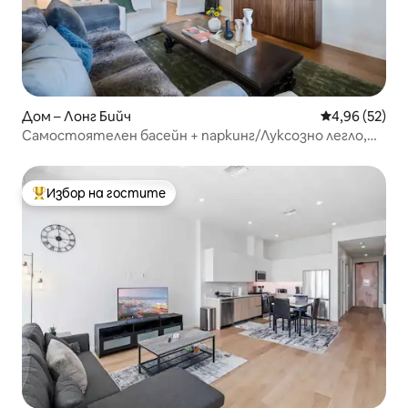
Дом – Лонг Бийч
Средна оценк
4,96 (52)
Самостоятелен басейн + паркинг/Луксозно легло,
пеша до плажа/Магазини и заведения за хранене
Избор на гостите
Най-популярен избор на гостите