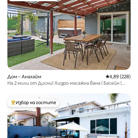
Дом – Анахайм
Средна оценка
4,89 (228)
На 2 мили от Дисни! Хидро масажна вана | Басейн |
Аркада | Кино
Избор на гостите
Най-популярен избор на гостите