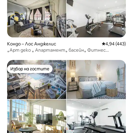
Кондо – Лос Анджелис
Средна оценка
4,94 (443)
⁎Арт деко ⁎ Апартамент⁎ басейн⁎ Фитнес
зала⁎Безплатен паркинг⁎Джакузи
Избор на гостите
Избор на гостите