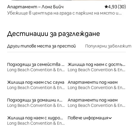
Апартамент – Лонг Бийч
Средна оценк
4,93 (30)
Убежище в центъра на града с паркинг на място и
извън него 2
Дестинации за разглеждане
Други типове места за престой
Популярни забележит
Подходящи за семейства места под наем
Жилища под наем с достъп до плажа
Long Beach Convention & Entertainment Center
Long Beach Convention & Entertainment Center
Жилища под наем със сауна
Апартаменти под наем
Long Beach Convention & Entertainment Center
Long Beach Convention & Entertainment Center
Подходящи за домашни любимци места под наем
Апартаменти под наем
Long Beach Convention & Entertainment Center
Long Beach Convention & Entertainment Center
Жилища под наем с хидромасажна вана
Повече информация
Long Beach Convention & Entertainment Center