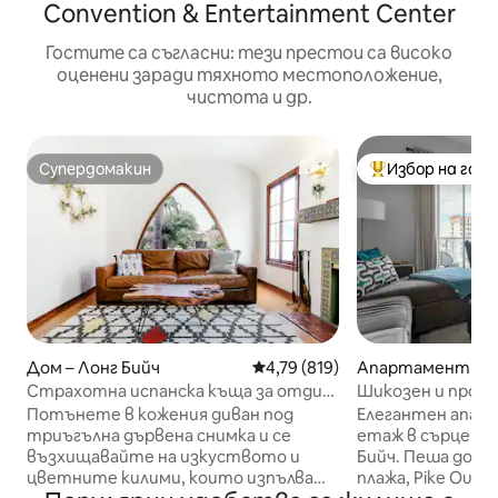
Convention & Entertainment Center
Гостите са съгласни: тези престои са високо
оценени заради тяхното местоположение,
чистота и др.
Супердомакин
Избор на гос
Супердомакин
Най-популярен 
Дом – Лонг Бийч
Средна оценка: 4,79 от 5, 819
4,79 (819)
Апартамент – Л
Страхотна испанска къща за отдих
Шикозен и прос
близо до „Кралица Мери“
за почивка с вис
Потънете в кожения диван под
Елегантен апар
паркинг
триъгълна дървена снимка и се
етаж в сърцето 
възхищавайте на изкуството и
Бийч. Пеша до конгресния център,
цветните килими, които изпълват
плажа, Pike Outlet