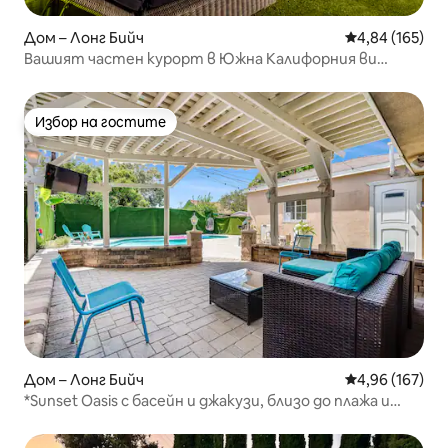
Дом – Лонг Бийч
Средна оценка
4,84 (165)
Вашият частен курорт в Южна Калифорния ви
очаква
Избор на гостите
Избор на гостите
Дом – Лонг Бийч
Средна оценка
4,96 (167)
*Sunset Oasis с басейн и джакузи, близо до плажа и
летище Лос Анджелис*