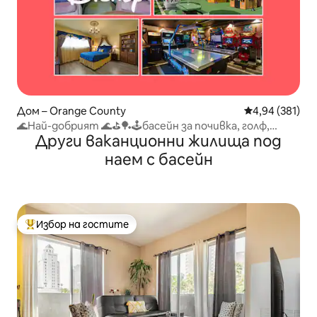
Дом – Orange County
Средна оценка
4,94 (381)
🌊Най-добрият 🌊⛳️🏓🕹басейн за почивка, голф,
Други ваканционни жилища под
аркада и още!
наем с басейн
Избор на гостите
Най-популярен избор на гостите