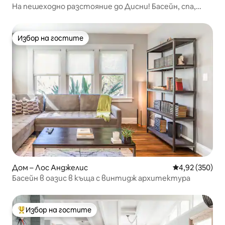
На пешеходно разстояние до Дисни! Басейн, спа,
стая за игри
Избор на гостите
Избор на гостите
Дом – Лос Анджелис
Средна оценка
4,92 (350)
Басейн в оазис в къща с винтидж архитектура
Избор на гостите
Най-популярен избор на гостите