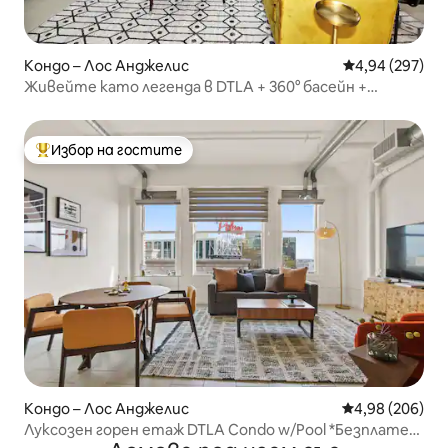
Кондо – Лос Анджелис
Средна оценка
4,94 (297)
Живейте като легенда в DTLA + 360° басейн +
паркинг
Избор на гостите
Най-популярен избор на гостите
Кондо – Лос Анджелис
Средна оценка
4,98 (206)
Луксозен горен етаж DTLA Condo w/Pool *Безплатен