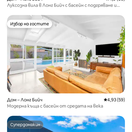
Луксозна вила в Лонг Бийч с басейн с подгряване и
оазис в задния двор
Избор на гостите
Избор на гостите
Дом – Лонг Бийч
Средна оценк
4,93 (59)
Модерна къща с басейн от средата на века
Супердомакин
Супердомакин