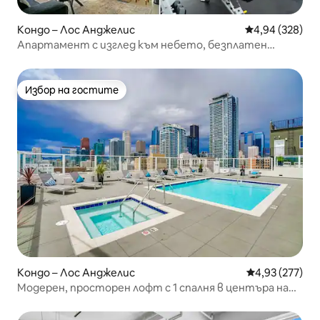
Кондо – Лос Анджелис
Средна оценка
4,94 (328)
Апартамент с изглед към небето, безплатен
паркинг, джакузи
Избор на гостите
Избор на гостите
Кондо – Лос Анджелис
Средна оценка
4,93 (277)
Модерен, просторен лофт с 1 спалня в центъра на
Лос Анджелис - БЕЗПЛАТНО паркиране