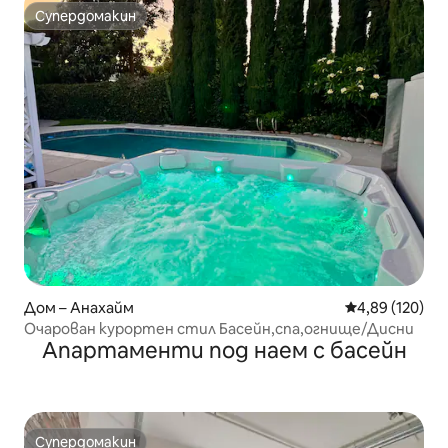
Супердомакин
Супердомакин
Дом – Анахайм
Средна оценка
4,89 (120)
Очарован курортен стил Басейн,спа,огнище/Дисни
Апартаменти под наем с басейн
Супердомакин