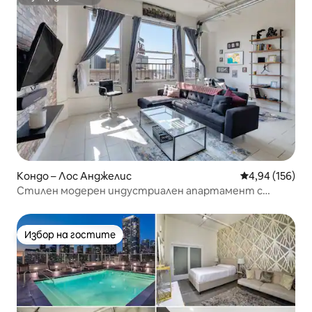
Супердомакин
Кондо – Лос Анджелис
Средна оценка
4,94 (156)
Стилен модерен индустриален апартамент с
басейн на покрива
Избор на гостите
Избор на гостите