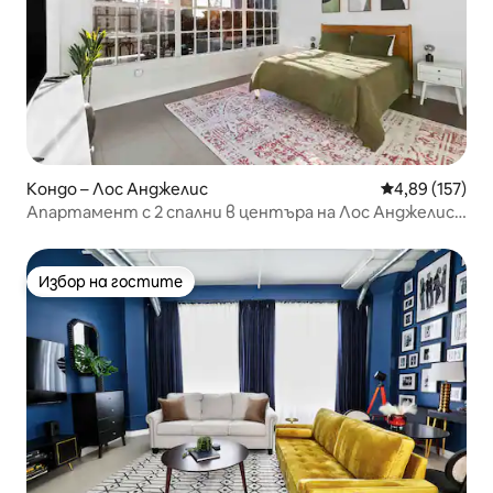
Кондо – Лос Анджелис
Средна оценка
4,89 (157)
Апартамент с 2 спални в центъра на Лос Анджелис с
басейн на покрива и безплатен паркинг
Избор на гостите
Избор на гостите