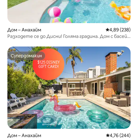
Дом – Анахайм
Средна оценка
4,89 (238)
Разходете се до Дисни! Голяма градина. Дом с басейн
в курортен стил
Супердомакин
Супердомакин
Дом – Анахайм
Средна оценка
4,76 (244)