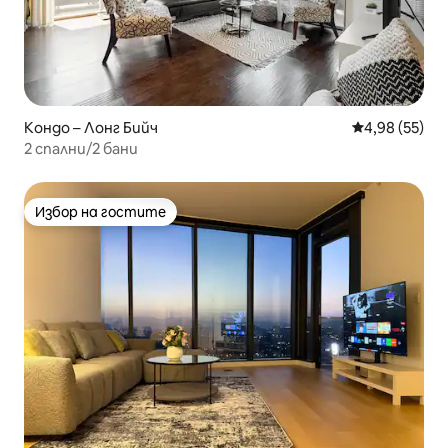
Кондо – Лонг Бийч
Средна оценк
4,98 (55)
2 спални/2 бани
Избор на гостите
Избор на гостите