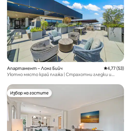
Апартамент – Лонг Бийч
Средна оценк
4,77 (53)
Уютно място край плажа | Страхотни гледки и
басейн с подгряване
Избор на гостите
Избор на гостите