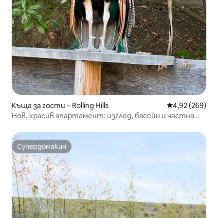
Къща за гости – Rolling Hills
Средна оценка
4,92 (269)
Нов, красив апартамент: изглед, басейн и частна
тераса
Супердомакин
Супердомакин