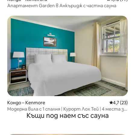
Апартамент Garden в Анкъридж с частна сауна
Кондо – Kenmore
Средна оцен
4,7 (23)
Модерна вила с 1 спалня | Курорт Лох Тей | 4 места за
Къщи под наем със сауна
спане