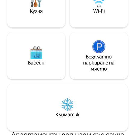
играчки. Кърпи и
посетите нашит
Кухня
Wi-Fi
животни и папаг
самостоятелна 
Безплатно
Басейн
паркиране на
място
Климатик
Апартаменти под наем със сауна