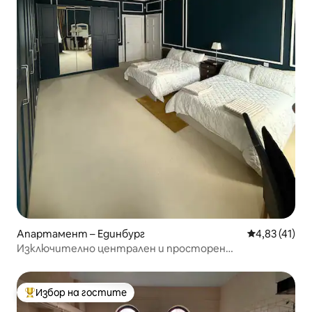
Апартамент – Единбург
Средна оценк
4,83 (41)
Изключително централен и просторен
апартамент
Избор на гостите
Най-популярен избор на гостите