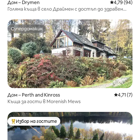
Дом – Drymen
Средна оценк
4,79 (94)
Голяма къща в село Драймен с достъп до здравен
клуб
Супердомакин
Супердомакин
Дом – Perth and Kinross
Средна оцен
4,71 (7)
Къща за гости в Morenish Mews
Избор на гостите
Най-популярен избор на гостите