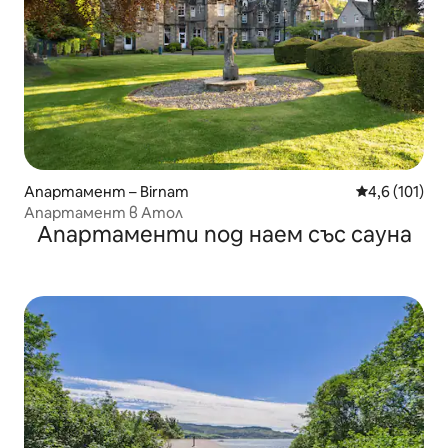
Апартамент – Birnam
Средна оценк
4,6 (101)
Апартамент в Атол
Апартаменти под наем със сауна