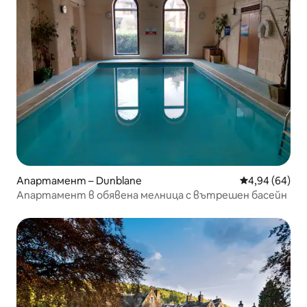
Апартамент – Dunblane
Средна оценк
4,94 (64)
Апартамент в обявена мелница с вътрешен басейн