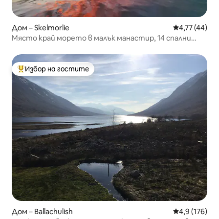
Дом – Skelmorlie
Средна оценк
4,77 (44)
Място край морето в малък манастир, 14 спални
места
Избор на гостите
Най-популярен избор на гостите
Дом – Ballachulish
Средна оценк
4,9 (176)