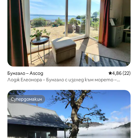
Бунгало – Ascog
Средна оценк
4,86 (22)
Лодж Елеонора – Бунгало с изглед към морето –
Аског
Супердомакин
Супердомакин