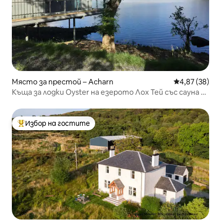
Място за престой – Acharn
Средна оценк
4,87 (38)
Къща за лодки Oyster на езерото Лох Тей със сауна и
хидромасажна вана
Избор на гостите
Най-популярен избор на гостите