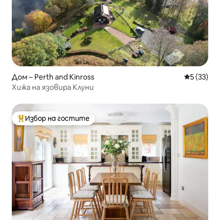
Дом – Perth and Kinross
Средна оц
5 (33)
Хижа на язовира Клуни
Избор на гостите
Най-популярен избор на гостите