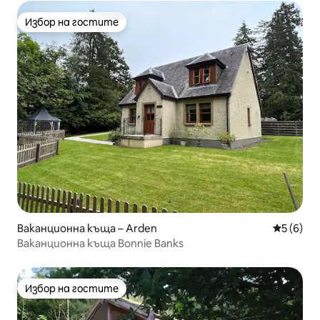
Избор на гостите
Избор на гостите
Ваканционна къща – Arden
Средна о
5 (6)
Ваканционна къща Bonnie Banks
Избор на гостите
Избор на гостите