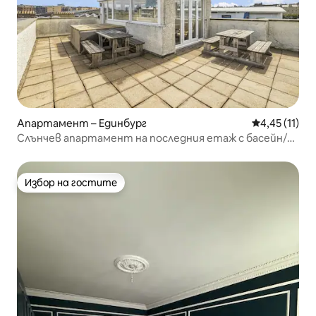
Апартамент – Единбург
Средна оценк
4,45 (11)
Слънчев апартамент на последния етаж с басейн/
фитнес зала/сауна
Избор на гостите
Избор на гостите