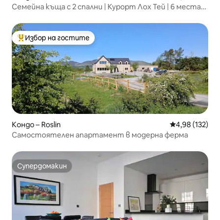
Семейна къща с 2 спални | Курорт Лох Тей | 6 места
за спане
Избор на гостите
Най-популярен избор на гостите
Кондо – Roslin
Средна оценка
4,98 (132)
Самостоятелен апартамент в модерна ферма
Супердомакин
Супердомакин