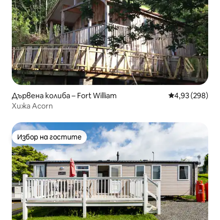
Дървена колиба – Fort William
Средна оценка
4,93 (298)
Хижа Acorn
Избор на гостите
Избор на гостите