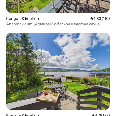
Кондо – Kilmelford
Средна оценка
4,83 (110)
Апартамент „Адмирал“ с балкон и частна сауна
Кондо – Kilmelford
Средна оценк
4,78 (77)