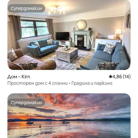
Супердомакин
Супердомакин
Дом – Kirn
Средна оценк
4,86 (14)
Просторен дом с 4 спални • Градина и паркинг
Супердомакин
Супердомакин