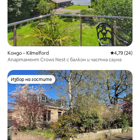
Кондо – Kilmelford
Средна оценк
4,79 (24)
Апартамент Crows Nest с балкон и частна сауна
Избор на гостите
Избор на гостите