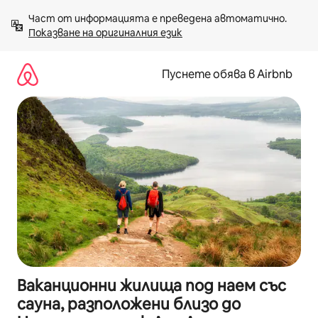
Пропускане
Част от информацията е преведена автоматично. 
към
Показване на оригиналния език
съдържанието
Пуснете обява в Airbnb
Ваканционни жилища под наем със
сауна, разположени близо до