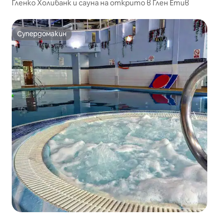
Гленко Холибанк и сауна на открито в Глен Етив
Супердомакин
Супердомакин