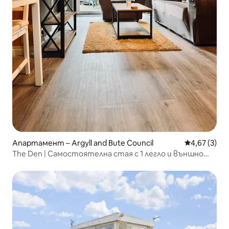
Апартамент – Argyll and Bute Council
Средна оцен
4,67 (3)
The Den | Самостоятелна стая с 1 легло и външно
пространство