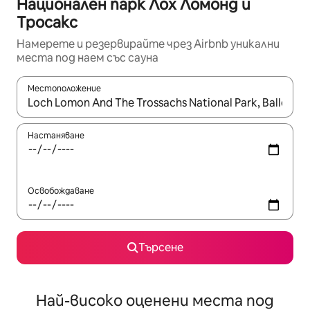
Национален парк Лох Ломонд и
Тросакс
Намерете и резервирайте чрез Airbnb уникални
места под наем със сауна
Местоположение
Когато резултатите се покажат, използвайте клавишите 
Настаняване
Освобождаване
Търсене
Най-високо оценени места под