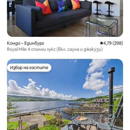
Кондо – Единбург
Средна оценка
4,79 (298)
Royal Mile 4 спални лукс (вкл. сауна и джакузи)
Избор на гостите
Избор на гостите