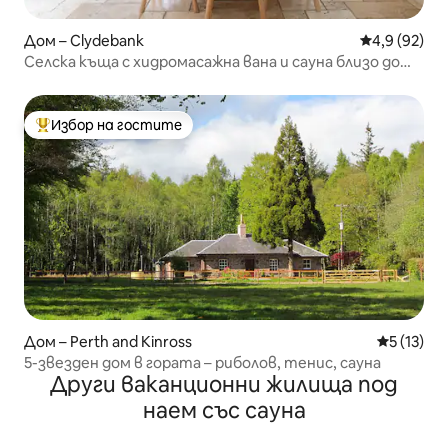
Дом – Clydebank
Средна оцен
4,9 (92)
Селска къща с хидромасажна вана и сауна близо до
Лох Ломонд
Избор на гостите
Най-популярен избор на гостите
Дом – Perth and Kinross
Средна оц
5 (13)
5-звезден дом в гората – риболов, тенис, сауна
Други ваканционни жилища под
наем със сауна