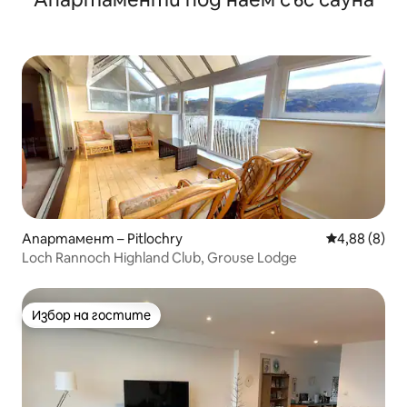
Апартамент – Pitlochry
Средна оцен
4,88 (8)
Loch Rannoch Highland Club, Grouse Lodge
Избор на гостите
Избор на гостите