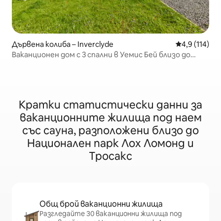
Дървена колиба – Inverclyde
Средна оценк
4,9 (114)
Ваканционен дом с 3 спални в Уемис Бей близо до
Глазгоу
Кратки статистически данни за
ваканционните жилища под наем
със сауна, разположени близо до
Национален парк Лох Ломонд и
Тросакс
Общ брой ваканционни жилища
Разгледайте 30 ваканционни жилища под