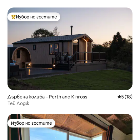
Избор на гостите
Най-популярен избор на гостите
Дървена колиба – Perth and Kinross
Средна оц
5 (18)
Тей Лодж
Избор на гостите
Избор на гостите