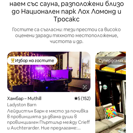
наем със сауна, разположени близо
до Национален парк Лох Ломонд и
Тросакс
Гостите са съгласни: тези престои са високо
оценени заради тяхното местоположение,
чистота и др.
Избор на гостите
Супердомакин
Най-популярен избор на гостите
Супердомакин
Хамбар – Muthill
Средна оценка: 5 от 5, 152
5 (152)
Ladyston Barn
Лейдистън Барн е място за почивка
в провинцията за двама души в
провинциален Пъртшър между Crieff
и Auchterarder. Ние предлагаме: