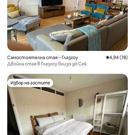
Самостоятелна стая – Глазгоу
Средна оценк
4,94 (78)
Двойна стая в Глазгоу близо до Сек
Избор на гостите
Избор на гостите