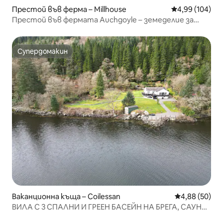
Престой във ферма – Millhouse
Средна оценка
4,99 (104)
Престой във фермата Auchgoyle – земеделие за
дивата природа
Супердомакин
Супердомакин
Ваканционна къща – Coilessan
Средна оценк
4,88 (50)
ВИЛА С 3 СПАЛНИ И ГРЕЕН БАСЕЙН НА БРЕГА, САУНА,
ЧАСТЕН ПЛАЖ