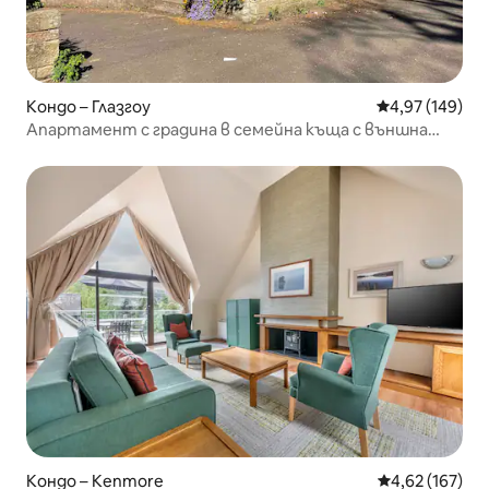
Кондо – Глазгоу
Средна оценка
4,97 (149)
Апартамент с градина в семейна къща с външна
сауна
Кондо – Kenmore
Средна оценка
4,62 (167)