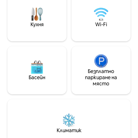
отпуснете. Максимална заетост: 4
Денонощна охрана На площад
гости (включит
„Пабелон “: - Кинотеатър Cinépolis,
батут Skyfun, кафенета и
ресторанти.
Кухня
Wi-Fi
Безплатно
Басейн
паркиране на
място
Климатик