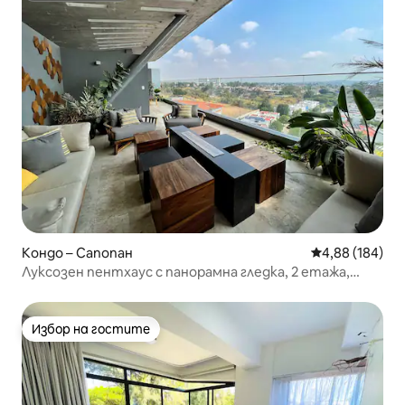
Кондо – Сапопан
Средна оценка
4,88 (184)
Луксозен пентхаус с панорамна гледка, 2 етажа,
климатик
Избор на гостите
Избор на гостите