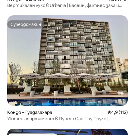
Вертикален лукс в Urbania | Басейн, фитнес зала и
най-добра гледка
Супердомакин
Супердомакин
Кондо – Гуадалахара
Средна оценк
4,9 (112)
Уютен апартамент в Пунто Сао Пау Пауло |
Провиденсия