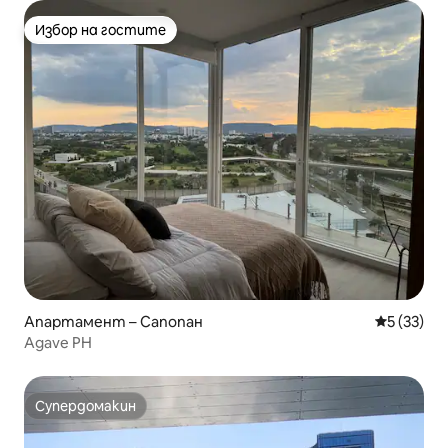
Избор на гостите
Избор на гостите
Апартамент – Сапопан
Средна оц
5 (33)
Agave PH
Супердомакин
Супердомакин