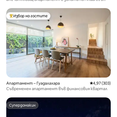
легла 115m2 Изглед
Избор на гостите
Най-популярен избор на гостите
Апартамент – Гуадалахара
Средна оценка
4,97 (303)
Съвременен апартамент във финансовия квартал
Супердомакин
Супердомакин