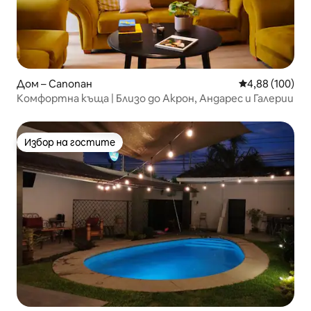
Дом – Сапопан
Средна оценка
4,88 (100)
Комфортна къща | Близо до Акрон, Андарес и Галерии
Избор на гостите
Избор на гостите