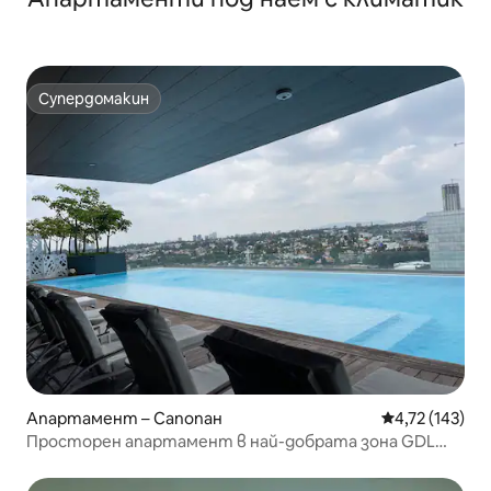
Супердомакин
Супердомакин
Апартамент – Сапопан
Средна оценка
4,72 (143)
Просторен апартамент в най-добрата зона GDL
Lobby33