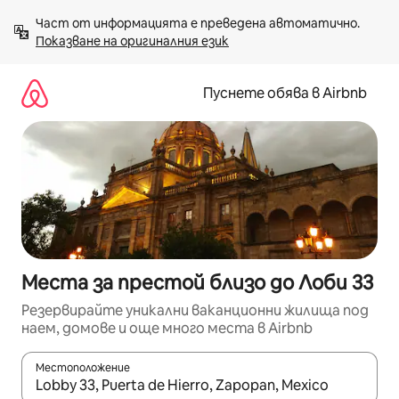
Пропускане
Част от информацията е преведена автоматично. 
към
Показване на оригиналния език
съдържанието
Пуснете обява в Airbnb
Места за престой близо до Лоби 33
Резервирайте уникални ваканционни жилища под
наем, домове и още много места в Airbnb
Местоположение
Когато резултатите се покажат, използвайте клавишите 