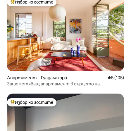
Избор на гостите
Най-популярен избор на гостите
Апартамент – Гуадалахара
Средна оце
5 (105)
Зашеметяващ апартамент в сърцето на
Гуадалахара
Избор на гостите
Най-популярен избор на гостите