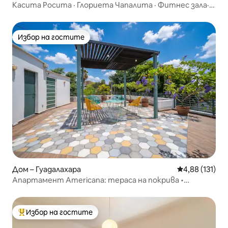
Касита Росита · Глориета Чапалита · Фитнес зала·
Expo GDL
Избор на гостите
Избор на гостите
Дом – Гуадалахара
Средна оценка
4,88 (131)
Апартамент Americana: тераса на покрива •
Климатик • Домашен офис
Избор на гостите
Най-популярен избор на гостите