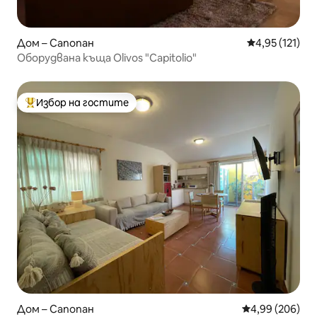
Дом – Сапопан
Средна оценка
4,95 (121)
Оборудвана къща Olivos "Capitolio"
Избор на гостите
Най-популярен избор на гостите
Дом – Сапопан
Средна оценка
4,99 (206)