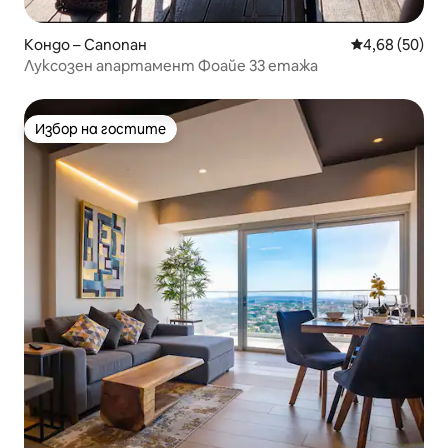
Кондо – Сапопан
Средна оценк
4,68 (50)
Луксозен апартамент Фоайе 33 етажа
Избор на гостите
Избор на гостите