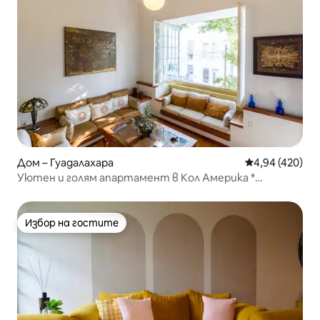
Дом – Гуадалахара
Средна оценка
4,94 (420)
Уютен и голям апартамент в Кол Америка *
Страхотно местоположение
Избор на гостите
Избор на гостите