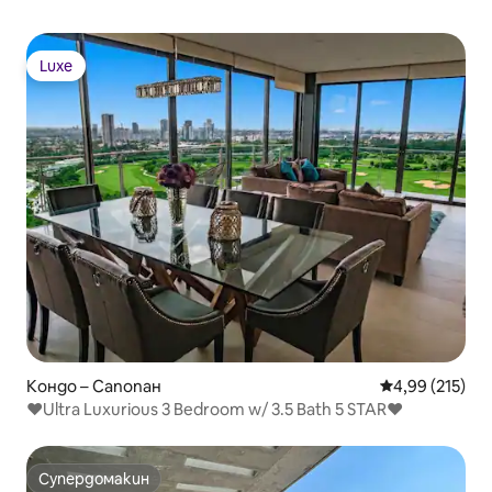
Luxe
Luxe
Кондо – Сапопан
Средна оценка
4,99 (215)
❤️Ultra Luxurious 3 Bedroom w/ 3.5 Bath 5 STAR❤️
Супердомакин
Супердомакин