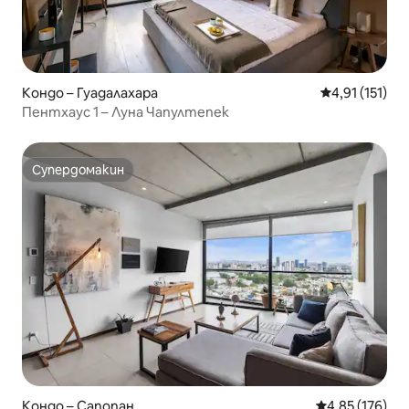
Кондо – Гуадалахара
Средна оценк
4,91 (151)
Пентхаус 1 – Луна Чапултепек
Супердомакин
Супердомакин
Кондо – Сапопан
Средна оценка
4,85 (176)