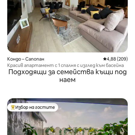
Кондо – Сапопан
Средна оценка
4,88 (209)
Красив апартамент с 1 спалня с изглед към басейна
Подходящи за семейства къщи под
наем
Избор на гостите
Най-популярен избор на гостите