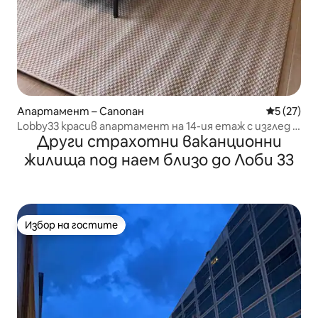
Апартамент – Сапопан
Средна оц
5 (27)
Lobby33 красив апартамент на 14-ия етаж с изглед и
Други страхотни ваканционни
климатик
жилища под наем близо до Лоби 33
Избор на гостите
Избор на гостите