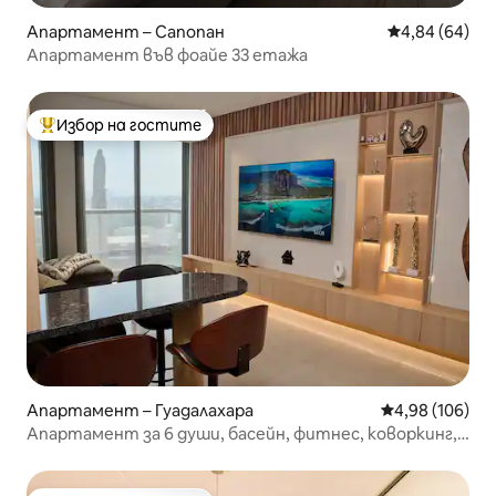
Апартамент – Сапопан
Средна оценк
4,84 (64)
Апартамент във фоайе 33 етажа
Избор на гостите
Най-популярен избор на гостите
Апартамент – Гуадалахара
Средна оценка
4,98 (106)
Апартамент за 6 души, басейн, фитнес, коворкинг,
паркинг