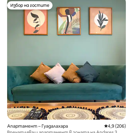
Избор на гостите
Избор на гостите
Апартамент – Гуадалахара
Средна оценк
4,9 (206)
Впечатляващ апартамент в зоната на Andares 3