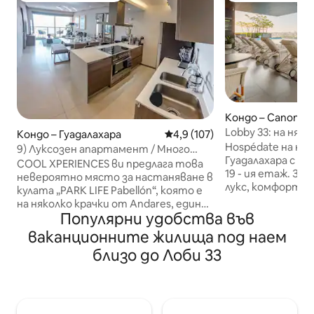
Кондо – Сапопан
Lobby 33: на няк
Кондо – Гуадалахара
Средна оценка: 4,9 от 5, 107
4,9 (107)
Andares
Hospédate на на
9) Луксозен апартамент / Много
Гуадалахара с не
добре оборудван / Андарес
COOL XPERIENCES ви предлага това
19 - ия етаж. За
невероятно място за настаняване в
лукс, комфорт, 
кулата „PARK LIFE Pabellón“, която е
ресторанти, бар
на няколко крачки от Andares, един
крачки от най -
Популярни удобства във
от най-ексклузивните райони на
зона Andares и Landmark
Гуадалахара. В този район ще
ваканционните жилища под наем
пресечки может
намерите ресторанти, барове,
близо до Лоби 33
всички удобства
кина, маркови магазини, кафенета и
ресторанти, су
други. Много близо до Боске лос
и молове. Сградата Lobby 33 е нова и
Коломос. Разполага с: - Басейн с 20
луксозна, ще им
етажа - Фитнес зала 15 - ти етаж -
красив басейн и д
Зона за отдих - Заседателни зали -