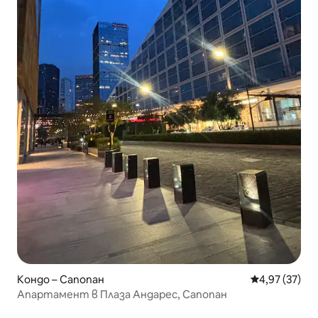
Кондо – Сапопан
Средна оценк
4,97 (37)
Апартамент в Плаза Андарес, Сапопан