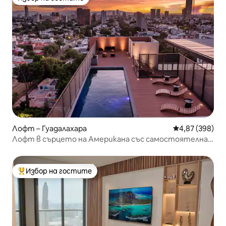
Избор на гостите
Лофт – Гуадалахара
Средна оценка
4,87 (398)
Лофт в сърцето на Американа със самостоятелна
сауна
Избор на гостите
Най-популярен избор на гостите