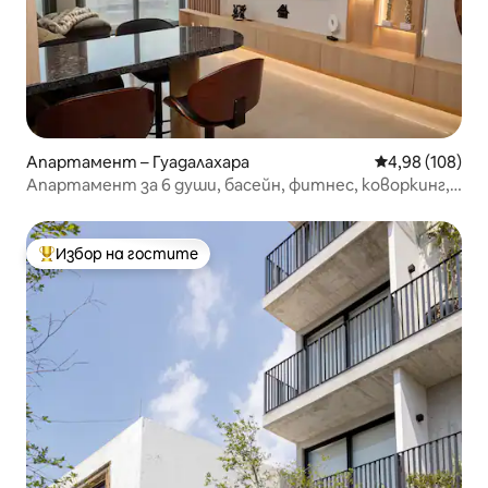
Апартамент – Гуадалахара
Средна оценка
4,98 (108)
Апартамент за 6 души, басейн, фитнес, коворкинг,
паркинг
Избор на гостите
Най-популярен избор на гостите