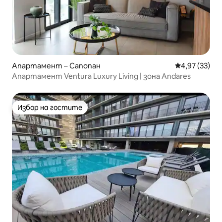
Апартамент – Сапопан
Средна оценк
4,97 (33)
Апартамент Ventura Luxury Living | зона Andares
Избор на гостите
Избор на гостите