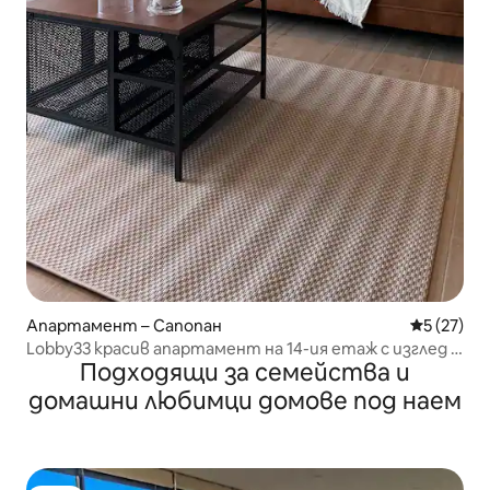
Апартамент – Сапопан
Средна оц
5 (27)
Lobby33 красив апартамент на 14-ия етаж с изглед и
Подходящи за семейства и
климатик
домашни любимци домове под наем