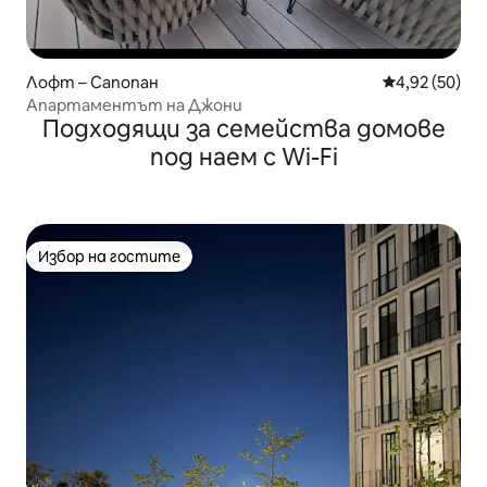
Лофт – Сапопан
Средна оценк
4,92 (50)
Апартаментът на Джони
Подходящи за семейства домове
под наем с Wi-Fi
Избор на гостите
Избор на гостите