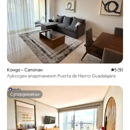
Кондо – Сапопан
Средна о
5 (9)
Луксозен апартамент Puerta de Hierro Guadalajara
Супердомакин
Супердомакин