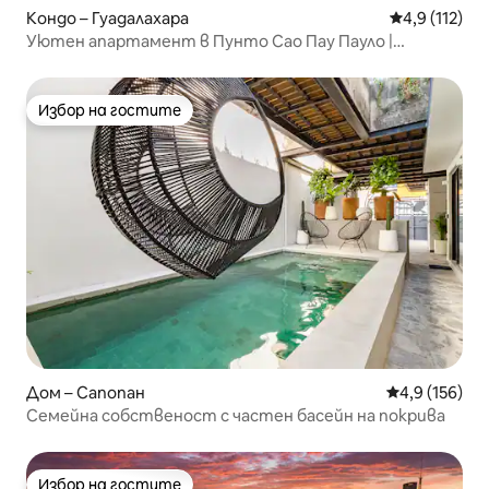
Кондо – Гуадалахара
Средна оценк
4,9 (112)
Уютен апартамент в Пунто Сао Пау Пауло |
Провиденсия
Избор на гостите
Избор на гостите
Дом – Сапопан
Средна оценк
4,9 (156)
Семейна собственост с частен басейн на покрива
Избор на гостите