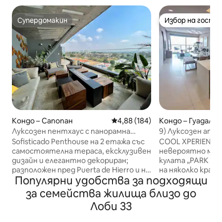
Супердомакин
Избор на гости
Супердомакин
Избор на гости
Кондо – Сапопан
Средна оценка: 4,88 от 5, 184
4,88 (184)
Кондо – Гуадалах
Луксозен пентхаус с панорамна
9) Луксозен апа
гледка, 2 етажа, климатик
добре оборудван
Sofisticado Penthouse на 2 етажа със
COOL XPERIENCES
самостоятелна тераса, ексклузивен
невероятно мяс
дизайн и елегантно декориран;
кулата „PARK LIFE
разположен пред Puerta de Hierro и на
на няколко крачк
Популярни удобства за подходящи
5 минути от търговски центрове:
от най-ексклузи
Andares, Landmark, Real Center.
Гуадалахара. В т
за семейства жилища близо до
Самостоятелен Мирадор - Тераза на
намерите ресто
Лоби 33
втория етаж с всекидневна,
кина, маркови м
трапезария и минибар; насладете се
други. Много бли