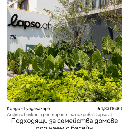
Кондо – Гуадалахара
Средна оценка:
4,83 (1636)
Лофт с балкон и ресторант на покрива | Lapso at
Подходящи за семейства домове
под наем с басейн