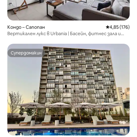
Кондо – Сапопан
Средна оценка
4,85 (176)
Вертикален лукс в Urbania | Басейн, фитнес зала и
най-добра гледка
Супердомакин
Супердомакин