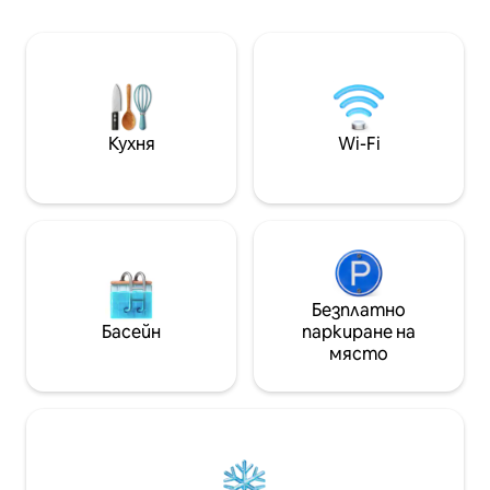
на най - добрата гледка към целия
Коломос. Разполага с: - Басейн с 20
град в уединението на собственото
етажа - Фитнес зала 15 - ти етаж -
си помещение. Целият апартамент
Зона за отдих - 
разполага с климатик, оборудван с 2
Денонощна охрана На пл
телевизора и всички необходими
„Пабелон “: - Ки
мебели за комфортен престой.
батут Skyfun, к
Посетителите не са разрешени.
ресторанти.
Кухня
Wi-Fi
Безплатно
Басейн
паркиране на
място