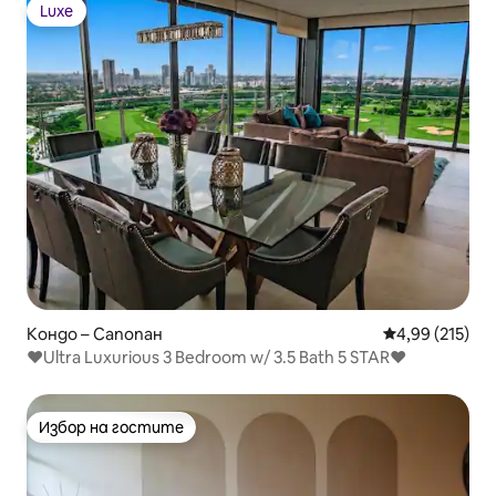
Luxe
Luxe
Кондо – Сапопан
Средна оценка
4,99 (215)
❤️Ultra Luxurious 3 Bedroom w/ 3.5 Bath 5 STAR❤️
Избор на гостите
Избор на гостите