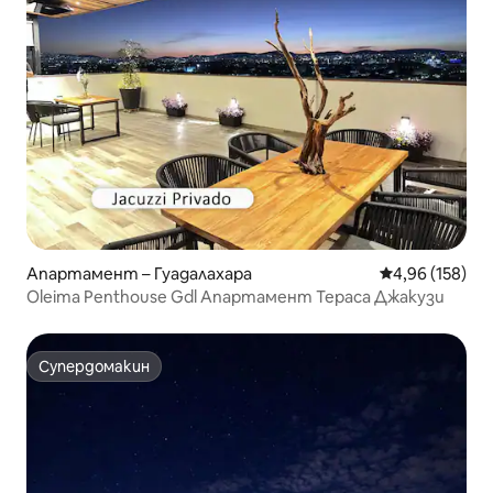
Апартамент – Гуадалахара
Средна оценка
4,96 (158)
Oleima Penthouse Gdl Апартамент Тераса Джакузи
Супердомакин
Супердомакин