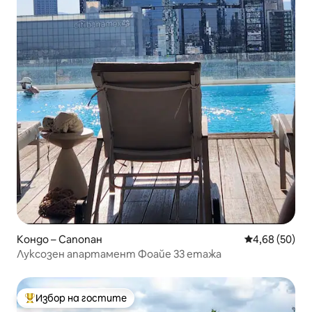
Кондо – Сапопан
Средна оценк
4,68 (50)
Луксозен апартамент Фоайе 33 етажа
Избор на гостите
Най-популярен избор на гостите