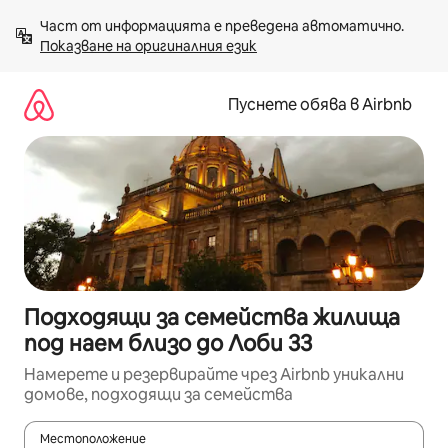
Пропускане
Част от информацията е преведена автоматично. 
към
Показване на оригиналния език
съдържанието
Пуснете обява в Airbnb
Подходящи за семейства жилища
под наем близо до Лоби 33
Намерете и резервирайте чрез Airbnb уникални
домове, подходящи за семейства
Местоположение