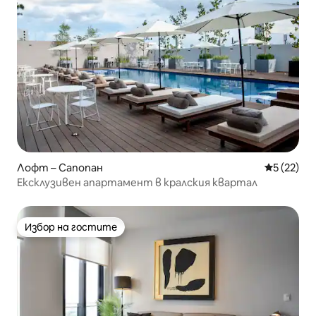
Лофт – Сапопан
Средна оц
5 (22)
Ексклузивен апартамент в кралския квартал
Избор на гостите
Избор на гостите