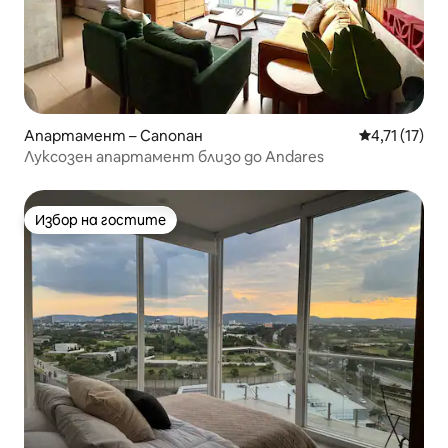
Апартамент – Сапопан
Средна оцен
4,71 (17)
Луксозен апартамент близо до Andares
Избор на гостите
Избор на гостите