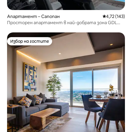
Апартамент – Сапопан
Средна оценка
4,72 (143)
Просторен апартамент в най-добрата зона GDL
Lobby33
Избор на гостите
Избор на гостите