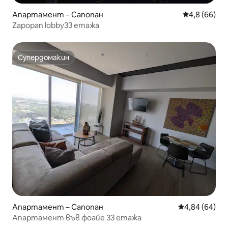
Апартамент – Сапопан
Средна оцен
4,8 (66)
Zapopan lobby33 етажа
Супердомакин
Супердомакин
Апартамент – Сапопан
Средна оценк
4,84 (64)
Апартамент във фоайе 33 етажа