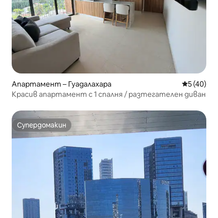
Апартамент – Гуадалахара
Средна оц
5 (40)
Красив апартамент с 1 спалня / разтегателен диван
Супердомакин
Супердомакин