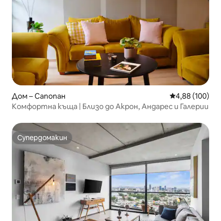
Дом – Сапопан
Средна оценка
4,88 (100)
Комфортна къща | Близо до Акрон, Андарес и Галерии
Супердомакин
Супердомакин