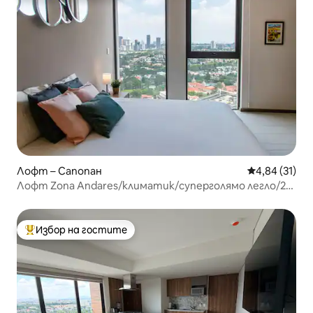
Лофт – Сапопан
Средна оценк
4,84 (31)
Лофт Zona Andares/климатик/суперголямо легло/22-
ри етаж
Избор на гостите
Най-популярен избор на гостите