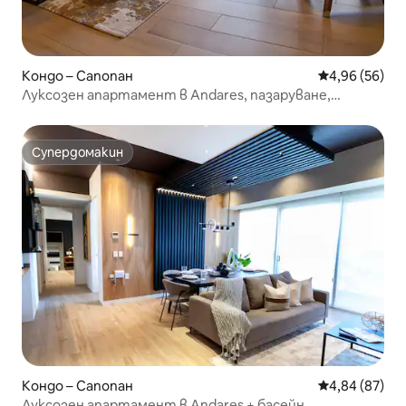
Кондо – Сапопан
Средна оценк
4,96 (56)
Луксозен апартамент в Andares, пазаруване,
инфинити басейн
Супердомакин
Супердомакин
Кондо – Сапопан
Средна оценк
4,84 (87)
Луксозен апартамент в Andares + басейн