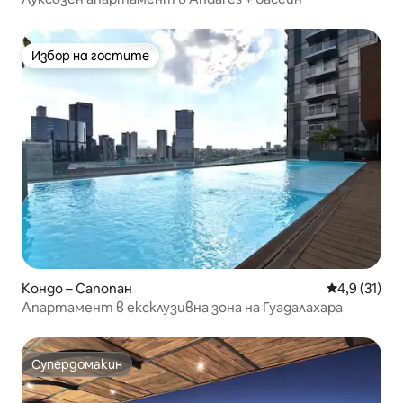
Избор на гостите
Избор на гостите
Кондо – Сапопан
Средна оцен
4,9 (31)
Апартамент в ексклузивна зона на Гуадалахара
Супердомакин
Супердомакин