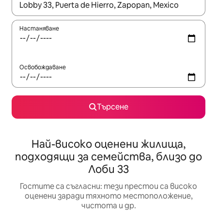
Когато резултатите се покажат, използвайте клавишите 
Настаняване
Освобождаване
Търсене
Най-високо оценени жилища,
подходящи за семейства, близо до
Лоби 33
Гостите са съгласни: тези престои са високо
оценени заради тяхното местоположение,
чистота и др.