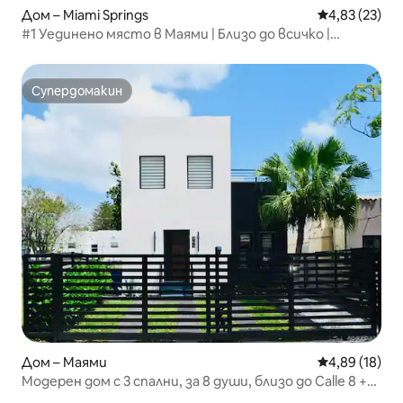
Дом – Miami Springs
Средна оценк
4,83 (23)
#1 Уединено място в Маями | Близо до всичко |
Побира 14 души
Супердомакин
Супердомакин
Дом – Маями
Средна оценк
4,89 (18)
Модерен дом с 3 спални, за 8 души, близо до Calle 8 +
бърз Wi-Fi