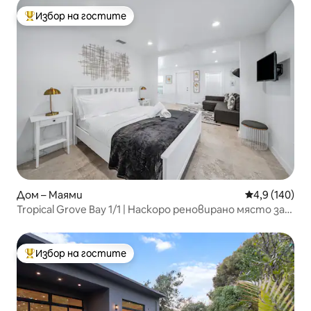
Избор на гостите
Най-популярен избор на гостите
Дом – Маями
Средна оценк
4,9 (140)
Tropical Grove Bay 1/1 | Наскоро реновирано място за
почивка
Избор на гостите
Най-популярен избор на гостите