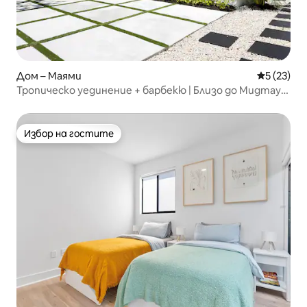
Дом – Маями
Средна оц
5 (23)
Тропическо уединение + барбекю | Близо до Мидтаун
| За 14 души
Избор на гостите
Избор на гостите