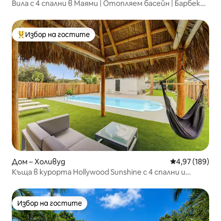
Вила с 4 спални в Маями | Отопляем басейн | Барбекю
| Близо до плаж
Избор на гостите
Най-популярен избор на гостите
Дом – Холивуд
Средна оценка
4,97 (189)
Къща в курорта Hollywood Sunshine с 4 спални и
хидромасажна вана
Избор на гостите
Избор на гостите