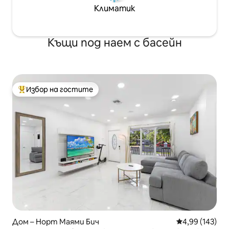
Климатик
Къщи под наем с басейн
Избор на гостите
Най-популярен избор на гостите
Дом – Норт Маями Бич
Средна оценка
4,99 (143)