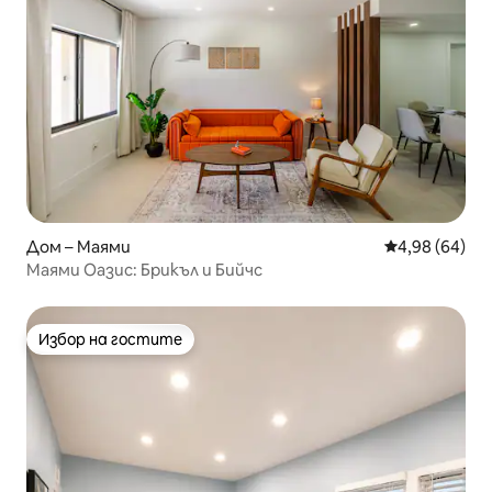
Дом – Маями
Средна оценк
4,98 (64)
Маями Оазис: Брикъл и Бийчс
Избор на гостите
Избор на гостите