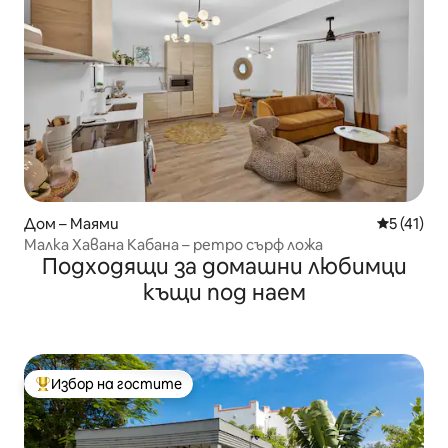
Дом – Маями
Средна оц
5 (41)
Малка Хавана Кабана – ретро сърф ложа
Подходящи за домашни любимци
къщи под наем
Избор на гостите
Най-популярен избор на гостите