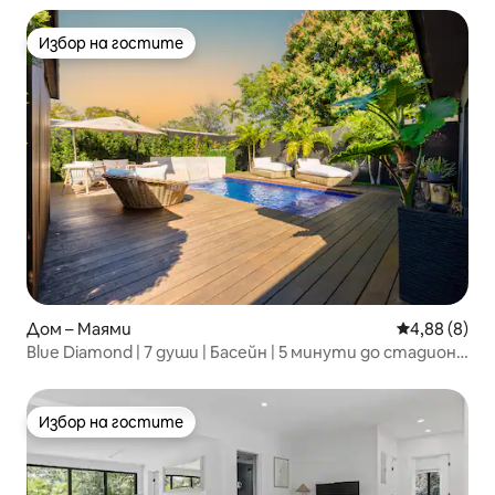
Избор на гостите
Избор на гостите
Дом – Маями
Средна оцен
4,88 (8)
Blue Diamond | 7 души | Басейн | 5 минути до стадион
NU | Барбекю
Избор на гостите
Избор на гостите