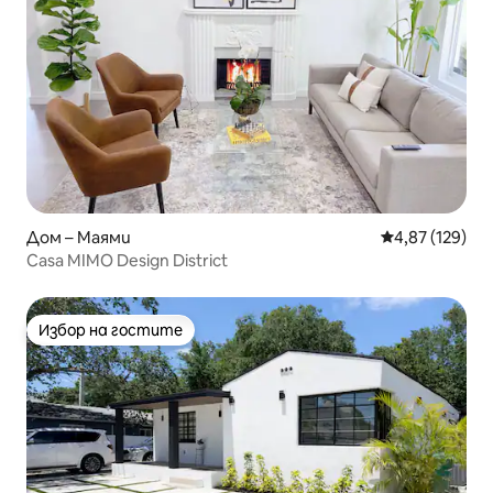
Дом – Маями
Средна оценка
4,87 (129)
Casa MIMO Design District
Избор на гостите
Избор на гостите