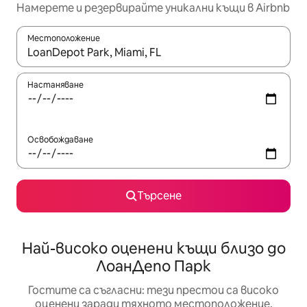
Намерете и резервирайте уникални къщи в Airbnb
Местоположение
Когато резултатите се покажат, използвайте клавишите 
Настаняване
Освобождаване
Търсене
Най-високо оценени къщи близо до
ЛоанДепо Парк
Гостите са съгласни: тези престои са високо
оценени заради тяхното местоположение,