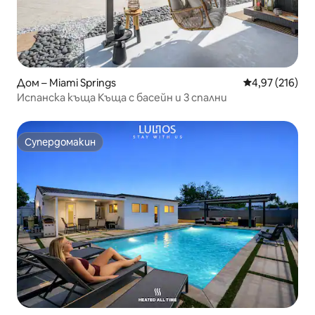
Дом – Miami Springs
Средна оценка
4,97 (216)
Испанска къща Къща с басейн и 3 спални
Супердомакин
Супердомакин