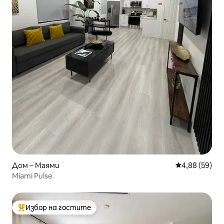
Дом – Маями
Средна оценк
4,88 (59)
Miami Pulse
Избор на гостите
Най-популярен избор на гостите