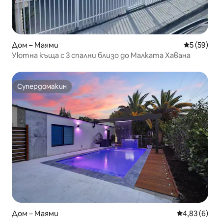
Дом – Маями
Средна оц
5 (59)
Уютна къща с 3 спални близо до Малката Хавана
Супердомакин
Супердомакин
Дом – Маями
Средна оцен
4,83 (6)