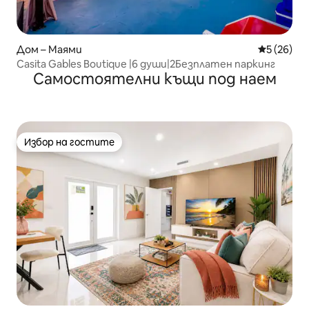
Дом – Маями
Средна оц
5 (26)
Casita Gables Boutique |6 души|2Безплатен паркинг
Самостоятелни къщи под наем
Избор на гостите
Избор на гостите