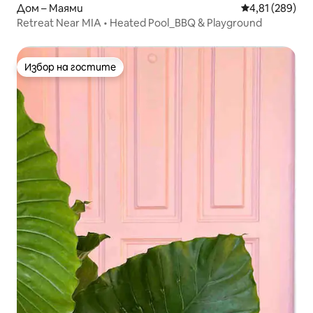
Дом – Маями
Средна оценка
4,81 (289)
Retreat Near MIA • Heated Pool_BBQ & Playground
Избор на гостите
Избор на гостите