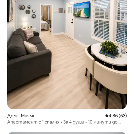
Дом – Маями
Средна оценк
4,86 (63)
Апартамент с 1 спалня • За 4 души • 10 минути до
пристанището • Пеша до LoanDepot