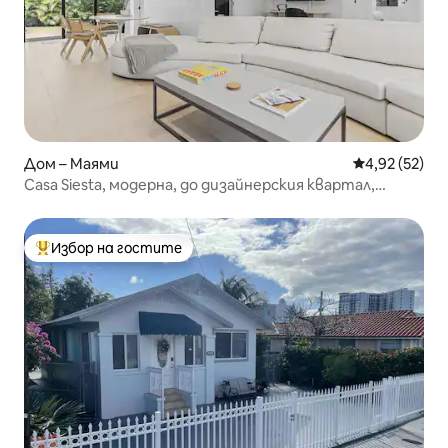
Дом – Маями
Средна оценк
4,92 (52)
Casa Siesta, модерна, до дизайнерския квартал,
хидромасажна вана
Избор на гостите
Най-популярен избор на гостите