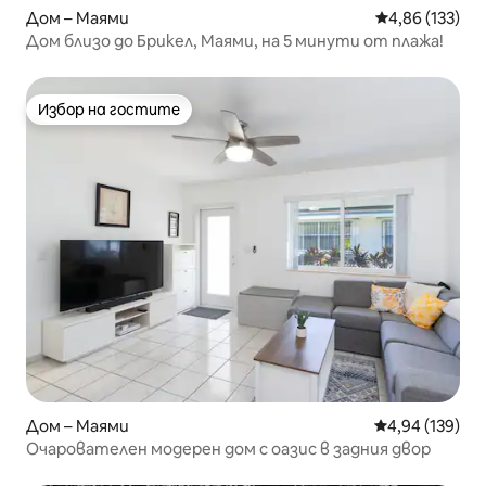
Дом – Маями
Средна оценка
4,86 (133)
Дом близо до Брикел, Маями, на 5 минути от плажа!
Избор на гостите
Избор на гостите
Дом – Маями
Средна оценка
4,94 (139)
Очарователен модерен дом с оазис в задния двор