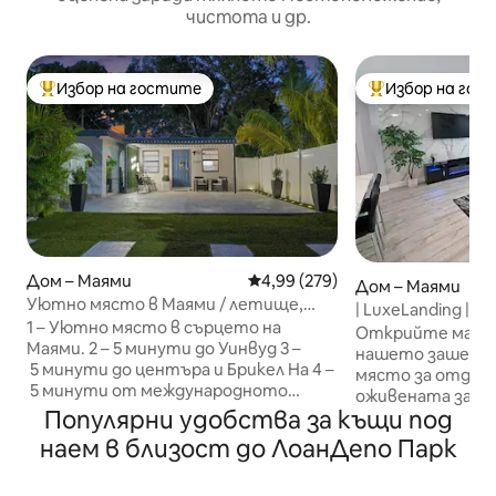
чистота и др.
Избор на гостите
Избор на гос
Най-популярен избор на гостите
Най-популярен 
Дом – Маями
Средна оценка: 4,99 от 5, 279
4,99 (279)
Дом – Маями
Уютно място в Маями / летище,
| LuxeLanding |
пристанище и Calle 8
1 – Уютно място в сърцето на
Басейн+Салон+
Открийте магия
Маями. 2 – 5 минути до Уинвуд 3 –
нашето зашеме
5 минути до центъра и Брикел На 4 –
място за отдих с
5 минути от международното
оживената запад
летище в Маями 5 – 10 минути до
Популярни удобства за къщи под
Хавана! Този пр
пристанището на Маями 6 -
отворена конце
наем в близост до ЛоанДепо Парк
Предназначено за 6 или по - малко
настани до 11 ду
гости (1 двойно легло , 1 двуетажно
елегантен хол, 
легло (пълно и единично),