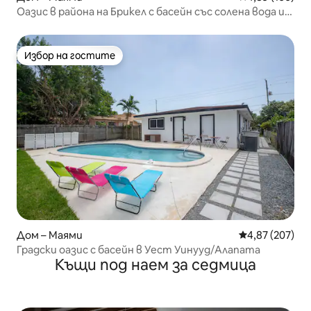
Оазис в района на Брикел с басейн със солена вода и
място за лагерен огън
Избор на гостите
Избор на гостите
Дом – Маями
Средна оценка
4,87 (207)
Градски оазис с басейн в Уест Уинууд/Алапата
Къщи под наем за седмица