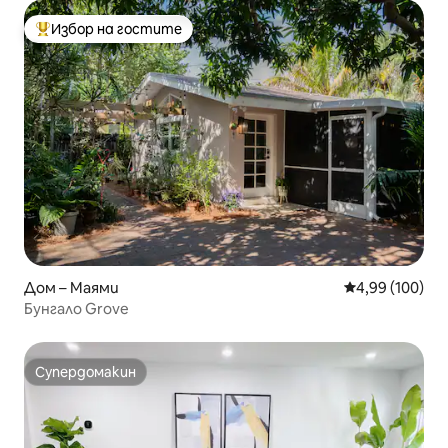
Избор на гостите
Най-популярен избор на гостите
Дом – Маями
Средна оценка
4,99 (100)
Бунгало Grove
Супердомакин
Супердомакин