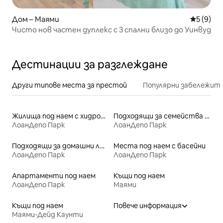
Дом – Маями
Средна о
5 (9)
Чисто нов частен дуплекс с 3 спални близо до Уинвуд
Дестинации за разглеждане
Други типове места за престой
Популярни забележит
Жилища под наем с хидромасажна вана
Подходящи за семейства места под наем
ЛоанДепо Парк
ЛоанДепо Парк
Подходящи за домашни любимци места под наем
Места под наем с басейни
ЛоанДепо Парк
ЛоанДепо Парк
Апартаменти под наем
Къщи под наем
ЛоанДепо Парк
Маями
Къщи под наем
Повече информация
Маями-Дейд Каунти