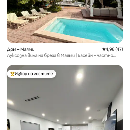
Дом – Маями
Средна оценк
4,98 (47)
Луксозна вила на брега в Маями | Басейн – частно
кейче
Избор на гостите
Най-популярен избор на гостите