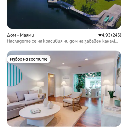
Дом – Маями
Средна оценка
4,93 (245)
Насладете се на красивия ни дом на забавен канал!
Хидромасажна вана!
Избор на гостите
Избор на гостите