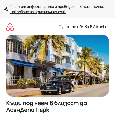
Пропускане
Част от информацията е преведена автоматично. 
към
Показване на оригиналния език
съдържанието
Пуснете обява в Airbnb
Къщи под наем в близост до
ЛоанДепо Парк