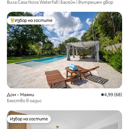
Вила Casa Nova Waterfall | Басейн | Вътрешен двор
Избор на гостите
Най-популярен избор на гостите
Дом – Маями
Средна оценк
4,99 (68)
Бягство в оазис
Избор на гостите
Избор на гостите