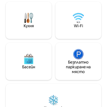
почистване • Просторна
почивка, помеще
всекидневна с аркадна игра •
двойно легло king
Високоскоростен Wi - Fi • Климатик
самостоятелно 
през цялото време Независимо дали
ваната, климати
планирате празник, служебно
прозорци! Насла
пътуване или почивка с приятели,
спокойствие ср
Кухня
Wi-Fi
този апартамент предлага
джунгла. Не про
перфектното съчетание на лукс и
съживено съкро
местоположение.
Безплатно
Басейн
паркиране на
място