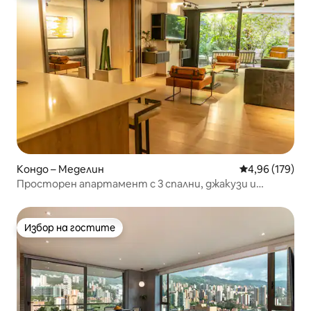
Кондо – Меделин
Средна оценка
4,96 (179)
Просторен апартамент с 3 спални, джакузи и
климатик | Provenza
Избор на гостите
Избор на гостите