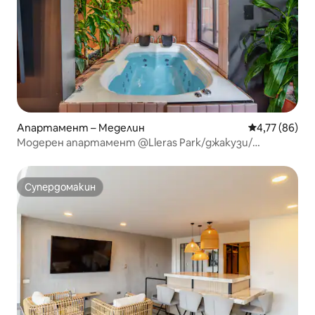
Апартамент – Меделин
Средна оценк
4,77 (86)
Модерен апартамент @Lleras Park/джакузи/
климатик/1 мин. до Прованса
Супердомакин
Супердомакин