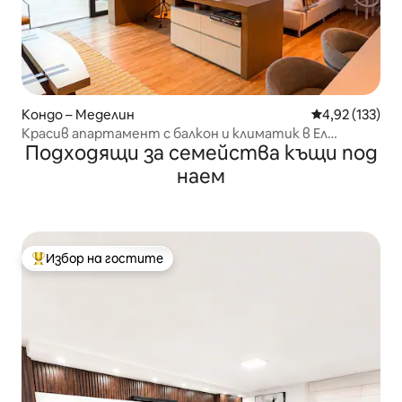
Кондо – Меделин
Средна оценка
4,92 (133)
Красив апартамент с балкон и климатик в Ел
Подходящи за семейства къщи под
Побладо
наем
Избор на гостите
Най-популярен избор на гостите