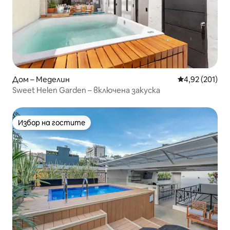
Дом – Меделин
Средна оценка
4,92 (201)
Sweet Helen Garden – включена закуска
Избор на гостите
Избор на гостите