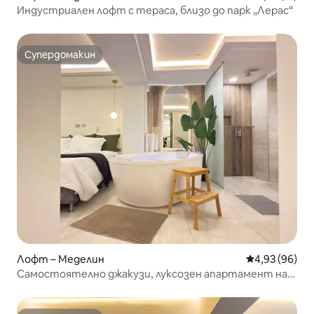
Индустриален лофт с тераса, близо до парк „Лерас“
Супердомакин
Супердомакин
Лофт – Меделин
Средна оценк
4,93 (96)
Самостоятелно джакузи, луксозен апартамент на
няколко крачки от Прованс