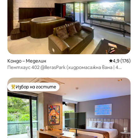
Кондо – Меделин
Средна оценк
4,9 (176)
Пентхаус 402 @llerasPark (хидромасажна вана | 4
стаи)
Избор на гостите
Най-популярен избор на гостите