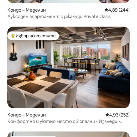
Кондо – Меделин
Средна оценка
4,89 (244)
Луксозен апартамент с джакузи Private Oasis
Избор на гостите
Най-популярен избор на гостите
Кондо – Меделин
Средна оценка
4,93 (252)
Комфортно и уютно място с 2 спални • Изгледи •
Климатик • Самостоятелно джакузи • Ел Побладо