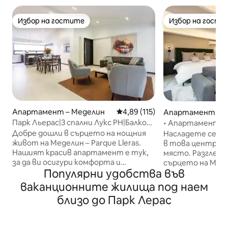
Избор на гостите
Избор на гости
Избор на гостите
Избор на гости
Апартамент – Меделин
Средна оценка: 4,89 от 5, 11
4,89 (115)
Апартамент – 
Парк Льерас|3 спални Лукс PH|Балкон|
• Апартамент в
Климатик|Най-добър Wi-Fi|
Побладо• Климат
Добре дошли в сърцето на нощния
Насладете се на
живот на Меделин – Parque Lleras.
в това централ
Нашият красив апартамент е тук,
място. Разгледа
за да ви осигури комфорта и
сърцето на Мед
Популярни удобства във
удобствата, от които се
пред Parque del 
нуждаете, за да се насладите на най-
напълно ремонт
ваканционните жилища под наем
доброто изживяване, което
пространство. 
близо до Парк Лерас
Меделин може да предложи. • На
на града и се п
1 пресечка от Parque Lleras • Гъвкави
обстановка. Нас
правила за посетители • Ежедневно
просторни зони