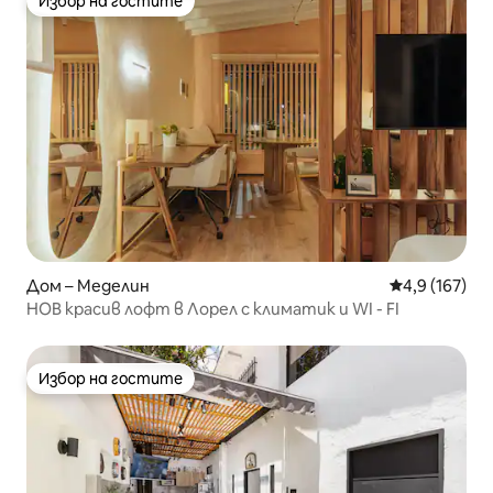
Избор на гостите
Избор на гостите
Дом – Меделин
Средна оценк
4,9 (167)
НОВ красив лофт в Лорел с климатик и WI - FI
Избор на гостите
Избор на гостите