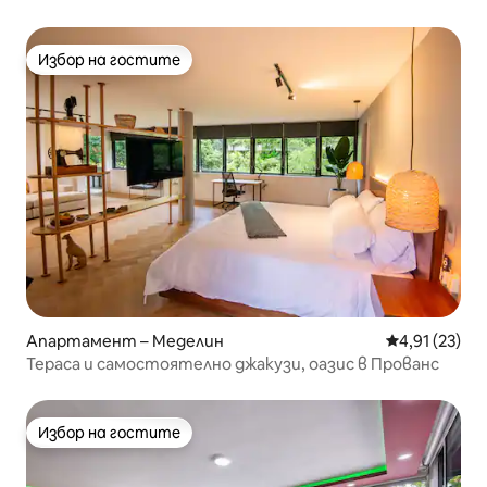
самостоятелно♥ настаняване
Избор на гостите
Избор на гостите
Апартамент – Меделин
Средна оценк
4,91 (23)
Тераса и самостоятелно джакузи, оазис в Прованс
Избор на гостите
Избор на гостите