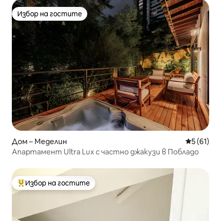
Избор на гостите
Избор на гостите
Дом – Меделин
Средна оц
5 (61)
Апартамент Ultra Lux с частно джакузи в Побладо
Избор на гостите
Най-популярен избор на гостите