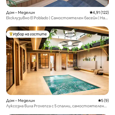
Дом – Меделин
Средна оценка
4,91 (122)
Ексклузивно El Poblado | Самостоятелен басейн | Най-
добро местоположение
Избор на гостите
Най-популярен избор на гостите
Дом – Меделин
Средна о
5 (9)
Луксозна вила Provenza с 5 спални, самостоятелен
басейн и климатик