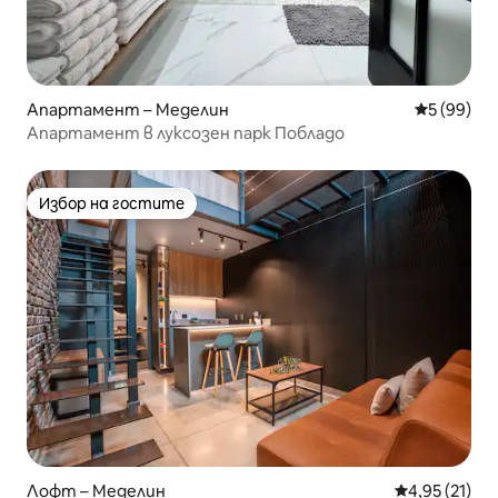
Апартамент – Меделин
Средна оц
5 (99)
Апартамент в луксозен парк Побладо
Избор на гостите
Избор на гостите
Лофт – Меделин
Средна оценк
4,95 (21)