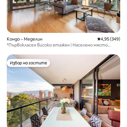
Кондо – Меделин
Средна оценка
4,95 (349)
*Първокласен високо етажен | Населено място
близо до Парк Лерас*
Избор на гостите
Избор на гостите