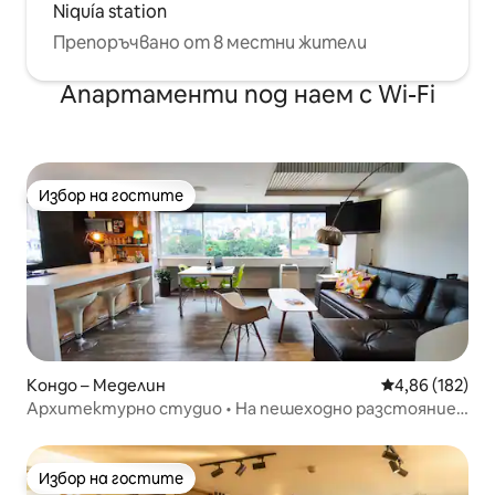
Niquía station
Препоръчвано от 8 местни жители
Апартаменти под наем с Wi-Fi
Избор на гостите
Избор на гостите
Кондо – Меделин
Средна оценка
4,86 (182)
Архитектурно студио • На пешеходно разстояние
от Provenza • Оптични влакна
Избор на гостите
Избор на гостите