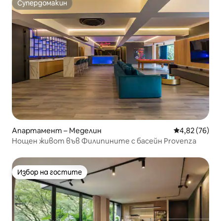
Супердомакин
Супердомакин
Апартамент – Меделин
Средна оценк
4,82 (76)
Нощен живот във Филипините с басейн Provenza
Избор на гостите
Избор на гостите