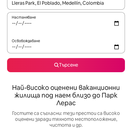
Когато резултатите се покажат, използвайте клавишите 
Настаняване
Освобождаване
Търсене
Най-високо оценени ваканционни
жилища под наем близо до Парк
Лерас
Гостите са съгласни: тези престои са високо
оценени заради тяхното местоположение,
чистота и др.