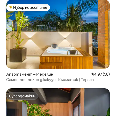
Избор на гостите
Най-популярен избор на гостите
Апартамент – Меделин
Средна оценк
4,97 (58)
Самостоятелно джакузи | Климатик | Тераса |
Самостоятелно настаняване
Супердомакин
Супердомакин