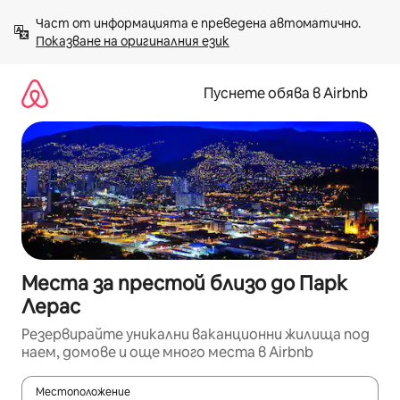
Пропускане
Част от информацията е преведена автоматично. 
към
Показване на оригиналния език
съдържанието
Пуснете обява в Airbnb
Места за престой близо до Парк
Лерас
Резервирайте уникални ваканционни жилища под
наем, домове и още много места в Airbnb
Местоположение