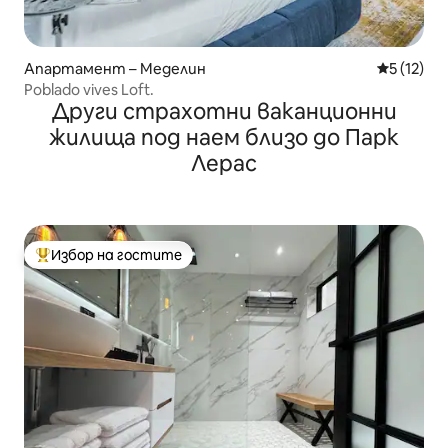
Апартамент – Меделин
Средна оц
5 (12)
Poblado vives Loft.
Други страхотни ваканционни
жилища под наем близо до Парк
Лерас
Избор на гостите
Най-популярен избор на гостите