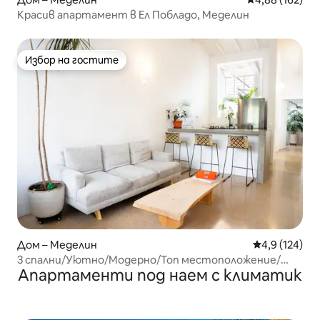
Красив апартамент в Ел Побладо, Меделин
Избор на гостите
Избор на гостите
Дом – Меделин
Средна оценк
4,9 (124)
3 спални/Уютно/Модерно/Топ местоположение/
Апартаменти под наем с климатик
Побладо/Квартал за разходки