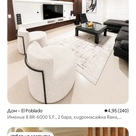
Дом – El Poblado
Средна оценка
4,95 (240)
Имение 8 BR-6000 S.F., 2 бара, хидромасажна вана,
барбекю и климатик