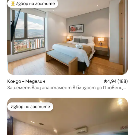
Избор на гостите
Най-популярен избор на гостите
Кондо – Меделин
Средна оценка
4,94 (188)
Зашеметяващ апартамент в близост до Провенца
с климатик и охрана
Избор на гостите
Избор на гостите