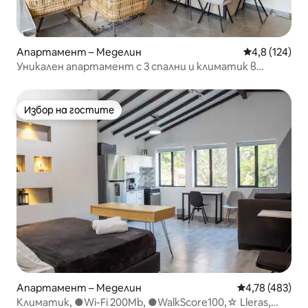
Апартамент – Меделин
Средна оценк
4,8 (124)
Уникален апартамент с 3 спални и климатик в
сърцето на Провенца
Избор на гостите
Избор на гостите
Апартамент – Меделин
Средна оценка
4,78 (483)
Климатик, ●Wi-Fi 200Mb, ●WalkScore100,☆ Lleras,