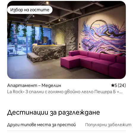
Избор на гостите
Избор на гостите
Апартамент – Меделин
Средна оц
5 (24)
La Rock• 3 спални с голямо двойно легло Пещера Б +
джакузи близо до Лерас
Дестинации за разглеждане
Други типове места за престой
Популярни забележит