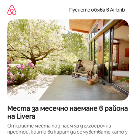
Пропускане
към
Пуснете обява в Airbnb
съдържанието
Места за месечно наемане в района
на Livera
Открийте места под наем за дългосрочни
престои, които ви карат да се чувствате като у