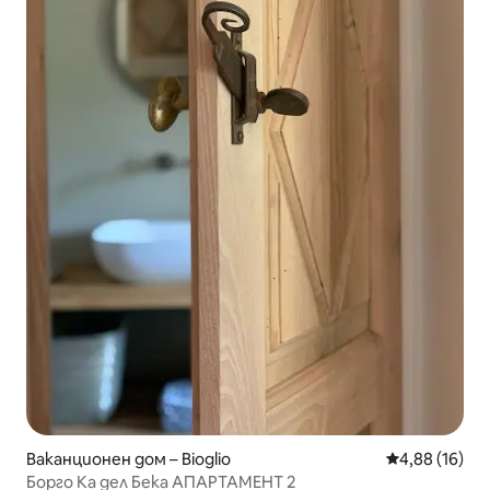
Ваканционен дом – Bioglio
Средна оценк
4,88 (16)
Борго Ка дел Бека АПАРТАМЕНТ 2