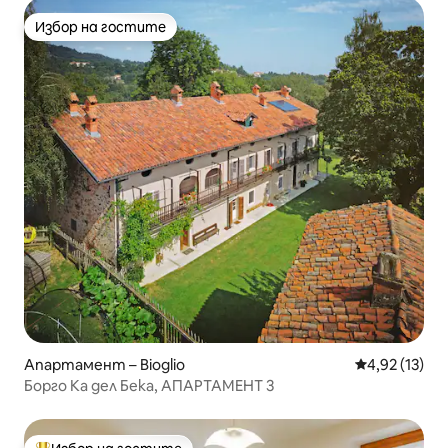
Избор на гостите
Избор на гостите
Апартамент – Bioglio
Средна оценк
4,92 (13)
Борго Ка дел Бека, АПАРТАМЕНТ 3