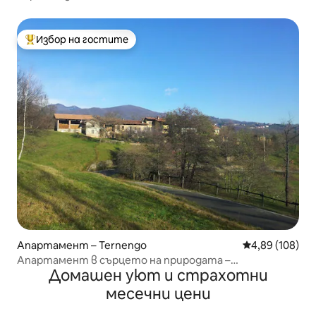
Избор на гостите
Най-популярен избор на гостите
Апартамент – Ternengo
Средна оценка
4,89 (108)
Апартамент в сърцето на природата –
Домашен уют и страхотни
спокойствие и релакс
месечни цени