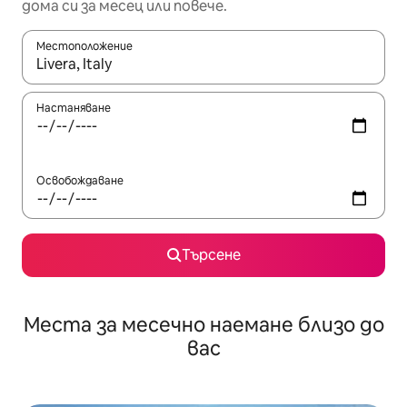
дома си за месец или повече.
Местоположение
Когато резултатите се покажат, използвайте клавишите 
Настаняване
Освобождаване
Търсене
Места за месечно наемане близо до
вас