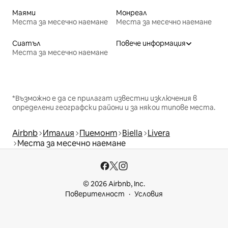
Маями
Монреал
Места за месечно наемане
Места за месечно наемане
Сиатъл
Повече информация
Места за месечно наемане
*Възможно е да се прилагат известни изключения в
определени географски райони и за някои типове места.
Airbnb
Италия
Пиемонт
Biella
Livera
Места за месечно наемане
© 2026 Airbnb, Inc.
Поверителност
Условия