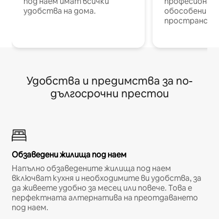
под наем имат всички
професионалис
удобства на дома.
обособени р
пространств
Удобства и предимства за по-
дългосрочни престои
Обзаведени жилища под наем
Напълно обзаведените жилища под наем
включват кухня и необходимите ви удобства, за
да живеете удобно за месец или повече. Това е
перфектната алтернатива на преотдаването
под наем.