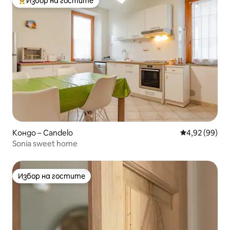
Избор на гостите
Най-популярен избор на гостите
Кондо – Candelo
Средна оценк
4,92 (99)
Sonia sweet home
Избор на гостите
Избор на гостите