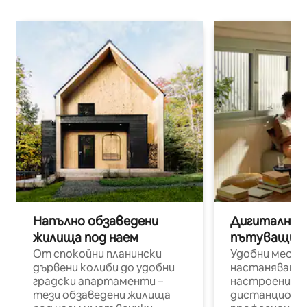
Напълно обзаведени
Дигитални н
жилища под наем
пътуващи п
От спокойни планински
Удобни места
дървени колиби до удобни
настаняване 
градски апартаменти –
настроени и
тези обзаведени жилища
дистанционн