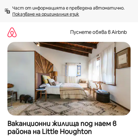
Пропускане
Част от информацията е преведена автоматично. 
към
Показване на оригиналния език
съдържанието
Пуснете обява в Airbnb
Ваканционни жилища под наем в
района на Little Houghton