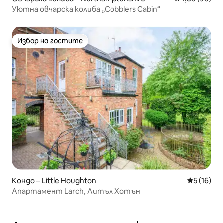
Уютна овчарска колиба „Cobblers Cabin“
Избор на гостите
Избор на гостите
Кондо – Little Houghton
Средна оц
5 (16)
Апартамент Larch, Литъл Хотън