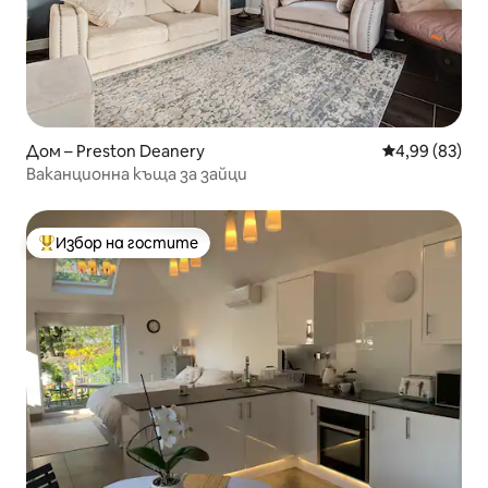
Дом – Preston Deanery
Средна оценк
4,99 (83)
Ваканционна къща за зайци
Избор на гостите
Най-популярен избор на гостите