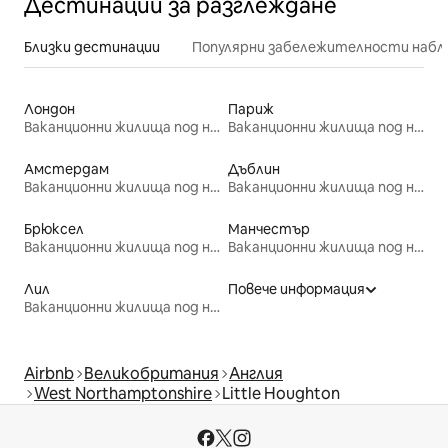
Дестинации за разглеждане
Близки дестинации
Популярни забележителности набл
Лондон
Париж
Ваканционни жилища под наем
Ваканционни жилища под наем
Амстердам
Дъблин
Ваканционни жилища под наем
Ваканционни жилища под наем
Брюксел
Манчестър
Ваканционни жилища под наем
Ваканционни жилища под наем
Лил
Повече информация
Ваканционни жилища под наем
Airbnb
Великобритания
Англия
West Northamptonshire
Little Houghton