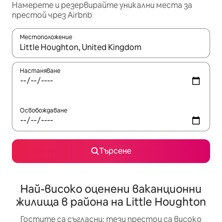
Намерете и резервирайте уникални места за
престой чрез Airbnb
Местоположение
Когато резултатите се покажат, използвайте клавишите 
Настаняване
Освобождаване
Търсене
Най-високо оценени ваканционни
жилища в района на Little Houghton
Гостите са съгласни: тези престои са високо