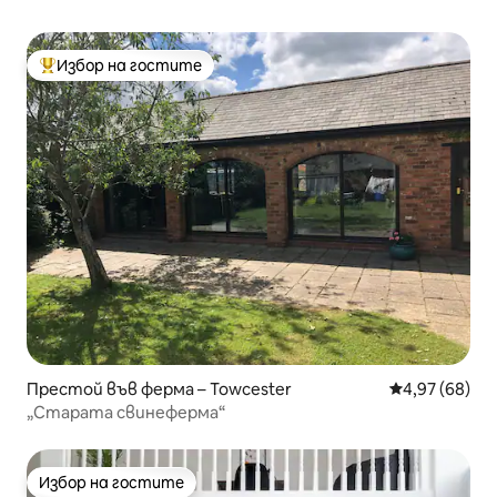
Избор на гостите
Най-популярен избор на гостите
Престой във ферма – Towcester
Средна оценк
4,97 (68)
„Старата свинеферма“
Избор на гостите
Избор на гостите