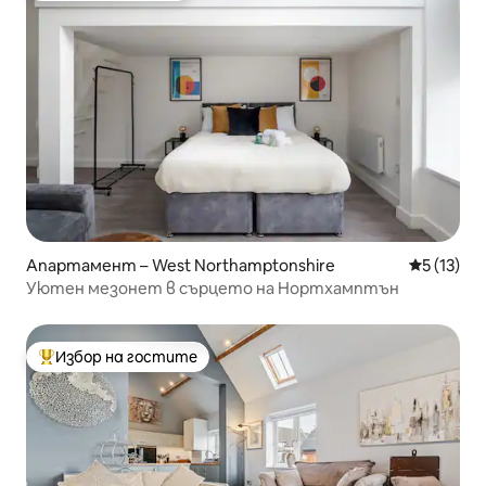
Апартамент – West Northamptonshire
Средна оц
5 (13)
Уютен мезонет в сърцето на Нортхамптън
Избор на гостите
Най-популярен избор на гостите