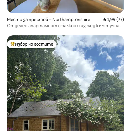
Място за престой – Northamptonshire
Средна оценк
4,99 (77)
Отделен апартамент с балкон и изглед към тучна
градина
Избор на гостите
Най-популярен избор на гостите