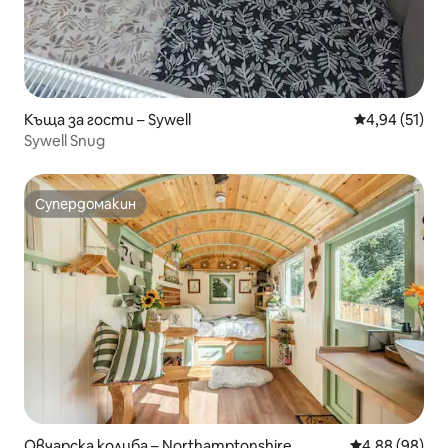
Къща за гости – Sywell
Средна оценк
4,94 (51)
Sywell Snug
Супердомакин
Супердомакин
Овчарска колиба – Northamptonshire
Средна оценк
4,88 (98)