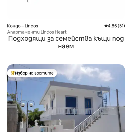
Кондо – Lindos
Средна оценк
4,86 (51)
Апартаменти Lindos Heart
Подходящи за семейства къщи под
наем
Избор на гостите
Най-популярен избор на гостите