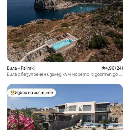
Вила – Faliraki
Средна оценк
4,96 (24)
Вила с безупречен изглед към морето, с достъп до 5-
звезден курорт
Избор на гостите
Най-популярен избор на гостите