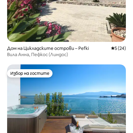
Дом на Цикладските острови – Pefki
Средна оц
5 (24)
Вила Анна, Пефкос (Линдос)
Избор на гостите
Избор на гостите