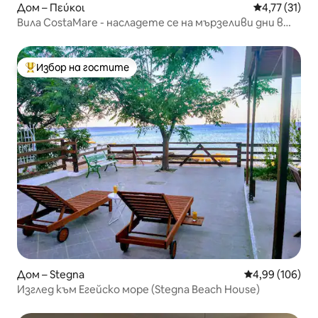
Дом – Πεύκοι
Средна оценк
4,77 (31)
Вила CostaMare - насладете се на мързеливи дни в
частния басейн
Избор на гостите
Най-популярен избор на гостите
Дом – Stegna
Средна оценка
4,99 (106)
Изглед към Егейско море (Stegna Beach House)