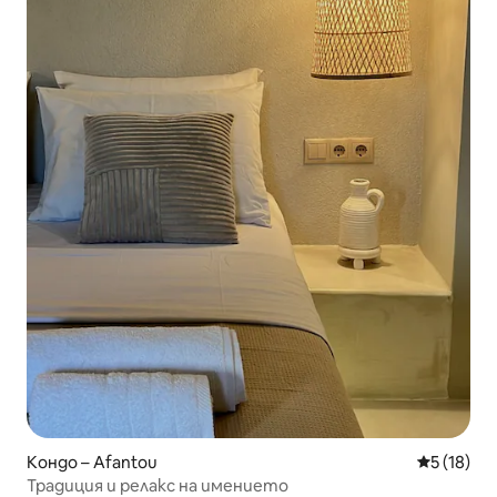
Кондо – Afantou
Средна оц
5 (18)
Традиция и релакс на имението