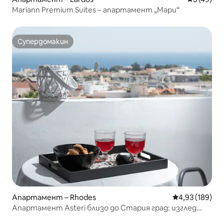
Mariann Premium Suites – апартамент „Мари“
Супердомакин
Супердомакин
Апартамент – Rhodes
Средна оценка
4,93 (189)
Апартамент Asteri близо до Стария град: изглед
към морето, 2 балкона.