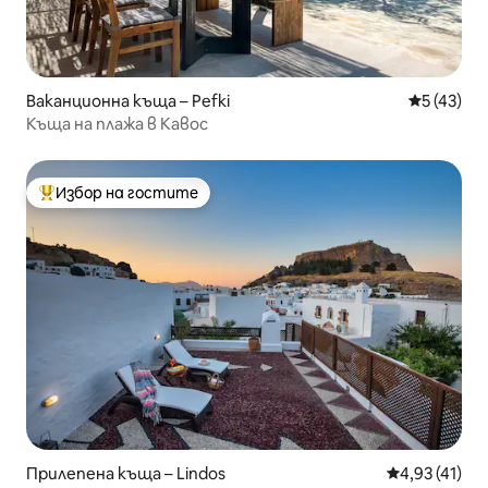
Ваканционна къща – Pefki
Средна оц
5 (43)
Къща на плажа в Кавос
Избор на гостите
Най-популярен избор на гостите
Прилепена къща – Lindos
Средна оценк
4,93 (41)