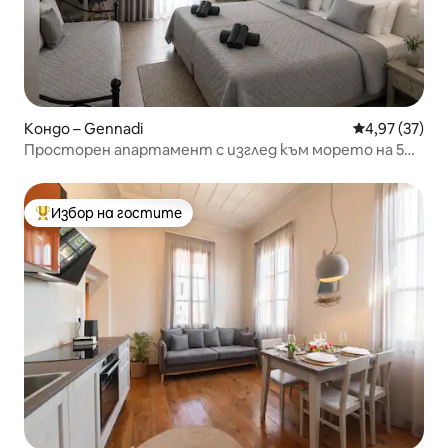
Кондо – Gennadi
Средна оценк
4,97 (37)
Просторен апартамент с изглед към морето на 5
минути от плажа
Избор на гостите
Най-популярен избор на гостите