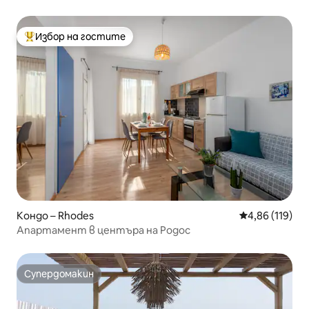
Избор на гостите
Най-популярен избор на гостите
Кондо – Rhodes
Средна оценка
4,86 (119)
Апартамент в центъра на Родос
Супердомакин
Супердомакин