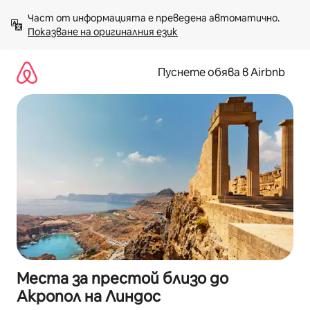
Пропускане
Част от информацията е преведена автоматично. 
към
Показване на оригиналния език
съдържанието
Пуснете обява в Airbnb
Места за престой близо до
Акропол на Линдос