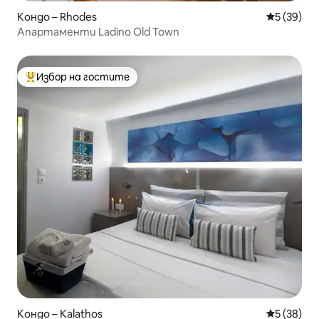
Кондо – Rhodes
Средна оц
5 (39)
Апартаменти Ladino Old Town
Избор на гостите
Най-популярен избор на гостите
Кондо – Kalathos
Средна оц
5 (38)