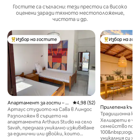
Гостите са съгласни: тези престои са високо
оценени заради тяхното местоположение,
чистота и др.
Избор на гостите
Избор на гос
Най-популярен избор на гостите
Най-популярен 
Апартамент за гости – Li
Средна оценка: 4,98 от 5, 52
4,98 (52)
Прилепена къща 
ndos
Артаус студиото на Сава в Линдос
u
Традиционна къща
Разположен в сърцето на
Хелиарети е час
апартамента Arthaus Studio на село
семейство пове
Savah, предлага уникално изживяване
100&nbsp;години
за единични или двойки, които
уникалния си ха
обичат изискани заведения за