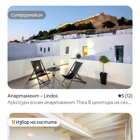
Супердомакин
Супердомакин
Апартамент – Lindos
Средна оц
5 (12)
Луксозен голям апартамент Thea в центъра на село
Линдос
Избор на гостите
Най-популярен избор на гостите