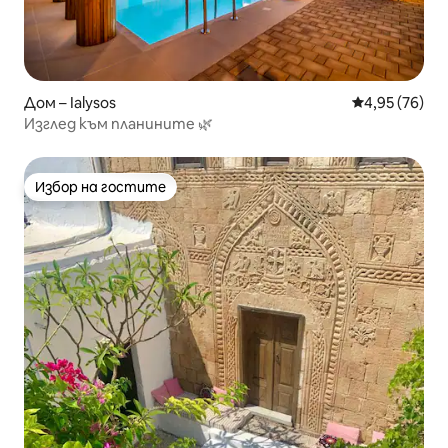
Дом – Ialysos
Средна оценк
4,95 (76)
Изглед към планините 🌿
Избор на гостите
Избор на гостите