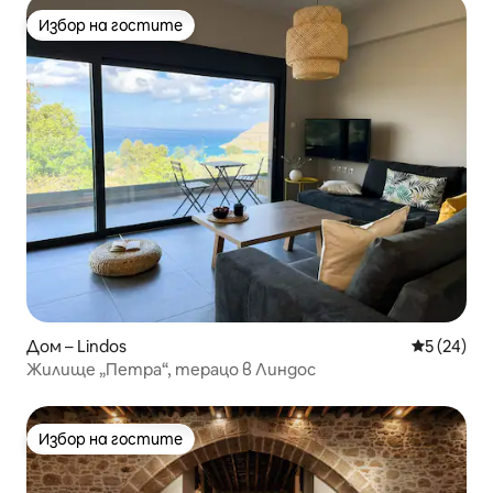
Избор на гостите
Избор на гостите
Дом – Lindos
Средна оц
5 (24)
Жилище „Петра“, терацо в Линдос
Избор на гостите
Избор на гостите