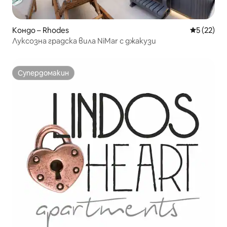
Кондо – Rhodes
Средна оц
5 (22)
Луксозна градска вила NiMar с джакузи
Супердомакин
Супердомакин