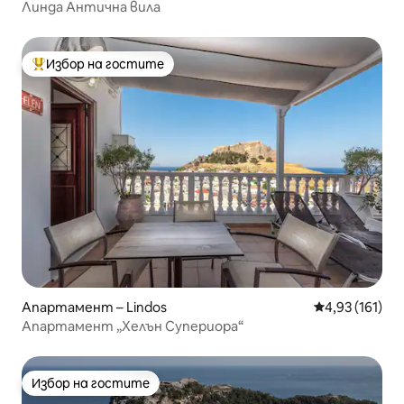
Линда Антична вила
Избор на гостите
Най-популярен избор на гостите
Апартамент – Lindos
Средна оценка
4,93 (161)
Апартамент „Хелън Супериора“
Избор на гостите
Избор на гостите