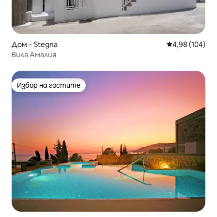
Дом – Stegna
Средна оценка
4,98 (104)
Вила Амалия
Избор на гостите
Избор на гостите