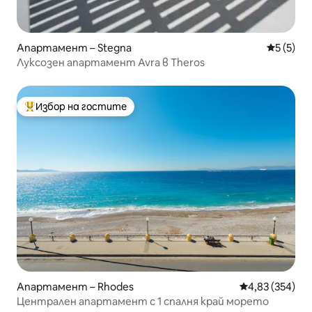
Апартамент – Stegna
Средна о
5 (5)
Луксозен апартамент Avra в Theros
Избор на гостите
Най-популярен избор на гостите
Апартамент – Rhodes
Средна оценка
4,83 (354)
Централен апартамент с 1 спалня край морето