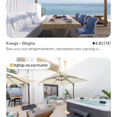
Кондо – Stegna
Средна оценк
4,82 (74)
Бял или син апартамент, неограничен изглед и
джакузи
Избор на гостите
Най-популярен избор на гостите