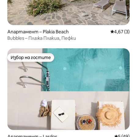
Апартамент – Plakia Beach
Средна оцен
4,67 (3)
Bubbles – Плажа Плакиа, Пефки
Избор на гостите
Избор на гостите
Апартамент – Lardos
Средна оц
5 (49)