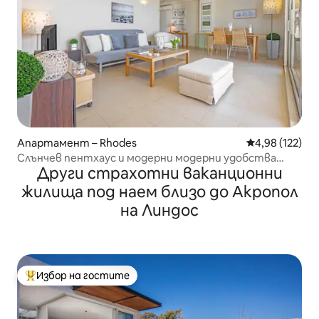
Апартамент – Rhodes
Средна оценка
4,98 (122)
Слънчев пентхаус и модерни модерни удобства
Други страхотни ваканционни
Изглед към ★ морето ★
жилища под наем близо до Акропол
на Линдос
Избор на гостите
Най-популярен избор на гостите