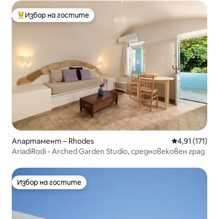
Избор на гостите
Най-популярен избор на гостите
Апартамент – Rhodes
Средна оценк
4,91 (171)
AriadiRodi - Arched Garden Studio, средновековен град
Избор на гостите
Избор на гостите