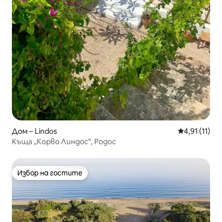
Дом – Lindos
Средна оцен
4,91 (11)
Къща „Корво Линдос“, Родос
Избор на гостите
Избор на гостите