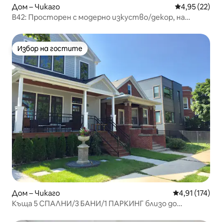
Дом – Чикаго
Средна оценк
4,95 (22)
B42: Просторен с модерно изкуство/декор, на
минути от центъра
Избор на гостите
Избор на гостите
Дом – Чикаго
Средна оценка
4,91 (174)
Къща 5 СПАЛНИ/3 БАНИ/1 ПАРКИНГ близо до
центъра и езерото