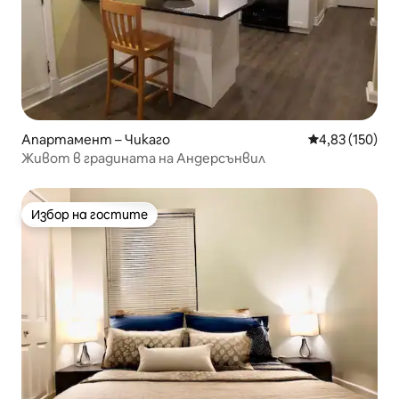
Апартамент – Чикаго
Средна оценка
4,83 (150)
Живот в градината на Андерсънвил
Избор на гостите
Избор на гостите