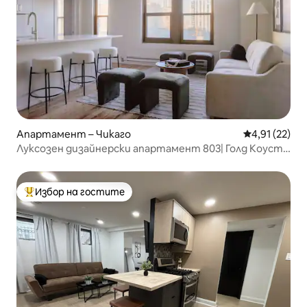
Апартамент – Чикаго
Средна оценк
4,91 (22)
Луксозен дизайнерски апартамент 803| Голд Коуст/
Олд Таун
Избор на гостите
Най-популярен избор на гостите