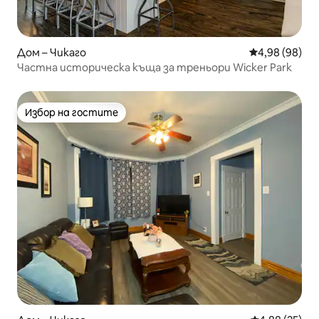
Дом – Чикаго
Средна оценк
4,98 (98)
Частна историческа къща за треньори Wicker Park
Избор на гостите
Избор на гостите