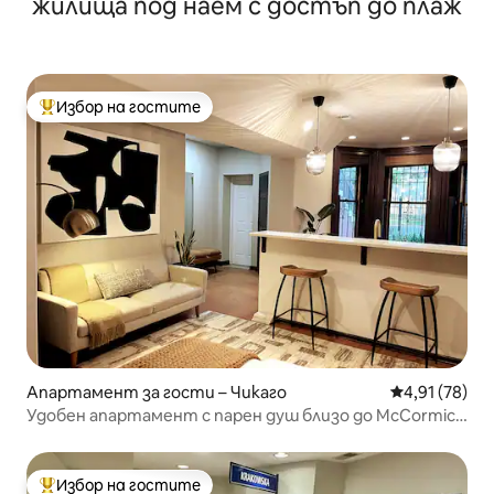
жилища под наем с достъп до плаж
Избор на гостите
Най-популярен избор на гостите
Апартамент за гости – Чикаго
Средна оценк
4,91 (78)
Удобен апартамент с парен душ близо до McCormick
Place
Избор на гостите