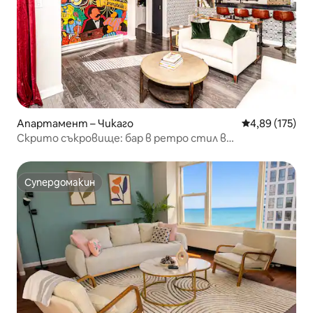
Апартамент – Чикаго
Средна оценка
4,89 (175)
Скрито съкровище: бар в ретро стил в
историческия Бронзвил
Супердомакин
Супердомакин