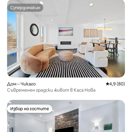
Супердомакин
Супердомакин
Дом – Чикаго
Средна оцен
4,9 (80)
Съвременен градски живот в Каса Нова
Избор на гостите
Избор на гостите