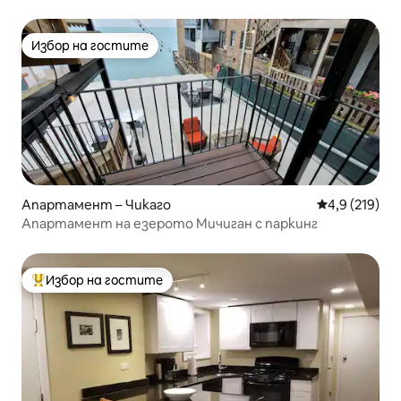
пешеходно разстояние от езерото и кафенетата
Избор на гостите
Избор на гостите
Апартамент – Чикаго
Средна оценк
4,9 (219)
Апартамент на езерото Мичиган с паркинг
Избор на гостите
Най-популярен избор на гостите