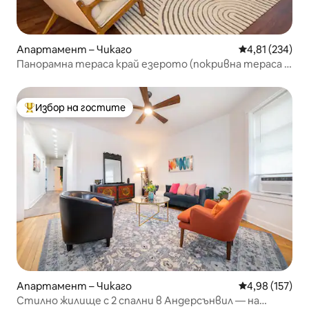
Апартамент – Чикаго
Средна оценка
4,81 (234)
Панорамна тераса край езерото (покривна тераса •
фитнес зала)
Избор на гостите
Най-популярен избор на гостите
Апартамент – Чикаго
Средна оценка
4,98 (157)
Стилно жилище с 2 спални в Андерсънвил — на