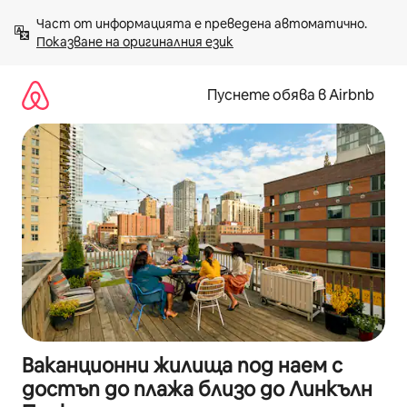
Пропускане
Част от информацията е преведена автоматично. 
към
Показване на оригиналния език
съдържанието
Пуснете обява в Airbnb
Ваканционни жилища под наем с
достъп до плажа близо до Линкълн