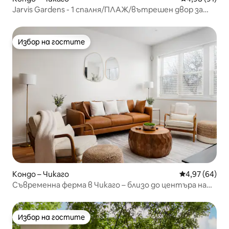
Jarvis Gardens - 1 спалня/ПЛАЖ/вътрешен двор за
вино/огнище
Избор на гостите
Избор на гостите
Кондо – Чикаго
Средна оценк
4,97 (64)
Съвременна ферма в Чикаго – близо до центъра на
Чикаго
Избор на гостите
Избор на гостите