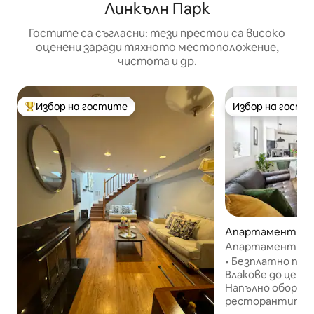
Линкълн Парк
Гостите са съгласни: тези престои са високо
оценени заради тяхното местоположение,
чистота и др.
Избор на гостите
Избор на гости
Най-популярен избор на гостите
Избор на гости
Апартамент – Ч
Апартамент Blue
– безплатно пар
• Безплатно парк
Влакове до центъ
Напълно оборудвана
ресторантите и