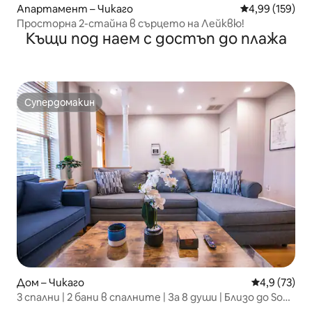
Апартамент – Чикаго
Средна оценка
4,99 (159)
Просторна 2-стайна в сърцето на Лейквю!
Къщи под наем с достъп до плажа
Супердомакин
Супердомакин
Дом – Чикаго
Средна оцен
4,9 (73)
3 спални | 2 бани в спалните | За 8 души | Близо до Sox
и McCormick