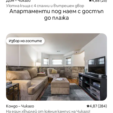
Дом – Чикаго
Средна оценк
4,88 (25)
Уютна къща с 4 спални и вътрешен двор
Апартаменти под наем с достъп
до плажа
Избор на гостите
Избор на гостите
Кондо – Чикаго
Средна оценка
4,87 (284)
На един хвърлей от южния кампус на Чикаго!