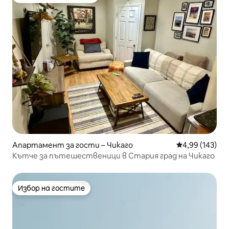
Най-популярен избор на гостите
Апартамент за гости – Чикаго
Средна оценка
4,99 (143)
Кътче за пътешественици в Стария град на Чикаго
Избор на гостите
Избор на гостите