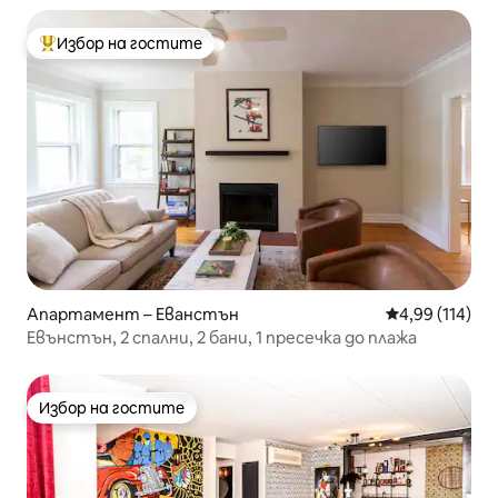
Избор на гостите
Най-популярен избор на гостите
Апартамент – Еванстън
Средна оценка
4,99 (114)
Евънстън, 2 спални, 2 бани, 1 пресечка до плажа
Избор на гостите
Избор на гостите