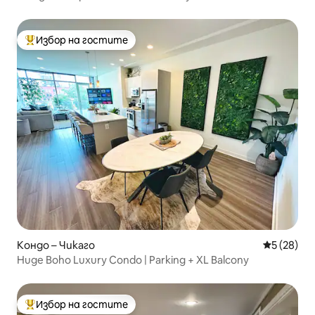
Избор на гостите
Най-популярен избор на гостите
Кондо – Чикаго
Средна оц
5 (28)
Huge Boho Luxury Condo | Parking + XL Balcony
Избор на гостите
Най-популярен избор на гостите