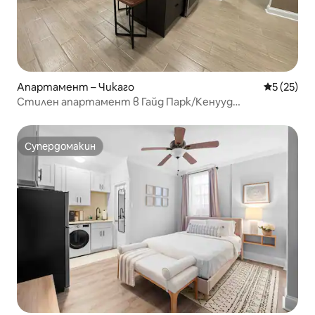
Апартамент – Чикаго
Средна оц
5 (25)
Стилен апартамент в Гайд Парк/Кенууд
Браунстоун Гардън
Супердомакин
Супердомакин