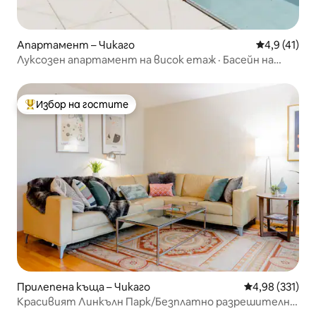
Апартамент – Чикаго
Средна оцен
4,9 (41)
Луксозен апартамент на висок етаж · Басейн на
покрива + гледки
Избор на гостите
Най-популярен избор на гостите
Прилепена къща – Чикаго
Средна оценка
4,98 (331)
Красивият Линкълн Парк/Безплатно разрешително
за паркиране в Де Пол