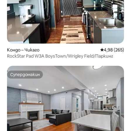
Кондо – Чикаго
Средна оценка
4,98 (265)
RockStar Pad W3A BoysTown/Wrigley Field/Паркинг
Супердомакин
Супердомакин