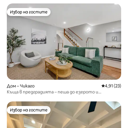
Избор на гостите
Избор на гостите
Дом – Чикаго
Средна оценк
4,91 (23)
Къща в предградията – пеша до езерото и
червената линия
Избор на гостите
Избор на гостите