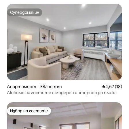
Супердомакин
Супердомакин
Апартамент – Еванстън
Средна оценк
4,67 (18)
Любимо на гостите с модерен интериор до плажа
Избор на гостите
Избор на гостите