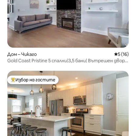
Дом – Чикаго
Средна оц
5 (16)
Gold Coast Pristine 5 спални|3,5 бани| Вътрешен двор|
Паркинг
Избор на гостите
Най-популярен избор на гостите