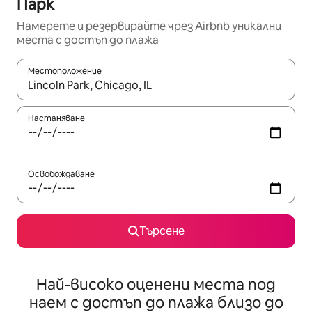
Парк
Намерете и резервирайте чрез Airbnb уникални
места с достъп до плажа
Местоположение
Когато резултатите се покажат, използвайте клавишите 
Настаняване
Освобождаване
Търсене
Най-високо оценени места под
наем с достъп до плажа близо до