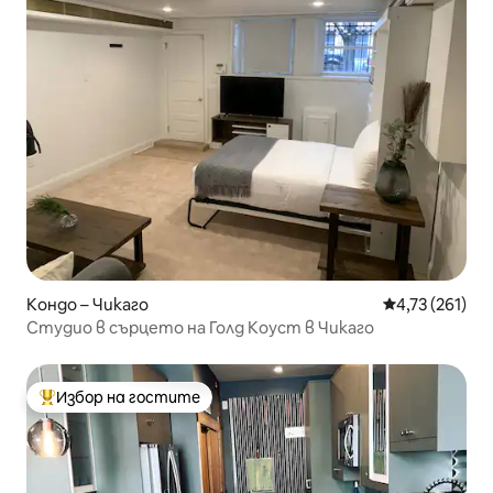
Кондо – Чикаго
Средна оценка
4,73 (261)
Студио в сърцето на Голд Коуст в Чикаго
Избор на гостите
Най-популярен избор на гостите