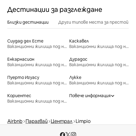
Дестинации за разглеждане
Близки дестинации
Други типове места за престой
Сиудад дел Есте
Каскавел
Ваканционни жилища под наем
Ваканционни жилища под наем
Енкарнасион
Дурадос
Ваканционни жилища под наем
Ваканционни жилища под наем
Пуерто Игуасу
Лукке
Ваканционни жилища под наем
Ваканционни жилища под наем
Кориентес
Повече информация
Ваканционни жилища под наем
Airbnb
Парагвай
Централ
Limpio