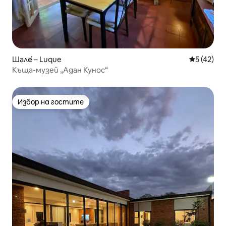
Шале́ – Luque
Средна оц
5 (42)
Къща-музей „Адан Кунос“
Избор на гостите
Избор на гостите