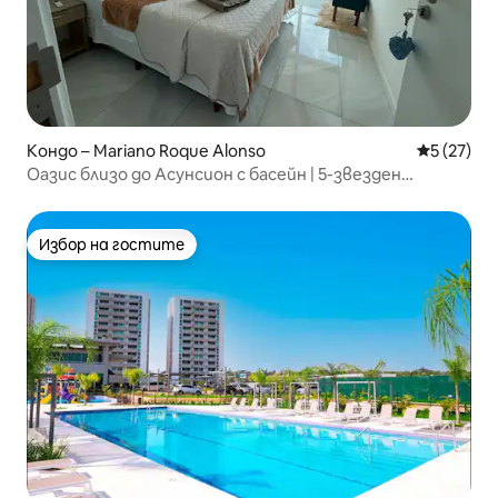
Кондо – Mariano Roque Alonso
Средна оц
5 (27)
Оазис близо до Асунсион с басейн | 5-звезден
супердомакин
Избор на гостите
Избор на гостите