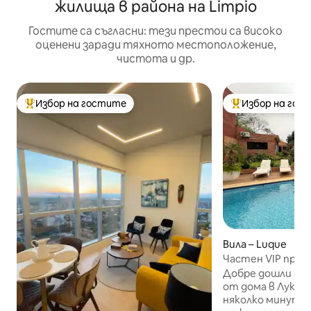
жилища в района на Limpio
Гостите са съгласни: тези престои са високо
оценени заради тяхното местоположение,
чистота и др.
Избор на гостите
Избор на гос
Най-популярен избор на гостите
Най-популярен 
Вила – Luque
Частен VIP прес
басейн със солен
Добре дошли във
от дома в Луке/А
няколко минути