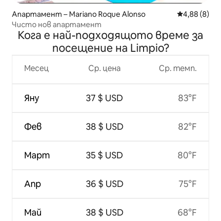
Апартамент – Mariano Roque Alonso
Средна оцен
4,88 (8)
Чисто нов апартамент
Кога е най-подходящото време за
посещение на Limpio?
Месец
Ср. цена
Ср. темп.
Яну
37 $ USD
83°F
Фев
38 $ USD
82°F
Март
35 $ USD
80°F
Апр
36 $ USD
75°F
Май
38 $ USD
68°F