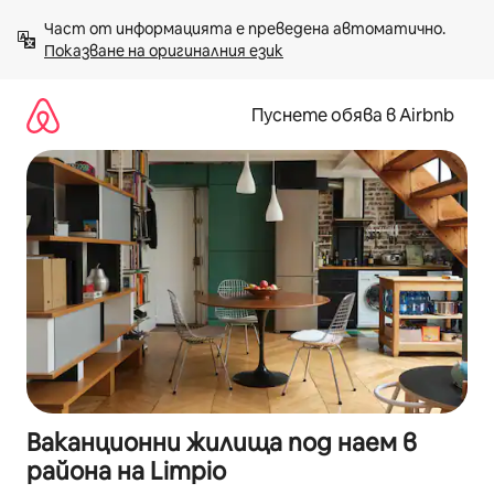
Пропускане
Част от информацията е преведена автоматично. 
към
Показване на оригиналния език
съдържанието
Пуснете обява в Airbnb
Ваканционни жилища под наем в
района на Limpio