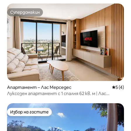
Супердомакин
Супердомакин
Апартамент – Лас Мерседес
Средна о
5 (4)
Луксозен апартамент с 1 спалня 62 кв. м | Лас
Мерседес
Избор на гостите
Избор на гостите