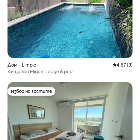
Дом – Limpio
Средна оцен
4,67 (3)
Къща San Miguel Lodge & pool
Избор на гостите
Избор на гостите