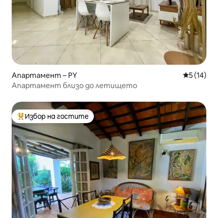
Апартамент – PY
Средна оц
5 (14)
Апартамент близо до летището
Избор на гостите
Най-популярен избор на гостите