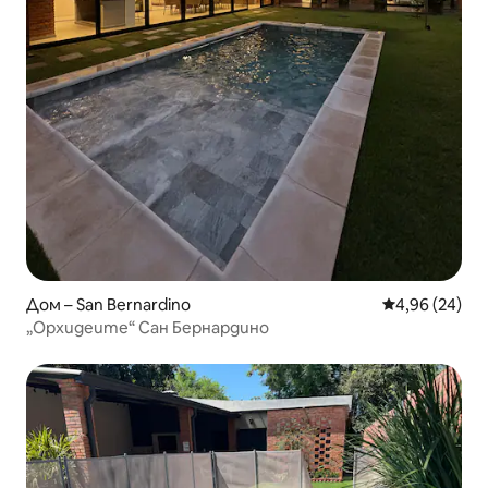
Дом – San Bernardino
Средна оценк
4,96 (24)
„Орхидеите“ Сан Бернардино