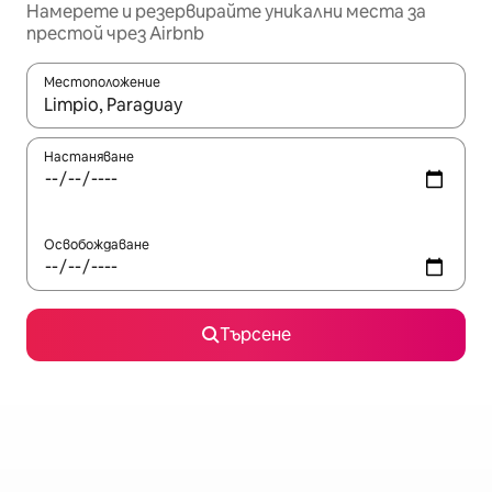
Намерете и резервирайте уникални места за
престой чрез Airbnb
Местоположение
Когато резултатите се покажат, използвайте клавишите 
Настаняване
Освобождаване
Търсене