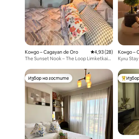
Кондо – Cagayan de Oro
Средна оценка: 4,93 
4,93 (28)
Кондо – 
The Sunset Nook – The Loop Limketkai
Кули Sta
(чисто и уютно)
Избор на гостите
Избор
Избор на гостите
Най-поп