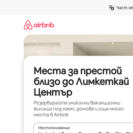
Пропускане
Част от
към
съдържанието
Места за престой
близо до Лимкеткай
Център
Резервирайте уникални ваканционни
жилища под наем, домове и още много
места в Airbnb
Местоположение