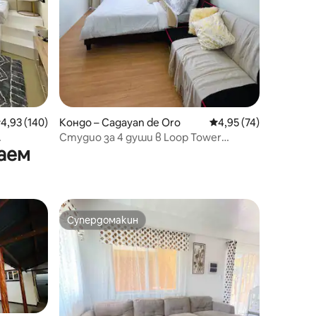
редна оценка: 4,93 от 5, 140 отзива
4,93 (140)
Кондо – Cagayan de Oro
Средна оценка: 4,95
4,95 (74)
Студио за 4 души в Loop Tower
аем
Limketkai
Супердомакин
Супердомакин