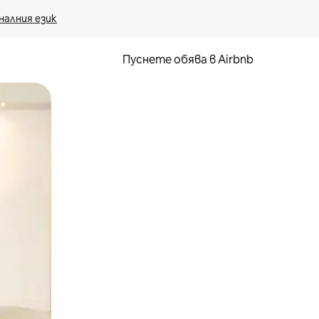
налния език
Пуснете обява в Airbnb