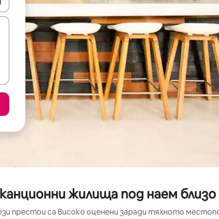
е клавишите със стрелки нагоре и надолу или навигирайте с д
аканционни жилища под наем близ
ези престои са високо оценени заради тяхното местоп