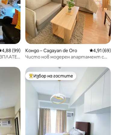
Средна оценка: 4,88 от 5, 99 отзива
4,88 (99)
Кондо – Cagayan de Oro
Средна оценка: 4,91
4,91 (69)
ЕЗПЛАТЕН
Чисто нов модерен апартамент с
живописна гледка в CDO
Избор на гостите
Най-популярен избор на гостите