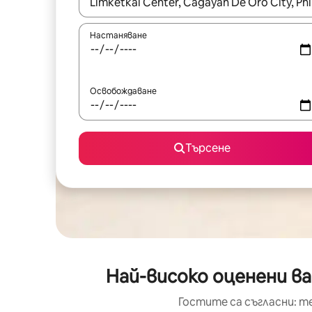
Когато резултатите се покажат, използвайт
Настаняване
Освобождаване
Търсене
Най-високо оценени в
Гостите са съгласни: т