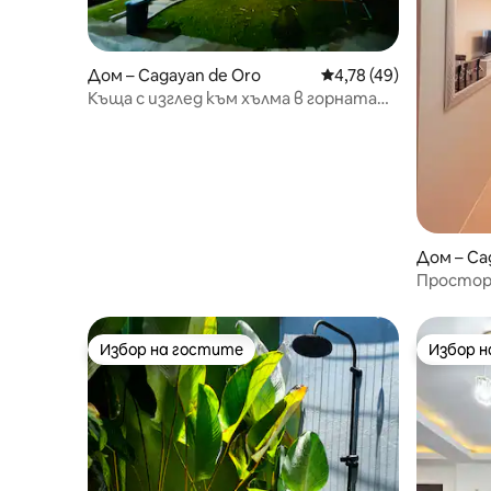
Дом – Cagayan de Oro
Средна оценка: 4,78 
4,78 (49)
Къща с изглед към хълма в горната
част на града
Дом – Ca
Просторе
изглед къ
Избор на гостите
Избор 
Избор на гостите
Избор 