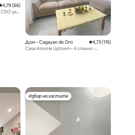
Средна оценка: 4,79 от 5, 66 отзива
4,79 (66)
 CDO за
Дом – Cagayan de Oro
Средна оценка: 4,73 
4,73 (115)
Casa Amorie Uptown • 4 спални •
Ексклузивен квартал
Избор на гостите
Избор на гостите