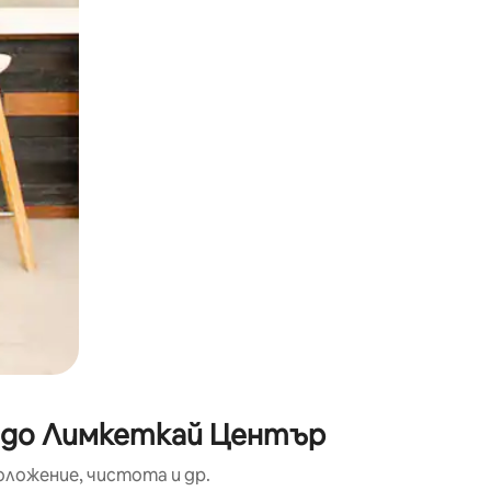
окосване или плъзгане.
о до Лимкеткай Център
оложение, чистота и др.