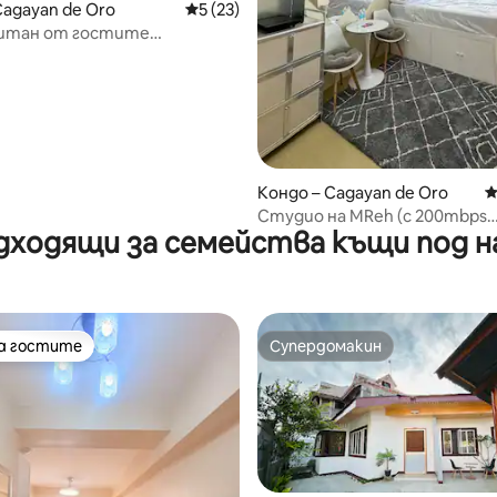
Cagayan de Oro
Средна оценка: 5 от 5, 23 отзива
5 (23)
итан от гостите
нт с 1 спалня, басейн,
ала и изглед към морето
т 5, 118 отзива
Кондо – Cagayan de Oro
С
Студио на MReh (с 200mbps
дходящи за семейства къщи под н
WiFi+Netflix)
на гостите
Супердомакин
на гостите
Супердомакин