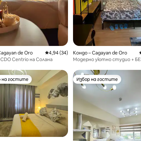
от 5, 28 отзива
Cagayan de Oro
Средна оценка: 4,94 от 5, 34 отзива
4,94 (34)
Кондо – Cagayan de Oro
y CDO Centrio на Солана
Модерно уютно студио + Б
Wi-Fi и паркинг в CDOC
 на гостите
Избор на гостите
улярен избор на гостите
Избор на гостите