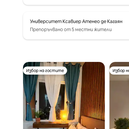
Университет Ксавиер Атенео де Кагаян
Препоръчвано от 5 местни жители
Избор на гостите
Избор 
Избор на гостите
Избор 