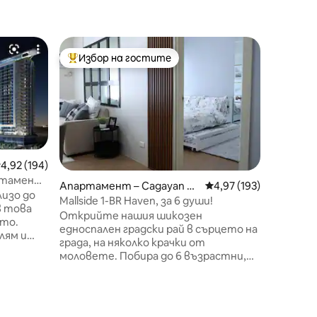
Кондо – 
Избор на гостите
Суперд
Най-популярен избор на гостите
Суперд
Изглед к
1 пералн
Отпусне
гости
стилно 
сърцето 
Amazon A
Можем да
фирми. 
пералня
редна оценка: 4,92 от 5, 194 отзива
4,92 (194)
настаня
артамент
Апартамент – Cagayan de
Средна оценка: 4,97 
4,97 (193)
автома
изо до
Oro
Mallside 1-BR Haven, за 6 души!
ключалка
в това
Открийте нашия шикозен
изглед к
сто.
едноспален градски рай в сърцето на
Пешеход
лям и
града, на няколко крачки от
търговс
 е
моловете. Побира до 6 възрастни,
достъп 
мерите
идеални за семейства или групи.
+ Достъ
Насладете се на лесен достъп до
частни 
ise, All
атракции, модерни ресторанти и
tarbucks,
културни горещи точки. Отпуснете
SON BANK