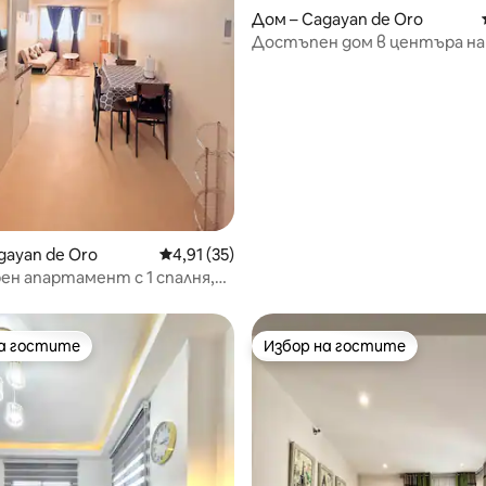
Дом – Cagayan de Oro
Достъпен дом в центъра на
семейства/групи
от 5, 49 отзива
gayan de Oro
Средна оценка: 4,91 от 5, 35 отзива
4,91 (35)
н апартамент с 1 спалня,
м басейна и 3 легла
на гостите
Избор на гостите
на гостите
Избор на гостите