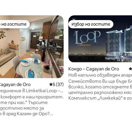
 на гостите
Избор на гостите
улярен избор на гостите
Избор на гостите
Кондо – Cagayan de Oro
С
Нов напълно обзаведен ап
с 2 спални в CDO
Семейството ви ще бъде бл
Cagayan de Oro
Средна оценка: 5 от 5, 37 отзива
5 (37)
всичко, когато отседнете 
единение в Limketkai Loop –
централно разположено мя
rium 24F
 комфорт е наш приоритет.
Комплексът „Лимкекай“ е го
ри нас.“ Търсите
безопасен, а паркирането не
 достъпно място за
проблем. Тук можете да на
 в град Кагаян де Оро?
Luxe Hotel, хотел Mallbery,
тудио с изглед към града на
супермаркет Robinson, Shop W
т 5, 140 отзива
аж в The Loop Towers
Homes, Jollibee, McDonald's, S
i се намира в сърцето на
BPI, BDO, LAND BANK, ROBIN