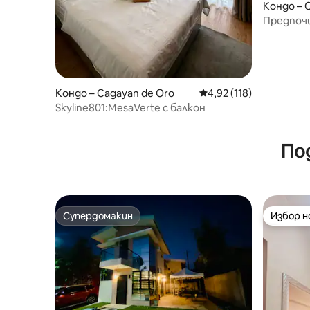
Кондо – 
Предпоч
апартаме
фитнес з
Кондо – Cagayan de Oro
Средна оценка: 4,92 о
4,92 (118)
Skyline801:MesaVerte с балкон
По
Супердомакин
Избор 
Супердомакин
Избор 