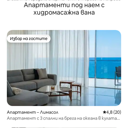
Апартаменти под наем с
хидромасажна вана
Избор на гостите
Избор на гостите
Апартамент – Лимасол
Средна оцен
4,8 (20)
Апартамент с 3 спални на брега на океана в кулата
One Tower, Лимасол