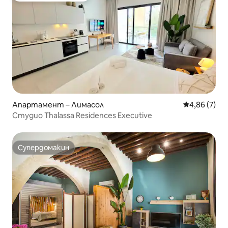
Апартамент – Лимасол
Средна оцен
4,86 (7)
Студио Thalassa Residences Executive
Супердомакин
Супердомакин