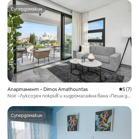
Супердомакин
Супердомакин
Апартамент – Dimos Amathountas
Средна о
5 (7)
Noir –Луксозен покрив и хидромасажна вана •Пеша до
всички удобства
Супердомакин
Супердомакин