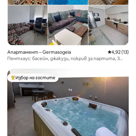
Апартамент – Germasogeia
Средна оценк
4,92 (13)
Пентхаус: басейн, джакузи, покрив за партита, 3
мин. пеша до морето
Избор на гостите
Най-популярен избор на гостите