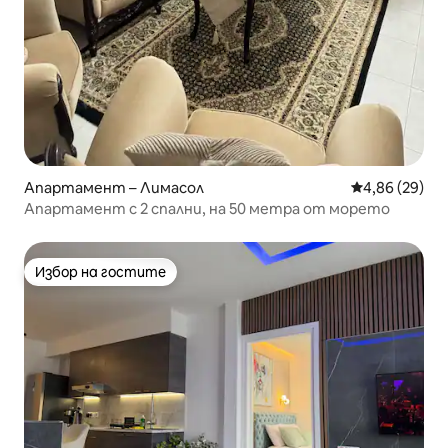
Апартамент – Лимасол
Средна оценк
4,86 (29)
Апартамент с 2 спални, на 50 метра от морето
Избор на гостите
Избор на гостите