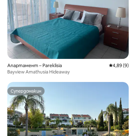
Апартамент – Pareklisia
Средна оцен
4,89 (9)
Bayview Amathusia Hideaway
Супердомакин
Супердомакин