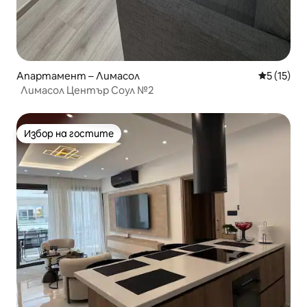
Апартамент – Лимасол
Средна оц
5 (15)
Лимасол Център Соул №2
Избор на гостите
Избор на гостите