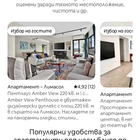
оценени заради тяхното местоположение,
чистота и др.
Избор на гостите
Избор на гости
Избор на гостите
Избор на гости
Апартамент – Лимасол
Средна оценка: 4,92 от 5, 1
4,92 (12)
Пентхаус Amber View 220 кв. м | с
Апартамент – Л
изглед към центъра
Amber View Penthouse е двуетажен
Апартамент с 2 
дизайнерски дуплекс с площ 220 кв. м
историческия ц
Просторен нов 
в сърцето на Лимасол. Насладете се
апартамент в и
на панорамни гледки, стилни
център, в непо
интериори, емблематичен аромат
до театър Риалт
на кехлибар и напълно оборудвана
Популярни удобства за
пеша от плажове
кухня. Три спални, меко осветление и
минути от търг