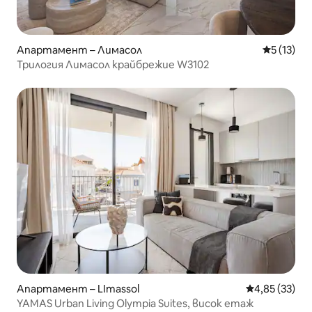
Апартамент – Лимасол
Средна оц
5 (13)
Трилогия Лимасол крайбрежие W3102
Апартамент – LImassol
Средна оценк
4,85 (33)
YAMAS Urban Living Olympia Suites, висок етаж