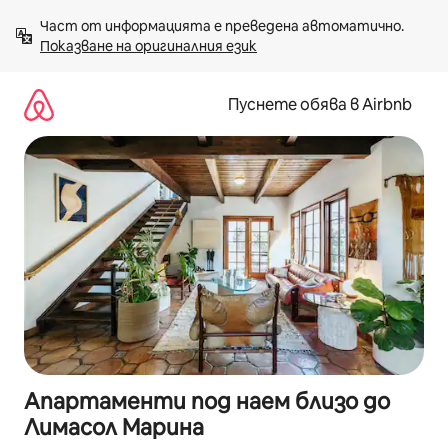
Пропускане
Част от информацията е преведена автоматично. 
към
Показване на оригиналния език
съдържанието
Пуснете обява в Airbnb
Апартаменти под наем близо до
Лимасол Марина