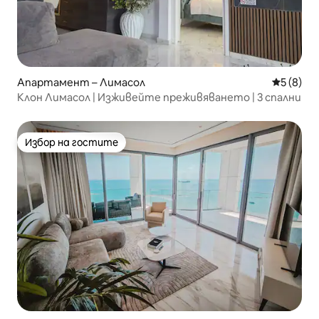
Апартамент – Лимасол
Средна о
5 (8)
Клон Лимасол | Изживейте преживяването | 3 спални
Избор на гостите
Избор на гостите