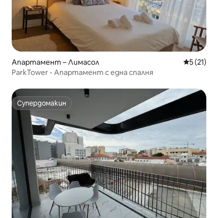
Апартамент – Лимасол
Средна оц
5 (21)
ParkTower - Апартамент с една спалня
Супердомакин
Супердомакин