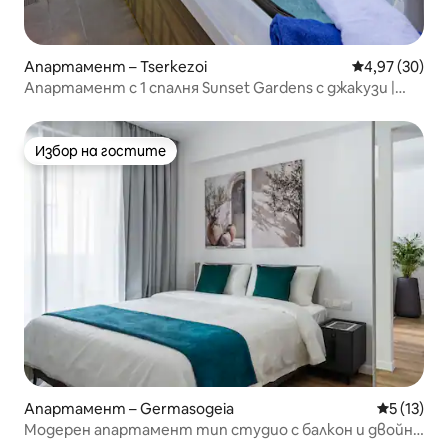
Апартамент – Tserkezoi
Средна оценк
4,97 (30)
Апартамент с 1 спалня Sunset Gardens с джакузи |
Mrbnb Кипър
Избор на гостите
Избор на гостите
Апартамент – Germasogeia
Средна оц
5 (13)
Модерен апартамент тип студио с балкон и двойно