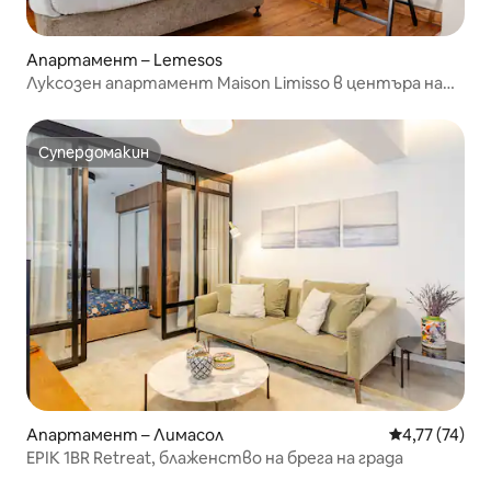
Апартамент – Lemesos
Луксозен апартамент Maison Limisso в центъра на
града №4
Супердомакин
Супердомакин
Апартамент – Лимасол
Средна оценк
4,77 (74)
EPIK 1BR Retreat, блаженство на брега на града