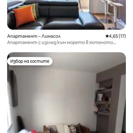
Апартамент – Лимасол
Средна оценк
4,65 (17)
Апартамент с изглед към морето в яхтеното
пристанище на Лимасол
Избор на гостите
Избор на гостите