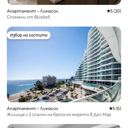
Апартамент – Лимасол
Средна оц
5 (20)
Спомени от Bluebell
Избор на гостите
Избор на гостите
Апартамент – Лимасол
Средна о
5 (6)
Жилище с 2 спални на брега на морето в Дел Мар