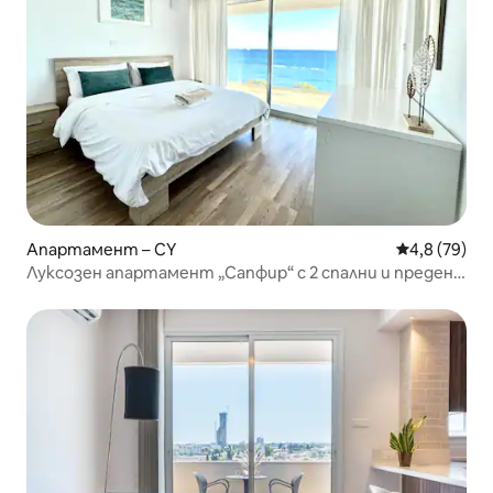
Апартамент – CY
Средна оцен
4,8 (79)
Луксозен апартамент „Сапфир“ с 2 спални и преден
изглед към морето