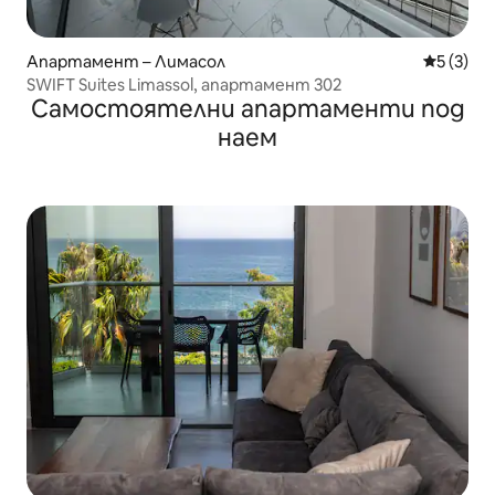
Апартамент – Лимасол
Средна о
5 (3)
SWIFT Suites Limassol, апартамент 302
Самостоятелни апартаменти под
наем