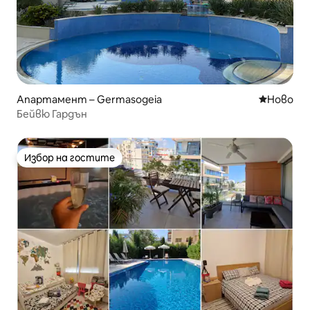
Апартамент – Germasogeia
Ново мяс
Ново
Бейвю Гардън
Избор на гостите
Избор на гостите