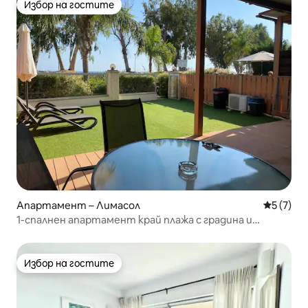
Избор на гостите
Избор на гостите
Апартамент – Лимасол
Средна о
5 (7)
1-спалнен апартамент край плажа с градина и
тераса, за 4 души
Избор на гостите
Избор на гостите