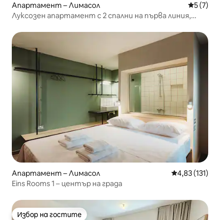
Апартамент – Лимасол
Средна о
5 (7)
Луксозен апартамент с 2 спални на първа линия,
Trilogy Limassol
Апартамент – Лимасол
Средна оценка
4,83 (131)
Eins Rooms 1 – център на града
Избор на гостите
Избор на гостите