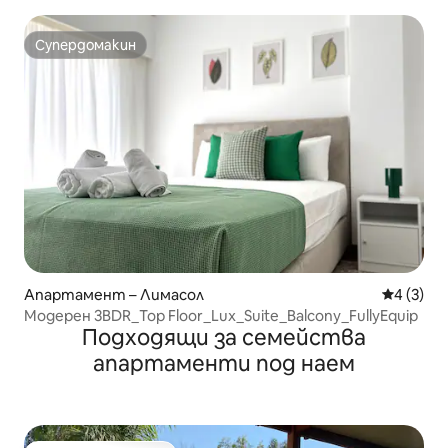
легло – Germa
Супердомакин
Супердомакин
Апартамент – Лимасол
Средна о
4 (3)
Модерен 3BDR_Top Floor_Lux_Suite_Balcony_FullyEquip
Подходящи за семейства
апартаменти под наем