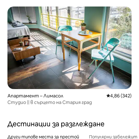
Апартамент – Лимасол
Средна оценка
4,86 (342)
Студио || в сърцето на Стария град
Дестинации за разглеждане
Други типове места за престой
Популярни забележит