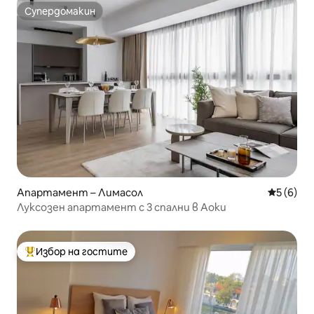
Супердомакин
Супердомакин
Апартамент – Лимасол
Средна о
5 (6)
Луксозен апартамент с 3 спални в Аоки
Избор на гостите
Най-популярен избор на гостите