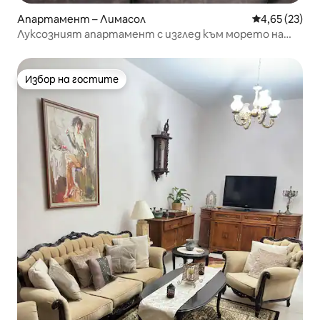
Апартамент – Лимасол
Средна оценк
4,65 (23)
Луксозният апартамент с изглед към морето на
Моло
Избор на гостите
Избор на гостите