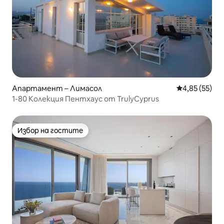
Апартамент – Лимасол
Средна оценк
4,85 (55)
1-80 Колекция Пентхаус от TrulyCyprus
Избор на гостите
Избор на гостите