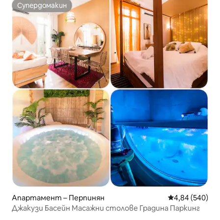
Супердомакин
Супердомакин
Апартамент – Перпинян
Средна оценка
4,84 (540)
Джакузи Басейн Масажни столове Градина Паркинг