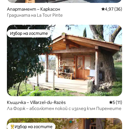
Апартамент – Каркасон
Средна оценк
4,97 (36)
Градината на La Tour Pinte
Избор на гостите
Избор на гостите
Къщичка – Villarzel-du-Razès
Средна оц
5 (11)
Ла Форж – абсолютен покой с изглед към Пиренеите
Избор на гостите