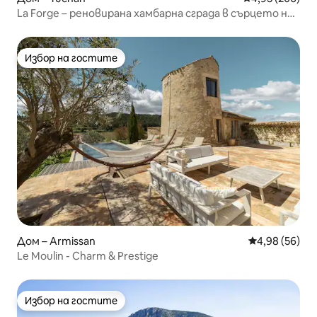
La Forge – реновирана хамбарна сграда в сърцето на
страната на катарите
Избор на гостите
Избор на гостите
Дом – Armissan
Средна оценк
4,98 (56)
Le Moulin - Charm & Prestige
Избор на гостите
Избор на гостите