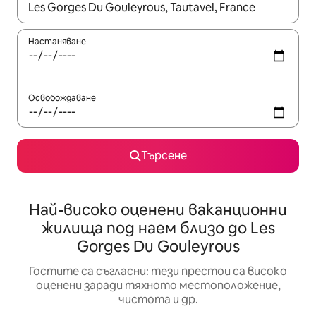
Когато резултатите се покажат, използвайте клавишите 
Настаняване
Освобождаване
Търсене
Най-високо оценени ваканционни
жилища под наем близо до Les
Gorges Du Gouleyrous
Гостите са съгласни: тези престои са високо
оценени заради тяхното местоположение,
чистота и др.