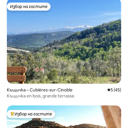
Избор на гостите
Избор на гостите
Къщичка – Cubières-sur-Cinoble
Средна оц
5 (45)
Къщичка en bois, grande terrasse.
Избор на гостите
Най-популярен избор на гостите