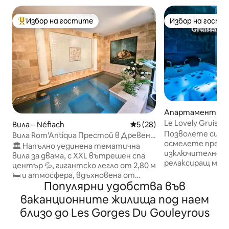
Избор на гостите
Избор на гости
Най-популярен избор на гостите
Избор на гости
Апартамент – Gr
Le Lovely Gruissan
Вила – Néfiach
Средна оценка: 5 от 5, 28
5 (28)
Позволете си да
Вила Rom'Antiqua Престой в Древен
осмелете прекра
Рим
🏛️ Напълно уединена тематична
изключително за
вила за двама, с XXL вътрешен спа
релаксиращ мом
център 💦, гигантско легло от 2,80 м
се на Балнео и с
🛏️ и атмосфера, вдъхновена от
на града, с двойн
Популярни удобства във
Древен Рим ✨ 📍 Само на 15 минути
Прекрасните Gru
от Перпинян, Villa Rom'Antiqua е
ваканционните жилища под наем
са? Не забравяй
идеална за рожден ден 🎂, първа
близо до Les Gorges Du Gouleyrous
Lovely Narbonnais! Закуската
брачна нощ 💍, предложение за брак
първата нощ. Вие сте на 600 метра
🌹 или романтична почивка ❤️ 🔐 Без