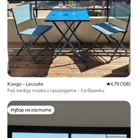
Кондо – Leucate
Средна оценка
4,79 (108)
Рай между плажа и природата – Ла Франки
Избор на гостите
Избор на гостите