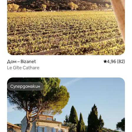
Дом – Bizanet
Средна оценк
4,96 (82)
Le Gîte Cathare
Супердомакин
Супердомакин