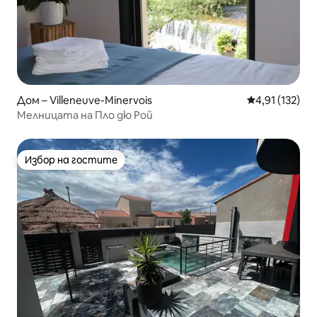
Дом – Villeneuve-Minervois
Средна оценка
4,91 (132)
Мелницата на Пло дю Рой
Избор на гостите
Избор на гостите