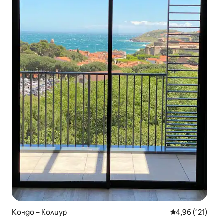
Кондо – Колиур
Средна оценка
4,96 (121)