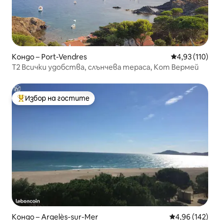
Кондо – Port-Vendres
Средна оценка
4,93 (110)
T2 Всички удобства, слънчева тераса, Кот Вермей
Избор на гостите
Най-популярен избор на гостите
Кондо – Argelès-sur-Mer
Средна оценка
4,96 (142)