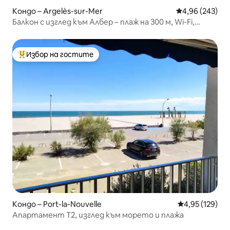
Кондо – Argelès-sur-Mer
Средна оценка
4,96 (243)
Балкон с изглед към Албер – плаж на 300 м, Wi-Fi,
паркинг
Избор на гостите
Най-популярен избор на гостите
Кондо – Port-la-Nouvelle
Средна оценка
4,95 (129)
Апартамент T2, изглед към морето и плажа