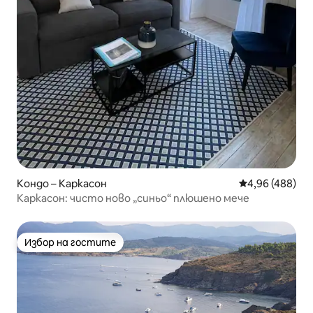
Кондо – Каркасон
Средна оценка
4,96 (488)
Каркасон: чисто ново „синьо“ плюшено мече
Избор на гостите
Избор на гостите