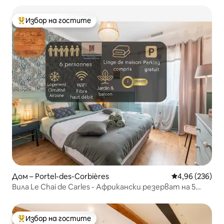
Избор на гостите
Най-популярен избор на гостите
Дом – Portel-des-Corbières
Средна оценка
4,96 (236)
Вила Le Chai de Carles - Африкански резерват на 5
минути
Избор на гостите
Най-популярен избор на гостите