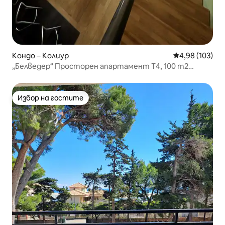
Кондо – Колиур
Средна оценка
4,98 (103)
„Белведер“ Просторен апартамент T4, 100 m2
Климатик Тераса
Избор на гостите
Избор на гостите