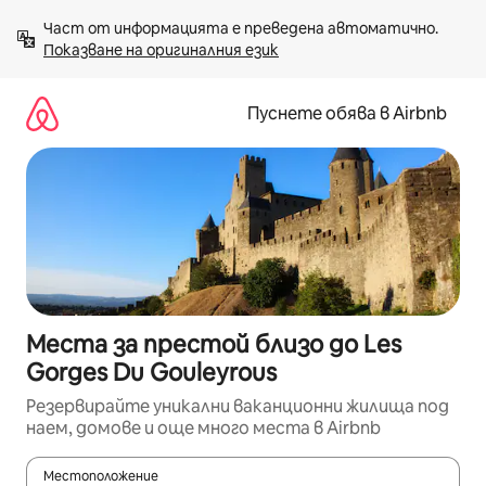
Пропускане
Част от информацията е преведена автоматично. 
към
Показване на оригиналния език
съдържанието
Пуснете обява в Airbnb
Места за престой близо до Les
Gorges Du Gouleyrous
Резервирайте уникални ваканционни жилища под
наем, домове и още много места в Airbnb
Местоположение