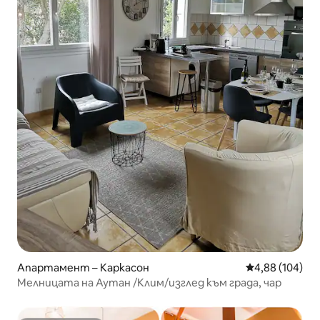
Апартамент – Каркасон
Средна оценка
4,88 (104)
Мелницата на Аутан /Клим/изглед към града, чар