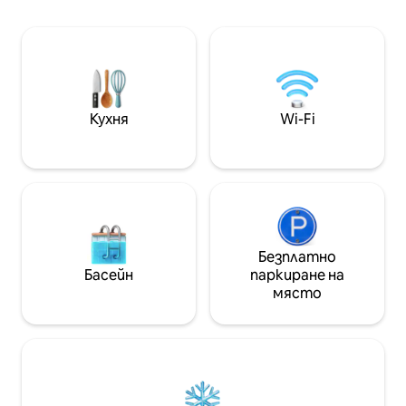
от пристанището
споделени помещения или съседи
историческия це
отсреща: 80 м², самостоятелна
известния плаж 
градина 🌿, неограничено ползване на
Нарбон ( Grands B
спа центъра, климатик ❄️, гигантски
Ville, Highway
екран 📺, XXL легло и много изненади,
които да откриете...
Кухня
Wi-Fi
Безплатно
Басейн
паркиране на
място