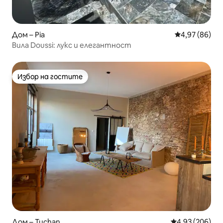
Дом – Pia
Средна оценк
4,97 (86)
Вила Doussi: лукс и елегантност
Избор на гостите
Избор на гостите
Дом – Tuchan
Средна оценка
4,93 (206)