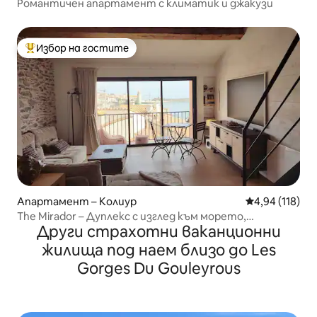
Романтичен апартамент с климатик и джакузи
Избор на гостите
Най-популярен избор на гостите
Апартамент – Колиур
Средна оценка
4,94 (118)
The Mirador – Дуплекс с изглед към морето,
Други страхотни ваканционни
климатик и гараж
жилища под наем близо до Les
Gorges Du Gouleyrous