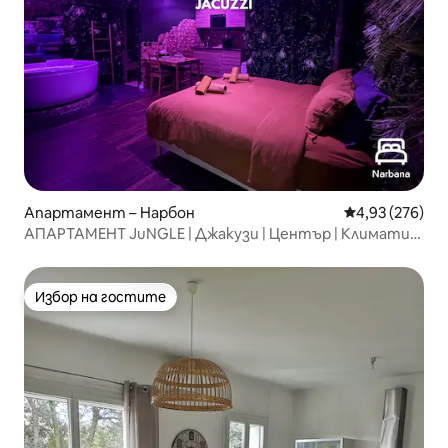
Апартамент – Нарбон
Средна оценка
4,93 (276)
АПАРТАМЕНТ JuNGLE | Джакузи | Център | Климатик
от Narbana
Избор на гостите
Избор на гостите