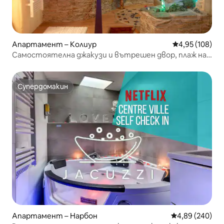
Апартамент – Колиур
Средна оценка
4,95 (108)
Самостоятелна джакузи и вътрешен двор, плаж на
20 м, климатик
Супердомакин
Супердомакин
Апартамент – Нарбон
Средна оценка
4,89 (240)