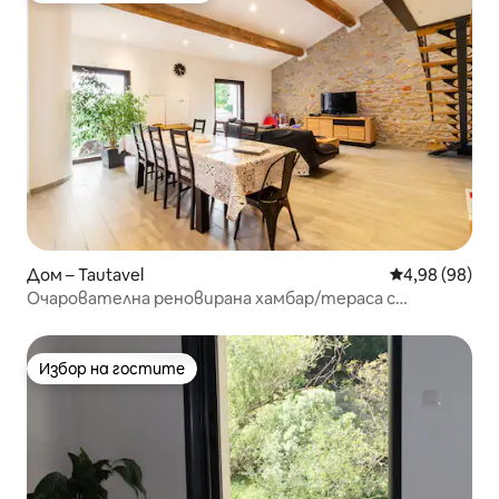
Дом – Tautavel
Средна оценк
4,98 (98)
Очарователна реновирана хамбар/тераса с
панорамен изглед
Избор на гостите
Избор на гостите