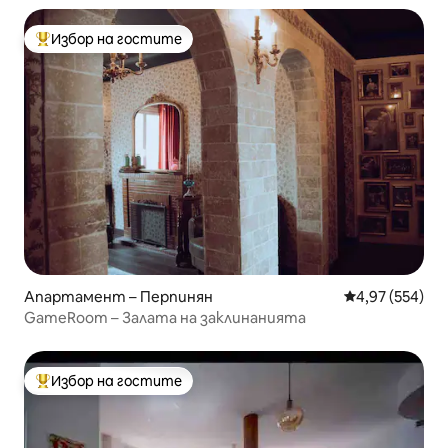
Избор на гостите
Най-популярен избор на гостите
Апартамент – Перпинян
Средна оценка
4,97 (554)
GameRoom – Залата на заклинанията
Избор на гостите
Най-популярен избор на гостите