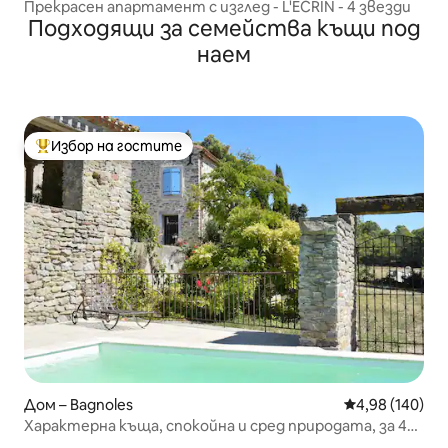
Прекрасен апартамент с изглед - L'ECRIN - 4 звезди
Подходящи за семейства къщи под
наем
Избор на гостите
Най-популярен избор на гостите
Дом – Bagnoles
Средна оценка
4,98 (140)
Характерна къща, спокойна и сред природата, за 4
до 7 души.