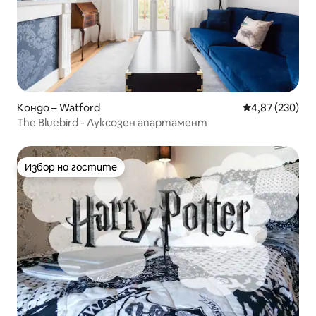
Кондо – Watford
Средна оценка
4,87 (230)
The Bluebird - Луксозен апартамент
Избор на гостите
Избор на гостите