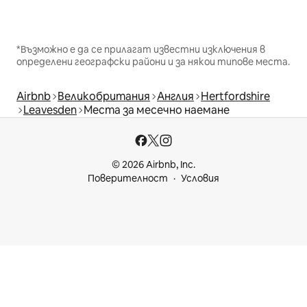
*Възможно е да се прилагат известни изключения в
определени географски райони и за някои типове места.
Airbnb
Великобритания
Англия
Hertfordshire
Leavesden
Места за месечно наемане
© 2026 Airbnb, Inc.
Поверителност
Условия