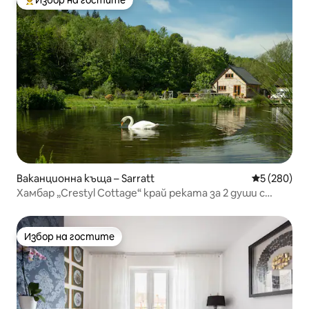
Избор на гостите
Най-популярен избор на гостите
Ваканционна къща – Sarratt
Средна оце
5 (280)
Хамбар „Crestyl Cottage“ край реката за 2 души с
хидромасажна вана
Избор на гостите
Избор на гостите