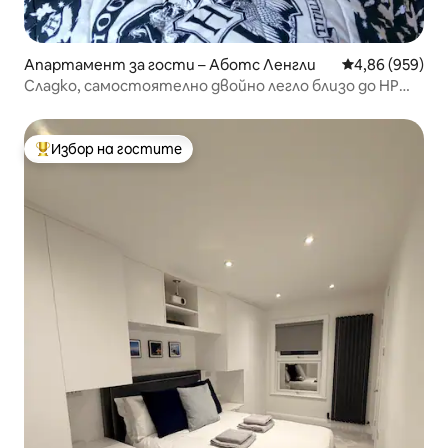
Апартамент за гости – Аботс Ленгли
Средна оценка
4,86 (959)
Сладко, самостоятелно двойно легло близо до HP
Studios/Лондон
Избор на гостите
Най-популярен избор на гостите