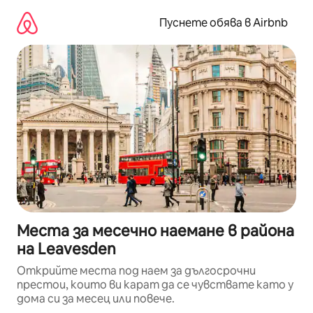
Пропускане
към
Пуснете обява в Airbnb
съдържанието
Места за месечно наемане в района
на Leavesden
Открийте места под наем за дългосрочни
престои, които ви карат да се чувствате като у
дома си за месец или повече.