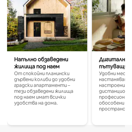
Напълно обзаведени
Дигитални н
жилища под наем
пътуващи п
От спокойни планински
Удобни места
дървени колиби до удобни
настаняване 
градски апартаменти –
настроени и
тези обзаведени жилища
дистанционн
под наем имат всички
професионалис
удобства на дома.
обособени р
пространств