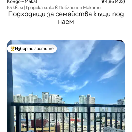
Кондо – Makati
Средна оценка
4,86 (423)
55 кв. м | Градска хижа в Побласион Макати
Подходящи за семейства къщи под
наем
Избор на гостите
Най-популярен избор на гостите