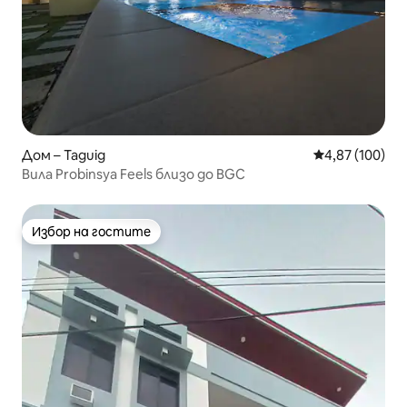
Дом – Taguig
Средна оценка
4,87 (100)
Вила Probinsya Feels близо до BGC
Избор на гостите
Избор на гостите