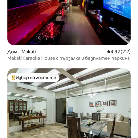
Дом – Makati
Средна оценка
4,92 (217)
Makati Karaoke House с пързалка и безплатен паркинг
Избор на гостите
Най-популярен избор на гостите