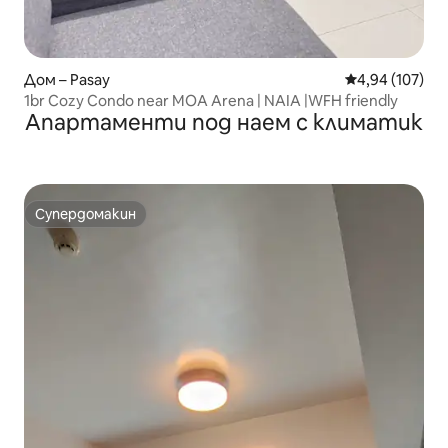
Дом – Pasay
Средна оценка
4,94 (107)
1br Cozy Condo near MOA Arena | NAIA |WFH friendly
Апартаменти под наем с климатик
Супердомакин
Супердомакин