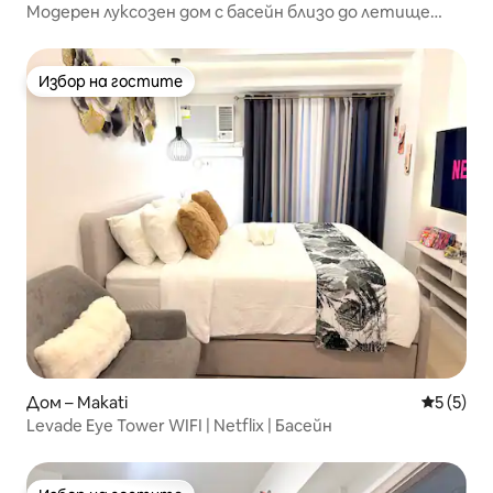
Модерен луксозен дом с басейн близо до летище
MOA NAIA
Избор на гостите
Избор на гостите
Дом – Makati
Средна о
5 (5)
Levade Eye Tower WIFI | Netflix | Басейн