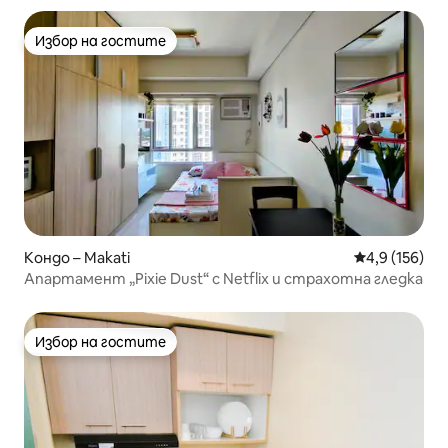
Избор на гостите
Избор на гостите
Кондо – Makati
Средна оценк
4,9 (156)
Апартамент „Pixie Dust“ с Netflix и страхотна гледка
Избор на гостите
Избор на гостите