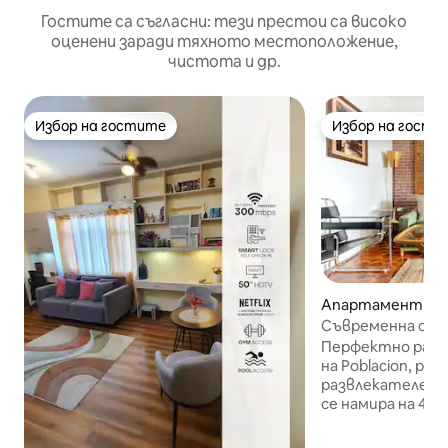
Гостите са съгласни: тези престои са високо
оценени заради тяхното местоположение,
чистота и др.
Избор на гостите
Избор на гости
Избор на гостите
Избор на гости
Апартамент – M
Съвременна сред
SMEG
Перфектно разп
на Poblacion, ре
развлекателен р
се намира на 4 -
бутикова жилищн
денонощна охрана. Нашият 1