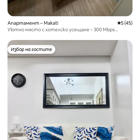
Апартамент – Makati
Средна оц
5 (45)
Уютно място с хотелско усещане – 300 Mbps
оптичен интернет, пералня/сушилня
Избор на гостите
Избор на гостите