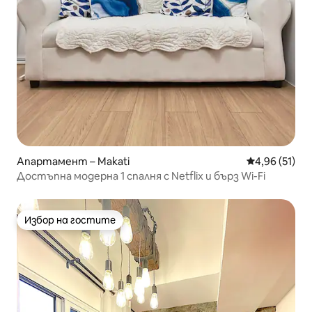
Апартамент – Makati
Средна оценк
4,96 (51)
Достъпна модерна 1 спалня с Netflix и бърз Wi-Fi
Избор на гостите
Избор на гостите