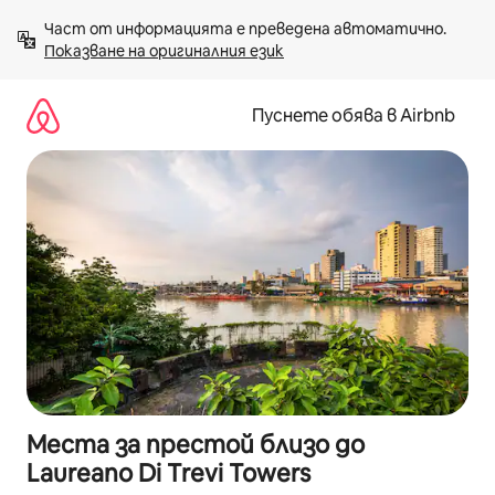
Пропускане
Част от информацията е преведена автоматично. 
към
Показване на оригиналния език
съдържанието
Пуснете обява в Airbnb
Места за престой близо до
Laureano Di Trevi Towers