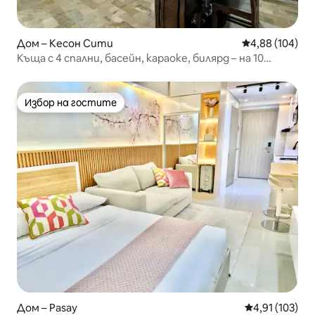
Дом – Кесон Сити
Средна оценка
4,88 (104)
Къща с 4 спални, басейн, караоке, билярд – на 10
минути от мола
Избор на гостите
Избор на гостите
Дом – Pasay
Средна оценка
4,91 (103)