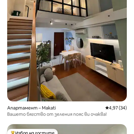
Апартамент – Makati
Средна оценк
4,97 (34)
Вашето бягство от зеления пояс ви очаква!
Избор на гостите