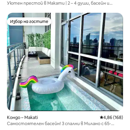
Уютен престой в Макати | 2 – 4 души, басейн и
караоке
Избор на гостите
Избор на гостите
Кондо – Makati
Средна оценка
4,86 (168)
Самостоятелен басейн! 3 спални в Милано с 65-
инчов телевизор и Netflix