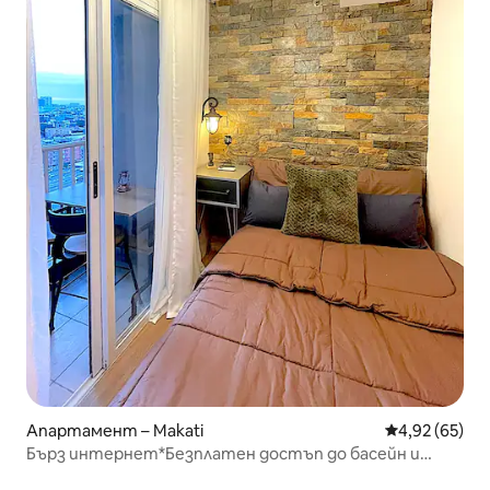
Апартамент – Makati
Средна оценк
4,92 (65)
Бърз интернет*Безплатен достъп до басейн и
фитнес зала *Netflix