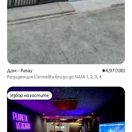
Дом – Pasay
Средна оценка
4,97 (130)
Резиденция Carmelita близо до NAIA 1, 2, 3, 4
Избор на гостите
Избор на гостите