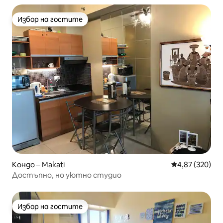
Избор на гостите
Избор на гостите
Кондо – Makati
Средна оценка
4,87 (320)
Достъпно, но уютно студио
Избор на гостите
Избор на гостите