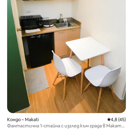
Кондо – Makati
Средна оцен
4,8 (45)
Фантастична 1-стайна с изглед към града в Макати,
близо до летището