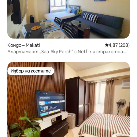
Кондо – Makati
Средна оценка
4,87 (208)
Апартамент „Sea-Sky Perch“ с Netflix и страхотна
гледка
Избор на гостите
Избор на гостите