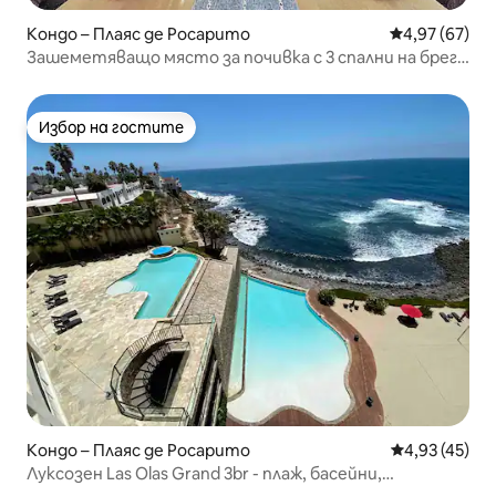
Кондо – Плаяс де Росарито
Средна оценк
4,97 (67)
Зашеметяващо място за почивка с 3 спални на брега
на океана
Избор на гостите
Избор на гостите
Кондо – Плаяс де Росарито
Средна оценк
4,93 (45)
Луксозен Las Olas Grand 3br - плаж, басейни,
хидромасажни вани