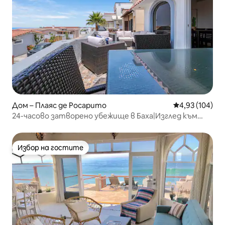
Дом – Плаяс де Росарито
Средна оценка
4,93 (104)
24-часово затворено убежище в Баха|Изглед към
океана|Салон за игри
Избор на гостите
Избор на гостите