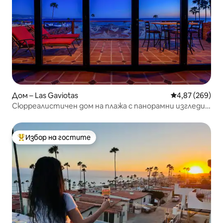
Дом – Las Gaviotas
Средна оценка
4,87 (269)
Сюрреалистичен дом на плажа с панорамни изгледи
към океана
Избор на гостите
Най-популярен избор на гостите