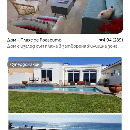
Дом – Плаяс де Росарито
Средна оценка
4,94 (289)
Дом с изглед към плажа в затворена жилищна зона | 3
спални + кабинет
Супердомакин
Супердомакин