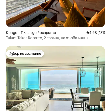
Кондо – Плаяс де Росарито
Средна оценка
4,98 (131)
Tulum Takes Rosarito, 2 спални, на първа линия.
Избор на гостите
Избор на гостите