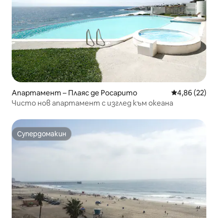
Апартамент – Плаяс де Росарито
Средна оценк
4,86 (22)
Чисто нов апартамент с изглед към океана
Супердомакин
Супердомакин