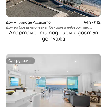
Дом – Плаяс де Росарито
Средна оценка
4,97 (112)
Дом на брега на океана | Огнище и невероятни
Апартаменти под наем с достъп
гледки
до плажа
Супердомакин
Супердомакин