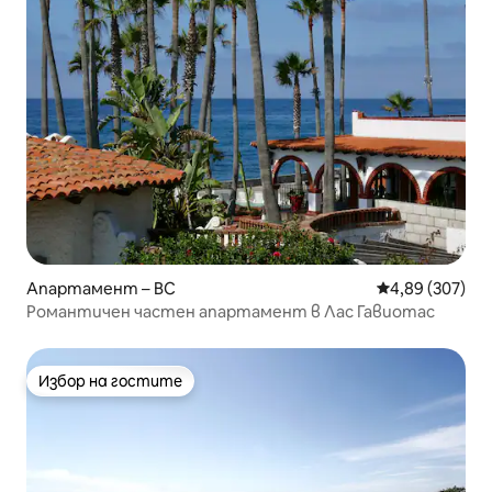
Апартамент – BC
Средна оценка
4,89 (307)
Романтичен частен апартамент в Лас Гавиотас
Избор на гостите
Избор на гостите