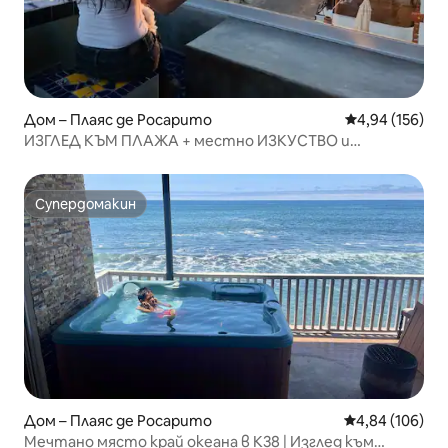
Дом – Плаяс де Росарито
Средна оценка
4,94 (156)
ИЗГЛЕД КЪМ ПЛАЖА + местно ИЗКУСТВО и
мексиканска мозайка - интериорен дизайн
Супердомакин
Супердомакин
Дом – Плаяс де Росарито
Средна оценка
4,84 (106)
Мечтано място край океана в K38 | Изглед към