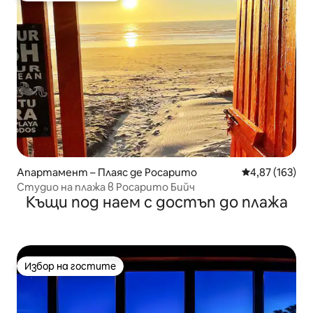
Апартамент – Плаяс де Росарито
Средна оценка
4,87 (163)
Студио на плажа в Росарито Бийч
Къщи под наем с достъп до плажа
Избор на гостите
Избор на гостите