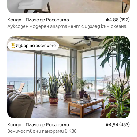
Кондо – Плаяс де Росарито
Средна оценка
4,88 (192)
Луксозен модерен апартамент с изглед към океана
в Росарито
Избор на гостите
Най-популярен избор на гостите
Кондо – Плаяс де Росарито
Средна оценка
4,94 (453)
Величествени панорами в K38