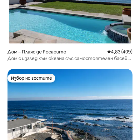
Дом – Плаяс де Росарито
Средна оценка
4,83 (409)
Дом с изглед към океана със самостоятелен басейн
и хидромасажна вана
Избор на гостите
Избор на гостите