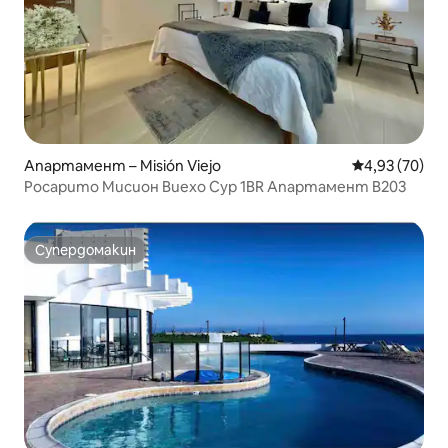
Апартамент – Misión Viejo
Средна оценк
4,93 (70)
Росарито Мисион Виехо Сур 1BR Апартамент B203
Супердомакин
Супердомакин