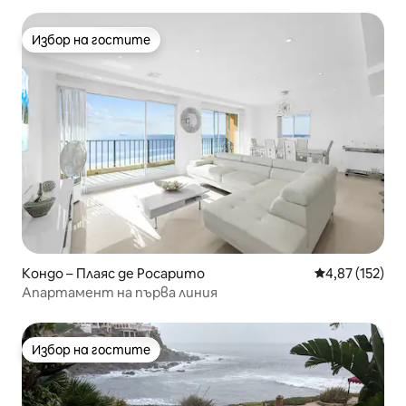
Избор на гостите
Избор на гостите
Кондо – Плаяс де Росарито
Средна оценка
4,87 (152)
Апартамент на първа линия
Избор на гостите
Избор на гостите