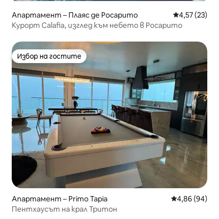
Апартамент – Плаяс де Росарито
Средна оценк
4,57 (23)
Курорт Calafia, изглед към небето в Росарито
Избор на гостите
Избор на гостите
Апартамент – Primo Tapia
Средна оценк
4,86 (94)
Пентхаусът на крал Тритон