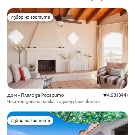
сърфовете и залеза
Избор на гостите
Избор на гостите
Дом – Плаяс де Росарито
Средна оценка
4,93 (344)
Частен дом на плажа с изглед към океана
Избор на гостите
Избор на гостите