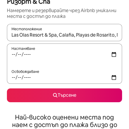
Ризорт & Спа
Намерете и резервирайте чрез Airbnb уникални
места с достъп до плажа
Местоположение
Когато резултатите се покажат, използвайте клавишите 
Настаняване
Освобождаване
Търсене
Най-високо оценени места под
наем с достъп до плажа близо до