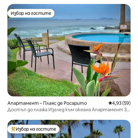
Избор на гостите
Избор на гостите
Апартамент – Плаяс де Росарито
Средна оценк
4,93 (59)
Достъп до плажа Изглед към океана Апартамент 3
басейна 5 джакузита
Избор на гостите
Най-популярен избор на гостите