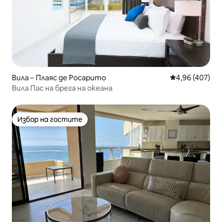
Вила – Плаяс де Росарито
Средна оценка
4,96 (407)
Вила Пас на брега на океана
Избор на гостите
Избор на гостите