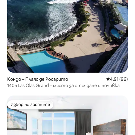
Кондо – Плаяс де Росарито
Средна оценк
4,91 (96)
1405 Las Olas Grand – място за отсядане и почивка
Избор на гостите
Избор на гостите