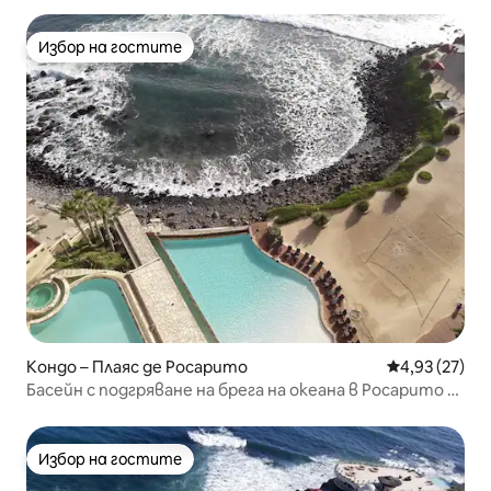
Избор на гостите
Избор на гостите
Кондо – Плаяс де Росарито
Средна оценк
4,93 (27)
Басейн с подгряване на брега на океана в Росарито @
Olas
Избор на гостите
Избор на гостите