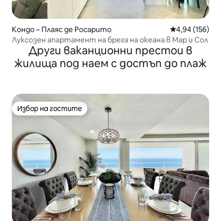
Кондо – Плаяс де Росарито
Средна оценка
4,94 (156)
Луксозен апартамент на брега на океана в Мар и Сол
Други ваканционни престои в
жилища под наем с достъп до плаж
Избор на гостите
Избор на гостите