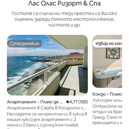
Лас Олас Ризорт & Спа
Гостите са съгласни: тези престои са високо
оценени заради тяхното местоположение,
чистота и др.
Супердомакин
Избор на гости
Супердомакин
Избор на гости
Кондо – Плаяс д
о
Луксозен ъгъл|Ч
Апартамент – Плаяс де Р
Средна оценка: 4,77 от 5, 10
4,77 (105)
Апартамент в Л
Открийте най -
осарито
Апартамент в Calafia в Росарито с
отдих на брега н
изглед към океана
Насладете се на престоя си в лукса в
Гранд. Само на 
нашия луксозен апартамент с 2
границата и на 
легла и 2 бани с изглед към плажа!
центъра на Рос