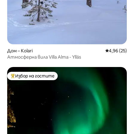
Дом – Kolari
Средна оценк
4,96 (25)
Атмосферна вила Villa Alma - Ylläs
Избор на гостите
Най-популярен избор на гостите