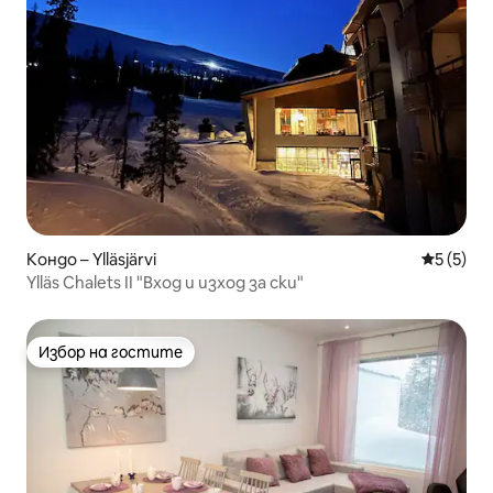
Кондо – Ylläsjärvi
Средна о
5 (5)
Ylläs Chalets II "Вход и изход за ски"
Избор на гостите
Избор на гостите