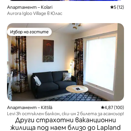
Апартамент – Kolari
Средна оц
5 (12)
Aurora Igloo Village в Юлас
Избор на гостите
Избор на гостите
Апартамент – Kittilä
Средна оценка
4,87 (100)
Levi 3h остъклен балкон, ски-ин 2 билета за асансьор!
Други страхотни ваканционни
жилища под наем близо до Lapland