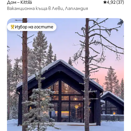
Дом – Kittilä
Средна оценк
4,92 (37)
Ваканционна къща в Леви, Лапландия
Избор на гостите
Най-популярен избор на гостите