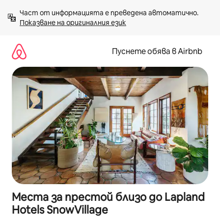
Пропускане
Част от информацията е преведена автоматично. 
към
Показване на оригиналния език
съдържанието
Пуснете обява в Airbnb
Места за престой близо до Lapland
Hotels SnowVillage