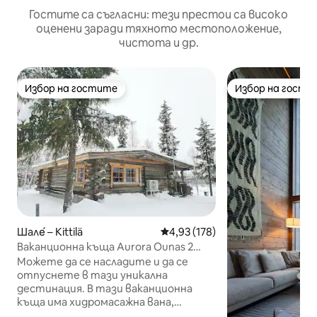
Гостите са съгласни: тези престои са високо
оценени заради тяхното местоположение,
чистота и др.
Избор на гостите
Избор на гости
Избор на гостите
Избор на гости
Шале́ – Kittilä
Средна оценка: 4,93 от 5, 178
4,93 (178)
Ваканционна къща Aurora Ounas 2
край реката
Можете да се насладите и да се
отпуснете в тази уникална
дестинация. В тази ваканционна
къща има хидромасажна вана,
където можете да видите небе,