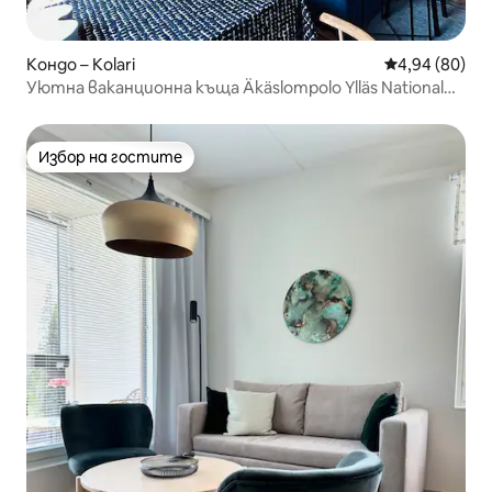
Кондо – Kolari
Средна оценк
4,94 (80)
Уютна ваканционна къща Äkäslompolo Ylläs National
Park
Избор на гостите
Избор на гостите