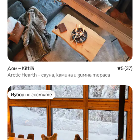
Дом – Kittilä
Средна оц
5 (37)
Arctic Hearth – сауна, камина и зимна тераса
Избор на гостите
Избор на гостите