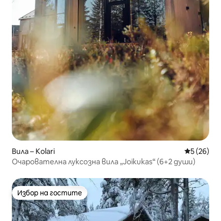
Вила – Kolari
Средна оц
5 (26)
Очарователна луксозна вила „Joikukas“ (6+2 души)
Избор на гостите
Избор на гостите