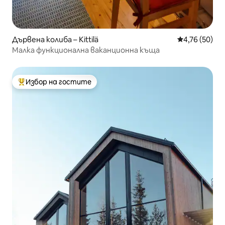
Дървена колиба – Kittilä
Средна оценк
4,76 (50)
Малка функционална ваканционна къща
Избор на гостите
Най-популярен избор на гостите