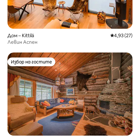
Дом – Kittilä
Средна оценк
4,93 (27)
Левин Аспен
Избор на гостите
Избор на гостите