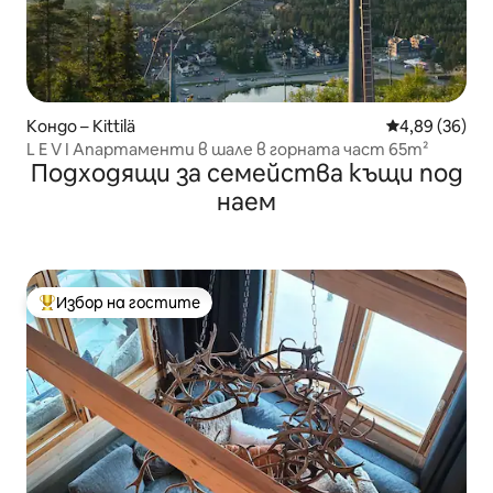
Кондо – Kittilä
Средна оценк
4,89 (36)
L E V I Апартаменти в шале в горната част 65m²
Подходящи за семейства къщи под
наем
Избор на гостите
Най-популярен избор на гостите