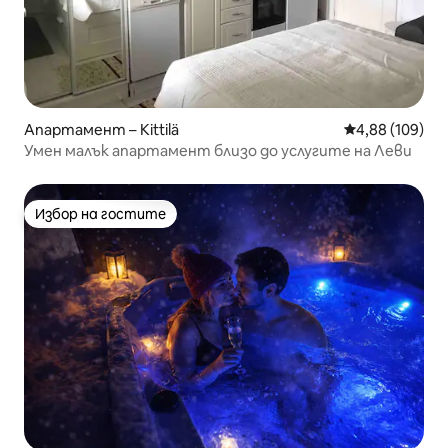
Апартамент – Kittilä
Средна оценка
4,88 (109)
Умен малък апартамент близо до услугите на Леви
Избор на гостите
Избор на гостите