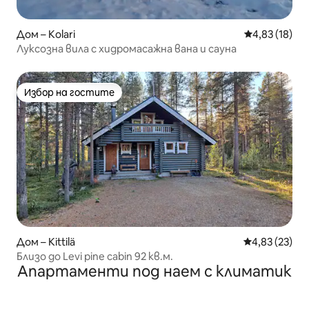
Дом – Kolari
Средна оценк
4,83 (18)
Луксозна вила с хидромасажна вана и сауна
Избор на гостите
Избор на гостите
Дом – Kittilä
Средна оценк
4,83 (23)
Близо до Levi pine cabin 92 кв.м.
Апартаменти под наем с климатик