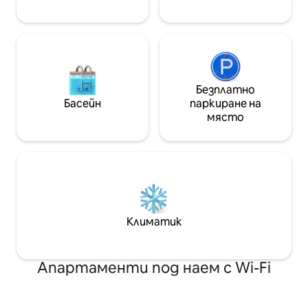
се стъмни. Разстоянието до ски
пистите е 1,4 км
Безплатно
Басейн
паркиране на
място
Климатик
Апартаменти под наем с Wi-Fi