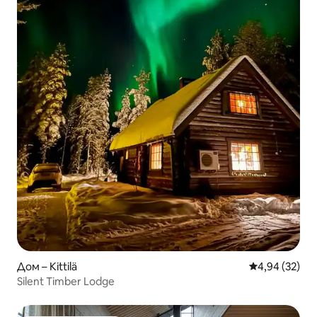
Дом – Kittilä
Средна оценк
4,94 (32)
Silent Timber Lodge