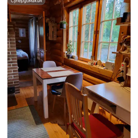
Супердомакин
Супердомакин