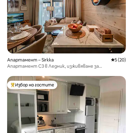
Апартамент – Sirkka
Средна оц
5 (20)
Апартамент C3 в Ледник, изживяване за
младоженци
Избор на гостите
Най-популярен избор на гостите