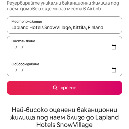
Резервирайте уникални ваканционни жилища под
наем, домове и още много места в Airbnb
Местоположение
Когато резултатите се покажат, използвайте клавишите 
Настаняване
Освобождаване
Търсене
Най-високо оценени ваканционни
жилища под наем близо до Lapland
Hotels SnowVillage