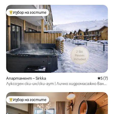
Kuunkajo B
Избор на гостите
Най-популярен избор на гостите
Апартамент – Sirkka
Средна о
5 (7)
Луксозен ски-ин/ски-аут | Лично хидромасажно вана
и сауна
Избор на гостите
Най-популярен избор на гостите