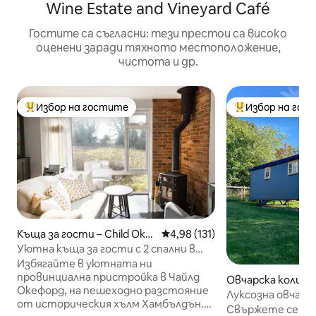
Wine Estate and Vineyard Café
Гостите са съгласни: тези престои са високо
оценени заради тяхното местоположение,
чистота и др.
Избор на гостите
Избор на гос
Най-популярен избор на гостите
Най-популярен 
Къща за гости – Child Okef
Средна оценка: 4,98 от 5, 13
4,98 (131)
ord
Уютна къща за гости с 2 спални в
селска местност
Избягайте в уютната ни
провинциална пристройка в Чайлд
Овчарска колиба 
Окефорд, на пешеходно разстояние
Луксозна овчарск
от историческия хълм Хамбълдън.
хидромасажна в
Свържете се от