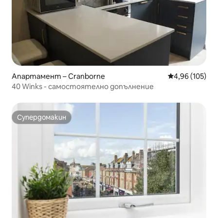
Апартамент – Cranborne
Средна оценка
4,96 (105)
40 Winks - самостоятелно допълнение
Супердомакин
Супердомакин