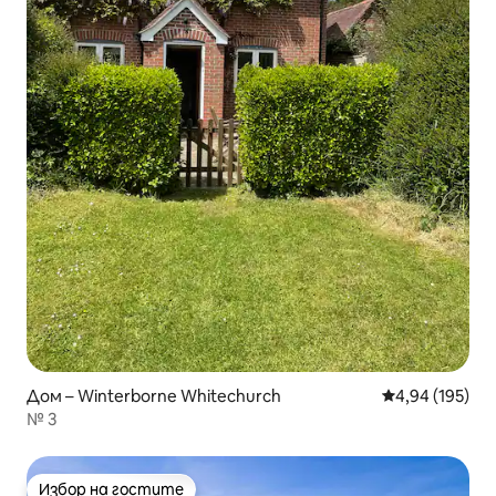
Дом – Winterborne Whitechurch
Средна оценка
4,94 (195)
№ 3
Избор на гостите