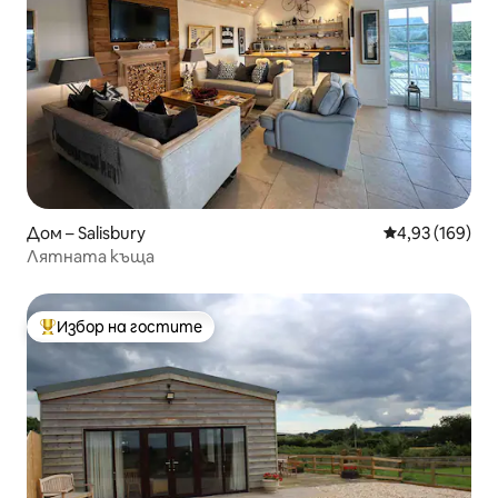
Дом – Salisbury
Средна оценка
4,93 (169)
Лятната къща
Избор на гостите
Най-популярен избор на гостите