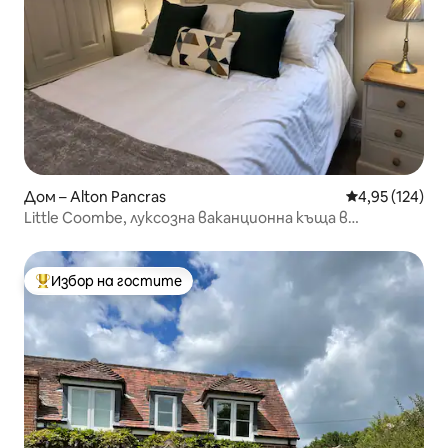
Дом – Alton Pancras
Средна оценка
4,95 (124)
Little Coombe, луксозна ваканционна къща в
провинцията с хидромасажна вана
Избор на гостите
Най-популярен избор на гостите