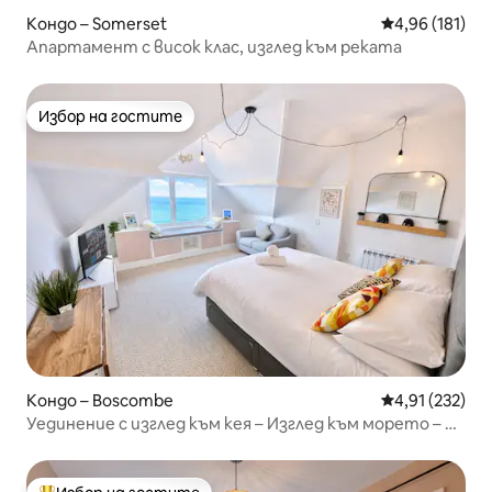
Кондо – Somerset
Средна оценка
4,96 (181)
Апартамент с висок клас, изглед към реката
Избор на гостите
Избор на гостите
Кондо – Boscombe
Средна оценка
4,91 (232)
Уединение с изглед към кея – Изглед към морето – С
паркинг