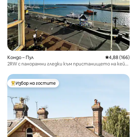
Кондо – Пул
Средна оценка
4,88 (166)
2RW с панорамни гледки към пристанището на кей
Пул
Избор на гостите
Най-популярен избор на гостите