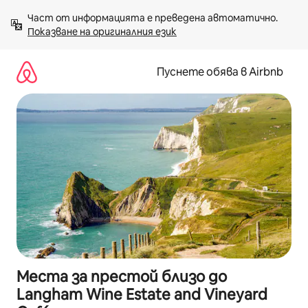
Пропускане
Част от информацията е преведена автоматично. 
към
Показване на оригиналния език
съдържанието
Пуснете обява в Airbnb
Места за престой близо до
Langham Wine Estate and Vineyard