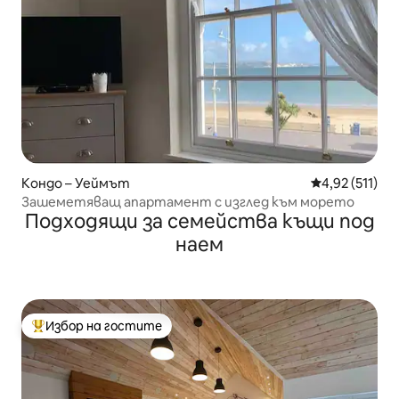
Кондо – Уеймът
Средна оценка
4,92 (511)
Зашеметяващ апартамент с изглед към морето
Подходящи за семейства къщи под
наем
Избор на гостите
Най-популярен избор на гостите