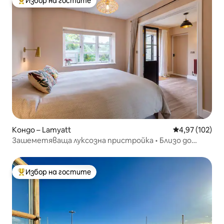
Избор на гостите
Най-популярен избор на гостите
Кондо – Lamyatt
Средна оценка
4,97 (102)
Зашеметяваща луксозна пристройка • Близо до
Брутън и „Нют“
Избор на гостите
Най-популярен избор на гостите