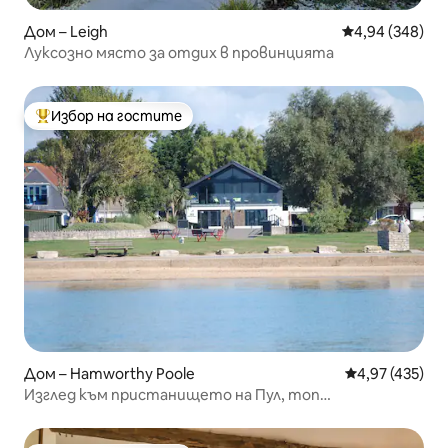
Дом – Leigh
Средна оценка
4,94 (348)
Луксозно място за отдих в провинцията
Избор на гостите
Най-популярен избор на гостите
Дом – Hamworthy Poole
Средна оценка
4,97 (435)
Изглед към пристанището на Пул, топ
местоположение, хидромасажна вана/сауна