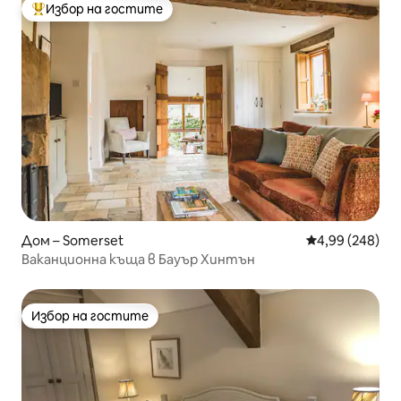
Избор на гостите
Най-популярен избор на гостите
Дом – Somerset
Средна оценка
4,99 (248)
Ваканционна къща в Бауър Хинтън
Избор на гостите
Избор на гостите