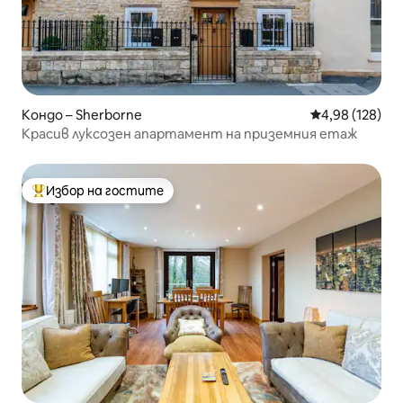
Кондо – Sherborne
Средна оценка
4,98 (128)
Красив луксозен апартамент на приземния етаж
Избор на гостите
Най-популярен избор на гостите