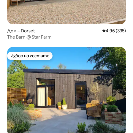
Дом – Dorset
Средна оценка
4,96 (335)
The Barn @ Star Farm
Избор на гостите
Избор на гостите