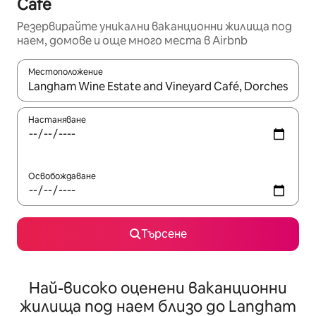
Café
Резервирайте уникални ваканционни жилища под
наем, домове и още много места в Airbnb
Местоположение
Когато резултатите се покажат, използвайте клавишите 
Настаняване
Освобождаване
Търсене
Най-високо оценени ваканционни
жилища под наем близо до Langham