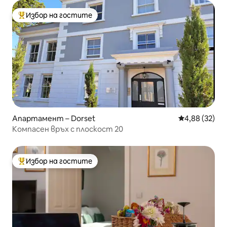
Избор на гостите
Най-популярен избор на гостите
Апартамент – Dorset
Средна оценк
4,88 (32)
Компасен връх с плоскост 20
Избор на гостите
Най-популярен избор на гостите