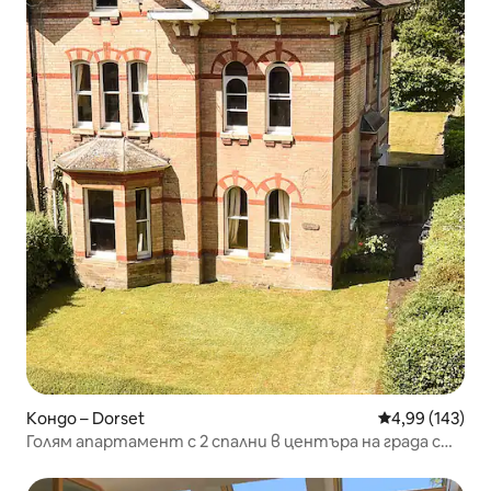
Кондо – Dorset
Средна оценка
4,99 (143)
Голям апартамент с 2 спални в центъра на града с
безплатен паркинг