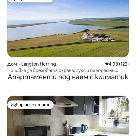
Избор на гостите
Дом – Langton Herring
Средна оценка
4,98 (122)
Почивка за бреговата охрана: лукс и панорамни
Апартаменти под наем с климатик
гледки към морето
Избор на гостите
Избор на гостите