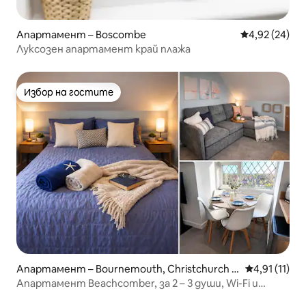
Апартамент – Boscombe
Средна оценк
4,92 (24)
Луксозен апартамент край плажа
Избор на гостите
Избор на гостите
Апартамент – Bournemouth, Christchurch a
Средна оцен
4,91 (11)
nd Poole
Апартамент Beachcomber, за 2 – 3 души, Wi-Fi и
паркинг