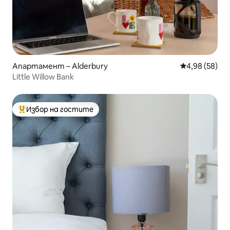
Апартамент – Alderbury
Средна оценк
4,98 (58)
Little Willow Bank
Избор на гостите
Най-популярен избор на гостите