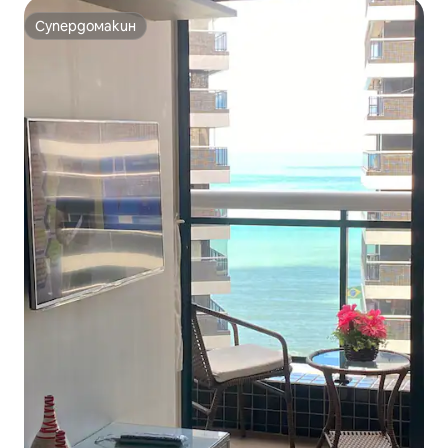
Супердомакин
Супердомакин