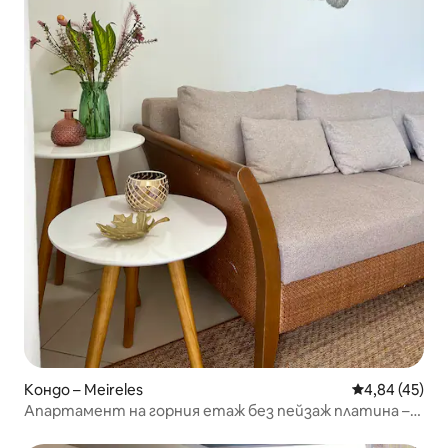
Кондо – Meireles
Средна оценк
4,84 (45)
Апартамент на горния етаж без пейзаж платина –
изглед към морето