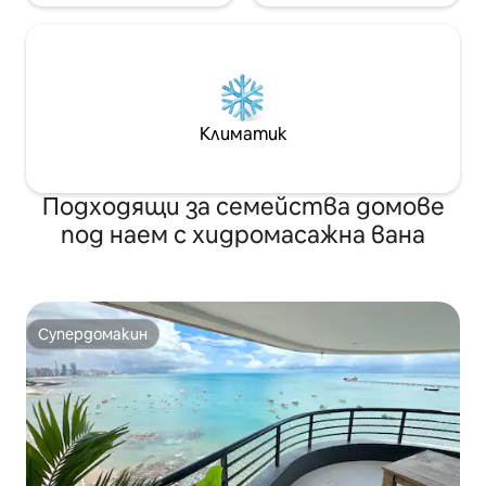
Климатик
Подходящи за семейства домове
под наем с хидромасажна вана
Супердомакин
Супердомакин