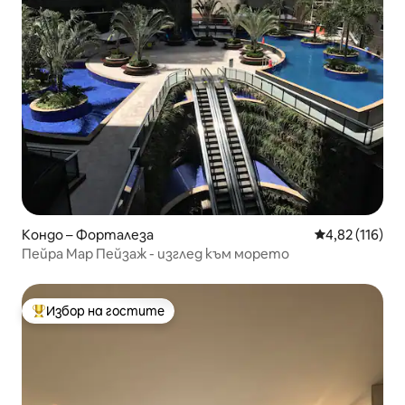
Кондо – Форталеза
Средна оценка
4,82 (116)
Пейра Мар Пейзаж - изглед към морето
Избор на гостите
Най-популярен избор на гостите