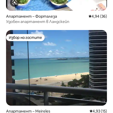
Апартамент – Форталеза
Средна оценк
4,94 (36)
Удобен апартамент в Ландскейп
Избор на гостите
Избор на гостите
Апартамент – Meireles
Средна оценк
4,93 (15)