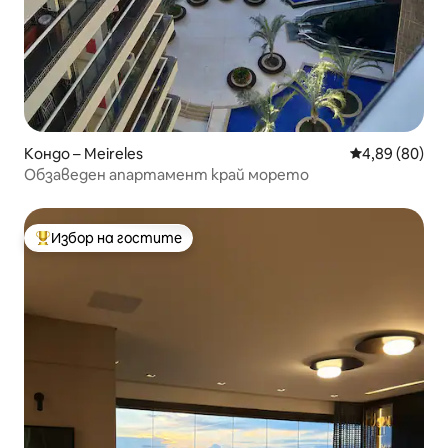
Кондо – Meireles
Средна оценк
4,89 (80)
Обзаведен апартамент край морето
Избор на гостите
Най-популярен избор на гостите