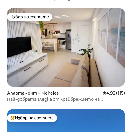
Избор на гостите
Избор на гостите
Апартамент – Meireles
Средна оценка
4,92 (115)
Най-добрата гледка от крайбрежието на
Форталеза
Избор на гостите
Най-популярен избор на гостите