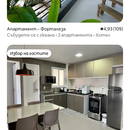
Апартамент – Форталеза
Средна оценка
4,93 (109)
Събудете се с океана • 2 апартамента • Хотел
Избор на гостите
Избор на гостите