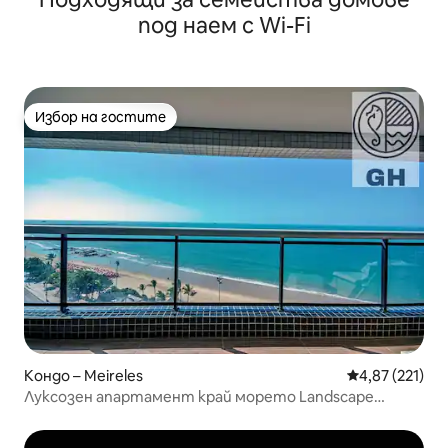
под наем с Wi-Fi
Избор на гостите
Избор на гостите
Кондо – Meireles
Средна оценка
4,87 (221)
Луксозен апартамент край морето Landscape
Platinum