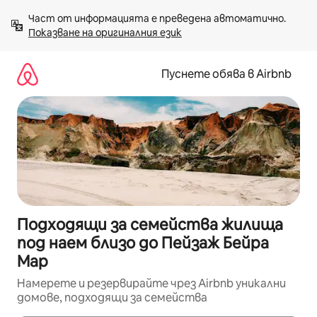
Пропускане
Част от информацията е преведена автоматично. 
към
Показване на оригиналния език
съдържанието
Пуснете обява в Airbnb
Подходящи за семейства жилища
под наем близо до Пейзаж Бейра
Мар
Намерете и резервирайте чрез Airbnb уникални
домове, подходящи за семейства