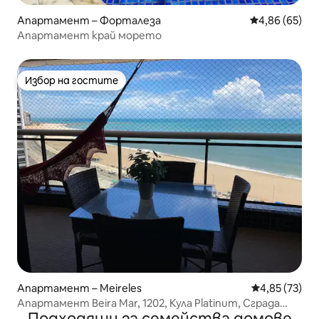
Апартамент – Форталеза
Средна оценк
4,86 (65)
Апартамент край морето
Избор на гостите
Избор на гостите
Апартамент – Meireles
Средна оценк
4,85 (73)
Апартамент Beira Mar, 1202, Кула Platinum, Сграда
Подходящи за семейства домове
Landscape