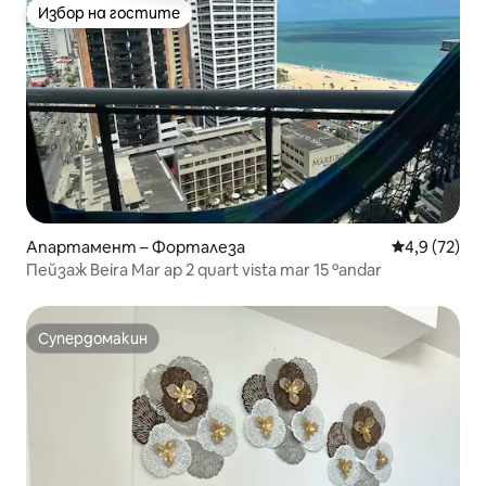
Избор на гостите
Избор на гостите
Апартамент – Форталеза
Средна оцен
4,9 (72)
Пейзаж Beira Mar ap 2 quart vista mar 15 ºandar
Супердомакин
Супердомакин