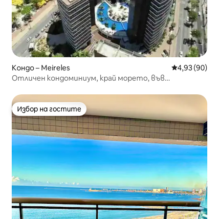
Кондо – Meireles
Средна оценк
4,93 (90)
Отличен кондоминиум, край морето, във
Форталеза!
Избор на гостите
Избор на гостите