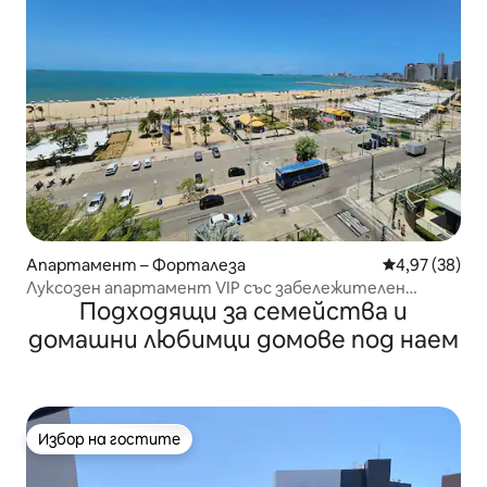
Апартамент – Форталеза
Средна оценк
4,97 (38)
Луксозен апартамент VIP със забележителен
Подходящи за семейства и
изглед към морето – Landscape Gold
домашни любимци домове под наем
Избор на гостите
Избор на гостите