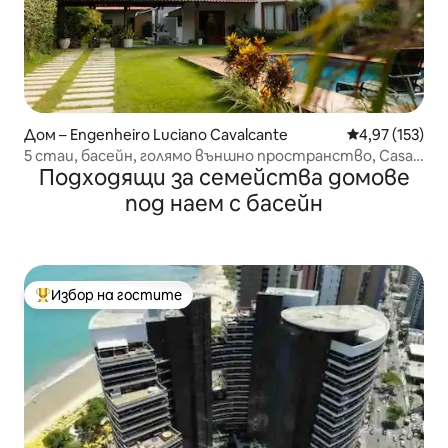
Дом – Engenheiro Luciano Cavalcante
Средна оценка
4,97 (153)
5 стаи, басейн, голямо външно пространство, Casa
Подходящи за семейства домове
Maria
под наем с басейн
Избор на гостите
Най-популярен избор на гостите