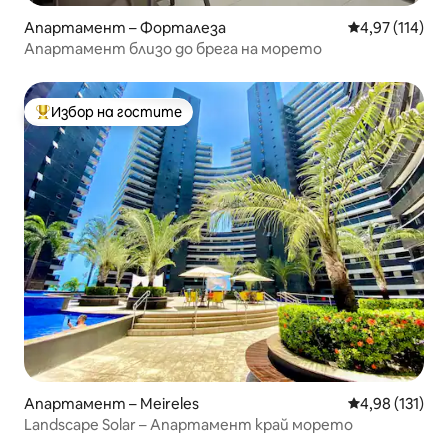
Апартамент – Форталеза
Средна оценка
4,97 (114)
Апартамент близо до брега на морето
Избор на гостите
Най-популярен избор на гостите
Апартамент – Meireles
Средна оценка
4,98 (131)
Landscape Solar – Апартамент край морето