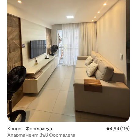
Кондо – Форталеза
Средна оценка
4,94 (116)
Апартамент във Форталеза