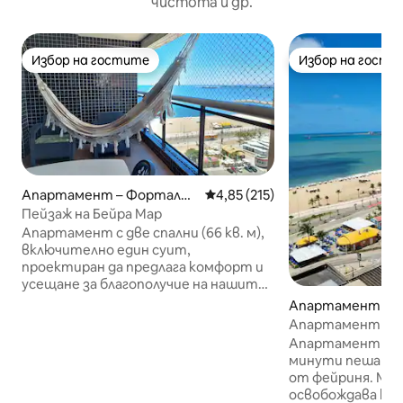
чистота и др.
Избор на гостите
Избор на гости
Избор на гостите
Избор на гости
Апартамент – Форталез
Средна оценка: 4,85 от 5, 21
4,85 (215)
а
Пейзаж на Бейра Мар
Апартамент с две спални (66 кв. м),
включително един суит,
проектиран да предлага комфорт и
усещане за благополучие на нашите
гости. 😊❤️ Cond Landscape се намира
Апартамент – 
на брега на морето, само на няколко
за
Апартамент на 
метра от известния плаж Фериня, и
във Форталеза!
Апартамент 10 -
разполага с фантастична зона за
минути пеша от 
отдих: ✅ Басейни за възрастни и
от фейриня. М
деца (на два етажа) ✅ Фитнес зала с
освобождава кол