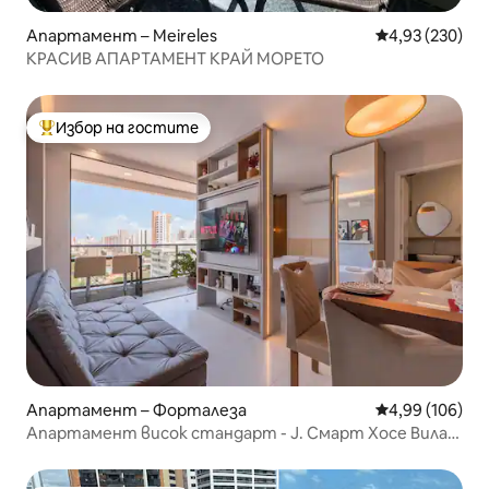
Апартамент – Meireles
Средна оценка
4,93 (230)
КРАСИВ АПАРТАМЕНТ КРАЙ МОРЕТО
Избор на гостите
Най-популярен избор на гостите
Апартамент – Форталеза
Средна оценка
4,99 (106)
Апартамент висок стандарт - J. Смарт Хосе Вилар
#1403