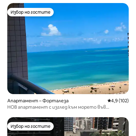
Избор на гостите
Избор на гостите
Апартамент – Форталеза
Средна оценк
4,9 (102)
НОВ апартамент с изглед към морето във
Форталеза
Избор на гостите
Избор на гостите