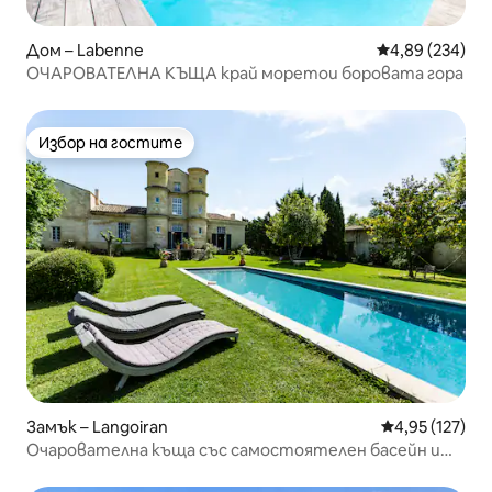
Дом – Labenne
Средна оценка
4,89 (234)
ОЧАРОВАТЕЛНА КЪЩА край моретои боровата гора
Избор на гостите
Избор на гостите
Замък – Langoiran
Средна оценка
4,95 (127)
Очарователна къща със самостоятелен басейн и
градина