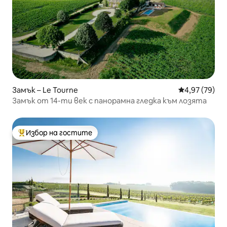
Замък – Le Tourne
Средна оценк
4,97 (79)
Замък от 14-ти век с панорамна гледка към лозята
Избор на гостите
Най-популярен избор на гостите