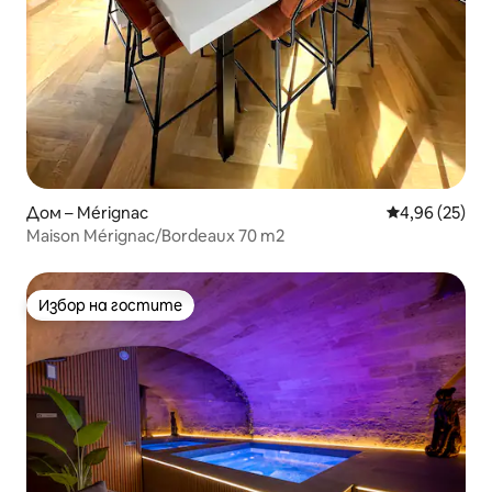
Дом – Mérignac
Средна оценк
4,96 (25)
Maison Mérignac/Bordeaux 70 m2
Избор на гостите
Избор на гостите