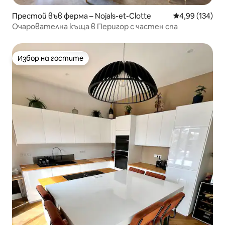
Престой във ферма – Nojals-et-Clotte
Средна оценка
4,99 (134)
Очарователна къща в Перигор с частен спа
Избор на гостите
Избор на гостите