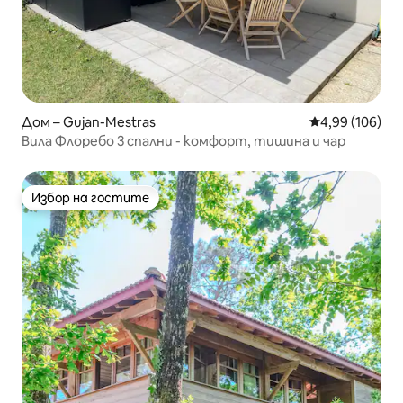
Дом – Gujan-Mestras
Средна оценка
4,99 (106)
Вила Флоребо 3 спални - комфорт, тишина и чар
Избор на гостите
Избор на гостите