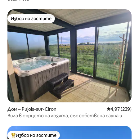
Избор на гостите
Избор на гостите
Дом – Pujols-sur-Ciron
Средна оценка
4,97 (239)
Вила в сърцето на лозята, със собствена сауна и
джакузи
Избор на гостите
Най-популярен избор на гостите