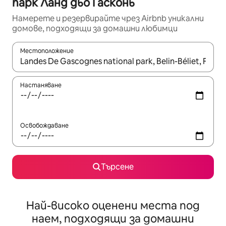
парк Ланд дьо Гасконь
Намерете и резервирайте чрез Airbnb уникални
домове, подходящи за домашни любимци
Местоположение
Когато резултатите се покажат, използвайте клавишите 
Настаняване
Освобождаване
Търсене
Най-високо оценени места под
наем, подходящи за домашни