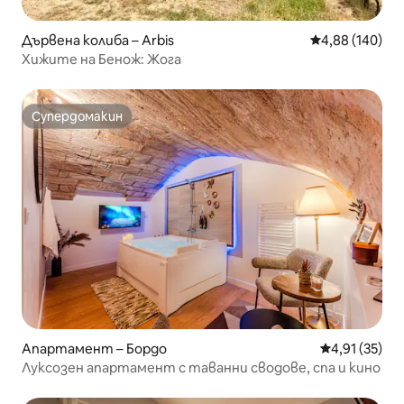
Дървена колиба – Arbis
Средна оценка
4,88 (140)
Хижите на Бенож: Жога
Супердомакин
Супердомакин
Апартамент – Бордо
Средна оценк
4,91 (35)
Луксозен апартамент с таванни сводове, спа и кино