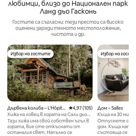
любимци, близо до Национален парк
Ланд дьо Гасконь
Гостите са съгласни: тези престои са високо
оценени заради тяхното местоположение,
чистота и др.
Избор на гостите
Избор на гости
Избор на гостите
Избор на гости
Дървена колиба – L'Hôpital
Средна оценка: 4,97 от 5, 105
4,97 (105)
Дом – Salles
-d'Orion
Хижа на ловец в гората на Сали дьо
Къща на 30 мин
Беарн
Тази хижа има свой собствен ъгъл в
Отпуснете се в
гората, вие сте откъснати от
дом. Къща напълно независима,
останалия свят. Напълно се
състояща се от: