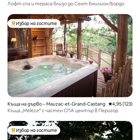
Лофт спа и тераса близо до Сент Емилион/Бордо
Избор на гостите
Най-популярен избор на гостите
Къща на дърво – Mauzac-et-Grand-Castang
Средна оценка
4,95 (123)
Къща „Mélèze“ с частен СПА център в Перигор
Избор на гостите
Най-популярен избор на гостите