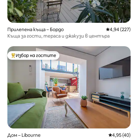
Прилепена къща – Бордо
Средна оценка
4,94 (227)
Къща за гости, тераса и джакузи в центъра
Избор на гостите
Най-популярен избор на гостите
Дом – Libourne
Средна оценк
4,95 (40)