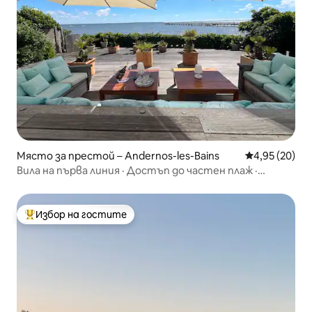
Място за престой – Andernos-les-Bains
Средна оценк
4,95 (20)
Вила на първа линия · Достъп до частен плаж ·
Басейн
Избор на гостите
Най-популярен избор на гостите