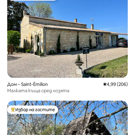
Дом – Saint-Émilion
Средна оценка
4,99 (206)
Малката къща сред лозята
Избор на гостите
Най-популярен избор на гостите