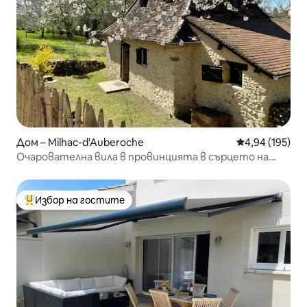
Дом – Milhac-d'Auberoche
Средна оценка
4,94 (195)
Очарователна вила в провинцията в сърцето на
Перигор
Избор на гостите
Най-популярен избор на гостите