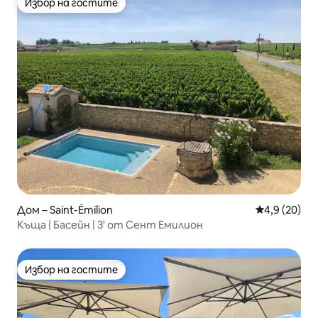
Избор на гостите
Избор на гостите
Дом – Saint-Émilion
Средна оцен
4,9 (20)
Къща | Басейн | 3' от Сент Емилион
Избор на гостите
Избор на гостите