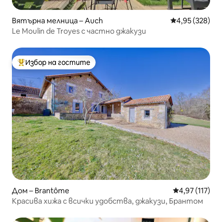
Вятърна мелница – Auch
Средна оценка
4,95 (328)
Le Moulin de Troyes с частно джакузи
Избор на гостите
Най-популярен избор на гостите
Дом – Brantôme
Средна оценка
4,97 (117)
Красива хижа с всички удобства, джакузи, Брантом