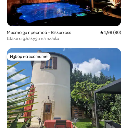
Място за престой – Bïskarross
Средна оценк
4,98 (80)
Шале и джакузи на плажа
Избор на гостите
Избор на гостите