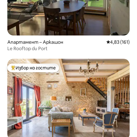
Апартамент – Аркашон
Средна оценка
4,83 (161)
Le Rooftop du Port
Избор на гостите
Най-популярен избор на гостите