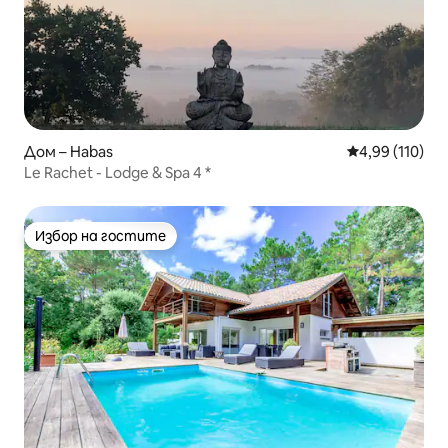
Дом – Habas
Средна оценка
4,99 (110)
Le Rachet - Lodge & Spa 4 *
Избор на гостите
Избор на гостите