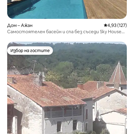
Дом – Ажан
Средна оценка
4,93 (127)
Самостоятелен басейн и спа без съседи Sky House
Agen
Избор на гостите
Избор на гостите