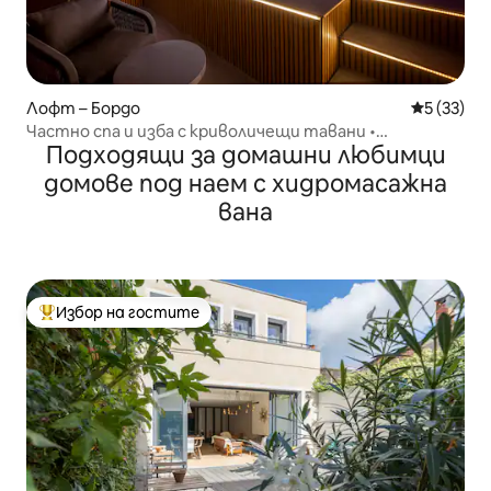
Лофт – Бордо
Средна оц
5 (33)
Частно спа и изба с криволичещи тавани •
Подходящи за домашни любимци
Романтичен луксозен апартамент
домове под наем с хидромасажна
вана
Избор на гостите
Най-популярен избор на гостите