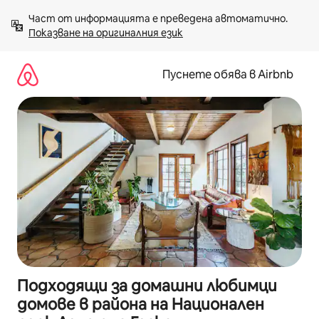
Пропускане
Част от информацията е преведена автоматично. 
към
Показване на оригиналния език
съдържанието
Пуснете обява в Airbnb
Подходящи за домашни любимци
домове в района на Национален