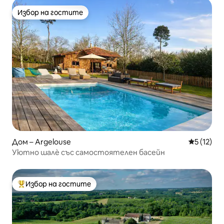
Избор на гостите
Избор на гостите
Дом – Argelouse
Средна оц
5 (12)
Уютно шалѐ със самостоятелен басейн
Избор на гостите
Най-популярен избор на гостите