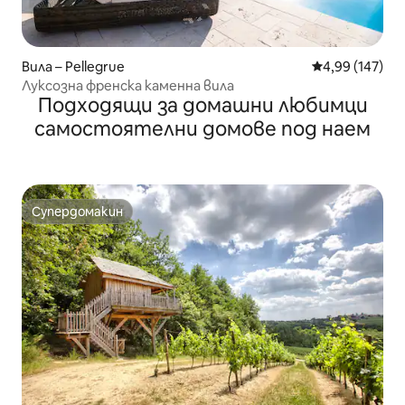
Вила – Pellegrue
Средна оценка
4,99 (147)
Луксозна френска каменна вила
Подходящи за домашни любимци
самостоятелни домове под наем
Супердомакин
Супердомакин