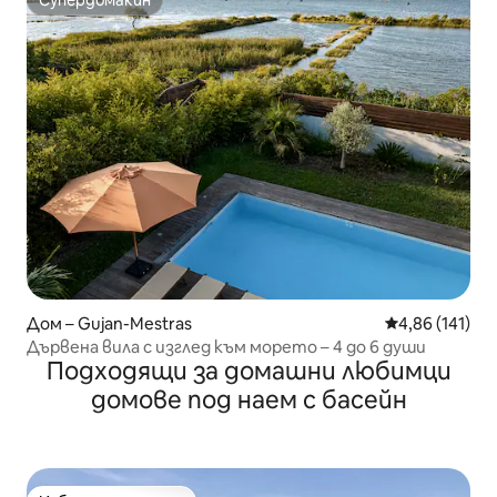
Супердомакин
Дом – Gujan-Mestras
Средна оценка
4,86 (141)
Дървена вила с изглед към морето – 4 до 6 души
Подходящи за домашни любимци
домове под наем с басейн