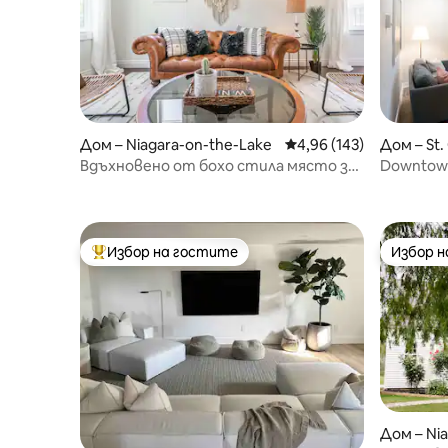
Дом – Niagara-on-the-Lake
Средна оценка: 4,96 о
4,96 (143)
Дом – St.
Вдъхновено от бохо стила място за
Downtown 
престой от най-добрите 1% в NOTL
Wineries
във винарския регион за 2 души
Избор на гостите
Избор 
Най-популярен избор на гостите
Избор 
Дом – Ni