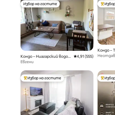
Избор на гостите
Избор
Избор на гостите
Най-поп
Кондо – 
Неотдав
Кондо – Ниагарский водоп
Средна оценка: 4,91 о
4,91 (555)
апартаме
ад
Евгени
апартам
Избор на гостите
Избор
Най-популярен избор на гостите
Най-поп