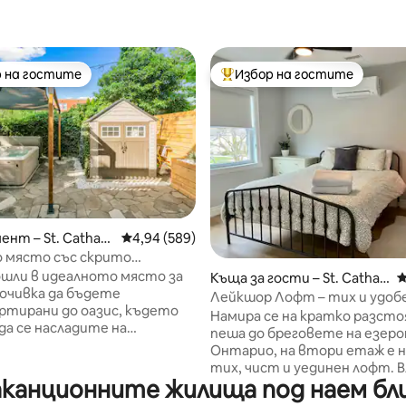
 на гостите
Избор на гостите
улярен избор на гостите
Най-популярен избор на гос
т 5, 179 отзива
нт – St. Cathari
Средна оценка: 4,94 от 5, 589 отзива
4,94 (589)
о място със скрито
е – хидромасажна вана, иглу
шли в идеалното място за
Къща за гости – St. Cathari
С
ла
а да бъдете
nes
Лейкшор Лофт – тих и удоб
ртирани до оазис, където
апартамент с 1 спалня
Намира се на кратко разсто
а се насладите на
пеша до бреговете на езер
е. Сгушен перфектно в
Онтарио, на втори етаж е
на града, този стилен
тих, чист и уединен лофт. Влезте
ент е просторен и
канционните жилища под наем близо
през отделния вход в
нен. Отпуснете се на
новопостроена пълна кухня