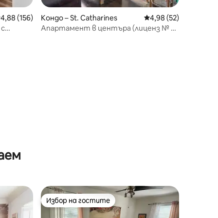
Кондо – St. Catharines
Средна оценка: 4,98
4,98 (52)
редна оценка: 4,88 от 5, 156 отзива
4,88 (156)
Апартамент в центъра (лиценз № 23
 с
112884 STR)
аем
Избор на гостите
тите
Избор на гостите