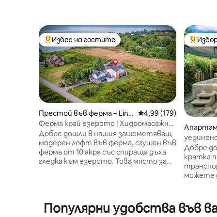
Избор на гостите
Избор
Най-популярен избор на гостите
Най-поп
Престой във ферма – Linc
Средна оценка: 4,99 о
4,99 (179)
oln
Ферма край езерото | Хидромасажна
Апартаме
вана | Огнище | Достъп до плажа
Добре дошли в нашия зашеметяващ
nes
уединен
модерен лофт във ферма, сгушен във
съкровищ
Добре до
ферма от 10 акра със спираща дъха
и киноза
кратка почивк
гледка към езерото. Това място за
транспо
отдих във ферма предлага
можете д
перфектна комбинация от селски
уединени
чар и органичен лукс. Домът ни
центъра 
разполага с отворено жилищно
апартам
Популярни удобства във ва
пространство със сводести тавани
съвреме
и изобилие от естествена