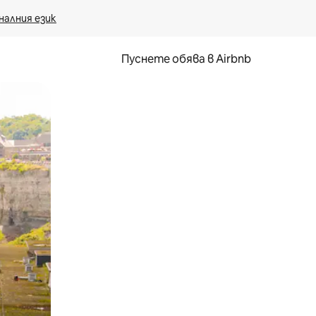
налния език
Пуснете обява в Airbnb