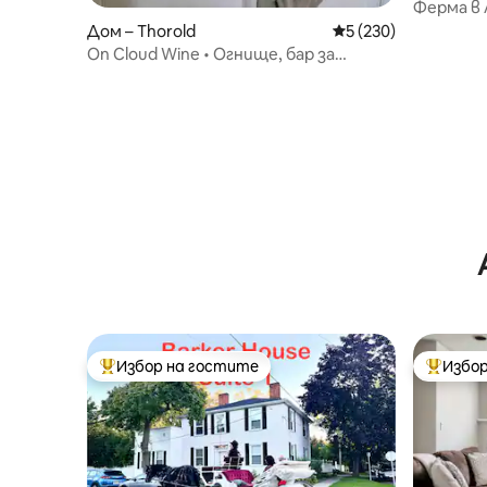
Ферма в 
в Ниагара
Дом – Thorold
Средна оценка: 5 о
5 (230)
On Cloud Wine • Огнище, бар за
шампанско, бадминтон, EV
Избор на гостите
Избор
Най-популярен избор на гостите
Най-поп