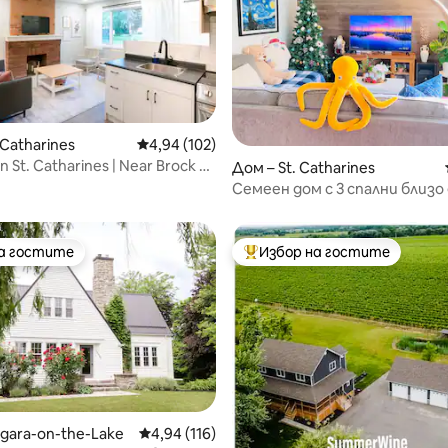
т 5, 143 отзива
 Catharines
Средна оценка: 4,94 от 5, 102 отзива
4,94 (102)
St. Catharines | Near Brock &
Дом – St. Catharines
Семеен дом с 3 спални близо
Ниагарския водопад – безпл
паркинг!
на гостите
Избор на гостите
на гостите
Най-популярен избор на гос
agara-on-the-Lake
Средна оценка: 4,94 от 5, 116 отзива
4,94 (116)