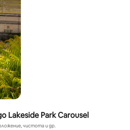
окосване или плъзгане.
 Lakeside Park Carousel
оложение, чистота и др.