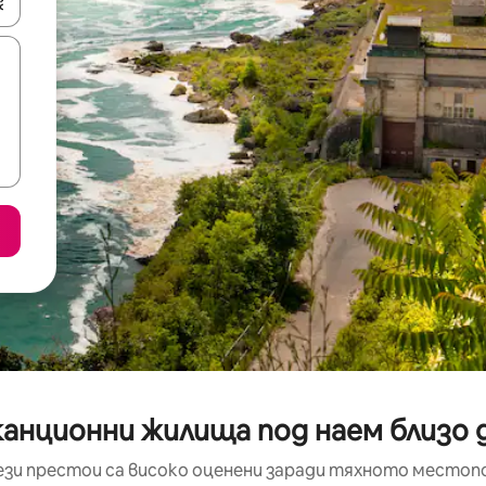
е клавишите със стрелки нагоре и надолу или навигирайте с д
анционни жилища под наем близо до
ези престои са високо оценени заради тяхното местоп