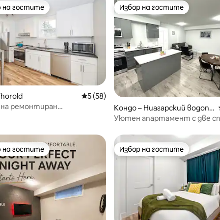
 на гостите
Избор на гостите
улярен избор на гостите
Избор на гостите
Thorold
Средна оценка: 5 от 5, 58 отзива
5 (58)
на ремонтиран
т 5, 555 отзива
Кондо – Ниагарский водопа
нт в сърцето на Ниагара,
д
Уютен апартамент с две сп
ент 1
паркинг в Ниагарския водопа
 на гостите
Избор на гостите
улярен избор на гостите
Избор на гостите