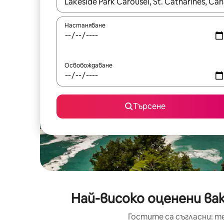
Когато резултатите се покажат, използвайт
Настаняване
Освобождаване
Търсене
Най-високо оценени вак
Гостите са съгласни: т