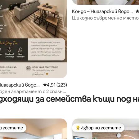
от 5, 76 отзива
Кондо – Ниагарский водоп
С
ад
Шикозно съвременно място
2 спални| На 5 минути от
водопадите
Ниагарский водоп
Средна оценка: 4,91 от 5, 223 отзива
4,91 (223)
озен апартамент с 2 спални,
дходящи за семейства къщи под н
н паркинг, Ниагарски
на гостите
Избор на гостите
на гостите
Най-популярен избор на гос