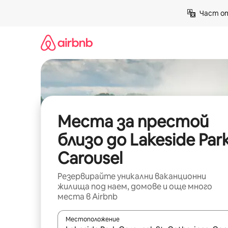
Пропускане
Част от
към
съдържанието
Места за престой
близо до Lakeside Par
Carousel
Резервирайте уникални ваканционни
жилища под наем, домове и още много
места в Airbnb
Местоположение