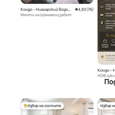
Кондо – Ниагарский водопа
Средна оценка: 4,93 
4,93 (76)
д
Имоти на Шанаяелизабет
Кондо – 
ад
НОВ лукс
По
безплате
водопад
Избор на гостите
Избор 
Най-популярен избор на гостите
Избор 