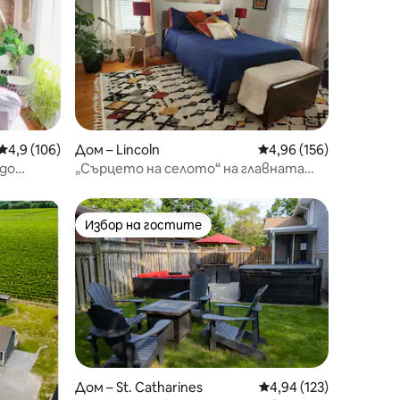
Средна оценка: 4,9 от 5, 106 отзива
4,9 (106)
Дом – Lincoln
Средна оценка: 4,96 
4,96 (156)
 до
„Сърцето на селото“ на главната
атен
улица, Йордания
Избор на гостите
тите
Избор на гостите
Дом – St. Catharines
Средна оценка: 4,94 
4,94 (123)