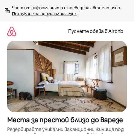
Пропускане
Част от информацията е преведена автоматично. 
към
Показване на оригиналния език
съдържанието
Пуснете обява в Airbnb
Места за престой близо до Варезе
Резервирайте уникални ваканционни жилища под