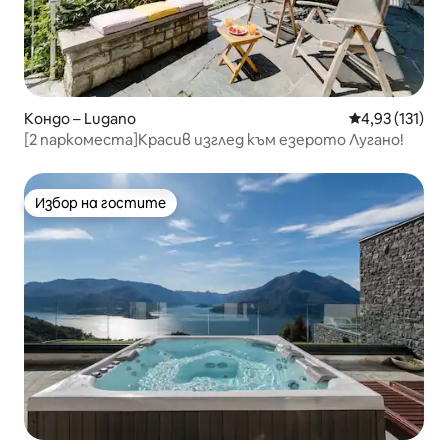
Кондо – Lugano
Средна оценка
4,93 (131)
[2 паркоместа]Красив изглед към езерото Лугано!
Избор на гостите
Избор на гостите