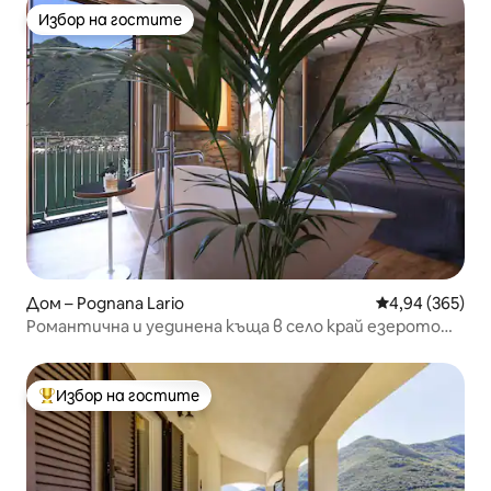
Избор на гостите
Избор на гостите
Дом – Pognana Lario
Средна оценка
4,94 (365)
Романтична и уединена къща в село край езерото
Комо
Избор на гостите
Най-популярен избор на гостите