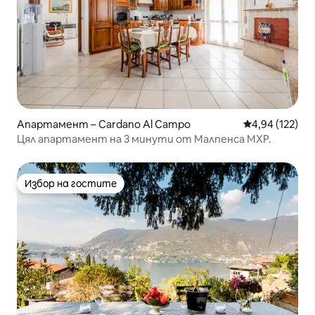
Апартамент – Cardano Al Campo
Средна оценка
4,94 (122)
Цял апартамент на 3 минути от Малпенса MXP.
Избор на гостите
Избор на гостите