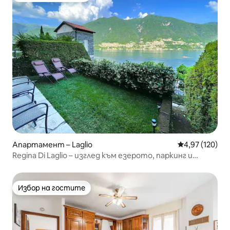
Апартамент – Laglio
Средна оценка
4,97 (120)
Regina Di Laglio – изглед към езерото, паркинг и
градина
Избор на гостите
Избор на гостите