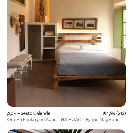
Дом – Sesto Calende
Средна оценка
4,99 (212)
Ферма Ронко деи Лари – ИЛ НИДО – Езеро Маджоре