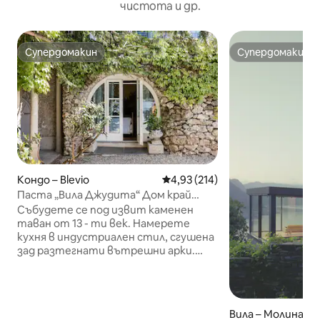
чистота и др.
Супердомакин
Супердомакин
Супердомакин
Супердомакин
Кондо – Blevio
Средна оценка: 4,93 от 5, 214
4,93 (214)
Паста „Вила Джудита“ Дом край
езеро
Събудете се под извит каменен
таван от 13 - ти век. Намерете
кухня в индустриален стил, сгушена
зад разтегнати вътрешни арки.
Пийте великолепно езеро и гледка
към планината от сенчест хамак.
Влезте направо в езерото Комо от
слънчевите градински тераси. CIR:
Вила – Молина
013026 - CNI -00010 Домът на