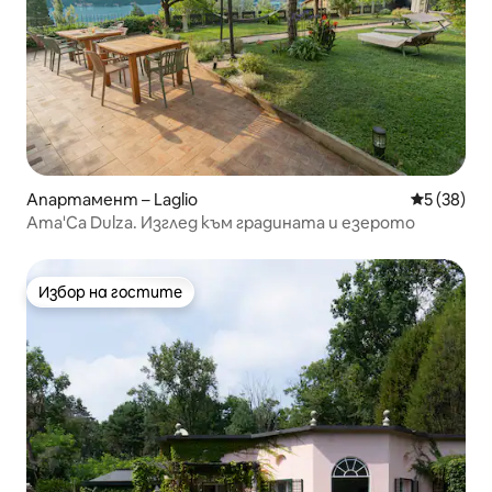
Апартамент – Laglio
Средна оц
5 (38)
Ama'Ca Dulza. Изглед към градината и езерото
Избор на гостите
Избор на гостите