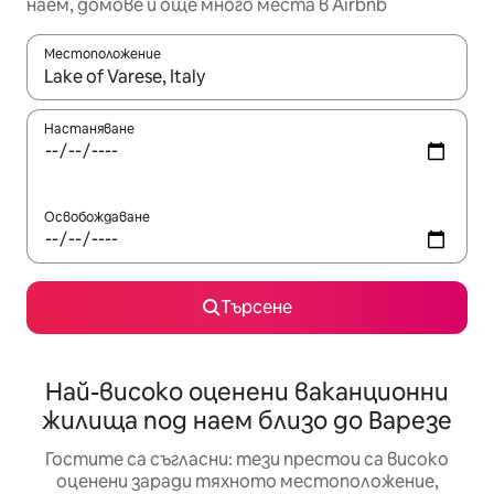
наем, домове и още много места в Airbnb
Местоположение
Когато резултатите се покажат, използвайте клавишите 
Настаняване
Освобождаване
Търсене
Най-високо оценени ваканционни
жилища под наем близо до Варезе
Гостите са съгласни: тези престои са високо
оценени заради тяхното местоположение,