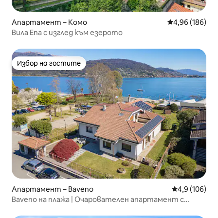
Апартамент – Комо
Средна оценка
4,96 (186)
Вила Ena с изглед към езерото
Избор на гостите
Избор на гостите
Апартамент – Baveno
Средна оценк
4,9 (106)
Baveno на плажа | Очарователен апартамент с
градина