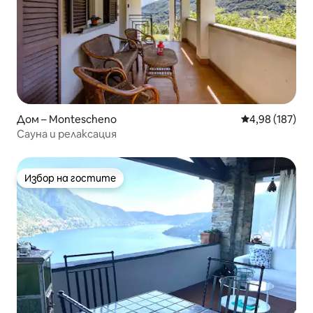
Дом – Montescheno
Средна оценка
4,98 (187)
Сауна и релаксация
Избор на гостите
Избор на гостите