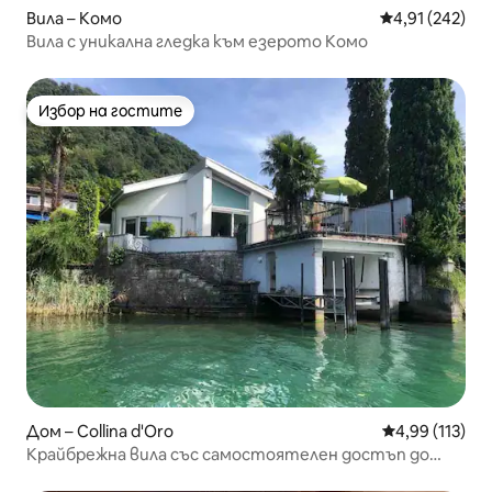
Вила – Комо
Средна оценка
4,91 (242)
Вила с уникална гледка към езерото Комо
Избор на гостите
Избор на гостите
Дом – Collina d'Oro
Средна оценка
4,99 (113)
Крайбрежна вила със самостоятелен достъп до
езеро