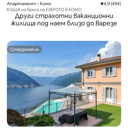
Апартамент – Комо
Средна оценк
4,9 (494)
КЪЩА на брега на ЕЗЕРОТО в КОМО
Други страхотни ваканционни
жилища под наем близо до Варезе
Супердомакин
Супердомакин