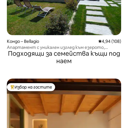
Кондо – Bellagio
Средна оценка
4,94 (108)
Апартамент с уникален изглед към езерото,
Подходящи за семейства къщи под
градина, паркинг
наем
Избор на гостите
Най-популярен избор на гостите