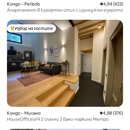
Кондо – Perledo
Средна оценка
4,94 (423)
Апартамент в курортен стил с изглед към езерото
Избор на гостите
Най-популярен избор на гостите
Кондо – Милано
Средна оценка
4,98 (376)
HouseOfficina14 2 спални 2 бани-паркинг Метро