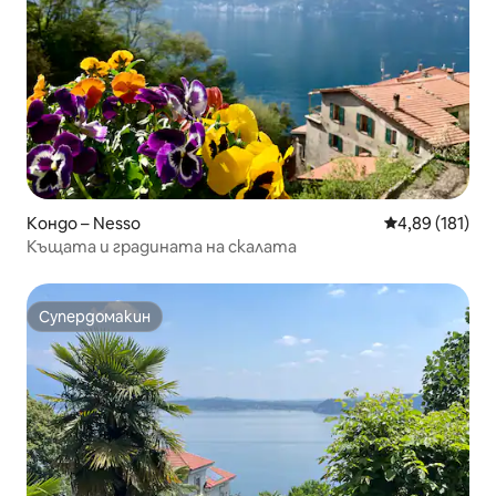
Кондо – Nesso
Средна оценка
4,89 (181)
Къщата и градината на скалата
Супердомакин
Супердомакин