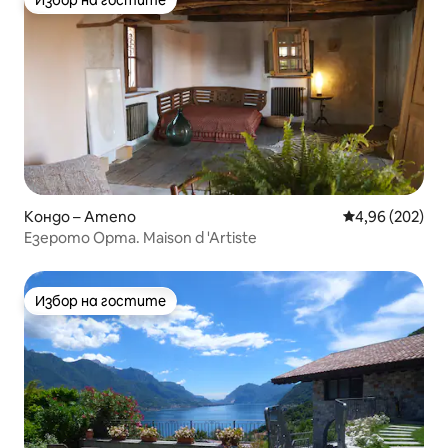
Избор на гостите
Кондо – Ameno
Средна оценка
4,96 (202)
Езерото Орта. Maison d 'Artiste
Избор на гостите
Избор на гостите