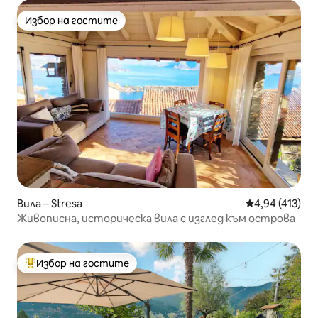
Избор на гостите
Избор на гостите
Вила – Stresa
Средна оценка
4,94 (413)
Живописна, историческа вила с изглед към острова
Избор на гостите
Най-популярен избор на гостите