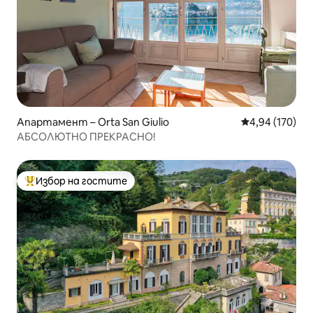
Апартамент – Orta San Giulio
Средна оценка
4,94 (170)
АБСОЛЮТНО ПРЕКРАСНО!
Избор на гостите
Най-популярен избор на гостите