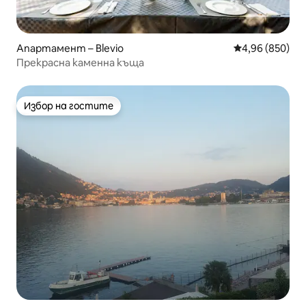
Апартамент – Blevio
Средна оценка
4,96 (850)
Прекрасна каменна къща
Избор на гостите
Избор на гостите