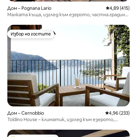
Дом – Pognana Lario
Средна оценка
4,89 (415)
Малката къща, изглед към езерото, частна градина
и паркинг
Избор на гостите
Избор на гостите
Дом – Cernobbio
Средна оценка
4,96 (233)
Toldino House – климатик, изглед към езерото,
екосъобразно