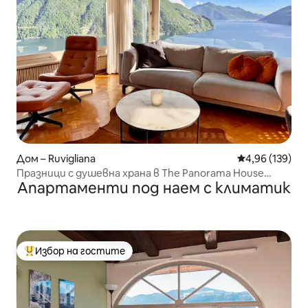
Дом – Ruvigliana
Средна оценка
4,96 (139)
Празници с душевна храна в The Panorama House
Апартаменти под наем с климатик
Lugano
Избор на гостите
Най-популярен избор на гостите