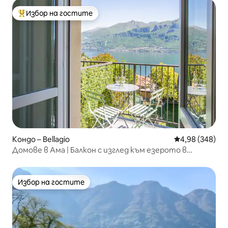
Избор на гостите
Най-популярен избор на гостите
Кондо – Bellagio
Средна оценка
4,98 (348)
Домове в Ама | Балкон с изглед към езерото в
Беладжо
Избор на гостите
Избор на гостите