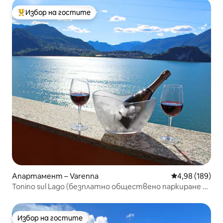
Избор на гостите
Най-популярен избор на гостите
Апартамент – Varenna
Средна оценка
4,98 (189)
Tonino sul Lago (безплатно обществено паркиране +
климатик), Varenna
Избор на гостите
Избор на гостите