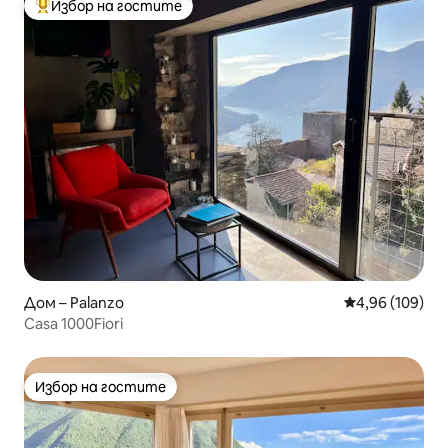
Избор на гостите
Най-популярен избор на гостите
Дом – Palanzo
Средна оценка
4,96 (109)
Casa 1000Fiori
Избор на гостите
Избор на гостите