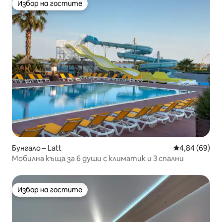
Избор на гостите
Избор на гостите
Бунгало – Latt
Средна оценк
4,84 (69)
Мобилна къща за 6 души с климатик и 3 спални
Избор на гостите
Избор на гостите