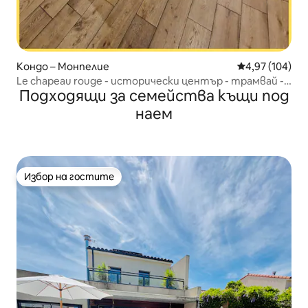
Кондо – Монпелие
Средна оценка
4,97 (104)
Le chapeau rouge - исторически център - трамвай -
Подходящи за семейства къщи под
климатик
наем
Избор на гостите
Избор на гостите