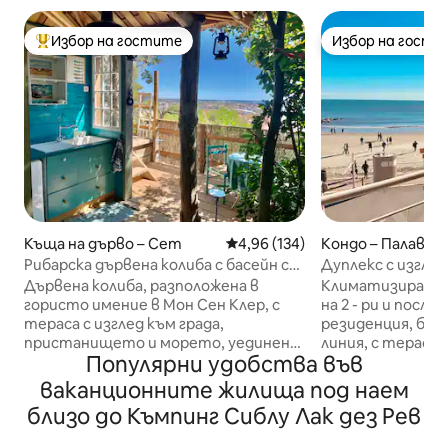
Избор на гостите
Избор на гости
Най-популярен избор на гостите
Избор на гости
Къща на дърво – Сет
Средна оценка: 4,96 от 5, 134
4,96 (134)
Кондо – Палавас
Рибарска дървена колиба с басейн с
Дуплекс с изгле
тераса с изглед към морето в града
Дървена колиба, разположена в
Климатизиран ду
гористо имение в Мон Сен Клер, с
на 2 - ри и посл
тераса с изглед към града,
резиденция, без а
пристанището и морето, уединена
линия, с тераса о
Популярни удобства във
в 2 отделни зони, свързани чрез
напълно оборудв
външно стълбище. Долно ниво,
пералня, сушилня
ваканционните жилища под наем
затворено: спалня от 12 м² със 160-
фризер, микровъ
близо до Къмпинг Сиблу Лак дез Рев
сантиметрово легло, тоалетна
индукционни ко
Горно ниво: баня с душ, лятна кухня с
Nespresso, Wi - F