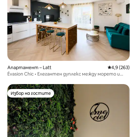
Апартамент – Latt
Средна оценк
4,9 (263)
Évasion Chic • Елегантен дуплекс между морето и
града
Избор на гостите
Избор на гостите