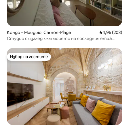
Кондо – Mauguio, Carnon-Plage
Средна оценка
4,95 (203)
Студио с изглед към морето на последния етаж
етаж + Паркинг + WIFI
Избор на гостите
Избор на гостите