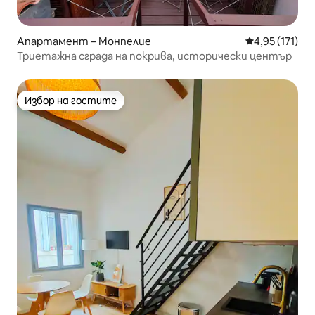
Апартамент – Монпелие
Средна оценка
4,95 (171)
Триетажна сграда на покрива, исторически център
Избор на гостите
Избор на гостите