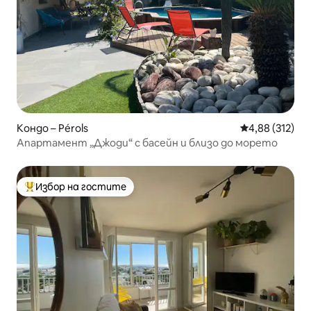
Кондо – Pérols
Средна оценка
4,88 (312)
Апартамент „Джоди“ с басейн и близо до морето
Избор на гостите
Най-популярен избор на гостите