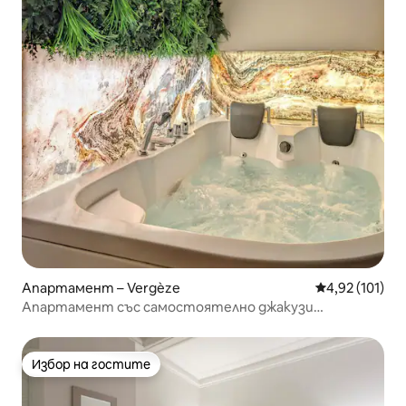
Апартамент – Vergèze
Средна оценка
4,92 (101)
Апартамент със самостоятелно джакузи
(хидромасажна вана)
Избор на гостите
Избор на гостите