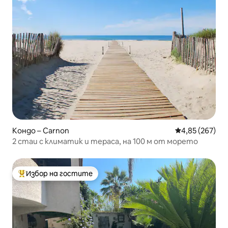
Кондо – Carnon
Средна оценка
4,85 (267)
2 стаи с климатик и тераса, на 100 м от морето
Избор на гостите
Най-популярен избор на гостите