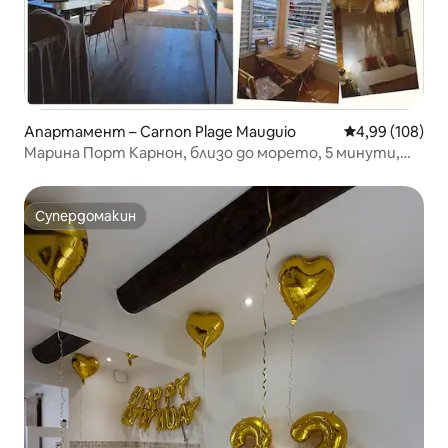
Апартамент – Carnon Plage Mauguio
Средна оценка
4,99 (108)
Марина Порт Карнон, близо до морето, 5 минути,
КЛИМАТИК + тераса + гараж
Супердомакин
Супердомакин