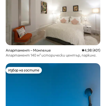
Апартамент – Монпелие
Средна оценка
4,98 (401)
Апартамент 140 м² исторически център, паркинг.
Избор на гостите
Избор на гостите