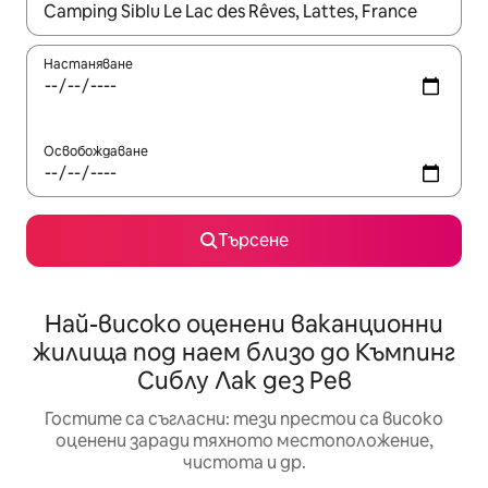
Когато резултатите се покажат, използвайте клавишите 
Настаняване
Освобождаване
Търсене
Най-високо оценени ваканционни
жилища под наем близо до Къмпинг
Сиблу Лак дез Рев
Гостите са съгласни: тези престои са високо
оценени заради тяхното местоположение,
чистота и др.