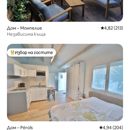
Дом – Монпелие
Средна оценка
4,82 (213)
Независима къща
Избор на гостите
Най-популярен избор на гостите
Дом – Pérols
Средна оценка
4,94 (204)