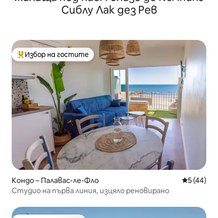
Сиблу Лак дез Рев
Избор на гостите
Най-популярен избор на гостите
Кондо – Палавас-ле-Фло
Средна оц
5 (44)
Студио на първа линия, изцяло реновирано