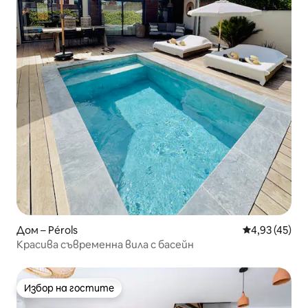
Дом – Pérols
Средна оценк
4,93 (45)
Красива съвременна вила с басейн
Избор на гостите
Избор на гостите