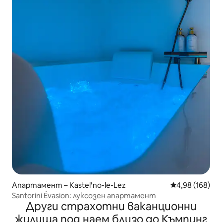
Апартамент – Kastelʹno-le-Lez
Средна оценка
4,98 (168)
Santorini Évasion: луксозен апартамент
Други страхотни ваканционни
жилища под наем близо до Къмпинг