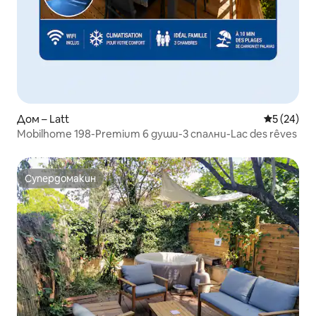
Дом – Latt
Средна оц
5 (24)
Mobilhome 198-Premium 6 души-3 спални-Lac des rêves
Супердомакин
Супердомакин