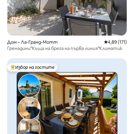
Дом – Ла-Гранд-Мотт
Средна оценка
4,89 (171)
Гренадини°Къща на брега на първа линия°Климатик
Избор на гостите
Най-популярен избор на гостите