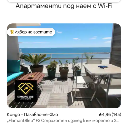
Апартаменти под наем с Wi-Fi
Избор на гостите
Най-популярен избор на гостите
Кондо – Палавас-ле-Фло
Средна оценка
4,96 (145)
„FlamantBleu“ F3 Страхотен изглед към морето и 2
частни паркинга