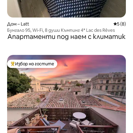
Дом – Latt
Средна о
5 (8)
Бунгало 95, Wi-Fi, 8 души Къмпинг 4* Lac des Rêves
Апартаменти под наем с климатик
Избор на гостите
Най-популярен избор на гостите