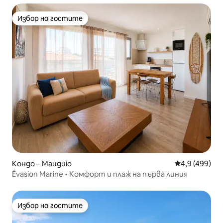
Избор на гостите
Избор на гостите
Кондо – Mauguio
Средна оценк
4,9 (499)
Évasion Marine • Комфорт и плаж на първа линия
Избор на гостите
Избор на гостите