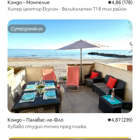
Кондо – Монпелие
Средна оценка
4,86 (178)
Хипер център Екусон - Великолепен T1 в тих район
Супердомакин
Супердомакин
Кондо – Палавас-ле-Фло
Средна оценка
4,87 (239)
Хубаво студио точно пред плажа.