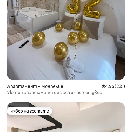
Апартамент – Монпелие
Средна оценка
4,95 (235)
Уютен апартамент със спа и частен двор
Избор на гостите
Избор на гостите