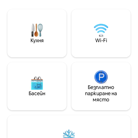
площ 6 м², която води към тераса с
гараж под жилищ
площ 8 м² с маса Споделено перално
300 метра от це
помещение с пералня и сушилня
плажа от другат
Достъп до общия (неотопляем)
улицата. Подови 
плувен басейн от 9:00 ч. до 19:00 ч.
легло на 160 см н
Безплатен паркинг от страната на
диван, който се 
спалнята за 1 превозно средство
Кухня
Wi-Fi
Безплатно
Басейн
паркиране на
място