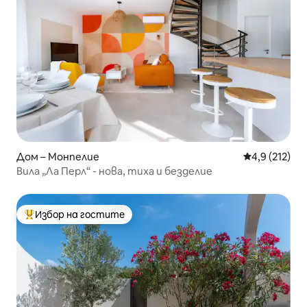
Дом – Монпелие
Средна оценк
4,9 (212)
Вила „Ла Перл“ - нова, тиха и безделие
Избор на гостите
Най-популярен избор на гостите