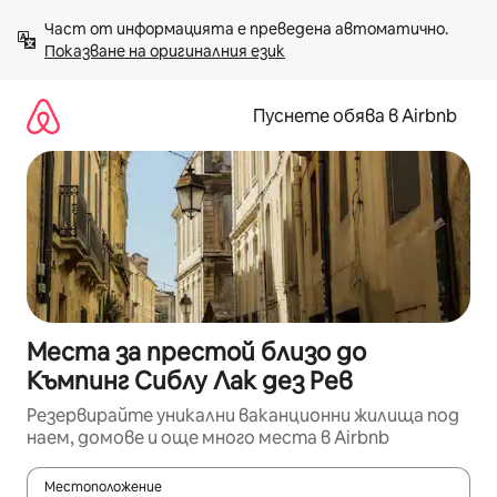
Пропускане
Част от информацията е преведена автоматично. 
към
Показване на оригиналния език
съдържанието
Пуснете обява в Airbnb
Места за престой близо до
Къмпинг Сиблу Лак дез Рев
Резервирайте уникални ваканционни жилища под
наем, домове и още много места в Airbnb
Местоположение