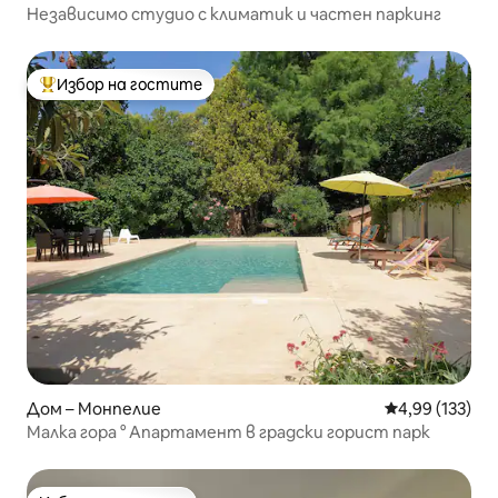
Независимо студио с климатик и частен паркинг
Избор на гостите
Най-популярен избор на гостите
Дом – Монпелие
Средна оценка
4,99 (133)
Малка гора ° Апартамент в градски горист парк