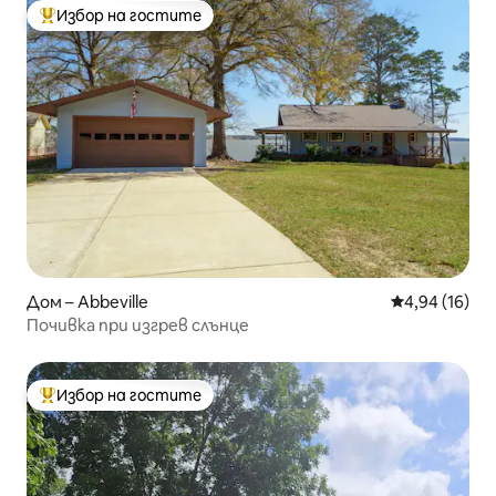
Избор на гостите
Най-популярен избор на гостите
Дом – Abbeville
Средна оценк
4,94 (16)
Почивка при изгрев слънце
Избор на гостите
Най-популярен избор на гостите