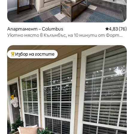
Апартамент – Columbus
Средна оценк
4,83 (76)
Уютно място в Кълъмбъс, на 10 минути от Форт
Мур
Избор на гостите
Най-популярен избор на гостите