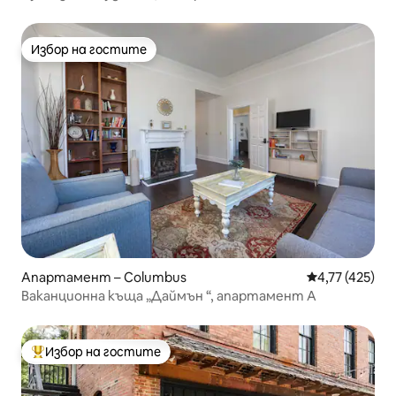
Избор на гостите
Избор на гостите
Апартамент – Columbus
Средна оценка
4,77 (425)
Ваканционна къща „Даймън “, апартамент А
Избор на гостите
Най-популярен избор на гостите