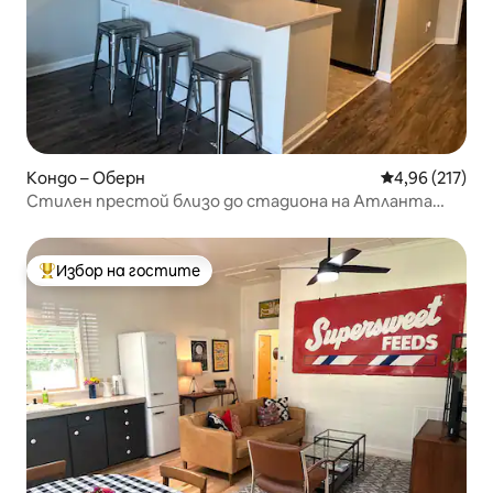
Кондо – Оберн
Средна оценка
4,96 (217)
Стилен престой близо до стадиона на Атланта
Юнион и центъра!
Избор на гостите
Най-популярен избор на гостите