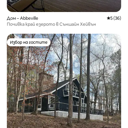
Дом – Abbeville
Средна оц
5 (36)
Почивка край езерото в Съншайн Хейвън
Избор на гостите
Избор на гостите