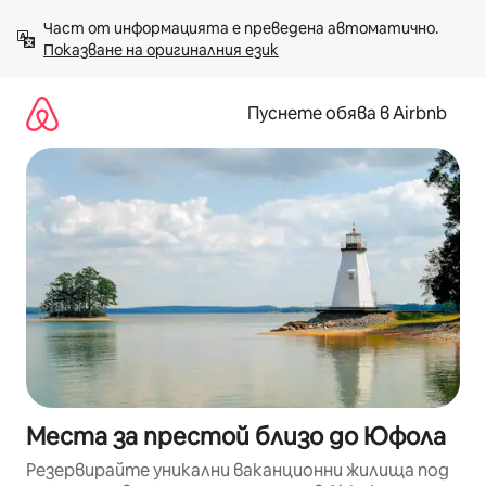
Пропускане
Част от информацията е преведена автоматично. 
към
Показване на оригиналния език
съдържанието
Пуснете обява в Airbnb
Места за престой близо до Юфола
Резервирайте уникални ваканционни жилища под