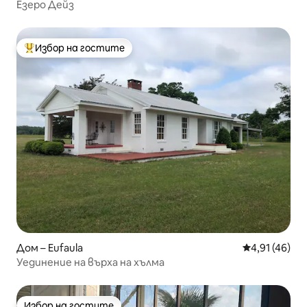
Езеро Дейз
Избор на гостите
Най-популярен избор на гостите
Дом – Eufaula
Средна оценк
4,91 (46)
Уединение на върха на хълма
Избор на гостите