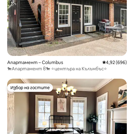
Апартамент – Columbus
Средна оценка
4,92 (696)
🐎Апартамент в🐎 ⭐центъра на Кълъмбъс⭐
Избор на гостите
Избор на гостите