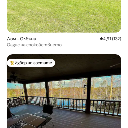
Дом – Олбъни
Средна оценка
4,91 (132)
Оазис на спокойствието
Избор на гостите
Най-популярен избор на гостите