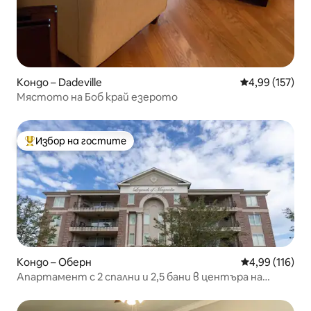
Кондо – Dadeville
Средна оценка
4,99 (157)
Мястото на Боб край езерото
Избор на гостите
Най-популярен избор на гостите
Кондо – Оберн
Средна оценка
4,99 (116)
Апартамент с 2 спални и 2,5 бани в центъра на
Обърн срещу кампуса