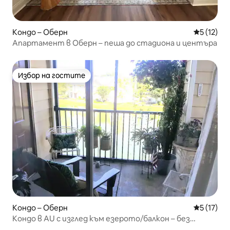
Кондо – Оберн
Средна оц
5 (12)
Апартамент в Оберн – пеша до стадиона и центъра
Избор на гостите
Избор на гостите
Кондо – Оберн
Средна оц
5 (17)
Кондо в AU с изглед към езерото/балкон – без
домакинска работа при освобождаване!