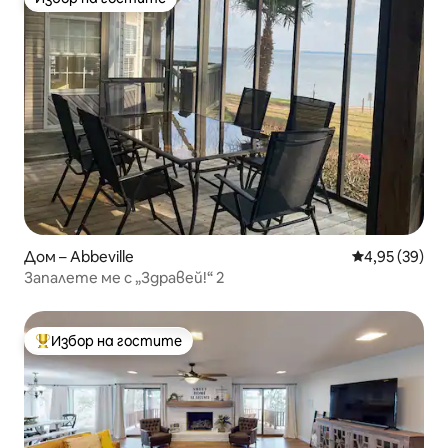
Избор на гостите
Дом – Abbeville
Средна оценк
4,95 (39)
Запалете ме с „Здравей!“ 2
Избор на гостите
Най-популярен избор на гостите