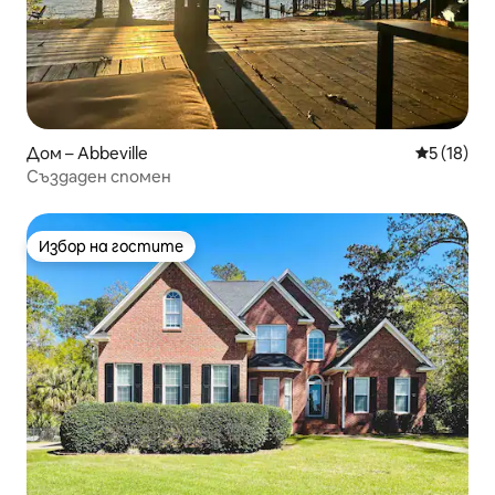
Дом – Abbeville
Средна оц
5 (18)
Създаден спомен
Избор на гостите
Избор на гостите