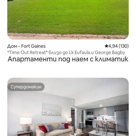
Дом – Fort Gaines
Средна оценка
4,94 (130)
*Time Out Retreat* близо до Lk Eufaula и George Bagby
Апартаменти под наем с климатик
Супердомакин
Супердомакин