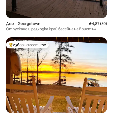
Дом – Georgetown
Средна оценк
4,87 (30)
Отпускане и разходка край басейна на Бристъл
Избор на гостите
Най-популярен избор на гостите