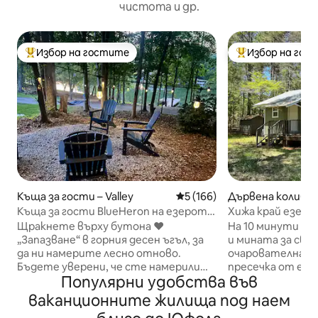
чистота и др.
Избор на гостите
Избор на гос
Най-популярен избор на гостите
Най-популярен 
Къща за гости – Valley
Средна оценка: 5 от 5, 166
5 (166)
Дървена колиба –
Къща за гости BlueHeron на езерото
Хижа край езеро
Хардинг, хидромасажна вана и каяци
Калауей са на 10
Щракнете върху бутона ❤️
На 10 минути от
„Запазване“ в горния десен ъгъл, за
и мината за сви
да ни намерите лесно отново.
очарователна дър
Бъдете уверени, че сте намерили
пресечка от екс
Популярни удобства във
правилното място за отсядане,
езеро, захранван
докато сте на езерото Хардинг.
Достъпът ни до
ваканционните жилища под наем
Помещението: *2 спални/1 баня 66
достатъчно близ