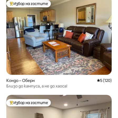
Избор на гостите
Най-популярен избор на гостите
Кондо – Оберн
Средна оце
5 (120)
Близо до кампуса, а не до хаоса!
Избор на гостите
Най-популярен избор на гостите