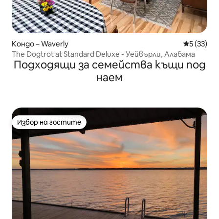
Кондо – Waverly
Средна оц
5 (33)
The Dogtrot at Standard Deluxe - Уейвърли, Алабама
Подходящи за семейства къщи под
наем
Избор на гостите
Избор на гостите