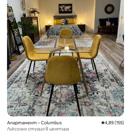
Апартамент – Columbus
Средна оценка
4,89 (155)
Луксозно студио в центъра