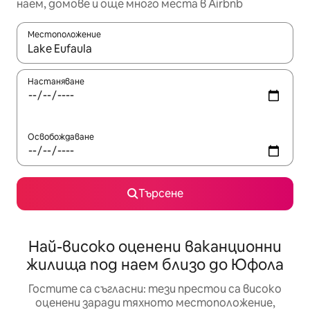
наем, домове и още много места в Airbnb
Местоположение
Когато резултатите се покажат, използвайте клавишите 
Настаняване
Освобождаване
Търсене
Най-високо оценени ваканционни
жилища под наем близо до Юфола
Гостите са съгласни: тези престои са високо
оценени заради тяхното местоположение,