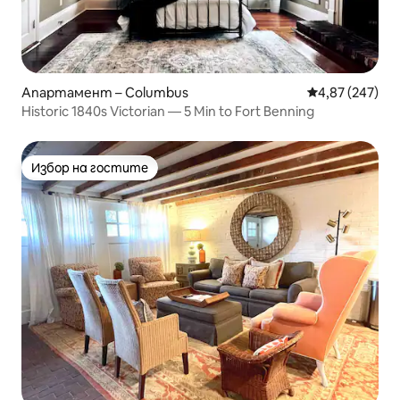
Апартамент – Columbus
Средна оценка
4,87 (247)
Historic 1840s Victorian — 5 Min to Fort Benning
Избор на гостите
Избор на гостите