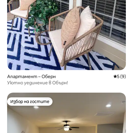
Апартамент – Оберн
Средна о
5 (9)
Уютно уединение в Обърн!
Избор на гостите
Избор на гостите