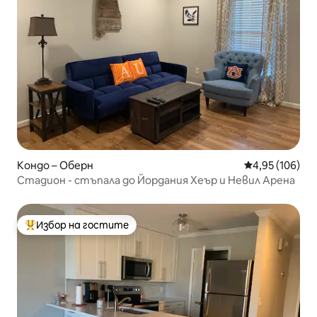
Кондо – Оберн
Средна оценка
4,95 (106)
Стадион - стъпала до Йордания Хеър и Невил Арена
Избор на гостите
Най-популярен избор на гостите