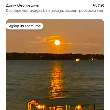
Дом – Georgetown
Средна оц
5 (19)
Крайбрежие, гледка към залеза, басейн, рибарски кей
Избор на гостите
Избор на гостите