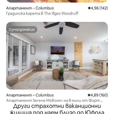
Апартамент – Columbus
Средна оценка
4,96 (142)
Градинска карета в The Illges Woodruff
Супердомакин
Супердомакин
Апартамент – Columbus
Средна оценка
4,89 (160)
Апартамент Serene Midtown: на 8 мили от Форт
Други страхотни ваканционни
Бенинг
жилища под наем близо до Юфола