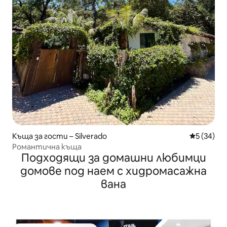
Къща за гости – Silverado
Средна оц
5 (34)
Романтична къща
Подходящи за домашни любимци
домове под наем с хидромасажна
вана