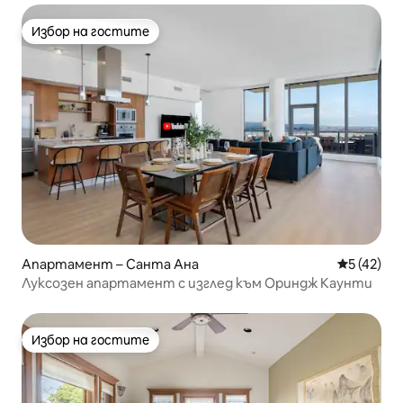
Избор на гостите
Избор на гостите
Апартамент – Санта Ана
Средна оц
5 (42)
Луксозен апартамент с изглед към Ориндж Каунти
Избор на гостите
Избор на гостите