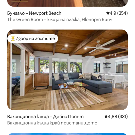
Бунгало – Newport Beach
Средна оценк
4,9 (354)
The Green Room – къща на плажа, Нюпорт Бийч
Избор на гостите
Най-популярен избор на гостите
Ваканционна къща – Дейна Пойнт
Средна оценка
4,88 (331)
Ваканционна къща край пристанището