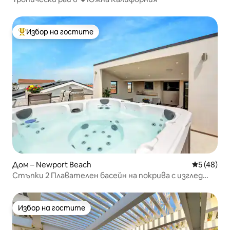
Избор на гостите
Най-популярен избор на гостите
Дом – Newport Beach
Средна оц
5 (48)
Стъпки 2 Плавателен басейн на покрива с изглед
към океана и плажа Асансьор Паркинг
Избор на гостите
Избор на гостите