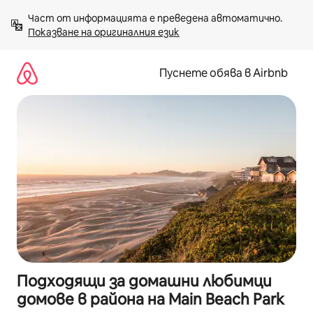
Пропускане
Част от информацията е преведена автоматично. 
към
Показване на оригиналния език
съдържанието
Пуснете обява в Airbnb
Подходящи за домашни любимци
домове в района на Main Beach Park