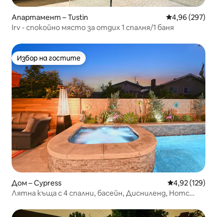
Апартамент – Tustin
Средна оценка
4,96 (297)
Irv - спокойно място за отдих 1 спалня/1 баня
Избор на гостите
Избор на гостите
Дом – Cypress
Средна оценка
4,92 (129)
Лятна къща с 4 спални, басейн, Дисниленд, Нотс
Плаж