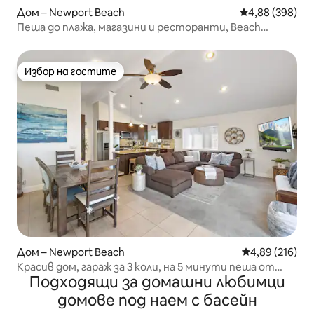
Дом – Newport Beach
Средна оценка
4,88 (398)
Пеша до плажа, магазини и ресторанти, Beach
Cottage!
Избор на гостите
Избор на гостите
Дом – Newport Beach
Средна оценка
4,89 (216)
Красив дом, гараж за 3 коли, на 5 минути пеша от
Подходящи за домашни любимци
плажа
домове под наем с басейн