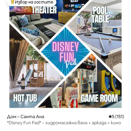
Избор на гостите
Най-популярен избор на гостите
Дом – Санта Ана
Средна оце
5 (151)
*Disney Fun Pad* – хидромасажна вана + аркада + кино