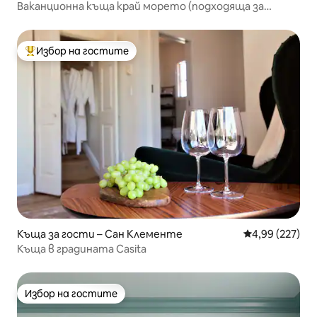
Ваканционна къща край морето (подходяща за
кучета)
Избор на гостите
Най-популярен избор на гостите
Къща за гости – Сан Клементе
Средна оценка
4,99 (227)
Къща в градината Casita
Избор на гостите
Избор на гостите