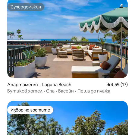
Супердомакин
Супердомакин
Апартамент – Laguna Beach
Средна оценк
4,59 (17)
Бутиков хотел • Спа • Басейн • Пеша до плажа
Избор на гостите
Избор на гостите