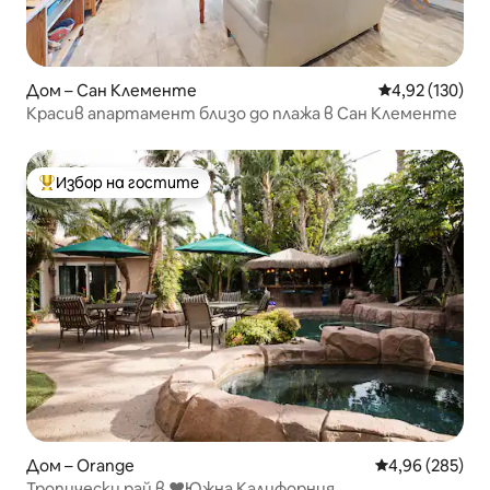
Дом – Сан Клементе
Средна оценка
4,92 (130)
Красив апартамент близо до плажа в Сан Клементе
Избор на гостите
Най-популярен избор на гостите
Дом – Orange
Средна оценка
4,96 (285)
Тропически рай в ❤️Южна Калифорния