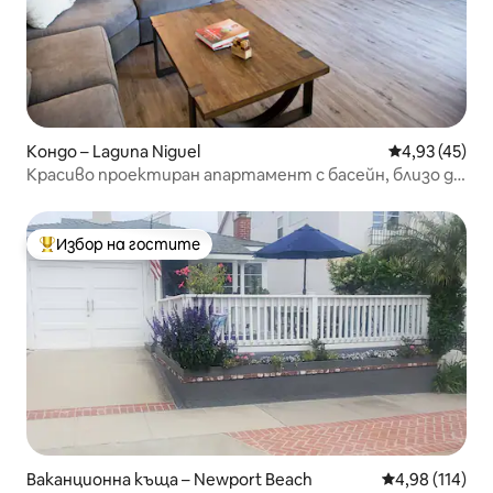
Кондо – Laguna Niguel
Средна оценк
4,93 (45)
Красиво проектиран апартамент с басейн, близо до
плажа.
Избор на гостите
Най-популярен избор на гостите
Ваканционна къща – Newport Beach
Средна оценка
4,98 (114)