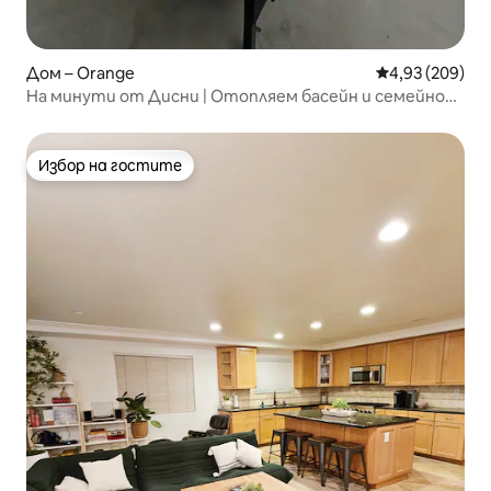
Дом – Orange
Средна оценка
4,93 (209)
На минути от Дисни | Отопляем басейн и семейно
забавление
Избор на гостите
Избор на гостите