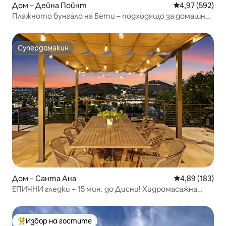
Дом – Дейна Пойнт
Средна оценка
4,97 (592)
Плажното бунгало на Бети – подходящо за домашни
любимци! STR16-0438
Супердомакин
Супердомакин
Дом – Санта Ана
Средна оценка
4,89 (183)
ЕПИЧНИ гледки + 15 мин. до Дисни! Хидромасажна
вана/кино/аркадни игри
Избор на гостите
Най-популярен избор на гостите