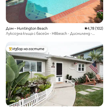
Дом – Huntington Beach
Средна оценка
4,78 (102)
Луксозна къща с басейн - HBbeach - Дисниленд -
Масажен стол
Избор на гостите
Най-популярен избор на гостите