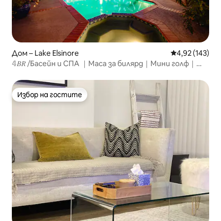
Дом – Lake Elsinore
Средна оценка
4,92 (143)
𝟜𝐵𝑅 /Басейн и СПА ｜Маса за билярд｜Мини голф｜
Огнище
Избор на гостите
Избор на гостите