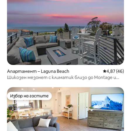
Апартамент – Laguna Beach
Средна оценк
4,87 (46)
Шикозен мезонет с климатик близо до Montage и
плажа
Избор на гостите
Избор на гостите