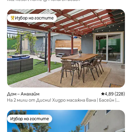
Избор на гостите
Най-популярен избор на гостите
Дом – Анахайм
Средна оценка
4,89 (228)
На 2 мили от Дисни! Хидро масажна вана | Басейн |
Аркада | Кино
Избор на гостите
Избор на гостите