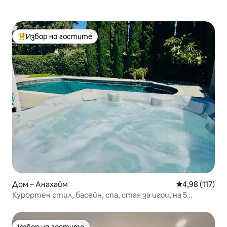
Избор на гостите
Най-популярен избор на гостите
Дом – Анахайм
Средна оценка
4,98 (117)
Курортен стил, басейн, спа, стая за игри, на 5
минути от Дисни