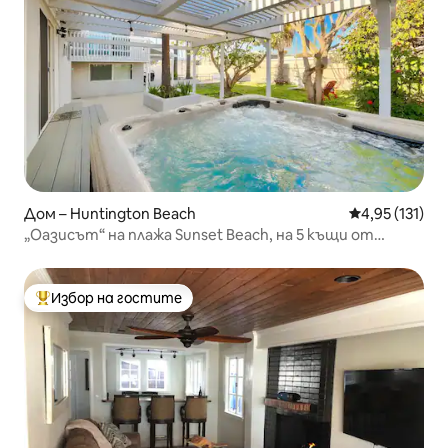
Дом – Huntington Beach
Средна оценка
4,95 (131)
„Оазисът“ на плажа Sunset Beach, на 5 къщи от
пясъка
Избор на гостите
Най-популярен избор на гостите