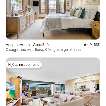
Апартамент – Лонг Бийч
Средна оценк
4,9 (631)
С хидромасажна вана, в близост до океана
Избор на гостите
Избор на гостите