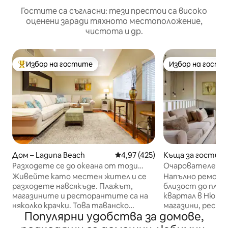
Гостите са съгласни: тези престои са високо
оценени заради тяхното местоположение,
чистота и др.
Избор на гостите
Избор на гости
Най-популярен избор на гостите
Избор на гости
Дом – Laguna Beach
Средна оценка: 4,97 от 5, 42
4,97 (425)
Къща за гости – 
el Mar
Разходете се до океана от този
Очарователен а
лофт в Лагуна Бийч
спални близо до 
Живейте като местен жител и се
Напълно ремонт
разходете навсякъде. Плажът,
близост до плажа
магазините и ресторантите са на
квартал в Нюпорт. Разходете
няколко крачки. Това таванско
магазини, ресто
Популярни удобства за домове,
помещение предлага гледка към
Предлагат се ве
океана и всички удобства,
разглеждане на р