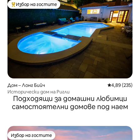
Избор на гостите
Най-популярен избор на гостите
Дом – Лонг Бийч
Средна оценка
4,89 (235)
Исторически дом на Ригли
Подходящи за домашни любимци
самостоятелни домове под наем
Избор на гостите
Избор на гостите