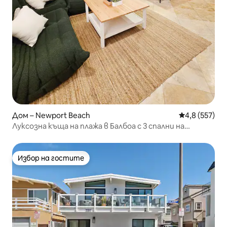
Дом – Newport Beach
Средна оценк
4,8 (557)
Луксозна къща на плажа в Балбоа с 3 спални на
минути от плажа
Избор на гостите
Избор на гостите