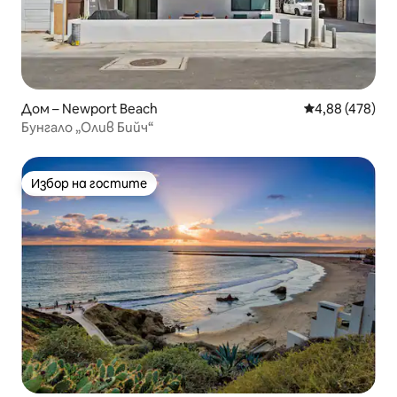
Дом – Newport Beach
Средна оценка
4,88 (478)
Бунгало „Олив Бийч“
Избор на гостите
Избор на гостите